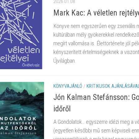
2026.01.08.
Mark Kac: A véletlen rejtélye
Könyve nem egyszerűen egy zseniális m
kultúrában mély gyökerekkel rendelkező 
megírt vallomása is. Élettörténete jól 
kényszerített értelmiségieknek a viszont
Újvilágban.
KÖNYVAJÁNLÓ
/
KRITIKUSOK AJÁNLÁSÁVA
Jón Kalman Stefánsson: Go
időről
A Gondolatok… egyszerre idézi meg a vég
(egyetlen későbbi mű sem képviseli enny