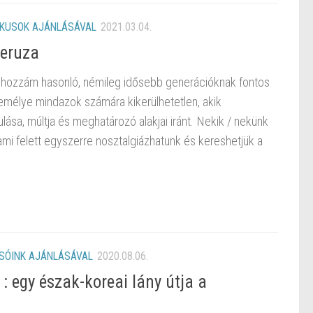
IKUSOK AJÁNLÁSÁVAL
2021.03.04.
ceruza
hozzám hasonló, némileg idősebb generációknak fontos
élye mindazok számára kikerülhetetlen, akik
ása, múltja és meghatározó alakjai iránt. Nekik / nekünk
ami felett egyszerre nosztalgiázhatunk és kereshetjük a
SÓINK AJÁNLÁSÁVAL
2020.08.06.
: egy észak-koreai lány útja a