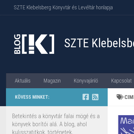
SZTE Klebelsberg Könyvtár és Levéltár honlapja
Skip to content
SZTE Klebelsbe
Aktuális
Magazin
Könyvajánló
Kapcsolat
CIM
KÖVESS MINKET:
Betekintés a könyvtár falai mögé és a
könyvek borítói alá. A blog, ahol
kulisszatitkok, történetek,