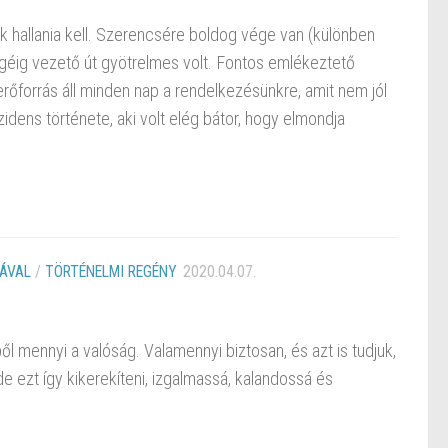
ek hallania kell. Szerencsére boldog vége van (különben
égéig vezető út gyötrelmes volt. Fontos emlékeztető
erőforrás áll minden nap a rendelkezésünkre, amit nem jól
idens története, aki volt elég bátor, hogy elmondja
ÁVAL
/
TÖRTÉNELMI REGÉNY
2020.04.07.
ől mennyi a valóság. Valamennyi biztosan, és azt is tudjuk,
 de ezt így kikerekíteni, izgalmassá, kalandossá és