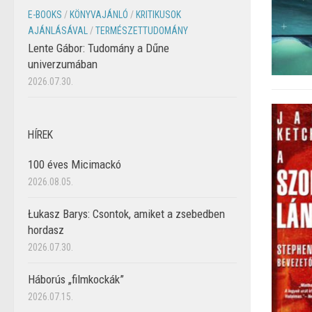
E-BOOKS
/
KÖNYVAJÁNLÓ
/
KRITIKUSOK
AJÁNLÁSÁVAL
/
TERMÉSZETTUDOMÁNY
Lente Gábor: Tudomány a Dűne
univerzumában
2026.07.30.
HÍREK
100 éves Micimackó
2026.08.05.
Łukasz Barys: Csontok, amiket a zsebedben
hordasz
2026.07.30.
Háborús „filmkockák”
2026.07.15.