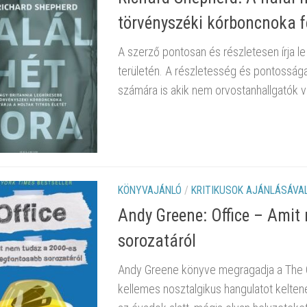
törvényszéki kórboncnoka fel
A szerző pontosan és részletesen írja le
területén. A részletesség és pontosság
számára is akik nem orvostanhallgatók v
KÖNYVAJÁNLÓ
/
KRITIKUSOK AJÁNLÁSÁVA
Andy Greene: Office – Amit
sorozatáról
Andy Greene könyve megragadja a The Of
kellemes nosztalgikus hangulatot kelten