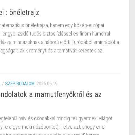
i : önéletrajz
atematikus önéletrajza, hanem egy közép-európai
lengyel zsidó tudós biztos ízléssel és finom humorral
példázza mindazoknak a háború előtti Európából emigrációba
agságait, akik reményt és alternatívát kerestek az
L
/
SZÉPIRODALOM
2025.06.19.
ndolatok a mamutfenyőkről és az
telenül naiv és csodákkal mindig teli gyermeki világot
ire a gyermeki nézőpontot), illetve azt, ahogy erre