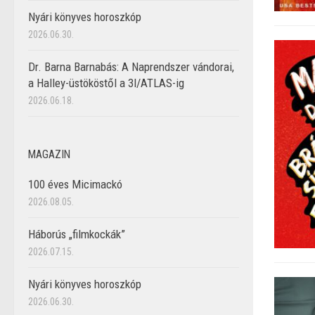
Nyári könyves horoszkóp
2026.06.30.
Dr. Barna Barnabás: A Naprendszer vándorai,
a Halley-üstököstől a 3I/ATLAS-ig
2026.06.18.
MAGAZIN
100 éves Micimackó
2026.08.05.
Háborús „filmkockák”
2026.07.15.
Nyári könyves horoszkóp
2026.06.30.