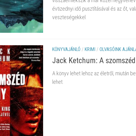
visszaemlékszik a már közel negyvenéve
évtizednyi idő pusztításával és az őt, va
veszteségekkel.
KÖNYVAJÁNLÓ
/
KRIMI
/
OLVASÓINK AJÁNL
Jack Ketchum: A szomszéd
A könyv lehet lehoz az életről, miután b
lehet.