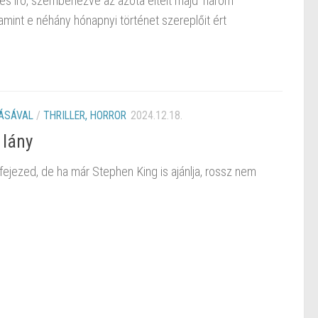
s író, szembenézve az azóta eltelt majd’ három
lamint e néhány hónapnyi történet szereplőit ért
ÁSÁVAL
/
THRILLER, HORROR
2024.12.18.
 lány
efejezed, de ha már Stephen King is ajánlja, rossz nem