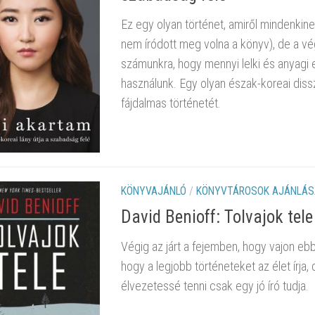
Ez egy olyan történet, amiről mindenkin
nem íródott meg volna a könyv), de a v
számunkra, hogy mennyi lelki és anyagi 
használunk. Egy olyan észak-koreai dissz
fájdalmas történetét.
KÖNYVAJÁNLÓ
/
KÖNYVTÁROSOK AJÁNLÁS
David Benioff: Tolvajok tele
Végig az járt a fejemben, hogy vajon ebb
hogy a legjobb történeteket az élet írja,
élvezetessé tenni csak egy jó író tudja.