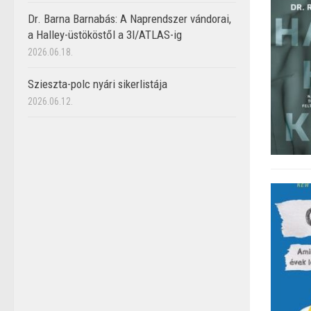
Dr. Barna Barnabás: A Naprendszer vándorai,
a Halley-üstököstől a 3I/ATLAS-ig
2026.06.18.
Szieszta-polc nyári sikerlistája
2026.06.12.