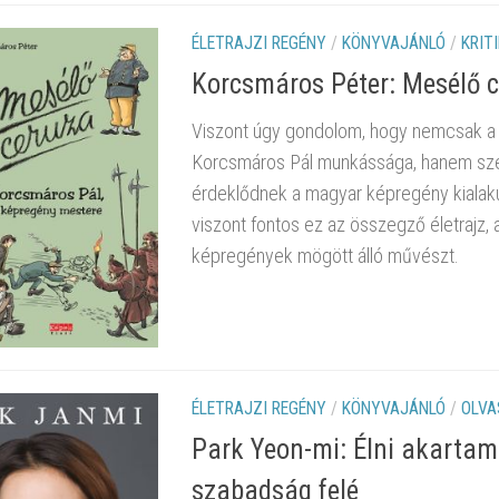
ÉLETRAJZI REGÉNY
/
KÖNYVAJÁNLÓ
/
KRIT
Korcsmáros Péter: Mesélő 
Viszont úgy gondolom, hogy nemcsak a 
Korcsmáros Pál munkássága, hanem szem
érdeklődnek a magyar képregény kialakul
viszont fontos ez az összegző életrajz, 
képregények mögött álló művészt.
ÉLETRAJZI REGÉNY
/
KÖNYVAJÁNLÓ
/
OLVA
Park Yeon-mi: Élni akartam 
szabadság felé