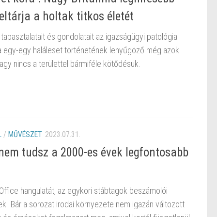
tárja a holtak titkos életét
 tapasztalatait és gondolatait az igazságügyi patológia
a egy-egy haláleset történetének lenyűgöző még azok
agy nincs a területtel bármiféle kötődésük.
L
/
MŰVÉSZET
2023.07.31.
 nem tudsz a 2000-es évek legfontosabb
fice hangulatát, az egykori stábtagok beszámolói
ek. Bár a sorozat irodai környezete nem igazán változott