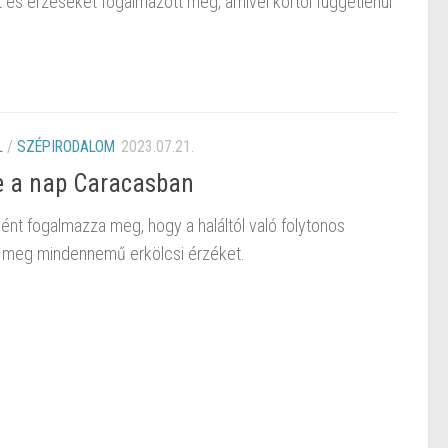
t és érzéseket fogalmazott meg, amivel kortól függetlenül
L
/
SZÉPIRODALOM
2023.07.21.
le a nap Caracasban
ént fogalmazza meg, hogy a haláltól való folytonos
t meg mindennemű erkölcsi érzéket.