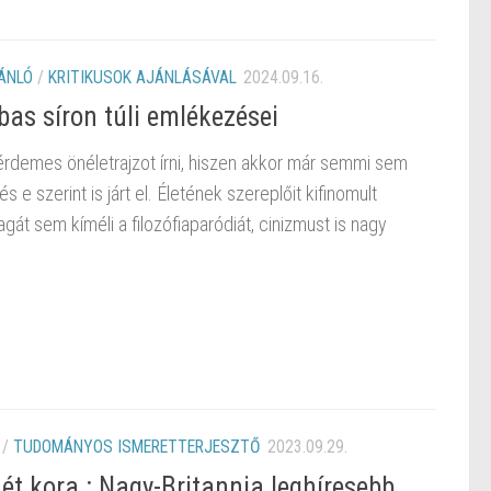
ÁNLÓ
/
KRITIKUSOK AJÁNLÁSÁVAL
2024.09.16.
as síron túli emlékezései
n érdemes önéletrajzot írni, hiszen akkor már semmi sem
s e szerint is járt el. Életének szereplőit kifinomult
át sem kíméli a filozófiaparódiát, cinizmust is nagy
/
TUDOMÁNYOS ISMERETTERJESZTŐ
2023.09.29.
ét kora : Nagy-Britannia leghíresebb