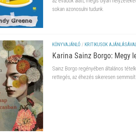
az évadok alatt, mégis olyan helyzeteke
sokan azonosulni tudunk.
KÖNYVAJÁNLÓ
/
KRITIKUSOK AJÁNLÁSÁVA
Karina Sainz Borgo: Megy 
Sainz Borgo regényében általános tételk
rettegés, az éhezés sikeresen semmisí