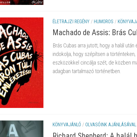
ÉLETRAJZI REGÉNY
/
HUMOROS
/
KÖNYVAJ
Machado de Assis: Brás Cub
Brás Cubas arra jutott, hogy a halál utá
indokolja, hogy szépítsen a történteken, é
eszközökkel cincálja szét, de közben mag
adagban tartalmazó történetben.
KÖNYVAJÁNLÓ
/
OLVASÓINK AJÁNLÁSÁVAL
Richard Shepherd: A halál h