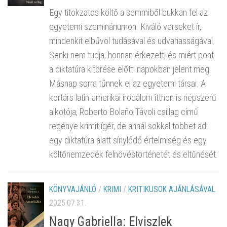
Egy titokzatos költő a semmiből bukkan fel az
egyetemi szemináriumon. Kiváló verseket ír,
mindenkit elbűvöl tudásával és udvariasságával.
Senki nem tudja, honnan érkezett, és miért pont
a diktatúra kitörése előtti napokban jelent meg.
Másnap sorra tűnnek el az egyetemi társai. A
kortárs latin-amerikai irodalom itthon is népszerű
alkotója, Roberto Bolaño Távoli csillag című
regénye krimit ígér, de annál sokkal többet ad:
egy diktatúra alatt sínylődő értelmiség és egy
költőnemzedék felnövéstörténetét és eltűnését.
KÖNYVAJÁNLÓ
/
KRIMI
/
KRITIKUSOK AJÁNLÁSÁVAL
2025.07.31.
Nagy Gabriella: Elviszlek