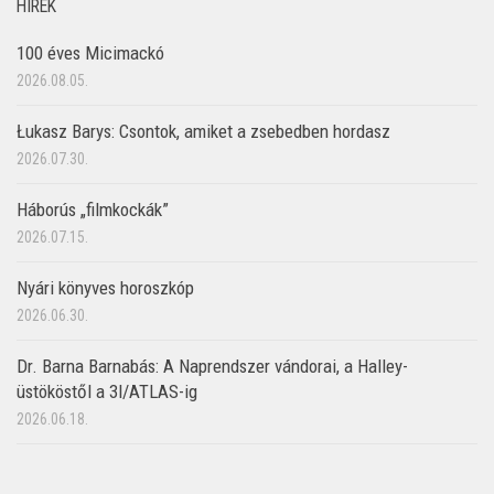
HÍREK
100 éves Micimackó
2026.08.05.
Łukasz Barys: Csontok, amiket a zsebedben hordasz
2026.07.30.
Háborús „filmkockák”
2026.07.15.
Nyári könyves horoszkóp
2026.06.30.
Dr. Barna Barnabás: A Naprendszer vándorai, a Halley-
üstököstől a 3I/ATLAS-ig
2026.06.18.