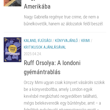
Amerikába
Nagy Gabriella regénye true crime, de nem a
bűnelkövetők, hanem az áldozatok felől beszél.
KALAND, IFJÚSÁGI
/
KÖNYVAJÁNLÓ
/
KRIMI
/
KRITIKUSOK AJÁNLÁSÁVAL
2025.04.24.
Ruff Orsolya: A londoni
gyémántrablás
Orczy Mimi ugyan csak könyvet vásárolni szökik
be a könyvesboltba, amely London egyik
kevésbé megbízható negyedében található,
mégis belekeveredik egy bűnténybe, amit – a
felnőttek nyilvánvaló inkompetenciája miatt –