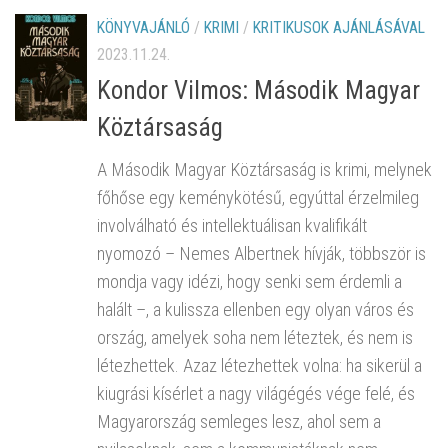
KÖNYVAJÁNLÓ
/
KRIMI
/
KRITIKUSOK AJÁNLÁSÁVAL
2023.11.24.
Kondor Vilmos: Második Magyar
Köztársaság
A Második Magyar Köztársaság is krimi, melynek
főhőse egy keménykötésű, egyúttal érzelmileg
involválható és intellektuálisan kvalifikált
nyomozó – Nemes Albertnek hívják, többször is
mondja vagy idézi, hogy senki sem érdemli a
halált –, a kulissza ellenben egy olyan város és
ország, amelyek soha nem léteztek, és nem is
létezhettek. Azaz létezhettek volna: ha sikerül a
kiugrási kísérlet a nagy világégés vége felé, és
Magyarország semleges lesz, ahol sem a