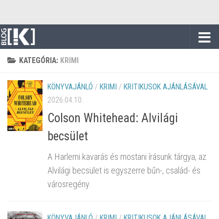
Skip to content
KATEGÓRIA:
KRIMI
KÖNYVAJÁNLÓ
/
KRIMI
/
KRITIKUSOK AJÁNLÁSÁVAL
2026.04.10.
Colson Whitehead: Alvilági
becsület
A Harlemi kavarás és mostani írásunk tárgya, az
Alvilági becsület is egyszerre bűn-, család- és
városregény.
KÖNYVAJÁNLÓ
/
KRIMI
/
KRITIKUSOK AJÁNLÁSÁVAL