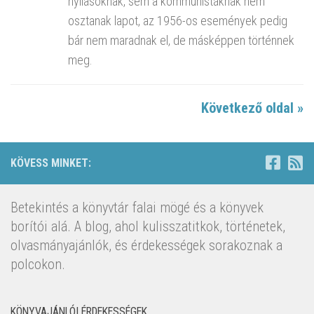
nyilasoknak, sem a kommunistáknak nem
osztanak lapot, az 1956-os események pedig
bár nem maradnak el, de másképpen történnek
meg.
Következő oldal »
KÖVESS MINKET:
Betekintés a könyvtár falai mögé és a könyvek
borítói alá. A blog, ahol kulisszatitkok, történetek,
olvasmányajánlók, és érdekességek sorakoznak a
polcokon.
KÖNYVAJÁNLÓI ÉRDEKESSÉGEK