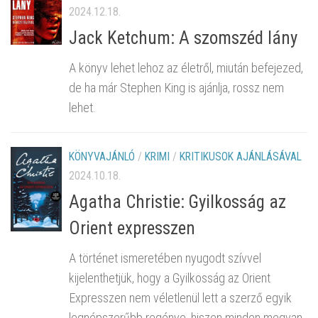
2024.12.18.
Jack Ketchum: A szomszéd lány
A könyv lehet lehoz az életről, miután befejezed,
de ha már Stephen King is ajánlja, rossz nem
lehet.
KÖNYVAJÁNLÓ
/
KRIMI
/
KRITIKUSOK AJÁNLÁSÁVAL
2024.10.18.
Agatha Christie: Gyilkosság az
Orient expresszen
A történet ismeretében nyugodt szívvel
kijelenthetjük, hogy a Gyilkosság az Orient
Expresszen nem véletlenül lett a szerző egyik
legnépszerűbb regénye, hiszen minden megvan