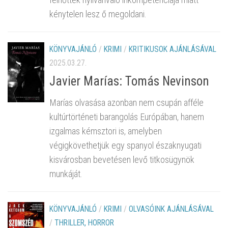
kénytelen lesz ő megoldani.
KÖNYVAJÁNLÓ
/
KRIMI
/
KRITIKUSOK AJÁNLÁSÁVAL
2025.03.27.
Javier Marías: Tomás Nevinson
Marías olvasása azonban nem csupán afféle
kultúrtörténeti barangolás Európában, hanem
izgalmas kémsztori is, amelyben
végigkövethetjük egy spanyol északnyugati
kisvárosban bevetésen levő titkosügynök
munkáját.
KÖNYVAJÁNLÓ
/
KRIMI
/
OLVASÓINK AJÁNLÁSÁVAL
/
THRILLER, HORROR