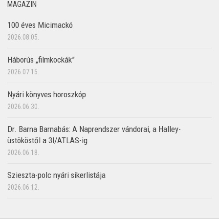
MAGAZIN
100 éves Micimackó
2026.08.05.
Háborús „filmkockák”
2026.07.15.
Nyári könyves horoszkóp
2026.06.30.
Dr. Barna Barnabás: A Naprendszer vándorai, a Halley-
üstököstől a 3I/ATLAS-ig
2026.06.18.
Szieszta-polc nyári sikerlistája
2026.06.12.