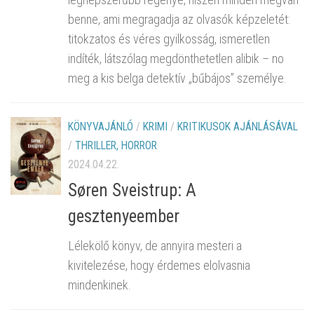
benne, ami megragadja az olvasók képzeletét:
titokzatos és véres gyilkosság, ismeretlen
indíték, látszólag megdönthetetlen alibik – no
meg a kis belga detektív „bűbájos” személye.
KÖNYVAJÁNLÓ
/
KRIMI
/
KRITIKUSOK AJÁNLÁSÁVAL
/
THRILLER, HORROR
2024.04.22.
Søren Sveistrup: A
gesztenyeember
Lélekölő könyv, de annyira mesteri a
kivitelezése, hogy érdemes elolvasnia
mindenkinek.