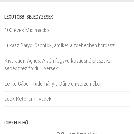
LEGUTÓBBI BEJEGYZÉSEK
100 éves Micimackó
Łukasz Barys: Csontok, amiket a zsebedben hordasz
Kiss Judit Ágnes: A vén fegyverkovácsné plasztikai
sebészhez fordul : versek
Lente Gábor: Tudomány a Dűne univerzumában
Jack Ketchum: Ivadék
CIMKEFELHŐ