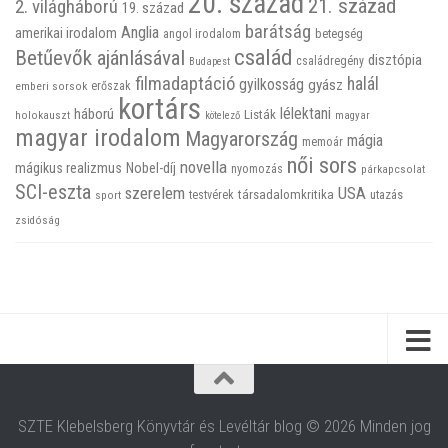
20. század
21. század
2. világháború
19. század
barátság
Anglia
amerikai irodalom
betegség
angol irodalom
család
Betűevők ajánlásával
disztópia
családregény
Budapest
filmadaptáció
halál
gyilkosság
gyász
emberi sorsok
erőszak
kortárs
háború
lélektani
Listák
holokauszt
kötelező
magyar
magyar irodalom
Magyarország
mágia
memoár
női sors
novella
mágikus realizmus
Nobel-díj
nyomozás
párkapcsolat
SCI-eszta
szerelem
USA
társadalomkritika
utazás
sport
testvérek
zsidóság
SZTE Klebelsberg Könyvtár és Levéltár blog © 2026 Minden jog