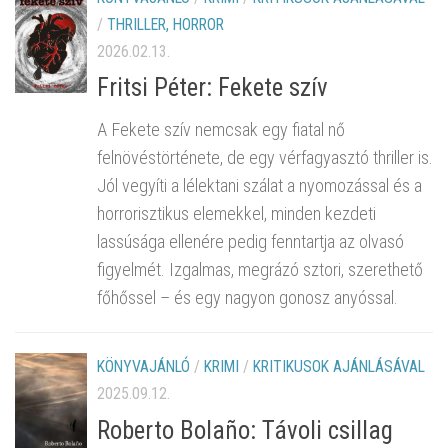
/
THRILLER, HORROR
2026.02.13.
Fritsi Péter: Fekete szív
A Fekete szív nemcsak egy fiatal nő
felnövéstörténete, de egy vérfagyasztó thriller is.
Jól vegyíti a lélektani szálat a nyomozással és a
horrorisztikus elemekkel, minden kezdeti
lassúsága ellenére pedig fenntartja az olvasó
figyelmét. Izgalmas, megrázó sztori, szerethető
főhőssel – és egy nagyon gonosz anyóssal.
KÖNYVAJÁNLÓ
/
KRIMI
/
KRITIKUSOK AJÁNLÁSÁVAL
2025.09.12.
Roberto Bolaño: Távoli csillag