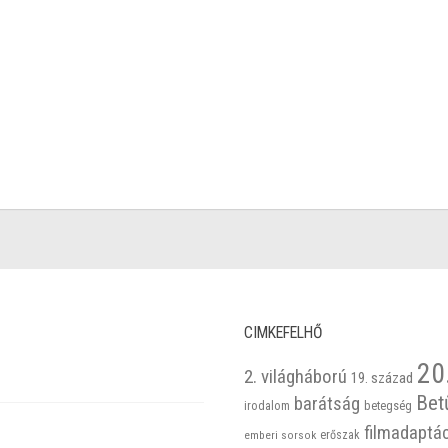
CIMKEFELHŐ
20
2. világháború
19. század
Bet
barátság
betegség
irodalom
filmadaptá
emberi sorsok
erőszak