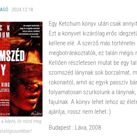
VASÓ
·
2024.12.18.
Egy Ketchum könyv után csak annyit 
Ezt a könyvet kizárólag erős idegze
kellene elé. A szerző más történetei 
megbotránkoztatók, ez talán mégis r
Kellően részletesen mutat be egy tal
szomszéd lánynak sok borzalmat, meg
rokonaitól, amit az egyik passzív 
folyamatosan szurkolunk a lánynak, 
fajulnak. A könyv lehet lehoz az éle
ajánlja, rossz nem lehet.:)
s a képre, és nézd meg
Budapest : Láva, 2008
atalógusunkban!