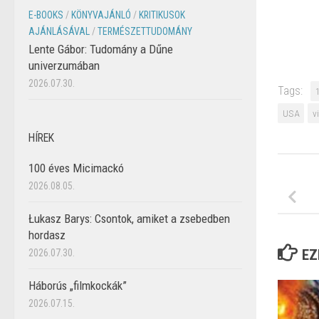
E-BOOKS
/
KÖNYVAJÁNLÓ
/
KRITIKUSOK
AJÁNLÁSÁVAL
/
TERMÉSZETTUDOMÁNY
Lente Gábor: Tudomány a Dűne
univerzumában
2026.07.30.
Tags:
USA
v
HÍREK
100 éves Micimackó
2026.08.05.
Łukasz Barys: Csontok, amiket a zsebedben
hordasz
EZ
2026.07.30.
Háborús „filmkockák”
2026.07.15.