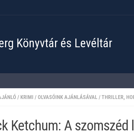
rg Könyvtár és Levéltár
AJÁNLÓ
/
KRIMI
/
OLVASÓINK AJÁNLÁSÁVAL
/
THRILLER, H
ck Ketchum: A szomszéd 