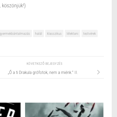
, köszönjük!)
gyermekbántalmazás
halál
klasszikus
lélektani
testvérek
KÖVETKEZŐ BEJEGYZÉS
„Ő a ti Drakula grófotok, nem a miénk.” II.