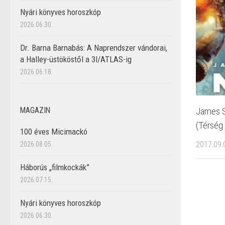
Nyári könyves horoszkóp
2026.06.30.
Dr. Barna Barnabás: A Naprendszer vándorai,
a Halley-üstököstől a 3I/ATLAS-ig
2026.06.18.
James S
MAGAZIN
(Térség 
100 éves Micimackó
2017.09.
2026.08.05.
Háborús „filmkockák”
2026.07.15.
Nyári könyves horoszkóp
2026.06.30.