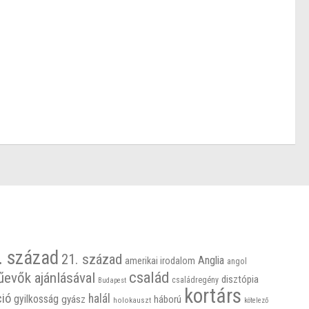
. század
21. század
Anglia
amerikai irodalom
angol
család
űevők ajánlásával
disztópia
családregény
Budapest
kortárs
ció
halál
gyilkosság
gyász
háború
holokauszt
kötelező