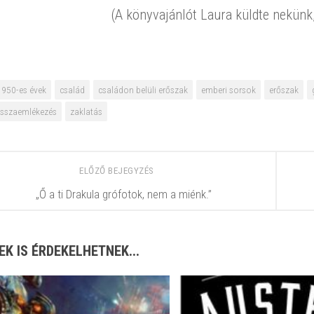
(A könyvajánlót Laura küldte nekünk
1950-es évek
család
családon belüli erőszak
emberi sorsok
erőszak
isszaemlékezés
zaklatás
ELŐZŐ BEJEGYZÉS
„Ő a ti Drakula grófotok, nem a miénk.”
EK IS ÉRDEKELHETNEK...