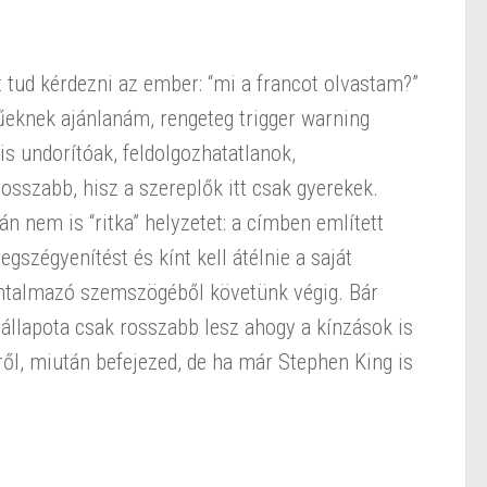
tud kérdezni az ember: “mi a francot olvastam?”
tűeknek ajánlanám, rengeteg trigger warning
is undorítóak, feldolgozhatatlanok,
osszabb, hisz a szereplők itt csak gyerekek.
án nem is “ritka” helyzetet: a címben említett
szégyenítést és kínt kell átélnie a saját
bántalmazó szemszögéből követünk végig. Bár
állapota csak rosszabb lesz ahogy a kínzások is
tről, miután befejezed, de ha már Stephen King is