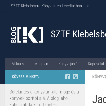
SZTE Klebelsberg Könyvtár és Levéltár honlapja
Skip to content
SZTE Klebelsbe
Aktuális
Magazin
Könyvajánló
Kapcsolat
KÖNYV
KÖVESS MINKET:
Betekintés a könyvtár falai mögé és a
Ja
könyvek borítói alá. A blog, ahol
kulisszatitkok, történetek,