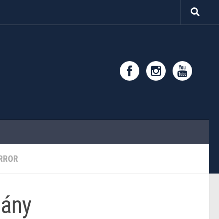
ORROR
lány