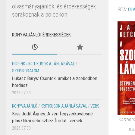
olvasmányajánlók, és érdekességek
ÍRTA:
OL
sorakoznak a polcokon.
KÖNYVAJÁNLÓI ÉRDEKESSÉGEK
HÍREINK
/
KRITIKUSOK AJÁNLÁSÁVAL
/
SZÉPIRODALOM
Łukasz Barys: Csontok, amiket a zsebedben
hordasz
2026.07.30.
KÖNYVAJÁNLÓ
/
KRITIKUSOK AJÁNLÁSÁVAL
/
VERS
Kiss Judit Ágnes: A vén fegyverkovácsné
Katttint
plasztikai sebészhez fordul : versek
2026.07.30.
a k