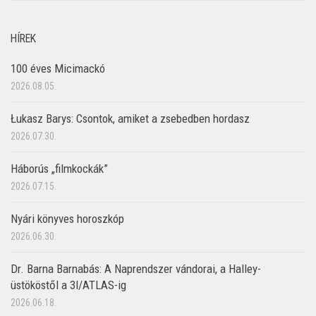
HÍREK
100 éves Micimackó
2026.08.05.
Łukasz Barys: Csontok, amiket a zsebedben hordasz
2026.07.30.
Háborús „filmkockák”
2026.07.15.
Nyári könyves horoszkóp
2026.06.30.
Dr. Barna Barnabás: A Naprendszer vándorai, a Halley-
üstököstől a 3I/ATLAS-ig
2026.06.18.