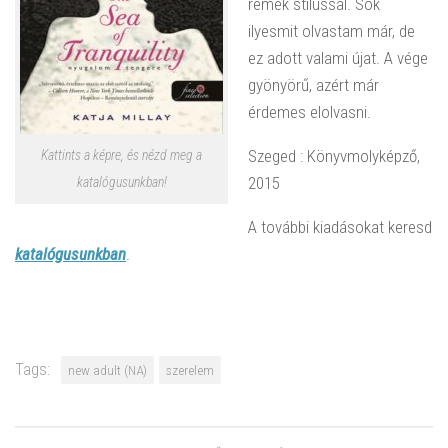
remek stílussal. Sok
ilyesmit olvastam már, de
ez adott valami újat. A vége
gyönyörű, azért már
érdemes elolvasni.
Szeged : Könyvmolyképző,
Kattints a képre, és nézd meg a
2015
katalógusunkban!
A további kiadásokat keresd
katalógusunkban
.
Tags:
new adult (NA)
szerelem