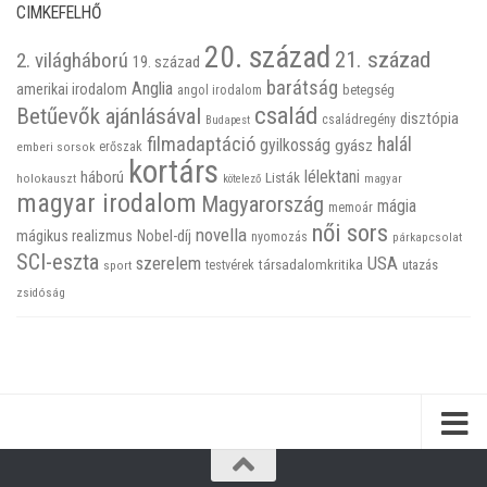
CIMKEFELHŐ
20. század
21. század
2. világháború
19. század
barátság
Anglia
amerikai irodalom
betegség
angol irodalom
család
Betűevők ajánlásával
disztópia
családregény
Budapest
filmadaptáció
halál
gyilkosság
gyász
emberi sorsok
erőszak
kortárs
háború
lélektani
Listák
holokauszt
kötelező
magyar
magyar irodalom
Magyarország
mágia
memoár
női sors
novella
mágikus realizmus
Nobel-díj
nyomozás
párkapcsolat
SCI-eszta
szerelem
USA
társadalomkritika
utazás
sport
testvérek
zsidóság