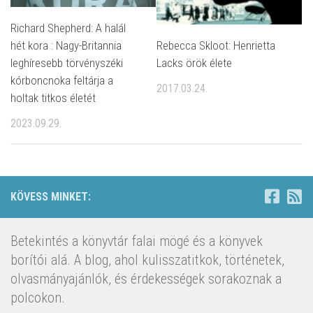
Richard Shepherd: A halál
Rebecca Skloot: Henrietta
hét kora : Nagy-Britannia
Lacks örök élete
leghíresebb törvényszéki
kórboncnoka feltárja a
2017.03.24.
holtak titkos életét
2023.09.29.
KÖVESS MINKET:
Betekintés a könyvtár falai mögé és a könyvek
borítói alá. A blog, ahol kulisszatitkok, történetek,
olvasmányajánlók, és érdekességek sorakoznak a
polcokon.