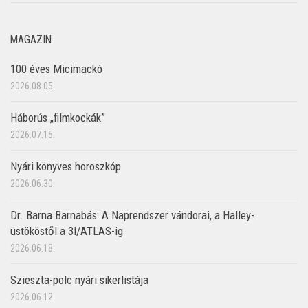
MAGAZIN
100 éves Micimackó
2026.08.05.
Háborús „filmkockák”
2026.07.15.
Nyári könyves horoszkóp
2026.06.30.
Dr. Barna Barnabás: A Naprendszer vándorai, a Halley-
üstököstől a 3I/ATLAS-ig
2026.06.18.
Szieszta-polc nyári sikerlistája
2026.06.12.