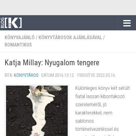
Skip to content
KÖNYVAJÁNLÓ
/
KÖNYVTÁROSOK AJÁNLÁSÁVAL
/
ROMANTIKUS
Katja Millay: Nyugalom tengere
ÍRTA:
KÖNYVTÁROS
· DÁTUM
2016.10.12.
· FRISSÍTVE
2022.05.16.
Különleges könyv két sérült
fiatal lassan kibontakozó
szereleméről, jó
karakterekkel, nem
sablonos
történetvezetéssel és