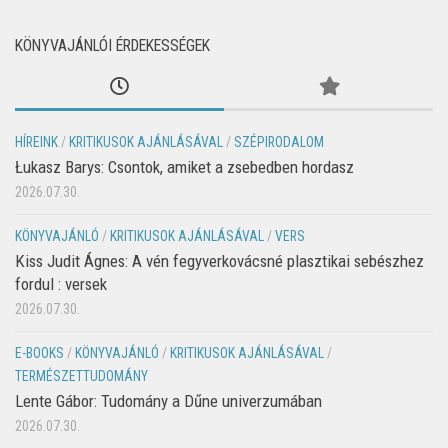
KÖNYVAJÁNLÓI ÉRDEKESSÉGEK
HÍREINK
/
KRITIKUSOK AJÁNLÁSÁVAL
/
SZÉPIRODALOM
Łukasz Barys: Csontok, amiket a zsebedben hordasz
2026.07.30.
KÖNYVAJÁNLÓ
/
KRITIKUSOK AJÁNLÁSÁVAL
/
VERS
Kiss Judit Ágnes: A vén fegyverkovácsné plasztikai sebészhez
fordul : versek
2026.07.30.
E-BOOKS
/
KÖNYVAJÁNLÓ
/
KRITIKUSOK AJÁNLÁSÁVAL
/
TERMÉSZETTUDOMÁNY
Lente Gábor: Tudomány a Dűne univerzumában
2026.07.30.