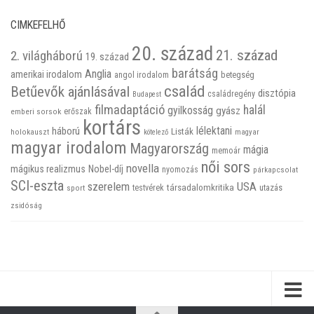
CIMKEFELHŐ
20. század
21. század
2. világháború
19. század
barátság
Anglia
amerikai irodalom
betegség
angol irodalom
család
Betűevők ajánlásával
disztópia
családregény
Budapest
filmadaptáció
halál
gyilkosság
gyász
emberi sorsok
erőszak
kortárs
háború
lélektani
Listák
holokauszt
kötelező
magyar
magyar irodalom
Magyarország
mágia
memoár
női sors
novella
mágikus realizmus
Nobel-díj
nyomozás
párkapcsolat
SCI-eszta
szerelem
USA
társadalomkritika
utazás
sport
testvérek
zsidóság