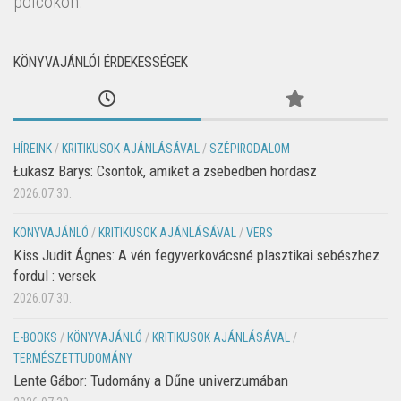
polcokon.
KÖNYVAJÁNLÓI ÉRDEKESSÉGEK
HÍREINK
/
KRITIKUSOK AJÁNLÁSÁVAL
/
SZÉPIRODALOM
Łukasz Barys: Csontok, amiket a zsebedben hordasz
2026.07.30.
KÖNYVAJÁNLÓ
/
KRITIKUSOK AJÁNLÁSÁVAL
/
VERS
Kiss Judit Ágnes: A vén fegyverkovácsné plasztikai sebészhez
fordul : versek
2026.07.30.
E-BOOKS
/
KÖNYVAJÁNLÓ
/
KRITIKUSOK AJÁNLÁSÁVAL
/
TERMÉSZETTUDOMÁNY
Lente Gábor: Tudomány a Dűne univerzumában