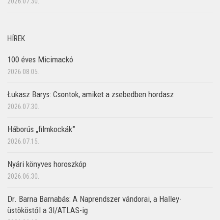
2026.07.30.
HÍREK
100 éves Micimackó
2026.08.05.
Łukasz Barys: Csontok, amiket a zsebedben hordasz
2026.07.30.
Háborús „filmkockák”
2026.07.15.
Nyári könyves horoszkóp
2026.06.30.
Dr. Barna Barnabás: A Naprendszer vándorai, a Halley-
üstököstől a 3I/ATLAS-ig