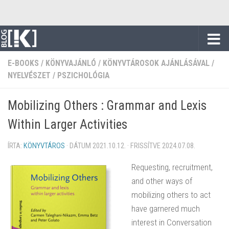
Skip to content
E-BOOKS
/
KÖNYVAJÁNLÓ
/
KÖNYVTÁROSOK AJÁNLÁSÁVAL
/
NYELVÉSZET
/
PSZICHOLÓGIA
Mobilizing Others : Grammar and Lexis
Within Larger Activities
ÍRTA:
KÖNYVTÁROS
· DÁTUM
2021.10.12.
· FRISSÍTVE
2024.07.08.
Requesting, recruitment,
and other ways of
mobilizing others to act
have garnered much
interest in Conversation