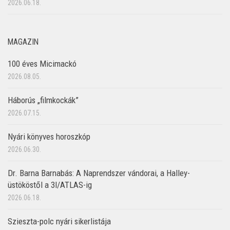
2026.06.18.
MAGAZIN
100 éves Micimackó
2026.08.05.
Háborús „filmkockák”
2026.07.15.
Nyári könyves horoszkóp
2026.06.30.
Dr. Barna Barnabás: A Naprendszer vándorai, a Halley-
üstököstől a 3I/ATLAS-ig
2026.06.18.
Szieszta-polc nyári sikerlistája