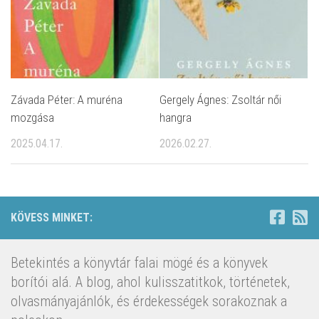
Závada Péter: A muréna
Gergely Ágnes: Zsoltár női
mozgása
hangra
2025.04.17.
2026.02.27.
KÖVESS MINKET:
Betekintés a könyvtár falai mögé és a könyvek
borítói alá. A blog, ahol kulisszatitkok, történetek,
olvasmányajánlók, és érdekességek sorakoznak a