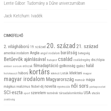
Lente Gábor: Tudomány a Dűne univerzumában
Jack Ketchum: Ivadék
CIMKEFELHŐ
20. század
21. század
2. világháború
19. század
barátság
Anglia
amerikai irodalom
betegség
angol irodalom
család
Betűevők ajánlásával
disztópia
családregény
Budapest
filmadaptáció
halál
gyilkosság
gyász
emberi sorsok
erőszak
kortárs
háború
lélektani
Listák
holokauszt
kötelező
magyar
magyar irodalom
Magyarország
mágia
memoár
női sors
novella
mágikus realizmus
Nobel-díj
nyomozás
párkapcsolat
SCI-eszta
szerelem
USA
társadalomkritika
utazás
sport
testvérek
zsidóság