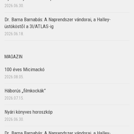
2026.06.30.
Dr. Barna Barnabás: A Naprendszer vándorai, a Halley-
üstököstől a 3I/ATLAS-ig
2026.06.18.
MAGAZIN
100 éves Micimackó
2026.08.05.
Háborús „filmkockák”
2026.07.15.
Nyári könyves horoszkóp
2026.06.30.
Dr. Barna Barnabás: A Naprendszer vándorai, a Halley-