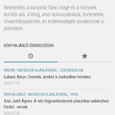
Betekintés a könyvtár falai mögé és a könyvek
borítói alá. A blog, ahol kulisszatitkok, történetek,
olvasmányajánlók, és érdekességek sorakoznak a
polcokon.
KÖNYVAJÁNLÓI ÉRDEKESSÉGEK
HÍREINK
/
KRITIKUSOK AJÁNLÁSÁVAL
/
SZÉPIRODALOM
Łukasz Barys: Csontok, amiket a zsebedben hordasz
2026.07.30.
KÖNYVAJÁNLÓ
/
KRITIKUSOK AJÁNLÁSÁVAL
/
VERS
Kiss Judit Ágnes: A vén fegyverkovácsné plasztikai sebészhez
fordul : versek
2026.07.30.