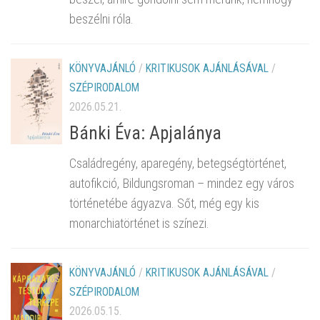
beszélni róla.
KÖNYVAJÁNLÓ
/
KRITIKUSOK AJÁNLÁSÁVAL
/
SZÉPIRODALOM
2026.05.21.
Bánki Éva: Apjalánya
Családregény, aparegény, betegségtörténet,
autofikció, Bildungsroman – mindez egy város
történetébe ágyazva. Sőt, még egy kis
monarchiatörténet is színezi.
KÖNYVAJÁNLÓ
/
KRITIKUSOK AJÁNLÁSÁVAL
/
SZÉPIRODALOM
2026.05.15.