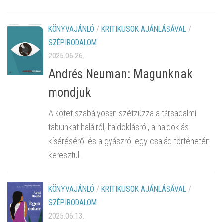
KÖNYVAJÁNLÓ
/
KRITIKUSOK AJÁNLÁSÁVAL
/
SZÉPIRODALOM
2025.06.26.
Andrés Neuman: Magunknak
mondjuk
A kötet szabályosan szétzúzza a társadalmi
tabuinkat halálról, haldoklásról, a haldoklás
kíséréséről és a gyászról egy család történetén
keresztül.
KÖNYVAJÁNLÓ
/
KRITIKUSOK AJÁNLÁSÁVAL
/
SZÉPIRODALOM
2025.06.13.