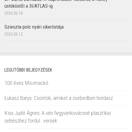
üstököstől a 3I/ATLAS-ig
2026.06.18.
Szieszta-polc nyári sikerlistája
2026.06.12.
LEGUTÓBBI BEJEGYZÉSEK
100 éves Micimackó
Łukasz Barys: Csontok, amiket a zsebedben hordasz
Kiss Judit Ágnes: A vén fegyverkovácsné plasztikai
sebészhez fordul : versek