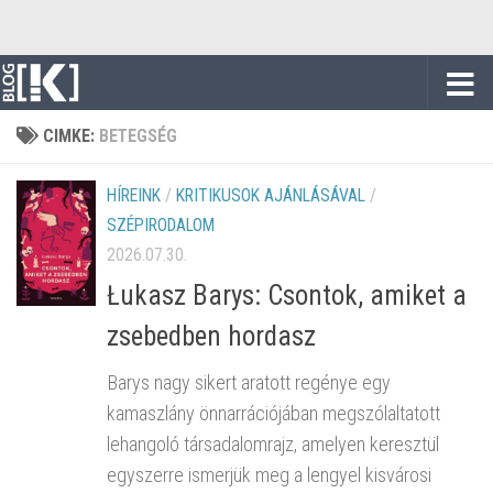
Skip to content
CIMKE:
BETEGSÉG
HÍREINK
/
KRITIKUSOK AJÁNLÁSÁVAL
/
SZÉPIRODALOM
2026.07.30.
Łukasz Barys: Csontok, amiket a
zsebedben hordasz
Barys nagy sikert aratott regénye egy
kamaszlány önnarrációjában megszólaltatott
lehangoló társadalomrajz, amelyen keresztül
egyszerre ismerjük meg a lengyel kisvárosi