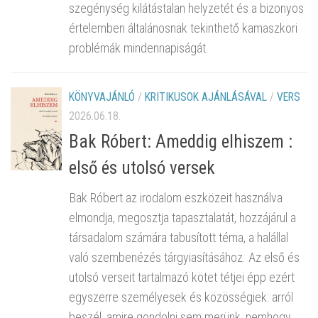
szegénység kilátástalan helyzetét és a bizonyos
értelemben általánosnak tekinthető kamaszkori
problémák mindennapiságát.
KÖNYVAJÁNLÓ
/
KRITIKUSOK AJÁNLÁSÁVAL
/
VERS
2026.06.18.
Bak Róbert: Ameddig elhiszem :
első és utolsó versek
Bak Róbert az irodalom eszközeit használva
elmondja, megosztja tapasztalatát, hozzájárul a
társadalom számára tabusított téma, a halállal
való szembenézés tárgyiasításához. Az első és
utolsó verseit tartalmazó kötet tétjei épp ezért
egyszerre személyesek és közösségiek: arról
beszél, amire gondolni sem merünk, nemhogy