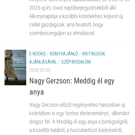
2023-ig írt, rövid naplóbejegyzésekből álló
Alkonynaplója a korábbi kötetekhez képest új
céllal gazdagszik: arra hivatott, hogy
szembeszegüljön az elmúlással.
E-BOOKS
/
KÖNYVAJÁNLÓ
/
KRITIKUSOK
AJÁNLÁSÁVAL
/
SZÉPIRODALOM
2026.03.05.
Nagy Gerzson: Meddig él egy
anya
Nagy Gerzson előző regényeihez hasonlóan új
kötetében is egy fontos életeseményt, -állomást
dolgoz fel. A Meddig él egy anya a betegségről,
a közelítő halálról, a hozzátartozó kíséréséről,