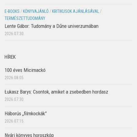
E-BOOKS
/
KÖNYVAJÁNLÓ
/
KRITIKUSOK AJÁNLÁSÁVAL
/
TERMÉSZETTUDOMÁNY
Lente Gábor: Tudomány a Dűne univerzumában
2026.07.30.
HÍREK
100 éves Micimackó
2026.08.05.
Łukasz Barys: Csontok, amiket a zsebedben hordasz
2026.07.30.
Háborús „filmkockák”
2026.07.15.
Nyári könyves horoszkóp