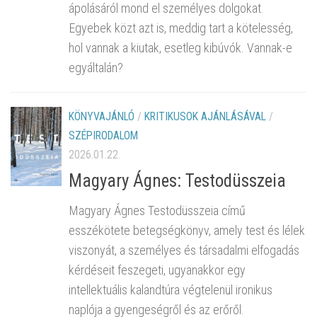
ápolásáról mond el személyes dolgokat.
Egyebek közt azt is, meddig tart a kötelesség,
hol vannak a kiutak, esetleg kibúvók. Vannak-e
egyáltalán?
KÖNYVAJÁNLÓ
/
KRITIKUSOK AJÁNLÁSÁVAL
/
SZÉPIRODALOM
2026.01.22.
Magyary Ágnes: Testodüsszeia
Magyary Ágnes Testodüsszeia című
esszékötete betegségkönyv, amely test és lélek
viszonyát, a személyes és társadalmi elfogadás
kérdéseit feszegeti, ugyanakkor egy
intellektuális kalandtúra végtelenül ironikus
naplója a gyengeségről és az erőről.