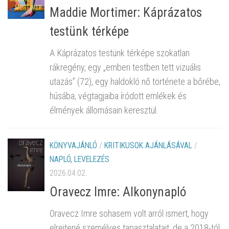
Maddie Mortimer: Káprázatos
testünk térképe
A Káprázatos testünk térképe szokatlan
rákregény, egy „emberi testben tett vizuális
utazás” (72), egy haldokló nő története a bőrébe,
húsába, végtagjaiba íródott emlékek és
élmények állomásain keresztül.
KÖNYVAJÁNLÓ
/
KRITIKUSOK AJÁNLÁSÁVAL
/
NAPLÓ, LEVELEZÉS
2026.04.02.
Oravecz Imre: Alkonynapló
Oravecz Imre sohasem volt arról ismert, hogy
elrejtené személyes tapasztalatait, de a 2018-tól