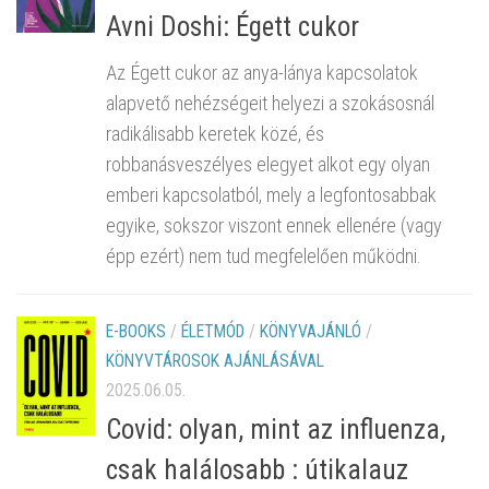
Avni Doshi: Égett cukor
Az Égett cukor az anya-lánya kapcsolatok
alapvető nehézségeit helyezi a szokásosnál
radikálisabb keretek közé, és
robbanásveszélyes elegyet alkot egy olyan
emberi kapcsolatból, mely a legfontosabbak
egyike, sokszor viszont ennek ellenére (vagy
épp ezért) nem tud megfelelően működni.
E-BOOKS
/
ÉLETMÓD
/
KÖNYVAJÁNLÓ
/
KÖNYVTÁROSOK AJÁNLÁSÁVAL
2025.06.05.
Covid: ​olyan, mint az influenza,
csak halálosabb : útikalauz