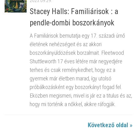
2023.09.29.
Stacey Halls: Familiárisok : a
pendle-dombi boszorkányok
A Familiárisok bemutatja egy 17. századi úrnő
életének nehézségeit és az akkori
boszorkányüldözések borzalmait. Fleetwood
Shuttleworth 17 éves létére már negyedjére
terhes és csak reménykedhet, hogy ez a
gyermek már életben marad, így utolsó
próbálkozásként egy boszorkányt fogad fel.
Eközben megismeri, mivel is jár ez a titulus és az,
hogy mi történik a nőkkel, akikre ráfogják.
Következő oldal »