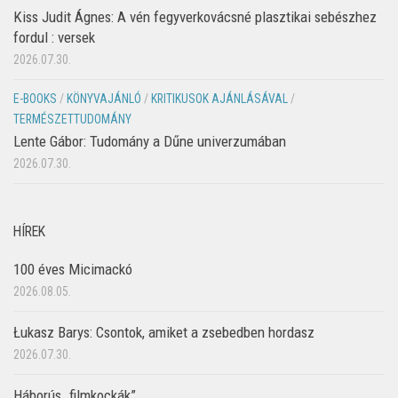
Kiss Judit Ágnes: A vén fegyverkovácsné plasztikai sebészhez
fordul : versek
2026.07.30.
E-BOOKS
/
KÖNYVAJÁNLÓ
/
KRITIKUSOK AJÁNLÁSÁVAL
/
TERMÉSZETTUDOMÁNY
Lente Gábor: Tudomány a Dűne univerzumában
2026.07.30.
HÍREK
100 éves Micimackó
2026.08.05.
Łukasz Barys: Csontok, amiket a zsebedben hordasz
2026.07.30.
Háborús „filmkockák”