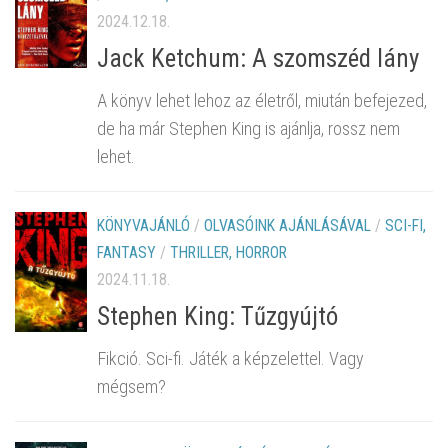
2024.12.18.
Jack Ketchum: A szomszéd lány
A könyv lehet lehoz az életről, miután befejezed,
de ha már Stephen King is ajánlja, rossz nem
lehet.
KÖNYVAJÁNLÓ
/
OLVASÓINK AJÁNLÁSÁVAL
/
SCI-FI,
FANTASY
/
THRILLER, HORROR
2024.11.18.
Stephen King: Tűzgyújtó
Fikció. Sci-fi. Játék a képzelettel. Vagy
mégsem?