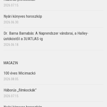
2026.07.15.
Nyári könyves horoszkóp
2026.06.30.
Dr. Barna Barnabás: A Naprendszer vándorai, a Halley-
üstököstől a 3I/ATLAS-ig
2026.06.18.
MAGAZIN
100 éves Micimackó
2026.08.05.
Háborús „filmkockák”
2026.07.15.