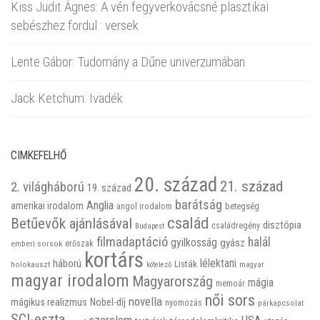
Kiss Judit Ágnes: A vén fegyverkovácsné plasztikai
sebészhez fordul : versek
Lente Gábor: Tudomány a Dűne univerzumában
Jack Ketchum: Ivadék
CIMKEFELHŐ
20. század
21. század
2. világháború
19. század
barátság
Anglia
amerikai irodalom
betegség
angol irodalom
család
Betűevők ajánlásával
disztópia
családregény
Budapest
filmadaptáció
halál
gyilkosság
gyász
emberi sorsok
erőszak
kortárs
háború
lélektani
Listák
holokauszt
kötelező
magyar
magyar irodalom
Magyarország
mágia
memoár
női sors
novella
mágikus realizmus
Nobel-díj
nyomozás
párkapcsolat
SCI-eszta