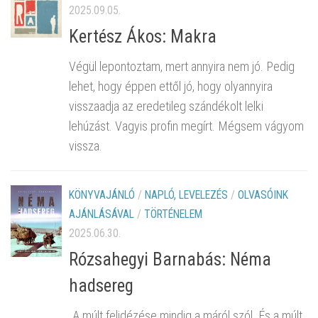
2025.09.05.
Kertész Ákos: Makra
Végül lepontoztam, mert annyira nem jó. Pedig
lehet, hogy éppen ettől jó, hogy olyannyira
visszaadja az eredetileg szándékolt lelki
lehúzást. Vagyis profin megírt. Mégsem vágyom
vissza.
KÖNYVAJÁNLÓ
/
NAPLÓ, LEVELEZÉS
/
OLVASÓINK
AJÁNLÁSÁVAL
/
TÖRTÉNELEM
2025.06.30.
Rózsahegyi Barnabás: Néma
hadsereg
„A múlt felidézése mindig a máról szól. És a múlt