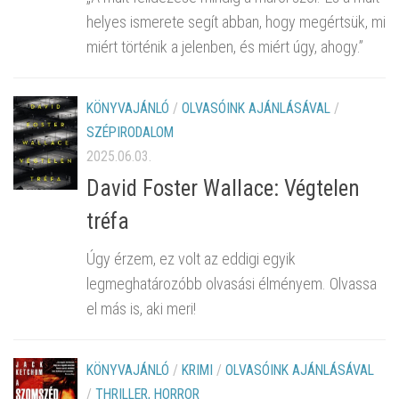
helyes ismerete segít abban, hogy megértsük, mi
miért történik a jelenben, és miért úgy, ahogy.”
KÖNYVAJÁNLÓ
/
OLVASÓINK AJÁNLÁSÁVAL
/
SZÉPIRODALOM
2025.06.03.
David Foster Wallace: Végtelen
tréfa
Úgy érzem, ez volt az eddigi egyik
legmeghatározóbb olvasási élményem. Olvassa
el más is, aki meri!
KÖNYVAJÁNLÓ
/
KRIMI
/
OLVASÓINK AJÁNLÁSÁVAL
/
THRILLER, HORROR