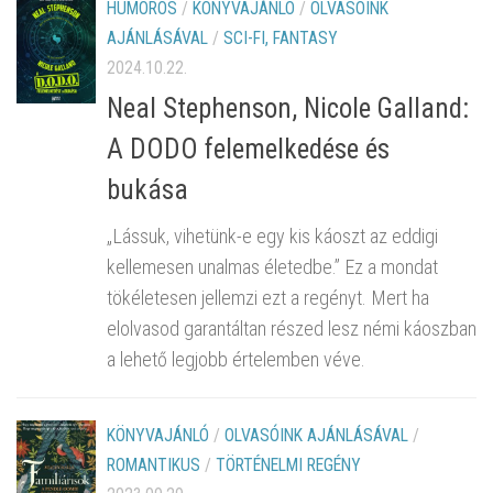
HUMOROS
/
KÖNYVAJÁNLÓ
/
OLVASÓINK
AJÁNLÁSÁVAL
/
SCI-FI, FANTASY
2024.10.22.
Neal Stephenson, Nicole Galland:
A DODO felemelkedése és
bukása
„Lássuk, vihetünk-e egy kis káoszt az eddigi
kellemesen unalmas életedbe.” Ez a mondat
tökéletesen jellemzi ezt a regényt. Mert ha
elolvasod garantáltan részed lesz némi káoszban
a lehető legjobb értelemben véve.
KÖNYVAJÁNLÓ
/
OLVASÓINK AJÁNLÁSÁVAL
/
ROMANTIKUS
/
TÖRTÉNELMI REGÉNY