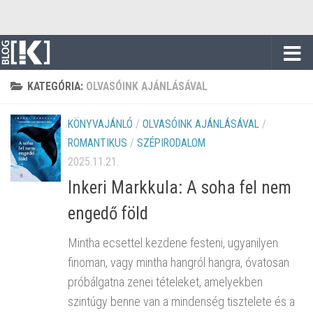
Skip to content
KATEGÓRIA:
OLVASÓINK AJÁNLÁSÁVAL
KÖNYVAJÁNLÓ
/
OLVASÓINK AJÁNLÁSÁVAL
/
ROMANTIKUS
/
SZÉPIRODALOM
2025.11.21.
Inkeri Markkula: A soha fel nem
engedő föld
Mintha ecsettel kezdene festeni, ugyanilyen
finoman, vagy mintha hangról hangra, óvatosan
próbálgatna zenei tételeket, amelyekben
szintúgy benne van a mindenség tisztelete és a