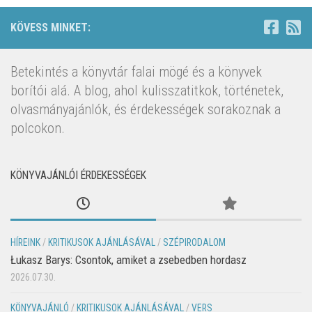
KÖVESS MINKET:
Betekintés a könyvtár falai mögé és a könyvek
borítói alá. A blog, ahol kulisszatitkok, történetek,
olvasmányajánlók, és érdekességek sorakoznak a
polcokon.
KÖNYVAJÁNLÓI ÉRDEKESSÉGEK
HÍREINK
/
KRITIKUSOK AJÁNLÁSÁVAL
/
SZÉPIRODALOM
Łukasz Barys: Csontok, amiket a zsebedben hordasz
2026.07.30.
KÖNYVAJÁNLÓ
/
KRITIKUSOK AJÁNLÁSÁVAL
/
VERS