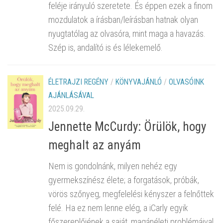
feléje irányuló szeretete. És éppen ezek a finom
mozdulatok a írásban/leírásban hatnak olyan
nyugtatólag az olvasóra, mint maga a havazás.
Szép is, andalító is és lélekemelő.
ÉLETRAJZI REGÉNY
/
KÖNYVAJÁNLÓ
/
OLVASÓINK
AJÁNLÁSÁVAL
2025.09.29.
Jennette McCurdy: Örülök, hogy
meghalt az anyám
Nem is gondolnánk, milyen nehéz egy
gyermekszínész élete; a forgatások, próbák,
vörös szőnyeg, megfelelési kényszer a felnőttek
felé. Ha ez nem lenne elég, a iCarly egyik
főszereplőjének a saját, magánéleti problémáival