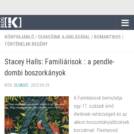
Skip to content
KÖNYVAJÁNLÓ
/
OLVASÓINK AJÁNLÁSÁVAL
/
ROMANTIKUS
/
TÖRTÉNELMI REGÉNY
Stacey Halls: Familiárisok : a pendle-
dombi boszorkányok
ÍRTA:
OLVASÓ
·
2023.09.29.
A Familiárisok bemutatja
egy 17. századi úrnő
életének nehézségeit és az
akkori boszorkányüldözések
borzalmait. Fleetwood