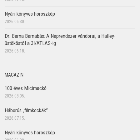
Nyári könyves horoszkóp
2026.06.30.
Dr. Barna Barnabás: A Naprendszer vándorai, a Halley-
üstököstől a 3I/ATLAS-ig
2026.06.18.
MAGAZIN
100 éves Micimackó
2026.08.05.
Háborús „filmkockák”
2026.07.15.
Nyári könyves horoszkóp