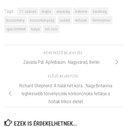
Tags:
17. század
Anglia
anyaság
babona
barátság
boszorkány
boszorkányság
család
erőszak
feminizmus
igaz történet
kutya
női sors
KÖVETKEZŐ BEJEGYZÉS
Závada Pál: Apfelbaum. Nagyvárad, Berlin
ELŐZŐ BEJEGYZÉS
Richard Shepherd: A halál hét kora : Nagy-Britannia
leghíresebb törvényszéki kórboncnoka feltárja a
holtak titkos életét
EZEK IS ÉRDEKELHETNEK...