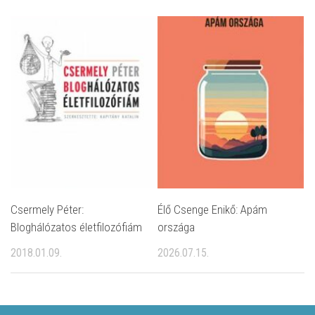
Csermely Péter:
Élő Csenge Enikő: Apám
Bloghálózatos életfilozófiám
országa
2018.01.09.
2026.07.15.