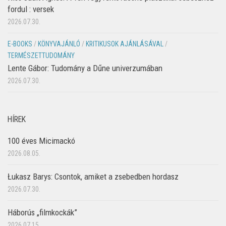
fordul : versek
2026.07.30.
E-BOOKS
/
KÖNYVAJÁNLÓ
/
KRITIKUSOK AJÁNLÁSÁVAL
/
TERMÉSZETTUDOMÁNY
Lente Gábor: Tudomány a Dűne univerzumában
2026.07.30.
HÍREK
100 éves Micimackó
2026.08.05.
Łukasz Barys: Csontok, amiket a zsebedben hordasz
2026.07.30.
Háborús „filmkockák”
2026.07.15.