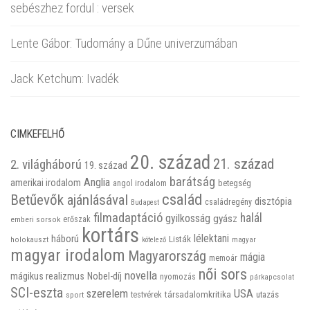
sebészhez fordul : versek
Lente Gábor: Tudomány a Dűne univerzumában
Jack Ketchum: Ivadék
CIMKEFELHŐ
20. század
21. század
2. világháború
19. század
barátság
Anglia
amerikai irodalom
betegség
angol irodalom
család
Betűevők ajánlásával
disztópia
családregény
Budapest
filmadaptáció
halál
gyilkosság
gyász
emberi sorsok
erőszak
kortárs
háború
lélektani
Listák
holokauszt
kötelező
magyar
magyar irodalom
Magyarország
mágia
memoár
női sors
novella
mágikus realizmus
Nobel-díj
nyomozás
párkapcsolat
SCI-eszta
szerelem
USA
társadalomkritika
utazás
sport
testvérek