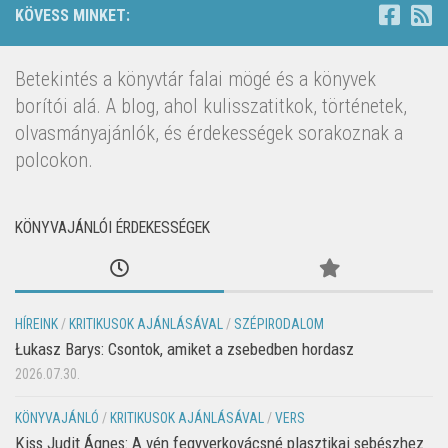
KÖVESS MINKET:
Betekintés a könyvtár falai mögé és a könyvek
borítói alá. A blog, ahol kulisszatitkok, történetek,
olvasmányajánlók, és érdekességek sorakoznak a
polcokon.
KÖNYVAJÁNLÓI ÉRDEKESSÉGEK
HÍREINK
/
KRITIKUSOK AJÁNLÁSÁVAL
/
SZÉPIRODALOM
Łukasz Barys: Csontok, amiket a zsebedben hordasz
2026.07.30.
KÖNYVAJÁNLÓ
/
KRITIKUSOK AJÁNLÁSÁVAL
/
VERS
Kiss Judit Ágnes: A vén fegyverkovácsné plasztikai sebészhez