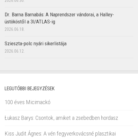
2026.06.30.
Dr. Barna Barnabás: A Naprendszer vándorai, a Halley-
üstököstől a 3I/ATLAS-ig
2026.06.18.
Szieszta-polc nyári sikerlistája
2026.06.12.
LEGUTÓBBI BEJEGYZÉSEK
100 éves Micimackó
Łukasz Barys: Csontok, amiket a zsebedben hordasz
Kiss Judit Ágnes: A vén fegyverkovácsné plasztikai