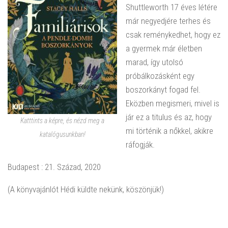
Shuttleworth 17 éves létére
már negyedjére terhes és
csak reménykedhet, hogy ez
a gyermek már életben
marad, így utolsó
próbálkozásként egy
boszorkányt fogad fel.
Eközben megismeri, mivel is
jár ez a titulus és az, hogy
Katttints a képre, és nézd meg a
mi történik a nőkkel, akikre
katalógusunkban!
ráfogják.
Budapest : 21. Század, 2020
(A könyvajánlót Hédi küldte nekünk, köszönjük!)