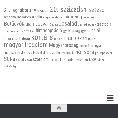
20. század
21. század
2. világháború
19. század
barátság
Anglia
amerikai irodalom
betegség
angol irodalom
család
Betűevők ajánlásával
disztópia
családregény
Budapest
filmadaptáció
halál
gyilkosság
gyász
emberi sorsok
erőszak
kortárs
háború
lélektani
Listák
holokauszt
kötelező
magyar
magyar irodalom
Magyarország
mágia
memoár
női sors
novella
mágikus realizmus
Nobel-díj
nyomozás
párkapcsolat
SCI-eszta
szerelem
USA
társadalomkritika
utazás
sport
testvérek
zsidóság