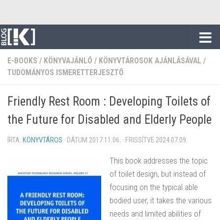
Skip to content
E-BOOKS
/
KÖNYVAJÁNLÓ
/
KÖNYVTÁROSOK AJÁNLÁSÁVAL
/
TUDOMÁNYOS ISMERETTERJESZTŐ
Friendly Rest Room : Developing Toilets of
the Future for Disabled and Elderly People
ÍRTA:
KÖNYVTÁROS
· DÁTUM
2017.11.06.
· FRISSÍTVE
2024.07.09.
This book addresses the topic
of toilet design, but instead of
focusing on the typical able
bodied user, it takes the various
needs and limited abilities of