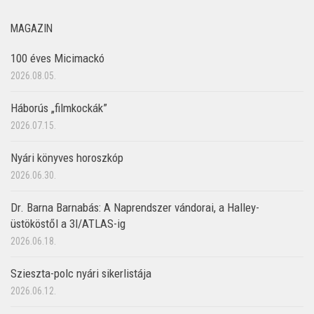
MAGAZIN
100 éves Micimackó
2026.08.05.
Háborús „filmkockák”
2026.07.15.
Nyári könyves horoszkóp
2026.06.30.
Dr. Barna Barnabás: A Naprendszer vándorai, a Halley-
üstököstől a 3I/ATLAS-ig
2026.06.18.
Szieszta-polc nyári sikerlistája
2026.06.12.