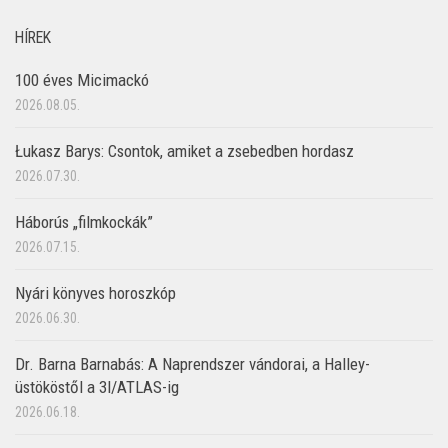
HÍREK
100 éves Micimackó
2026.08.05.
Łukasz Barys: Csontok, amiket a zsebedben hordasz
2026.07.30.
Háborús „filmkockák”
2026.07.15.
Nyári könyves horoszkóp
2026.06.30.
Dr. Barna Barnabás: A Naprendszer vándorai, a Halley-
üstököstől a 3I/ATLAS-ig
2026.06.18.