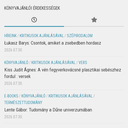
KÖNYVAJÁNLÓI ÉRDEKESSÉGEK
HÍREINK
/
KRITIKUSOK AJÁNLÁSÁVAL
/
SZÉPIRODALOM
Łukasz Barys: Csontok, amiket a zsebedben hordasz
2026.07.30.
KÖNYVAJÁNLÓ
/
KRITIKUSOK AJÁNLÁSÁVAL
/
VERS
Kiss Judit Ágnes: A vén fegyverkovácsné plasztikai sebészhez
fordul : versek
2026.07.30.
E-BOOKS
/
KÖNYVAJÁNLÓ
/
KRITIKUSOK AJÁNLÁSÁVAL
/
TERMÉSZETTUDOMÁNY
Lente Gábor: Tudomány a Dűne univerzumában
2026.07.30.