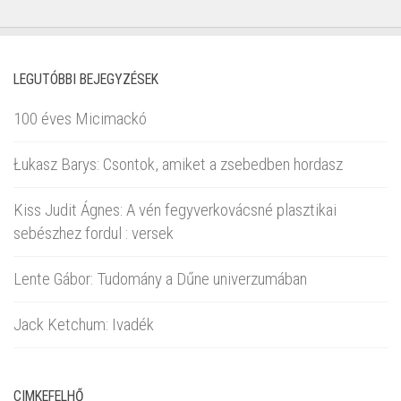
LEGUTÓBBI BEJEGYZÉSEK
100 éves Micimackó
Łukasz Barys: Csontok, amiket a zsebedben hordasz
Kiss Judit Ágnes: A vén fegyverkovácsné plasztikai
sebészhez fordul : versek
Lente Gábor: Tudomány a Dűne univerzumában
Jack Ketchum: Ivadék
CIMKEFELHŐ