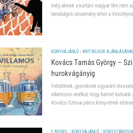
még akinek a kortárs magyar film nem a
tanulságos olvasmány lehet a Veszélyes 
KÖNYVAJÁNLÓ
/
KRITIKUSOK AJÁNLÁSÁVA
Kovács Tamás György – Szinv
hurokvágányig
Felnőttnek, gyereknek egyaránt élvezete
villamoson anélkül, hogy bármit tudnánk
Kovács-Szinvai páros könyvének elolvasá
E-BOOKS
/
KÖNYVAJÁNLÓ
/
KÖNYVTÁROSOK