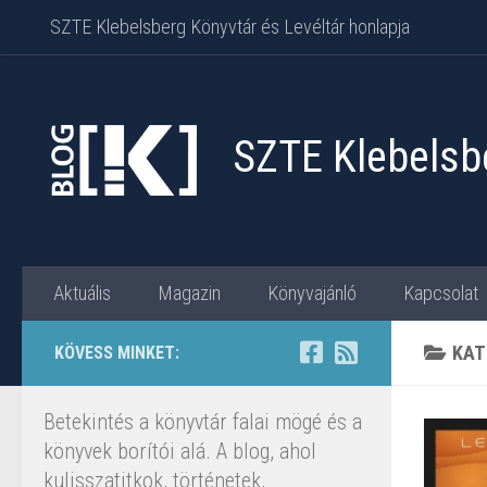
SZTE Klebelsberg Könyvtár és Levéltár honlapja
Skip to content
SZTE Klebelsbe
Aktuális
Magazin
Könyvajánló
Kapcsolat
KAT
KÖVESS MINKET:
Betekintés a könyvtár falai mögé és a
könyvek borítói alá. A blog, ahol
kulisszatitkok, történetek,