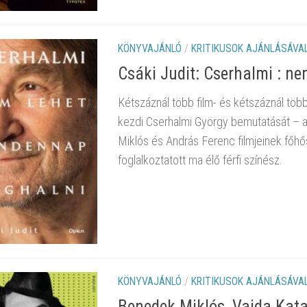
KÖNYVAJÁNLÓ
/
KRITIKUSOK AJÁNLÁSÁVA
Csáki Judit: Cserhalmi : n
Kétszáznál több film- és kétszáznál több
kezdi Cserhalmi György bemutatását – a
Miklós és András Ferenc filmjeinek főhő
foglalkoztatott ma élő férfi színész.
KÖNYVAJÁNLÓ
/
KRITIKUSOK AJÁNLÁSÁVA
Benedek Miklós, Vajda Katal