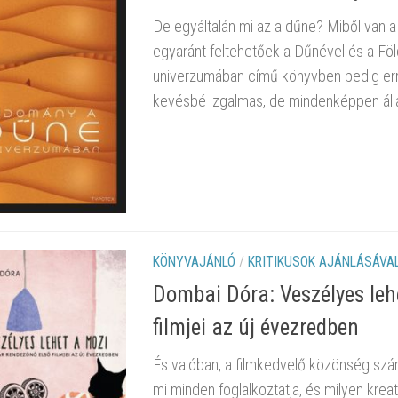
De egyáltalán mi az a dűne? Miből van 
egyaránt feltehetőek a Dűnével és a F
univerzumában című könyvben pedig err
kevésbé izgalmas, de mindenképpen álla
KÖNYVAJÁNLÓ
/
KRITIKUSOK AJÁNLÁSÁVA
Dombai Dóra: Veszélyes leh
filmjei az új évezredben
És valóban, a filmkedvelő közönség szám
mi minden foglalkoztatja, és milyen krea