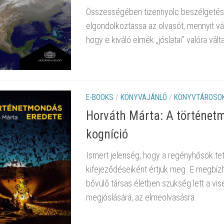
Összességében tizennyolc beszélgetést
elgondolkoztassa az olvasót, mennyit vál
hogy e kiváló elmék „jóslatai” valóra vált
E-BOOKS
/
KÖNYVAJÁNLÓ
/
KÖNYVTÁROSOK
Horváth Márta: A történetmo
kogníció
Ismert jelenség, hogy a regényhősök tette
kifejeződéseiként értjük meg. E megbíz
bővülő társas életben szükség lett a v
megjóslására, az elmeolvasásra.