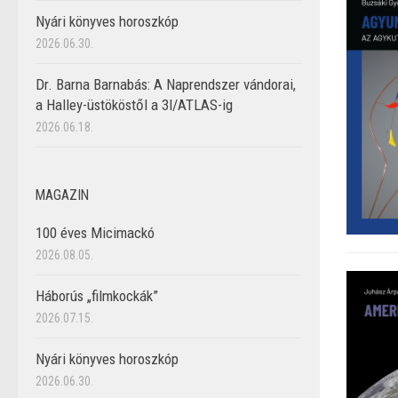
Nyári könyves horoszkóp
2026.06.30.
Dr. Barna Barnabás: A Naprendszer vándorai,
a Halley-üstököstől a 3I/ATLAS-ig
2026.06.18.
MAGAZIN
100 éves Micimackó
2026.08.05.
Háborús „filmkockák”
2026.07.15.
Nyári könyves horoszkóp
2026.06.30.