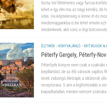
tiszta, hol félelmetes vagy furcsa körí
lehet-e így élni ma, az nagy kérdés, d
vitás. Ha képtelenség is lenne itt és mos
mindennapjainkba is be lehet emelni ezt-
mindenkinek, akit vonz a régi bölcsesség,
ÉLETMÓD
/
KÖNYVAJÁNLÓ
/
KRITIKUSOK A
Péterfy Gergely, Péterfy-No
Péterfyék könyve nem csak a szakrál
bepillantást, de az élő városok sajátos f
terek zsibongó életzaját, a sikátorok olí
receptoraira. S ami a legfontosabb a sor
kiapadhatatlan, minden nemzet számára 