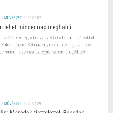
L
/
MŰVÉSZET
2026.05.07.
em lehet mindennap meghalni
 színházi szerep, a könyv ezekkel a brutális számokkal
 Katona József Színház egykori alapító tagja, Jancsó
se minden bizonnyal az egyik, ha nem a legtöbbet
L
/
MŰVÉSZET
2026.04.29.
in: Maradok tisztelettel, Benedek