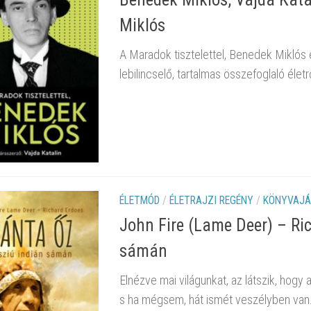
Miklós
A Maradok tisztelettel, Benedek Miklós 
lebilincselő, tartalmas összefoglaló életrő
ÉLETMÓD
/
ÉLETRAJZI REGÉNY
/
KÖNYVAJÁ
John Fire (Lame Deer) – Ric
sámán
Elnézve mai világunkat, az látszik, hogy
s ha mégsem, hát ismét veszélyben van.