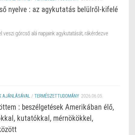
ő nyelve : az agykutatás belülről-kifelé
 veszi górcső alá napjaink agykutatását, rákérdezve
 AJÁNLÁSÁVAL
/
TERMÉSZETTUDOMÁNY
2026.06.05.
ttem : beszélgetések Amerikában élő,
kal, kutatókkal, mérnökökkel,
között