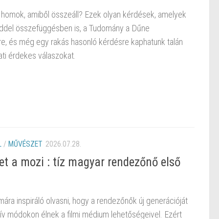
a homok, amiből összeáll? Ezek olyan kérdések, amelyek
ölddel összefüggésben is, a Tudomány a Dűne
e, és még egy rakás hasonló kérdésre kaphatunk talán
ti érdekes válaszokat.
L
/
MŰVÉSZET
2026.07.28.
et a mozi : tíz magyar rendezőnő első
ára inspiráló olvasni, hogy a rendezőnők új generációját
tív módokon élnek a filmi médium lehetőségeivel. Ezért