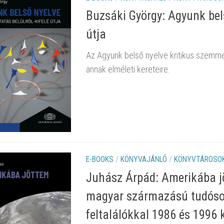
Buzsáki György: Agyunk bels
útja
Az Agyunk belső nyelve kritikus szemmel
annak elméleti kereteire.
E-BOOKS
/
KÖNYVAJÁNLÓ
/
KÖNYVTÁROSOK
Juhász Árpád: Amerikába jö
magyar származású tudósok
feltalálókkal 1986 és 1996 