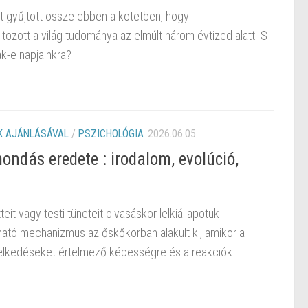
 gyűjtött össze ebben a kötetben, hogy
tozott a világ tudománya az elmúlt három évtized alatt. S
ak-e napjainkra?
 AJÁNLÁSÁVAL
/
PSZICHOLÓGIA
2026.06.05.
ndás eredete : irodalom, evolúció,
it vagy testi tüneteit olvasáskor lelkiállapotuk
ható mechanizmus az őskőkorban alakult ki, amikor a
iselkedéseket értelmező képességre és a reakciók