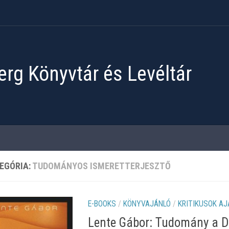
rg Könyvtár és Levéltár
EGÓRIA:
TUDOMÁNYOS ISMERETTERJESZTŐ
E-BOOKS
/
KÖNYVAJÁNLÓ
/
KRITIKUSOK A
Lente Gábor: Tudomány a 