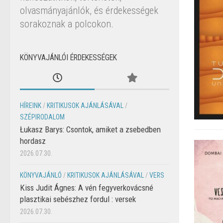
olvasmányajánlók, és érdekességek
sorakoznak a polcokon.
KÖNYVAJÁNLÓI ÉRDEKESSÉGEK
HÍREINK
/
KRITIKUSOK AJÁNLÁSÁVAL
/
SZÉPIRODALOM
Łukasz Barys: Csontok, amiket a zsebedben
hordasz
2026.07.30.
KÖNYVAJÁNLÓ
/
KRITIKUSOK AJÁNLÁSÁVAL
/
VERS
Kiss Judit Ágnes: A vén fegyverkovácsné
plasztikai sebészhez fordul : versek
2026.07.30.