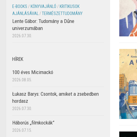
E-BOOKS
/
KÖNYVAJÁNLÓ
/
KRITIKUSOK
AJÁNLÁSÁVAL
/
TERMÉSZETTUDOMÁNY
Lente Gábor: Tudomány a Dűne
univerzumában
2026.07.30.
HÍREK
100 éves Micimackó
2026.08.05.
Łukasz Barys: Csontok, amiket a zsebedben
hordasz
2026.07.30.
Háborús „filmkockák”
2026.07.15.