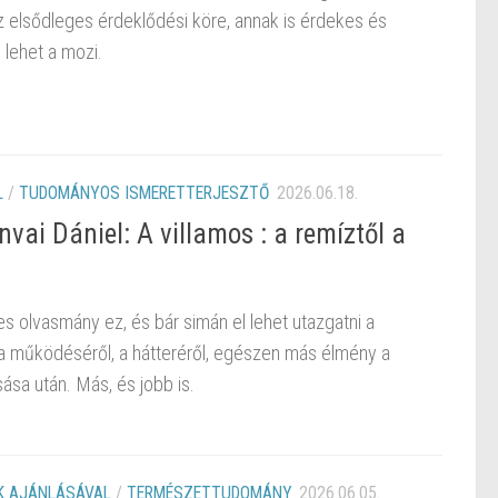
z elsődleges érdeklődési köre, annak is érdekes és
lehet a mozi.
L
/
TUDOMÁNYOS ISMERETTERJESZTŐ
2026.06.18.
ai Dániel: A villamos : a remíztől a
s olvasmány ez, és bár simán el lehet utazgatni a
 a működéséről, a hátteréről, egészen más élmény a
sa után. Más, és jobb is.
 AJÁNLÁSÁVAL
/
TERMÉSZETTUDOMÁNY
2026.06.05.