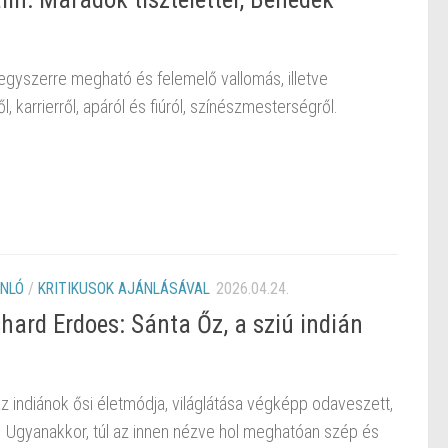
egyszerre megható és felemelő vallomás, illetve
l, karrierről, apáról és fiúról, színészmesterségről.
NLÓ
/
KRITIKUSOK AJÁNLÁSÁVAL
2026.04.24.
hard Erdoes: Sánta Őz, a sziú indián
 az indiánok ősi életmódja, világlátása végképp odaveszett,
 Ugyanakkor, túl az innen nézve hol meghatóan szép és