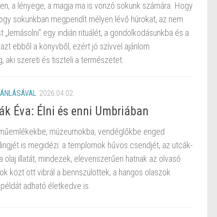
tésen, a lényege, a magja ma is vonzó sokunk számára. Hogy
e hogy sokunkban megpendít mélyen lévő húrokat, az nem
t „lemásolni” egy indián rituálét, a gondolkodásunkba és a
azt ebből a könyvből, ezért jó szívvel ajánlom
 aki szereti és tiszteli a természetet.
JÁNLÁSÁVAL
2026.04.02.
vák Éva: Élni és enni Umbriában
is műemlékekbe, múzeumokba, vendéglőkbe enged
illingjét is megidézi: a templomok hűvös csendjét, az utcák-
va olaj illatát, mindezek, elevenszerűen hatnak az olvasó
ok közt ott vibrál a bennszülöttek, a hangos olaszok
példát adható életkedve is.