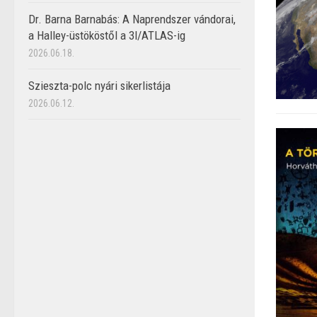
Dr. Barna Barnabás: A Naprendszer vándorai,
a Halley-üstököstől a 3I/ATLAS-ig
2026.06.18.
Szieszta-polc nyári sikerlistája
2026.06.12.