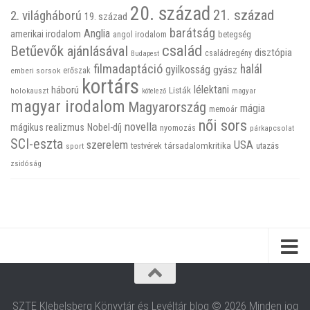
20. század
21. század
2. világháború
19. század
barátság
Anglia
amerikai irodalom
betegség
angol irodalom
család
Betűevők ajánlásával
disztópia
családregény
Budapest
filmadaptáció
halál
gyilkosság
gyász
emberi sorsok
erőszak
kortárs
háború
lélektani
Listák
holokauszt
kötelező
magyar
magyar irodalom
Magyarország
mágia
memoár
női sors
novella
mágikus realizmus
Nobel-díj
nyomozás
párkapcsolat
SCI-eszta
szerelem
USA
társadalomkritika
utazás
sport
testvérek
zsidóság
SZTE Klebelsberg Könyvtár és Levéltár blog © 2026 Minden jog