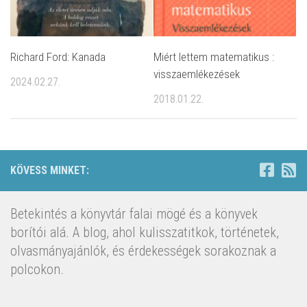
Richard Ford: Kanada
Miért lettem matematikus :
visszaemlékezések
2024.02.27.
2018.01.22.
KÖVESS MINKET:
Betekintés a könyvtár falai mögé és a könyvek
borítói alá. A blog, ahol kulisszatitkok, történetek,
olvasmányajánlók, és érdekességek sorakoznak a
polcokon.