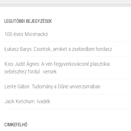
LEGUTÓBBI BEJEGYZÉSEK
100 éves Micimackó
Łukasz Barys: Csontok, amiket a zsebedben hordasz
Kiss Judit Ágnes: A vén fegyverkovácsné plasztikai
sebészhez fordul : versek
Lente Gábor: Tudomány a Dűne univerzumában
Jack Ketchum: Ivadék
CIMKEFELHŐ