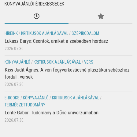
KÖNYVAJÁNLÓI ÉRDEKESSÉGEK
HÍREINK
/
KRITIKUSOK AJÁNLÁSÁVAL
/
SZÉPIRODALOM
Łukasz Barys: Csontok, amiket a zsebedben hordasz
2026.07.30.
KÖNYVAJÁNLÓ
/
KRITIKUSOK AJÁNLÁSÁVAL
/
VERS
Kiss Judit Ágnes: A vén fegyverkovácsné plasztikai sebészhez
fordul : versek
2026.07.30.
E-BOOKS
/
KÖNYVAJÁNLÓ
/
KRITIKUSOK AJÁNLÁSÁVAL
/
TERMÉSZETTUDOMÁNY
Lente Gábor: Tudomány a Dűne univerzumában
2026.07.30.