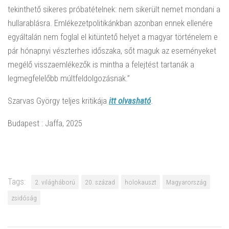
tekinthető sikeres próbatételnek: nem sikerült nemet mondani a
hullarablásra. Emlékezetpolitikánkban azonban ennek ellenére
egyáltalán nem foglal el kitüntető helyet a magyar történelem e
pár hónapnyi vészterhes időszaka, sőt maguk az eseményeket
megélő visszaemlékezők is mintha a felejtést tartanák a
legmegfelelőbb múltfeldolgozásnak.”
Szarvas György teljes kritikája
itt olvasható
.
Budapest : Jaffa, 2025
Tags:
2. világháború
20. század
holokauszt
Magyarország
zsidóság