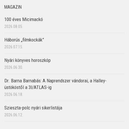
MAGAZIN
100 éves Micimackó
2026.08.05.
Háborús „filmkockák”
2026.07.15.
Nyári könyves horoszkóp
2026.06.30.
Dr. Barna Barnabás: A Naprendszer vándorai, a Halley-
üstököstől a 3I/ATLAS-ig
2026.06.18.
Szieszta-polc nyári sikerlistája
2026.06.12.