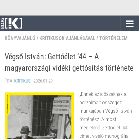
Skip to content
KÖNYVAJÁNLÓ
/
KRITIKUSOK AJÁNLÁSÁVAL
/
TÖRTÉNELEM
Végső István: Gettóélet ’44 – A
magyarországi vidéki gettósítás története
ÍRTA:
KRITIKUS
·
2026.01.29.
„Ennek az időszaknak a
borzalmait összegezi
munkájában Végső István
történész. A most
megjelenő Gettóélet ’44
címet viselő monográfia