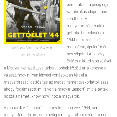
bemutatására pedig egy
szimbolikus időpontban
került sor. A
magyarországi zsidók
gettóba hurcolásának
1944-es kezdőnapját
megidézve, április 16-án
Kattints a képre, és nézd meg a
beszélgetett Ablonczy
katalógusunkban!
Balázs a kötet szerzőjével
a Magyar Nemzeti Levéltárban, többek között arra keresve a
választ, hogy milyen lényegi vonásokban tért el a
magyarországi gettósítás az eredeti német gyakorlattól, azaz,
ahogy fogalmazott: mi is volt a magyar „apport”, mit is tettek
hozzá a német „know-how”-hoz a magyarok.
A második világháború legborzalmasabb éve, 1944, sem a
magyar társadalom, sem pedig a magyar állam számára nem