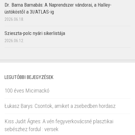
Dr. Barna Barnabás: A Naprendszer vándorai, a Halley-
üstököstől a 3I/ATLAS-ig
2026.06.18.
Szieszta-polc nyári sikerlistája
2026.06.12.
LEGUTÓBBI BEJEGYZÉSEK
100 éves Micimackó
Łukasz Barys: Csontok, amiket a zsebedben hordasz
Kiss Judit Ágnes: A vén fegyverkovácsné plasztikai
sebészhez fordul : versek