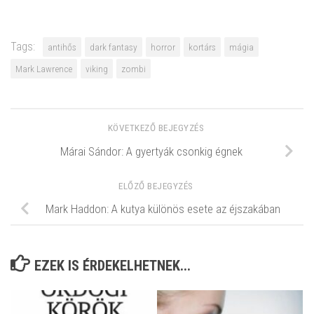
Tags:
antihős
dark fantasy
horror
kortárs
mágia
Mark Lawrence
viking
zombi
KÖVETKEZŐ BEJEGYZÉS
Márai Sándor: A ​gyertyák csonkig égnek
ELŐZŐ BEJEGYZÉS
Mark Haddon: A ​kutya különös esete az éjszakában
EZEK IS ÉRDEKELHETNEK...