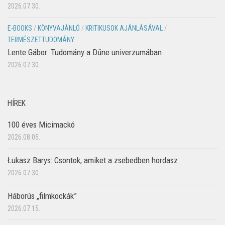
2026.07.30.
E-BOOKS
/
KÖNYVAJÁNLÓ
/
KRITIKUSOK AJÁNLÁSÁVAL
/
TERMÉSZETTUDOMÁNY
Lente Gábor: Tudomány a Dűne univerzumában
2026.07.30.
HÍREK
100 éves Micimackó
2026.08.05.
Łukasz Barys: Csontok, amiket a zsebedben hordasz
2026.07.30.
Háborús „filmkockák”
2026.07.15.