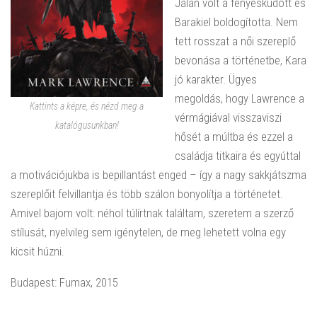
Jalan volt a fényesküdött és
Barakiel boldogította. Nem
tett rosszat a női szereplő
bevonása a történetbe, Kara
jó karakter. Ügyes
megoldás, hogy Lawrence a
Kattints a képre, és nézd meg a
vérmágiával visszaviszi
katalógusunkban!
hősét a múltba és ezzel a
családja titkaira és egyúttal
a motivációjukba is bepillantást enged – így a nagy sakkjátszma
szereplőit felvillantja és több szálon bonyolítja a történetet.
Amivel bajom volt: néhol túlírtnak találtam, szeretem a szerző
stílusát, nyelvileg sem igénytelen, de meg lehetett volna egy
kicsit húzni.
Budapest: Fumax, 2015