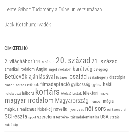
Lente Gábor: Tudomány a Dűne univerzumában
Jack Ketchum: Ivadék
CIMKEFELHŐ
20. század
21. század
2. világháború
19. század
barátság
Anglia
amerikai irodalom
betegség
angol irodalom
család
Betűevők ajánlásával
disztópia
családregény
Budapest
filmadaptáció
halál
gyilkosság
gyász
emberi sorsok
erőszak
kortárs
háború
lélektani
Listák
holokauszt
kötelező
magyar
magyar irodalom
Magyarország
mágia
memoár
női sors
novella
mágikus realizmus
Nobel-díj
nyomozás
párkapcsolat
SCI-eszta
szerelem
USA
társadalomkritika
utazás
sport
testvérek
zsidóság