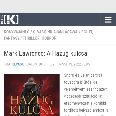
Skip to content
KÖNYVAJÁNLÓ
/
OLVASÓINK AJÁNLÁSÁVAL
/
SCI-FI,
FANTASY
/
THRILLER, HORROR
Mark Lawrence: A ​Hazug kulcsa
ÍRTA:
OLVASÓ
· DÁTUM
2016.11.02.
· FRISSÍTVE
2022.05.05.
Snorri és Jalan párosa
továbbra is ütős, de
véleményem szerint azért
viccesebb szituációkat
eredményezett a korábbi
fordított helyzet, amikor is