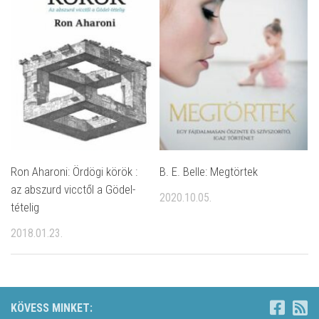
Ron Aharoni: Ördögi körök :
B. E. Belle: Megtörtek
az abszurd vicctől a Gödel-
2020.10.05.
tételig
2018.01.23.
KÖVESS MINKET: