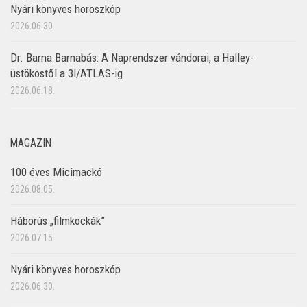
Nyári könyves horoszkóp
2026.06.30.
Dr. Barna Barnabás: A Naprendszer vándorai, a Halley-
üstököstől a 3I/ATLAS-ig
2026.06.18.
MAGAZIN
100 éves Micimackó
2026.08.05.
Háborús „filmkockák”
2026.07.15.
Nyári könyves horoszkóp
2026.06.30.