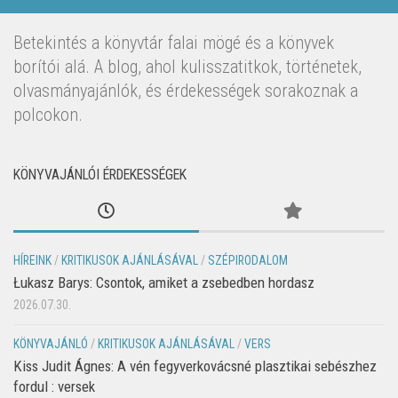
Betekintés a könyvtár falai mögé és a könyvek
borítói alá. A blog, ahol kulisszatitkok, történetek,
olvasmányajánlók, és érdekességek sorakoznak a
polcokon.
KÖNYVAJÁNLÓI ÉRDEKESSÉGEK
HÍREINK
/
KRITIKUSOK AJÁNLÁSÁVAL
/
SZÉPIRODALOM
Łukasz Barys: Csontok, amiket a zsebedben hordasz
2026.07.30.
KÖNYVAJÁNLÓ
/
KRITIKUSOK AJÁNLÁSÁVAL
/
VERS
Kiss Judit Ágnes: A vén fegyverkovácsné plasztikai sebészhez
fordul : versek