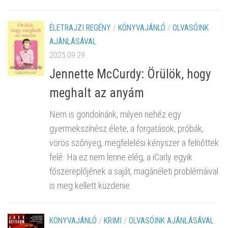
ÉLETRAJZI REGÉNY
/
KÖNYVAJÁNLÓ
/
OLVASÓINK
AJÁNLÁSÁVAL
2025.09.29.
Jennette McCurdy: Örülök, hogy
meghalt az anyám
Nem is gondolnánk, milyen nehéz egy
gyermekszínész élete; a forgatások, próbák,
vörös szőnyeg, megfelelési kényszer a felnőttek
felé. Ha ez nem lenne elég, a iCarly egyik
főszereplőjének a saját, magánéleti problémáival
is meg kellett küzdenie.
KÖNYVAJÁNLÓ
/
KRIMI
/
OLVASÓINK AJÁNLÁSÁVAL