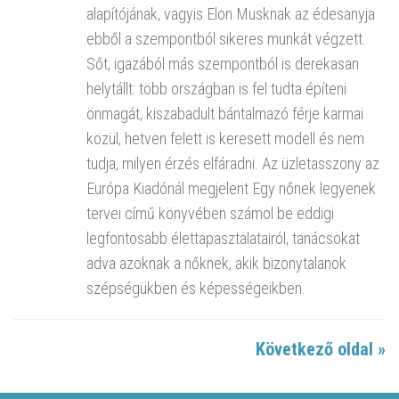
alapítójának, vagyis Elon Musknak az édesanyja
ebből a szempontból sikeres munkát végzett.
Sőt, igazából más szempontból is derekasan
helytállt: több országban is fel tudta építeni
önmagát, kiszabadult bántalmazó férje karmai
közül, hetven felett is keresett modell és nem
tudja, milyen érzés elfáradni. Az üzletasszony az
Európa Kiadónál megjelent Egy nőnek legyenek
tervei című könyvében számol be eddigi
legfontosabb élettapasztalatairól, tanácsokat
adva azoknak a nőknek, akik bizonytalanok
szépségükben és képességeikben.
Következő oldal »