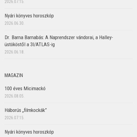
2026.07.15.
Nyári könyves horoszkóp
2026.06.30.
Dr. Barna Barnabás: A Naprendszer vándorai, a Halley-
üstököstől a 3I/ATLAS-ig
2026.06.18.
MAGAZIN
100 éves Micimackó
2026.08.05.
Háborús „filmkockák”
2026.07.15.
Nyári könyves horoszkóp