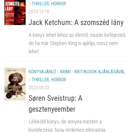
/
THRILLER, HORROR
2024.12.18.
Jack Ketchum: A szomszéd lány
A könyv lehet lehoz az életről, miután befejezed,
de ha már Stephen King is ajánlja, rossz nem
lehet.
KÖNYVAJÁNLÓ
/
KRIMI
/
KRITIKUSOK AJÁNLÁSÁVAL
/
THRILLER, HORROR
2024.04.22.
Søren Sveistrup: A
gesztenyeember
Lélekölő könyv, de annyira mesteri a
kivitelezése, hogy érdemes elolvasnia