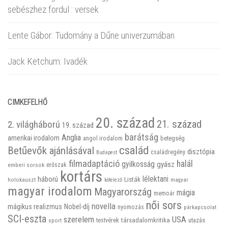
sebészhez fordul : versek
Lente Gábor: Tudomány a Dűne univerzumában
Jack Ketchum: Ivadék
CIMKEFELHŐ
20. század
21. század
2. világháború
19. század
barátság
Anglia
amerikai irodalom
betegség
angol irodalom
család
Betűevők ajánlásával
disztópia
családregény
Budapest
filmadaptáció
halál
gyilkosság
gyász
emberi sorsok
erőszak
kortárs
háború
lélektani
Listák
holokauszt
kötelező
magyar
magyar irodalom
Magyarország
mágia
memoár
női sors
novella
mágikus realizmus
Nobel-díj
nyomozás
párkapcsolat
SCI-eszta
szerelem
USA
társadalomkritika
utazás
sport
testvérek