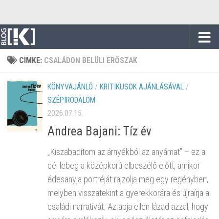
Skip to content
CIMKE:
CSALÁDON BELÜLI ERŐSZAK
KÖNYVAJÁNLÓ
/
KRITIKUSOK AJÁNLÁSÁVAL
/
SZÉPIRODALOM
2026.07.15.
Andrea Bajani: Tíz év
„Kiszabadítom az árnyékból az anyámat” – ez a
cél lebeg a középkorú elbeszélő előtt, amikor
édesanyja portréját rajzolja meg egy regényben,
melyben visszatekint a gyerekkorára és újraírja a
családi narratívát. Az apja ellen lázad azzal, hogy