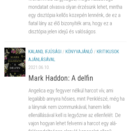
mondatait olvasva olyan érzésünk lehet, mintha
egy disztópia kellős közepén lennénk, de ez a
fiatal lány az élő bizonyíték arra, hogy ez a
disztópia jelen idejű és valóságos.
KALAND, IFJÚSÁGI
/
KÖNYVAJÁNLÓ
/
KRITIKUSOK
AJÁNLÁSÁVAL
2021.06.10.
Mark Haddon: A delfin
Angelica egy fegyver nélkül harcot vív, ami
legalább annyira hősies, mint Periklészé, még ha
a lánynak nem izommunkával, hanem lelki
ellenállásával kell is legyőznie az ellenfelét. De
vajon hogyan lehet felvenni a harcot egy alá-