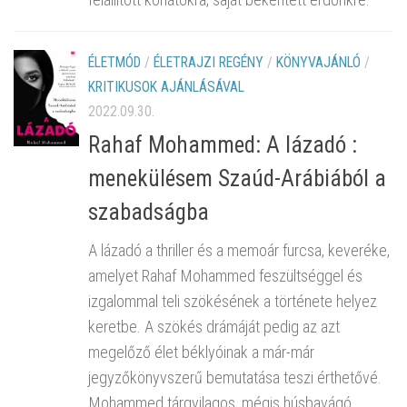
ÉLETMÓD
/
ÉLETRAJZI REGÉNY
/
KÖNYVAJÁNLÓ
/
KRITIKUSOK AJÁNLÁSÁVAL
2022.09.30.
Rahaf Mohammed: A lázadó :
menekülésem Szaúd-Arábiából a
szabadságba
A lázadó a thriller és a memoár furcsa, keveréke,
amelyet Rahaf Mohammed feszültséggel és
izgalommal teli szökésének a története helyez
keretbe. A szökés drámáját pedig az azt
megelőző élet béklyóinak a már-már
jegyzőkönyvszerű bemutatása teszi érthetővé.
Mohammed tárgyilagos, mégis húsbavágó