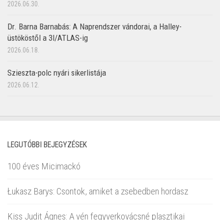
2026.06.30.
Dr. Barna Barnabás: A Naprendszer vándorai, a Halley-
üstököstől a 3I/ATLAS-ig
2026.06.18.
Szieszta-polc nyári sikerlistája
2026.06.12.
LEGUTÓBBI BEJEGYZÉSEK
100 éves Micimackó
Łukasz Barys: Csontok, amiket a zsebedben hordasz
Kiss Judit Ágnes: A vén fegyverkovácsné plasztikai