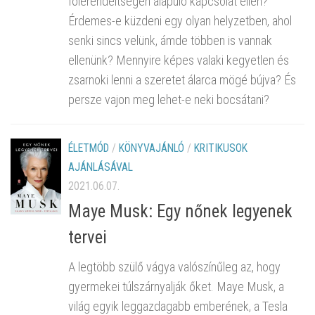
fölérendeltségen alapuló kapcsolat ellen?
Érdemes-e küzdeni egy olyan helyzetben, ahol
senki sincs velünk, ámde többen is vannak
ellenünk? Mennyire képes valaki kegyetlen és
zsarnoki lenni a szeretet álarca mögé bújva? És
persze vajon meg lehet-e neki bocsátani?
ÉLETMÓD
/
KÖNYVAJÁNLÓ
/
KRITIKUSOK
AJÁNLÁSÁVAL
2021.06.07.
Maye Musk: Egy nőnek legyenek
tervei
A legtöbb szülő vágya valószínűleg az, hogy
gyermekei túlszárnyalják őket. Maye Musk, a
világ egyik leggazdagabb emberének, a Tesla