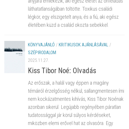
anyjára emlékezik, aki egész életét az önfeladás
láthatatlanságában töltötte. Toxikus családi
légkör, egy elszigetelt anya, és a fiú, aki egész
életében küzd a család okozta sebekkel.
KÖNYVAJÁNLÓ
/
KRITIKUSOK AJÁNLÁSÁVAL
/
SZÉPIRODALOM
2025.11.27.
Kiss Tibor Noé: Olvadás
Az erőszak, a halál vagy éppen a magány
témáiról érzelgősség nélkül, sallangmentesen írni
nem kockázatmentes kihívás, Kiss Tibor Noénak
azonban sikerül. Legújabb regényében páratlan
tudatossággal jár körül súlyos kérdéseket,
miközben elemi erővel hat az olvasóra. Egy