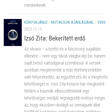
mindenkinek.
KÖNYVAJÁNLÓ
/
KRITIKUSOK AJÁNLÁSÁVAL
/
VERS
2023.12.15.
Izsó Zita: Bekerített erdő
Az olvasó – a borító és a fülszöveg sugallata
ellenére – nem egy távoli világba lép be, hanem
saját belső valóságával szembesül. A versek
azonban megteremtik a más élethelyzetekbe
való helyezkedés, az együttérzés és a megértés
lehetőségét is. Izsó Zita könyve bár megkísérli
feltárni a traumák elbeszélésének egy
lehetőséges módját, legnagyobb erénye mégis
az, hogy eközben rávilágít az önmagunk által
felállított korlátokra, saját bekerített erdőnkre.