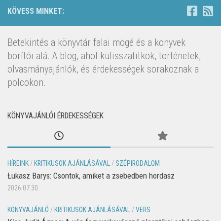
KÖVESS MINKET:
Betekintés a könyvtár falai mögé és a könyvek
borítói alá. A blog, ahol kulisszatitkok, történetek,
olvasmányajánlók, és érdekességek sorakoznak a
polcokon.
KÖNYVAJÁNLÓI ÉRDEKESSÉGEK
HÍREINK
/
KRITIKUSOK AJÁNLÁSÁVAL
/
SZÉPIRODALOM
Łukasz Barys: Csontok, amiket a zsebedben hordasz
2026.07.30.
KÖNYVAJÁNLÓ
/
KRITIKUSOK AJÁNLÁSÁVAL
/
VERS