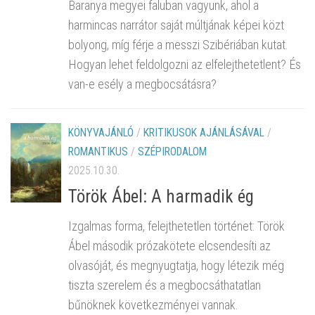
Baranya megyei faluban vagyunk, ahol a
harmincas narrátor saját múltjának képei közt
bolyong, míg férje a messzi Szibériában kutat.
Hogyan lehet feldolgozni az elfelejthetetlent? És
van-e esély a megbocsátásra?
KÖNYVAJÁNLÓ
/
KRITIKUSOK AJÁNLÁSÁVAL
/
ROMANTIKUS
/
SZÉPIRODALOM
2025.10.30.
Török Ábel: A harmadik ég
Izgalmas forma, felejthetetlen történet: Török
Ábel második prózakötete elcsendesíti az
olvasóját, és megnyugtatja, hogy létezik még
tiszta szerelem és a megbocsáthatatlan
bűnöknek következményei vannak.