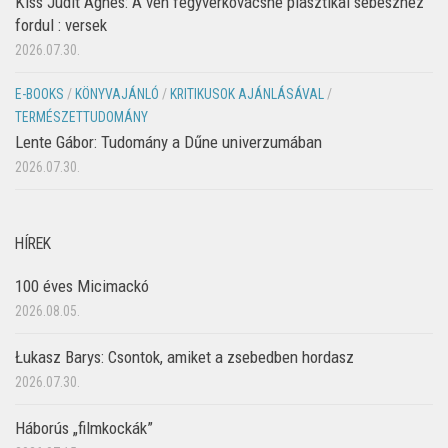
Kiss Judit Ágnes: A vén fegyverkovácsné plasztikai sebészhez
fordul : versek
2026.07.30.
E-BOOKS
/
KÖNYVAJÁNLÓ
/
KRITIKUSOK AJÁNLÁSÁVAL
/
TERMÉSZETTUDOMÁNY
Lente Gábor: Tudomány a Dűne univerzumában
2026.07.30.
HÍREK
100 éves Micimackó
2026.08.05.
Łukasz Barys: Csontok, amiket a zsebedben hordasz
2026.07.30.
Háborús „filmkockák”