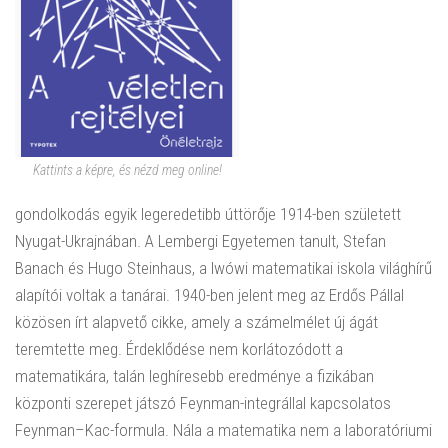
Kattints a képre, és nézd meg online!
gondolkodás egyik legeredetibb úttörője 1914-ben született
Nyugat-Ukrajnában. A Lembergi Egyetemen tanult, Stefan
Banach és Hugo Steinhaus, a lwówi matematikai iskola világhírű
alapítói voltak a tanárai. 1940-ben jelent meg az Erdős Pállal
közösen írt alapvető cikke, amely a számelmélet új ágát
teremtette meg. Érdeklődése nem korlátozódott a
matematikára, talán leghíresebb eredménye a fizikában
központi szerepet játszó Feynman-integrállal kapcsolatos
Feynman–Kac-formula. Nála a matematika nem a laboratóriumi