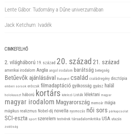
Lente Gábor: Tudomány a Dűne univerzumában
Jack Ketchum: Ivadék
CIMKEFELHŐ
20. század
21. század
2. világháború
19. század
barátság
Anglia
amerikai irodalom
betegség
angol irodalom
család
Betűevők ajánlásával
disztópia
családregény
Budapest
filmadaptáció
halál
gyilkosság
gyász
emberi sorsok
erőszak
kortárs
háború
lélektani
Listák
holokauszt
kötelező
magyar
magyar irodalom
Magyarország
mágia
memoár
női sors
novella
mágikus realizmus
Nobel-díj
nyomozás
párkapcsolat
SCI-eszta
szerelem
USA
társadalomkritika
utazás
sport
testvérek
zsidóság