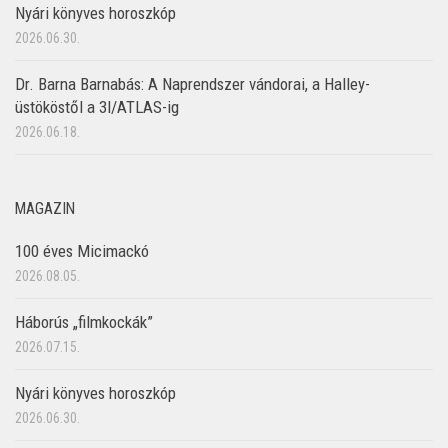
Nyári könyves horoszkóp
2026.06.30.
Dr. Barna Barnabás: A Naprendszer vándorai, a Halley-
üstököstől a 3I/ATLAS-ig
2026.06.18.
MAGAZIN
100 éves Micimackó
2026.08.05.
Háborús „filmkockák”
2026.07.15.
Nyári könyves horoszkóp
2026.06.30.