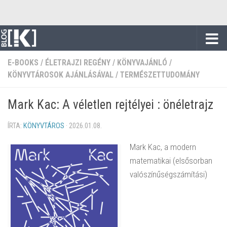
Skip to content
E-BOOKS
/
ÉLETRAJZI REGÉNY
/
KÖNYVAJÁNLÓ
/
KÖNYVTÁROSOK AJÁNLÁSÁVAL
/
TERMÉSZETTUDOMÁNY
Mark Kac: A véletlen rejtélyei : önéletrajz
ÍRTA:
KÖNYVTÁROS
·
2026.01.08.
Mark Kac, a modern
matematikai (elsősorban
valószínűségszámítási)