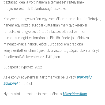
tisztaság ideálja volt, hanem a természet rejtélyeinek
megismerésének létfontosságú eszköze.
Könyve nem egyszerűen egy zseniális matematikus önéletrajza,
hanem egy közép-európai kultúrában mély gyökerekkel
rendelkező lengyel zsidó tudós biztos ízléssel és finom
humorral megírt vallomása is. Élettörténete jól példázza
mindazoknak a háború előtti Európából emigrációba
kényszerített értelmiségieknek a viszontagságait, akik reményt
és alternatívát kerestek az Újvilágban.
Budapest : Typotex, 2022
Az e-könyv egyetemi IP tartományon belül vagy
proxyval /
EduID-val
érhető el.
Nyomtatott formában is megtalálható
könyvtárunkban
.