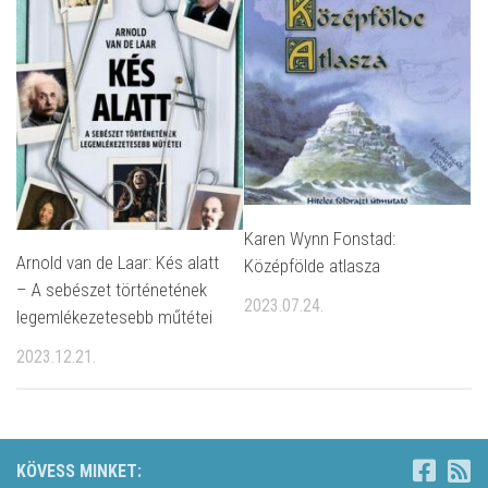
Karen Wynn Fonstad:
Arnold van de Laar: Kés alatt
Középfölde atlasza
– A sebészet történetének
2023.07.24.
legemlékezetesebb műtétei
2023.12.21.
KÖVESS MINKET: