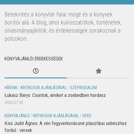
Betekintés a könyvtár falai mögé és a könyvek
borítói alá. A blog, ahol kulisszatitkok, történetek,
olvasmányajánlók, és érdekességek sorakoznak a
polcokon.
KÖNYVAJÁNLÓI ÉRDEKESSÉGEK
HÍREINK
/
KRITIKUSOK AJÁNLÁSÁVAL
/
SZÉPIRODALOM
Łukasz Barys: Csontok, amiket a zsebedben hordasz
2026.07.30.
KÖNYVAJÁNLÓ
/
KRITIKUSOK AJÁNLÁSÁVAL
/
VERS
Kiss Judit Ágnes: A vén fegyverkovácsné plasztikai sebészhez
fordul : versek