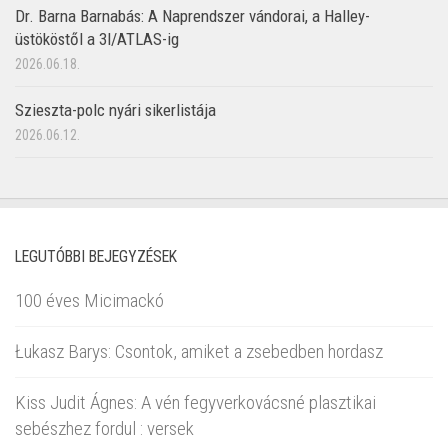
Dr. Barna Barnabás: A Naprendszer vándorai, a Halley-
üstököstől a 3I/ATLAS-ig
2026.06.18.
Szieszta-polc nyári sikerlistája
2026.06.12.
LEGUTÓBBI BEJEGYZÉSEK
100 éves Micimackó
Łukasz Barys: Csontok, amiket a zsebedben hordasz
Kiss Judit Ágnes: A vén fegyverkovácsné plasztikai
sebészhez fordul : versek