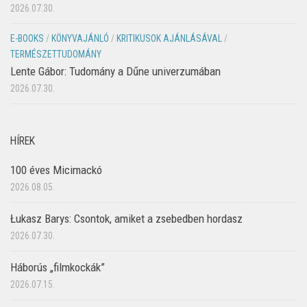
2026.07.30.
E-BOOKS
/
KÖNYVAJÁNLÓ
/
KRITIKUSOK AJÁNLÁSÁVAL
/
TERMÉSZETTUDOMÁNY
Lente Gábor: Tudomány a Dűne univerzumában
2026.07.30.
HÍREK
100 éves Micimackó
2026.08.05.
Łukasz Barys: Csontok, amiket a zsebedben hordasz
2026.07.30.
Háborús „filmkockák”
2026.07.15.