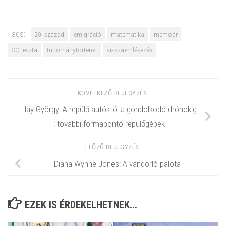
Tags:
20. század
emigráció
matematika
memoár
SCI-eszta
tudománytörténet
visszaemlékezés
KÖVETKEZŐ BEJEGYZÉS
Háy György: A repülő autóktól a gondolkodó drónokig
: további formabontó repülőgépek
ELŐZŐ BEJEGYZÉS
Diana Wynne Jones: A vándorló palota
EZEK IS ÉRDEKELHETNEK...