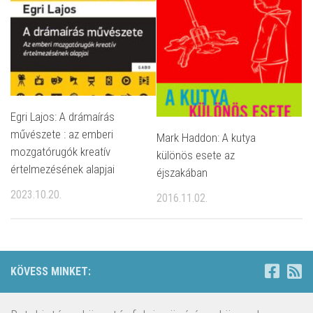
Egri Lajos: A drámaírás
művészete : az emberi
Mark Haddon: A ​kutya
mozgatórugók kreatív
különös esete az
értelmezésének alapjai
éjszakában
2023.10.20.
2016.11.02.
KÖVESS MINKET: