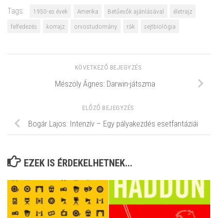
Tags:
1950-es évek
Amerika
Betűevők ajánlásával
életrajz
felfedezés
korrajz
orvostudomány
rák
sejtbiológia
KÖVETKEZŐ BEJEGYZÉS
Mészöly Ágnes: Darwin-játszma
ELŐZŐ BEJEGYZÉS
Bogár Lajos: Intenzív – Egy pályakezdés esetfantáziái
EZEK IS ÉRDEKELHETNEK...