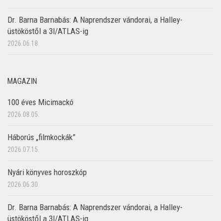
Dr. Barna Barnabás: A Naprendszer vándorai, a Halley-
üstököstől a 3I/ATLAS-ig
2026.06.18.
MAGAZIN
100 éves Micimackó
2026.08.05.
Háborús „filmkockák”
2026.07.15.
Nyári könyves horoszkóp
2026.06.30.
Dr. Barna Barnabás: A Naprendszer vándorai, a Halley-
üstököstől a 3I/ATLAS-ig