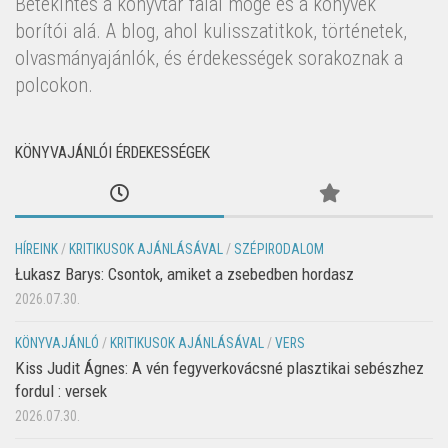
Betekintés a könyvtár falai mögé és a könyvek
borítói alá. A blog, ahol kulisszatitkok, történetek,
olvasmányajánlók, és érdekességek sorakoznak a
polcokon.
KÖNYVAJÁNLÓI ÉRDEKESSÉGEK
HÍREINK
/
KRITIKUSOK AJÁNLÁSÁVAL
/
SZÉPIRODALOM
Łukasz Barys: Csontok, amiket a zsebedben hordasz
2026.07.30.
KÖNYVAJÁNLÓ
/
KRITIKUSOK AJÁNLÁSÁVAL
/
VERS
Kiss Judit Ágnes: A vén fegyverkovácsné plasztikai sebészhez
fordul : versek
2026.07.30.