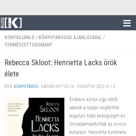
Skip to content
KÖNYVAJÁNLÓ
/
KÖNYVTÁROSOK AJÁNLÁSÁVAL
/
TERMÉSZETTUDOMÁNY
Rebecca Skloot: Henrietta Lacks örök
élete
ÍRTA:
KÖNYVTÁROS
· DÁTUM
2017.03.24.
· FRISSÍTVE
2022.01.13.
Érdekes könyv egy nőről,
akinek a sejtjei segítettek
legyőzni több betegséget és
forradalmasították az orvosi
kutatást. Henrietta története