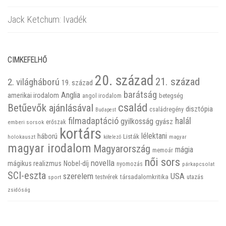
Jack Ketchum: Ivadék
CIMKEFELHŐ
20. század
21. század
2. világháború
19. század
barátság
Anglia
amerikai irodalom
betegség
angol irodalom
család
Betűevők ajánlásával
disztópia
családregény
Budapest
filmadaptáció
halál
gyilkosság
gyász
emberi sorsok
erőszak
kortárs
háború
lélektani
Listák
holokauszt
kötelező
magyar
magyar irodalom
Magyarország
mágia
memoár
női sors
novella
mágikus realizmus
Nobel-díj
nyomozás
párkapcsolat
SCI-eszta
szerelem
USA
társadalomkritika
utazás
sport
testvérek
zsidóság