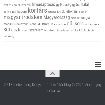
filmadaptáció
halál
gyilkosság
gyász
emberi sorsok
erőszak
kortárs
háború
lélektani
Listák
holokauszt
kötelező
magyar
magyar irodalom
Magyarország
mágia
memoár
női sors
novella
mágikus realizmus
Nobel-díj
nyomozás
párkapcsolat
SCI-eszta
szerelem
USA
társadalomkritika
utazás
sport
testvérek
zsidóság
SZTE Klebelsberg Könyvtár és Levéltár blog © 2026 Minden jog
fenntartva.