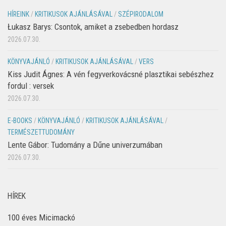
HÍREINK
/
KRITIKUSOK AJÁNLÁSÁVAL
/
SZÉPIRODALOM
Łukasz Barys: Csontok, amiket a zsebedben hordasz
2026.07.30.
KÖNYVAJÁNLÓ
/
KRITIKUSOK AJÁNLÁSÁVAL
/
VERS
Kiss Judit Ágnes: A vén fegyverkovácsné plasztikai sebészhez
fordul : versek
2026.07.30.
E-BOOKS
/
KÖNYVAJÁNLÓ
/
KRITIKUSOK AJÁNLÁSÁVAL
/
TERMÉSZETTUDOMÁNY
Lente Gábor: Tudomány a Dűne univerzumában
2026.07.30.
HÍREK
100 éves Micimackó