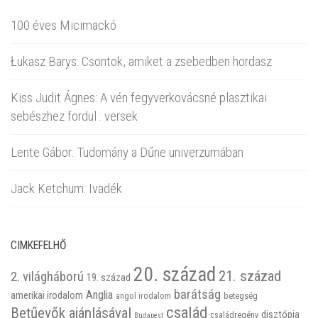
100 éves Micimackó
Łukasz Barys: Csontok, amiket a zsebedben hordasz
Kiss Judit Ágnes: A vén fegyverkovácsné plasztikai
sebészhez fordul : versek
Lente Gábor: Tudomány a Dűne univerzumában
Jack Ketchum: Ivadék
CIMKEFELHŐ
20. század
21. század
2. világháború
19. század
barátság
Anglia
amerikai irodalom
betegség
angol irodalom
család
Betűevők ajánlásával
disztópia
családregény
Budapest