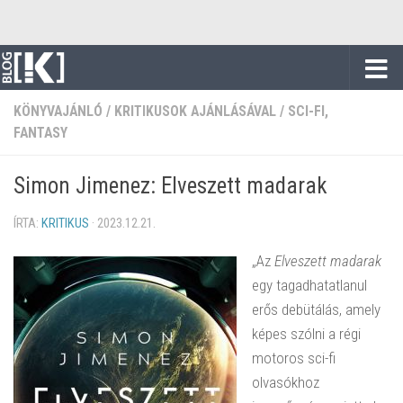
Skip to content
KÖNYVAJÁNLÓ
/
KRITIKUSOK AJÁNLÁSÁVAL
/
SCI-FI,
FANTASY
Simon Jimenez: Elveszett madarak
ÍRTA:
KRITIKUS
·
2023.12.21.
„Az
Elveszett madarak
egy tagadhatatlanul
erős debütálás, amely
képes szólni a régi
motoros sci-fi
olvasókhoz