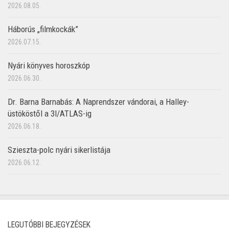
2026.08.05.
Háborús „filmkockák”
2026.07.15.
Nyári könyves horoszkóp
2026.06.30.
Dr. Barna Barnabás: A Naprendszer vándorai, a Halley-
üstököstől a 3I/ATLAS-ig
2026.06.18.
Szieszta-polc nyári sikerlistája
2026.06.12.
LEGUTÓBBI BEJEGYZÉSEK