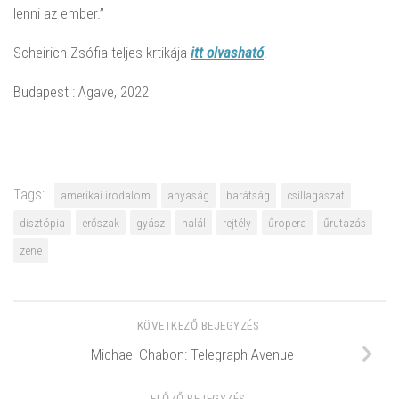
lenni az ember.”
Scheirich Zsófia teljes krtikája
itt olvasható
.
Budapest : Agave, 2022
Tags:
amerikai irodalom
anyaság
barátság
csillagászat
disztópia
erőszak
gyász
halál
rejtély
űropera
űrutazás
zene
KÖVETKEZŐ BEJEGYZÉS
Michael Chabon: Telegraph Avenue
ELŐZŐ BEJEGYZÉS