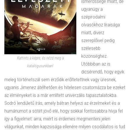
ismerőssége miatt, de
ugyanúgy a
szépirodalmi
olvasókhoz líraisága
miatt, diverz
szereplőivel pedig
szélesebb
közönséghez.
Kattints a képre, és nézd meg a
Utóbbiban az is
katalógusunkban!
dicsérendő, hogy egyik
meleg történetszál sem érződik erőltetettnek vagy üresnek,
ugyanis Jimenez átélhetően és hitelesen csatornázza be ezeket
az élményeket is a már említett univerzális tapasztalatokba.
Sodró lendületű írás, amely bátran helyezi az érzelmeket és a
humánumot a sötét jövő elé, hogy sokkal fontosabbra hívja fel
így a figyelmet: arra, miért is érdemes megmenteni jelen
világunkat, minden kapzsisága ellenére milyen csodálatos is tud