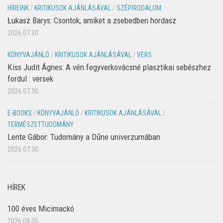
HÍREINK
/
KRITIKUSOK AJÁNLÁSÁVAL
/
SZÉPIRODALOM
Łukasz Barys: Csontok, amiket a zsebedben hordasz
2026.07.30.
KÖNYVAJÁNLÓ
/
KRITIKUSOK AJÁNLÁSÁVAL
/
VERS
Kiss Judit Ágnes: A vén fegyverkovácsné plasztikai sebészhez
fordul : versek
2026.07.30.
E-BOOKS
/
KÖNYVAJÁNLÓ
/
KRITIKUSOK AJÁNLÁSÁVAL
/
TERMÉSZETTUDOMÁNY
Lente Gábor: Tudomány a Dűne univerzumában
2026.07.30.
HÍREK
100 éves Micimackó
2026.08.05.