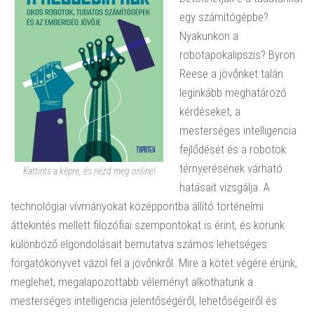
egy számítógépbe?
Nyakunkon a
robotapokalipszis? Byron
Reese a jövőnket talán
leginkább meghatározó
kérdéseket, a
mesterséges intelligencia
fejlődését és a robotok
térnyerésének várható
Kattints a képre, és nézd meg online!
hatásait vizsgálja. A
technológiai vívmányokat középpontba állító történelmi
áttekintés mellett filozófiai szempontokat is érint, és korunk
különböző elgondolásait bemutatva számos lehetséges
forgatókönyvet vázol fel a jövőnkről. Mire a kötet végére érünk,
meglehet, megalapozottabb véleményt alkothatunk a
mesterséges intelligencia jelentőségéről, lehetőségeiről és