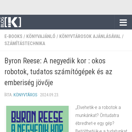
Skip to content
E-BOOKS
/
KÖNYVAJÁNLÓ
/
KÖNYVTÁROSOK AJÁNLÁSÁVAL
/
SZÁMÍTÁSTECHNIKA
Byron Reese: A negyedik kor : okos
robotok, tudatos számítógépek és az
emberiség jövője
ÍRTA:
KÖNYVTÁROS
·
2024.09.23.
„Elvehetik-e a robotok a
munkánkat? Öntudatra
ébredhet-e egy gép?
Betölthetjük-e a tudatunkat