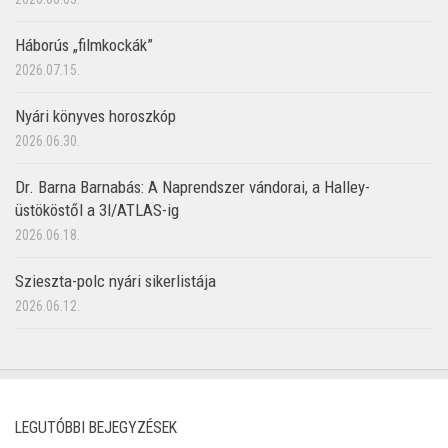
Háborús „filmkockák”
2026.07.15.
Nyári könyves horoszkóp
2026.06.30.
Dr. Barna Barnabás: A Naprendszer vándorai, a Halley-
üstököstől a 3I/ATLAS-ig
2026.06.18.
Szieszta-polc nyári sikerlistája
2026.06.12.
LEGUTÓBBI BEJEGYZÉSEK