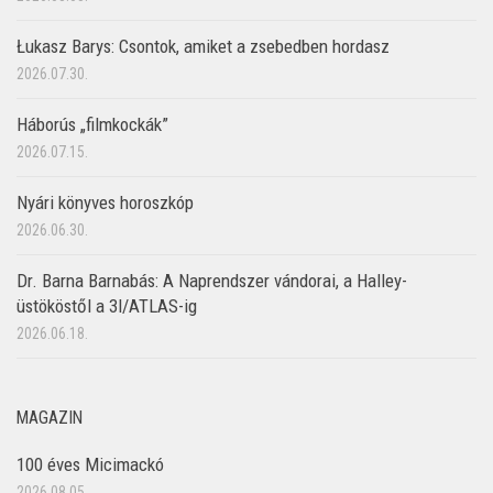
Łukasz Barys: Csontok, amiket a zsebedben hordasz
2026.07.30.
Háborús „filmkockák”
2026.07.15.
Nyári könyves horoszkóp
2026.06.30.
Dr. Barna Barnabás: A Naprendszer vándorai, a Halley-
üstököstől a 3I/ATLAS-ig
2026.06.18.
MAGAZIN
100 éves Micimackó
2026.08.05.