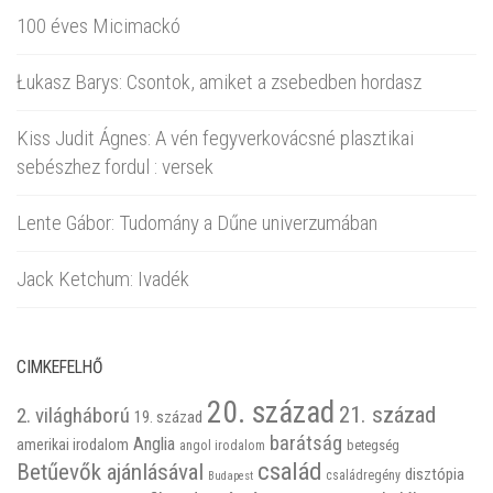
100 éves Micimackó
Łukasz Barys: Csontok, amiket a zsebedben hordasz
Kiss Judit Ágnes: A vén fegyverkovácsné plasztikai
sebészhez fordul : versek
Lente Gábor: Tudomány a Dűne univerzumában
Jack Ketchum: Ivadék
CIMKEFELHŐ
20. század
21. század
2. világháború
19. század
barátság
Anglia
amerikai irodalom
betegség
angol irodalom
család
Betűevők ajánlásával
disztópia
családregény
Budapest