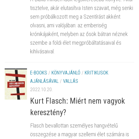
tisztelve, akár elutasítva Isten szavait, még senki
sem próbálkozott meg a Szentírást akként
olvasni, ami valójában: az emberiség
krónikájaként, melyben az ősök bátran néznek
szembe a földi élet megpróbáltatásaival és
kihívásaival.
E-BOOKS
/
KÖNYVAJÁNLÓ
/
KRITIKUSOK
AJÁNLÁSÁVAL
/
VALLÁS
2022.10.20.
Kurt Flasch: Miért nem vagyok
keresztény?
Flasch bevallottan személyes hangvételű
összegzése a magyar szellemi élet számára is