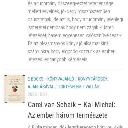
és a tudomány összeegyeztethetetlensége
mellett érvelnek, jó- vagy rosszhiszeműen
csúsztatnak, de azt is, hogy a tudomány jelenlegi
ismeretei nemcsak hogy nem zárják ki Isten
létezését, hanem egyenesen valószínűvé teszik.
Ez az olvasmányos könyv jó alkalmat kínál
számunkra, hogy elgondolkozzunk az emberi
létezés legnagyobb kérdésein.
E-BOOKS
/
KÖNYVAJÁNLÓ
/
KÖNYVTÁROSOK
AJÁNLÁSÁVAL
/
TÖRTÉNELEM
/
VALLÁS
2022.10.21.
Carel van Schaik – Kai Michel:
Az ember három természete
A Biblia minden idők legsikeresebb könyve. Akár