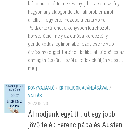
kifinomult önértelmezést nyújthat a keresztény
hagyomány alapgondolatainak problémáiról,
anélkül, hogy értelmezése ateista volna.
Példaértékű lehet a könyvben létrehozott
konstelláció, mely az európai keresztény
gondolkodás legfinomabb rezdüléseire való
érzékenységgel, történeti-kritikai attitűdből és az
önmagán átszűrt filozófiai reflexiók útján valósult
meg.
KÖNYVAJÁNLÓ
/
KRITIKUSOK AJÁNLÁSÁVAL
/
VALLÁS
2022.06.23.
Álmodjunk együtt : út egy jobb
jövő felé : Ferenc pápa és Austen