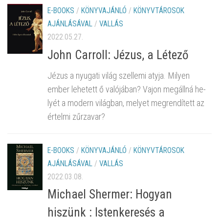
E-BOOKS
/
KÖNYVAJÁNLÓ
/
KÖNYVTÁROSOK
AJÁNLÁSÁVAL
/
VALLÁS
2022.05.27.
John Carroll: Jézus, a Létező
Jézus a nyu­ga­ti világ szel­le­mi atyja. Mi­lyen
ember le­he­tett ő va­ló­já­ban? Vajon meg­áll­ná he­
lyét a mo­dern vi­lág­ban, me­lyet meg­ren­dí­tett az
ér­tel­mi zűr­za­var?
E-BOOKS
/
KÖNYVAJÁNLÓ
/
KÖNYVTÁROSOK
AJÁNLÁSÁVAL
/
VALLÁS
2022.03.08.
Michael Shermer: Hogyan
hiszünk : Istenkeresés a