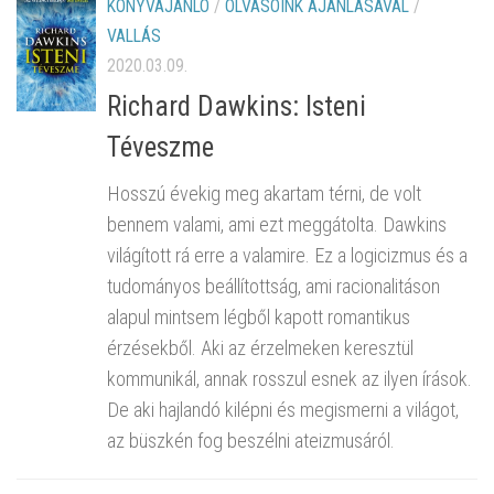
KÖNYVAJÁNLÓ
/
OLVASÓINK AJÁNLÁSÁVAL
/
VALLÁS
2020.03.09.
Richard Dawkins: Isteni
Téveszme
Hosszú évekig meg akartam térni, de volt
bennem valami, ami ezt meggátolta. Dawkins
világított rá erre a valamire. Ez a logicizmus és a
tudományos beállítottság, ami racionalitáson
alapul mintsem légből kapott romantikus
érzésekből. Aki az érzelmeken keresztül
kommunikál, annak rosszul esnek az ilyen írások.
De aki hajlandó kilépni és megismerni a világot,
az büszkén fog beszélni ateizmusáról.