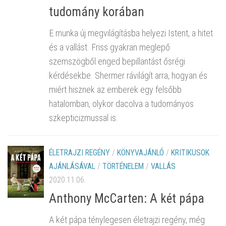
tudomány korában
E munka új megvilágításba helyezi Istent, a hitet
és a vallást. Friss gyakran meglepő
szemszögből enged bepillantást ősrégi
kérdésekbe. Shermer rávilágít arra, hogyan és
miért hisznek az emberek egy felsőbb
hatalomban, olykor dacolva a tudományos
szkepticizmussal is.
ÉLETRAJZI REGÉNY
/
KÖNYVAJÁNLÓ
/
KRITIKUSOK
AJÁNLÁSÁVAL
/
TÖRTÉNELEM
/
VALLÁS
2020.11.06.
Anthony McCarten: A két pápa
A két pápa ténylegesen életrajzi regény, még