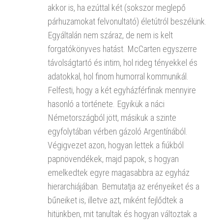
akkor is, ha ezúttal két (sokszor meglepő
párhuzamokat felvonultató) életútról beszélünk.
Egyáltalán nem száraz, de nem is kelt
forgatókönyves hatást. McCarten egyszerre
távolságtartó és intim, hol rideg tényekkel és
adatokkal, hol finom humorral kommunikál.
Felfesti, hogy a két egyházférfinak mennyire
hasonló a története. Egyikük a náci
Németországból jött, másikuk a szinte
egyfolytában vérben gázoló Argentínából.
Végigvezet azon, hogyan lettek a fiúkból
papnövendékek, majd papok, s hogyan
emelkedtek egyre magasabbra az egyház
hierarchiájában. Bemutatja az erényeiket és a
bűneiket is, illetve azt, miként fejlődtek a
hitünkben, mit tanultak és hogyan változtak a