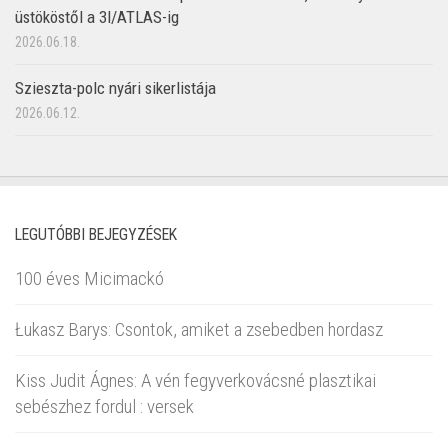
üstököstől a 3I/ATLAS-ig
2026.06.18.
Szieszta-polc nyári sikerlistája
2026.06.12.
LEGUTÓBBI BEJEGYZÉSEK
100 éves Micimackó
Łukasz Barys: Csontok, amiket a zsebedben hordasz
Kiss Judit Ágnes: A vén fegyverkovácsné plasztikai
sebészhez fordul : versek