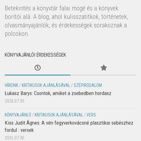
Betekintés a könyvtár falai mögé és a könyvek
borítói alá. A blog, ahol kulisszatitkok, történetek,
olvasmányajánlók, és érdekességek sorakoznak a
polcokon.
KÖNYVAJÁNLÓI ÉRDEKESSÉGEK
HÍREINK
/
KRITIKUSOK AJÁNLÁSÁVAL
/
SZÉPIRODALOM
Łukasz Barys: Csontok, amiket a zsebedben hordasz
2026.07.30.
KÖNYVAJÁNLÓ
/
KRITIKUSOK AJÁNLÁSÁVAL
/
VERS
Kiss Judit Ágnes: A vén fegyverkovácsné plasztikai sebészhez
fordul : versek
2026.07.30.