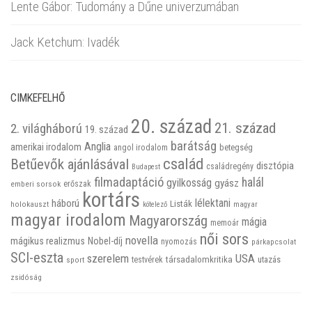
Lente Gábor: Tudomány a Dűne univerzumában
Jack Ketchum: Ivadék
CIMKEFELHŐ
20. század
21. század
2. világháború
19. század
barátság
Anglia
amerikai irodalom
betegség
angol irodalom
család
Betűevők ajánlásával
disztópia
családregény
Budapest
filmadaptáció
halál
gyilkosság
gyász
emberi sorsok
erőszak
kortárs
háború
lélektani
Listák
holokauszt
kötelező
magyar
magyar irodalom
Magyarország
mágia
memoár
női sors
novella
mágikus realizmus
Nobel-díj
nyomozás
párkapcsolat
SCI-eszta
szerelem
USA
társadalomkritika
utazás
sport
testvérek
zsidóság