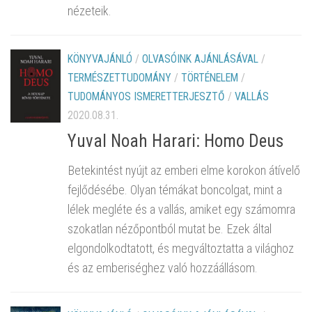
nézeteik.
KÖNYVAJÁNLÓ
/
OLVASÓINK AJÁNLÁSÁVAL
/
TERMÉSZETTUDOMÁNY
/
TÖRTÉNELEM
/
TUDOMÁNYOS ISMERETTERJESZTŐ
/
VALLÁS
2020.08.31.
Yuval Noah Harari: Homo Deus
Betekintést nyújt az emberi elme korokon átívelő
fejlődésébe. Olyan témákat boncolgat, mint a
lélek megléte és a vallás, amiket egy számomra
szokatlan nézőpontból mutat be. Ezek által
elgondolkodtatott, és megváltoztatta a világhoz
és az emberiséghez való hozzáállásom.