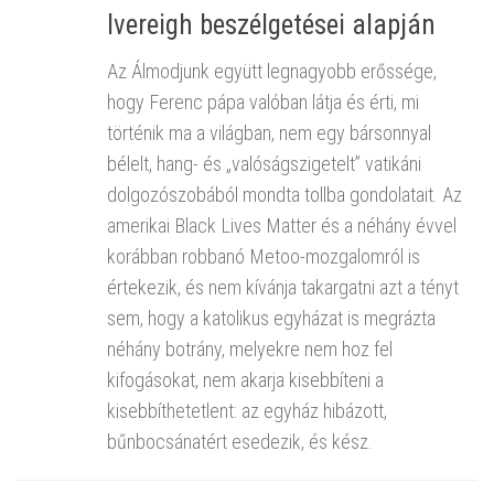
Ivereigh beszélgetései alapján
Az Álmodjunk együtt legnagyobb erőssége,
hogy Ferenc pápa valóban látja és érti, mi
történik ma a világban, nem egy bársonnyal
bélelt, hang- és „valóságszigetelt” vatikáni
dolgozószobából mondta tollba gondolatait. Az
amerikai Black Lives Matter és a néhány évvel
korábban robbanó Metoo-mozgalomról is
értekezik, és nem kívánja takargatni azt a tényt
sem, hogy a katolikus egyházat is megrázta
néhány botrány, melyekre nem hoz fel
kifogásokat, nem akarja kisebbíteni a
kisebbíthetetlent: az egyház hibázott,
bűnbocsánatért esedezik, és kész.