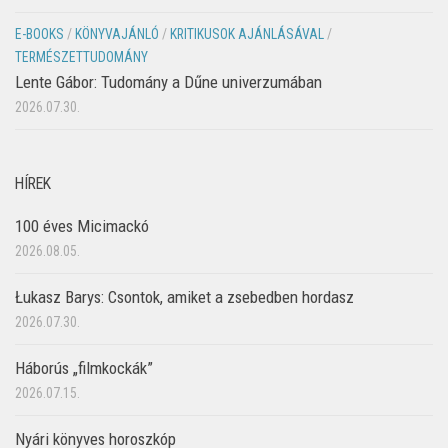
E-BOOKS
/
KÖNYVAJÁNLÓ
/
KRITIKUSOK AJÁNLÁSÁVAL
/
TERMÉSZETTUDOMÁNY
Lente Gábor: Tudomány a Dűne univerzumában
2026.07.30.
HÍREK
100 éves Micimackó
2026.08.05.
Łukasz Barys: Csontok, amiket a zsebedben hordasz
2026.07.30.
Háborús „filmkockák”
2026.07.15.
Nyári könyves horoszkóp