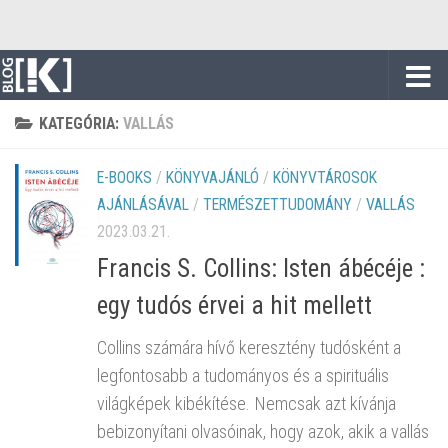
Skip to content
KATEGÓRIA:
VALLÁS
E-BOOKS
/
KÖNYVAJÁNLÓ
/
KÖNYVTÁROSOK
AJÁNLÁSÁVAL
/
TERMÉSZETTUDOMÁNY
/
VALLÁS
2023.03.21.
Francis S. Collins: Isten ábécéje :
egy tudós érvei a hit mellett
Collins számára hívő keresztény tudósként a
legfontosabb a tudományos és a spirituális
világképek kibékítése. Nemcsak azt kívánja
bebizonyítani olvasóinak, hogy azok, akik a vallás