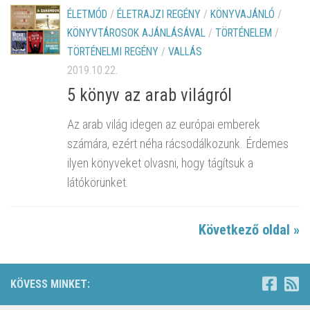
ÉLETMÓD
/
ÉLETRAJZI REGÉNY
/
KÖNYVAJÁNLÓ
/
KÖNYVTÁROSOK AJÁNLÁSÁVAL
/
TÖRTÉNELEM
/
TÖRTÉNELMI REGÉNY
/
VALLÁS
2019.10.22.
5 könyv az arab világról
Az arab világ idegen az európai emberek
számára, ezért néha rácsodálkozunk. Érdemes
ilyen könyveket olvasni, hogy tágítsuk a
látókörünket.
Következő oldal »
KÖVESS MINKET: