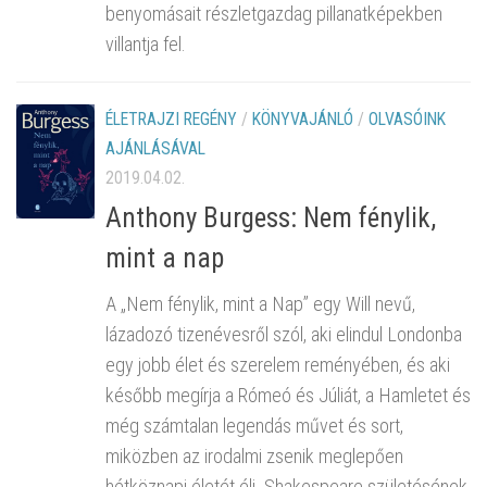
benyomásait részletgazdag pillanatképekben
villantja fel.
ÉLETRAJZI REGÉNY
/
KÖNYVAJÁNLÓ
/
OLVASÓINK
AJÁNLÁSÁVAL
2019.04.02.
Anthony Burgess: Nem fénylik,
mint a nap
A „Nem fénylik, mint a Nap” egy Will nevű,
lázadozó tizenévesről szól, aki elindul Londonba
egy jobb élet és szerelem reményében, és aki
később megírja a Rómeó és Júliát, a Hamletet és
még számtalan legendás művet és sort,
miközben az irodalmi zsenik meglepően
hétköznapi életét éli. Shakespeare születésének