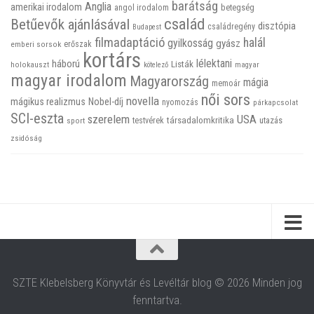
barátság
Anglia
amerikai irodalom
betegség
angol irodalom
család
Betűevők ajánlásával
disztópia
családregény
Budapest
filmadaptáció
halál
gyilkosság
gyász
emberi sorsok
erőszak
kortárs
háború
lélektani
Listák
holokauszt
kötelező
magyar
magyar irodalom
Magyarország
mágia
memoár
női sors
novella
mágikus realizmus
Nobel-díj
nyomozás
párkapcsolat
SCI-eszta
szerelem
USA
társadalomkritika
utazás
sport
testvérek
zsidóság
SZTE Klebelsberg Könyvtár és Levéltár blog © 2026 Minden jog
fenntartva.