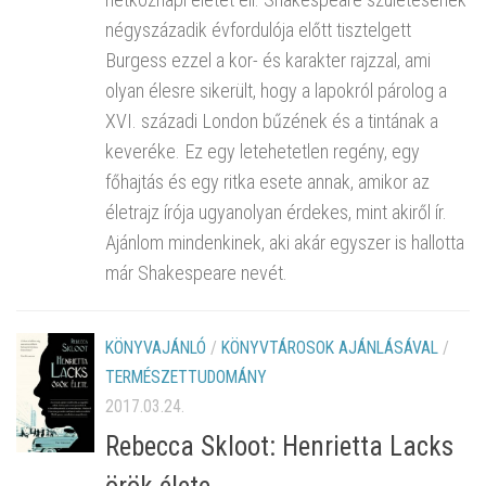
négyszázadik évfordulója előtt tisztelgett
Burgess ezzel a kor- és karakter rajzzal, ami
olyan élesre sikerült, hogy a lapokról párolog a
XVI. századi London bűzének és a tintának a
keveréke. Ez egy letehetetlen regény, egy
főhajtás és egy ritka esete annak, amikor az
életrajz írója ugyanolyan érdekes, mint akiről ír.
Ajánlom mindenkinek, aki akár egyszer is hallotta
már Shakespeare nevét.
KÖNYVAJÁNLÓ
/
KÖNYVTÁROSOK AJÁNLÁSÁVAL
/
TERMÉSZETTUDOMÁNY
2017.03.24.
Rebecca Skloot: Henrietta Lacks