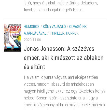
is jár, hogy átalakul, majd eltűnik a dekadens,
frivol, a szabadságát megélő Berlin.
HUMOROS
/
KÖNYVAJÁNLÓ
/
OLVASÓINK
AJÁNLÁSÁVAL
/
THRILLER, HORROR
2020.11.06.
Jonas Jonasson: A százéves
ember, aki kimászott az ablakon
és eltűnt
Ha valami olyanra vágysz, ami elképesztően
vicces, random, abszurd és mindeközben
nagyon intelligens, akkor ez egy tökéletes könyv
neked. Sosem számítasz szinte arra, hogy a
következő néhány oldalon milyen cselekmények