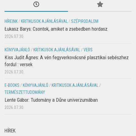
HÍREINK
/
KRITIKUSOK AJÁNLÁSÁVAL
/
SZÉPIRODALOM
Łukasz Barys: Csontok, amiket a zsebedben hordasz
2026.07.30.
KÖNYVAJÁNLÓ
/
KRITIKUSOK AJÁNLÁSÁVAL
/
VERS
Kiss Judit Ágnes: A vén fegyverkovácsné plasztikai sebészhez
fordul : versek
2026.07.30.
E-BOOKS
/
KÖNYVAJÁNLÓ
/
KRITIKUSOK AJÁNLÁSÁVAL
/
TERMÉSZETTUDOMÁNY
Lente Gábor: Tudomány a Dűne univerzumában
2026.07.30.
HÍREK