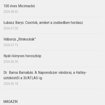
100 éves Micimackó
2026.08.05.
Łukasz Barys: Csontok, amiket a zsebedben hordasz
2026.07.30.
Háborús „filmkockák”
2026.07.15.
Nyári könyves horoszkóp
2026.06.30.
Dr. Barna Barnabás: A Naprendszer vándorai, a Halley-
üstököstől a 3I/ATLAS-ig
2026.06.18.
MAGAZIN