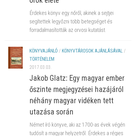
örök élete
Érdekes könyv egy nőről, akinek a sejtjei
segítettek legyőzni több betegséget és
forradalmasították az orvosi kutatást.
KÖNYVAJÁNLÓ
/
KÖNYVTÁROSOK AJÁNLÁSÁVAL
/
TÖRTÉNELEM
2017.03.03.
Jakob Glatz: Egy magyar ember
őszinte megjegyzései hazájáról
néhány magyar vidéken tett
utazása során
Német író könyve, aki az 1700-as évek végén
tudósít a magyar helyzetről. Érdekes a régies