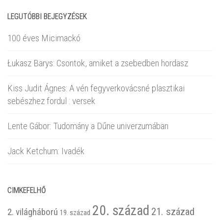
LEGUTÓBBI BEJEGYZÉSEK
100 éves Micimackó
Łukasz Barys: Csontok, amiket a zsebedben hordasz
Kiss Judit Ágnes: A vén fegyverkovácsné plasztikai
sebészhez fordul : versek
Lente Gábor: Tudomány a Dűne univerzumában
Jack Ketchum: Ivadék
CIMKEFELHŐ
20. század
21. század
2. világháború
19. század