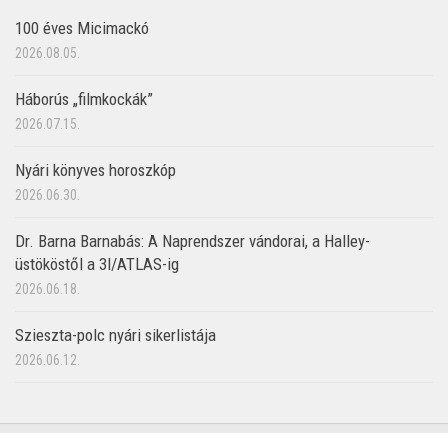
100 éves Micimackó
2026.08.05.
Háborús „filmkockák”
2026.07.15.
Nyári könyves horoszkóp
2026.06.30.
Dr. Barna Barnabás: A Naprendszer vándorai, a Halley-
üstököstől a 3I/ATLAS-ig
2026.06.18.
Szieszta-polc nyári sikerlistája
2026.06.12.