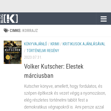
Skip to content
CIMKE:
KORRAJZ
KÖNYVAJÁNLÓ
/
KRIMI
/
KRITIKUSOK AJÁNLÁSÁVAL
/
TÖRTÉNELMI REGÉNY
2023.07.31.
Volker Kutscher: Elestek
márciusban
Kutscher könyve, amellett, hogy fordulatos, és
szépen építkezik és vezet végig a nyomozáson,
elég részletes történelmi tablót fest a
demokratikus végnapokról is. Ami persze azzal