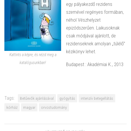
egy pályakezdő rezidens
szemével regényes formában,
néhol Vészhelyzet
epizódszerűen. Laikusoknak
csak módjával ajánlott, de
rezidenseknek amolyan „túlélő”
kézikönyv lehet.
Kattints a képre, és nézd meg a
katalógusunkban!
Budapest : Akadémiai K., 2013
Tags:
Betűevők ajánlásával
gyógyítás
intenzív betegellátás
kórház
magyar
orvostudomány