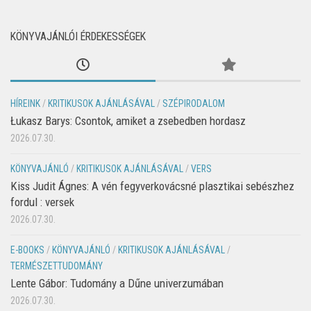
KÖNYVAJÁNLÓI ÉRDEKESSÉGEK
HÍREINK
/
KRITIKUSOK AJÁNLÁSÁVAL
/
SZÉPIRODALOM
Łukasz Barys: Csontok, amiket a zsebedben hordasz
2026.07.30.
KÖNYVAJÁNLÓ
/
KRITIKUSOK AJÁNLÁSÁVAL
/
VERS
Kiss Judit Ágnes: A vén fegyverkovácsné plasztikai sebészhez
fordul : versek
2026.07.30.
E-BOOKS
/
KÖNYVAJÁNLÓ
/
KRITIKUSOK AJÁNLÁSÁVAL
/
TERMÉSZETTUDOMÁNY
Lente Gábor: Tudomány a Dűne univerzumában
2026.07.30.