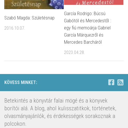
García Rodrigo: Búcsú
Szabó Magda: Születésnap
Gabótól és Mercedestől :
egy fiú memoárja Gabriel
2016.10.07.
García Márquezről és
Mercedes Barcháról
2023.04.28.
KÖVESS MINKET:
Betekintés a könyvtár falai mögé és a könyvek
borítói alá. A blog, ahol kulisszatitkok, történetek,
olvasmányajánlók, és érdekességek sorakoznak a
polcokon.