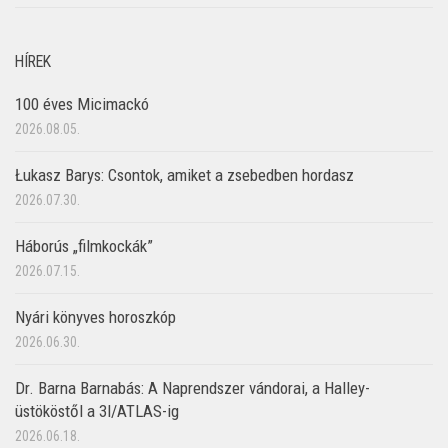
HÍREK
100 éves Micimackó
2026.08.05.
Łukasz Barys: Csontok, amiket a zsebedben hordasz
2026.07.30.
Háborús „filmkockák”
2026.07.15.
Nyári könyves horoszkóp
2026.06.30.
Dr. Barna Barnabás: A Naprendszer vándorai, a Halley-
üstököstől a 3I/ATLAS-ig
2026.06.18.