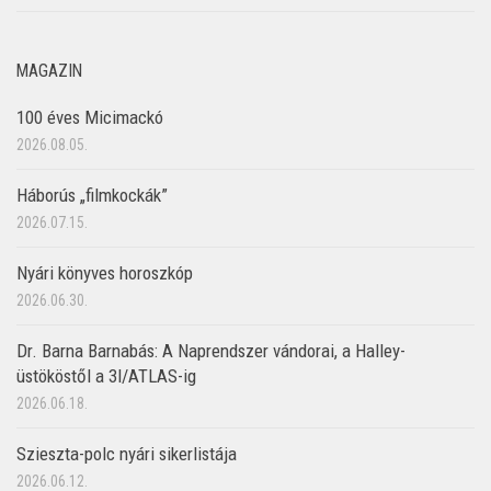
MAGAZIN
100 éves Micimackó
2026.08.05.
Háborús „filmkockák”
2026.07.15.
Nyári könyves horoszkóp
2026.06.30.
Dr. Barna Barnabás: A Naprendszer vándorai, a Halley-
üstököstől a 3I/ATLAS-ig
2026.06.18.
Szieszta-polc nyári sikerlistája
2026.06.12.