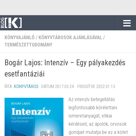
Skip to content
KÖNYVAJÁNLÓ
/
KÖNYVTÁROSOK AJÁNLÁSÁVAL
/
TERMÉSZETTUDOMÁNY
Bogár Lajos: Intenzív – Egy pályakezdés
esetfantáziái
ÍRTA:
KÖNYVTÁROS
· DÁTUM
2017.03.24.
· FRISSÍTVE
2022.01.13.
Az intenzív betegellátás
legfontosabb kórélettani
ismeretanyagát, etikai
kérdéseit, az ápolók, orvosok
gondjait mutatja be ez a kötet