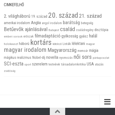
CIMKEFELHŐ
20. század
21. század
2. világháború
19. század
barátság
Anglia
amerikai irodalom
betegség
angol irodalom
család
Betűevők ajánlásával
disztópia
családregény
Budapest
filmadaptáció
halál
gyilkosság
gyász
emberi sorsok
erőszak
kortárs
háború
lélektani
Listák
holokauszt
kötelező
magyar
magyar irodalom
Magyarország
mágia
memoár
női sors
novella
mágikus realizmus
Nobel-díj
nyomozás
párkapcsolat
SCI-eszta
szerelem
USA
társadalomkritika
utazás
sport
testvérek
zsidóság