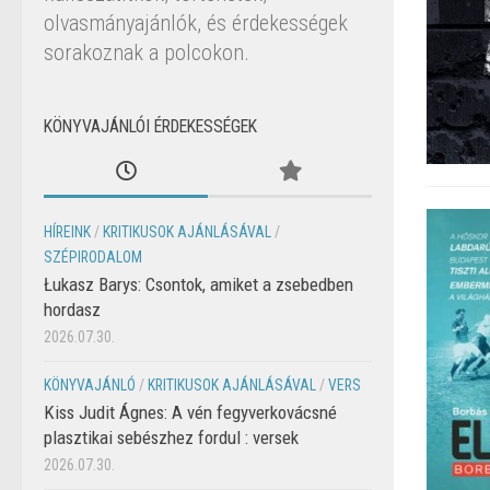
olvasmányajánlók, és érdekességek
sorakoznak a polcokon.
KÖNYVAJÁNLÓI ÉRDEKESSÉGEK
HÍREINK
/
KRITIKUSOK AJÁNLÁSÁVAL
/
SZÉPIRODALOM
Łukasz Barys: Csontok, amiket a zsebedben
hordasz
2026.07.30.
KÖNYVAJÁNLÓ
/
KRITIKUSOK AJÁNLÁSÁVAL
/
VERS
Kiss Judit Ágnes: A vén fegyverkovácsné
plasztikai sebészhez fordul : versek
2026.07.30.