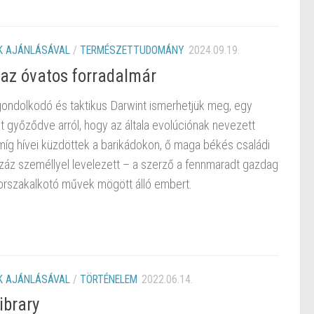
 AJÁNLÁSÁVAL
/
TERMÉSZETTUDOMÁNY
2024.09.19.
 az óvatos forradalmár
a gondolkodó és taktikus Darwint ismerhetjük meg, egy
t győződve arról, hogy az általa evolúciónak nevezett
. Amíg hívei küzdöttek a barikádokon, ő maga békés családi
száz személlyel levelezett – a szerző a fennmaradt gazdag
korszakalkotó művek mögött álló embert.
 AJÁNLÁSÁVAL
/
TÖRTÉNELEM
2022.06.14.
ibrary