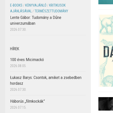
E-BOOKS
/
KÖNYVAJÁNLÓ
/
KRITIKUSOK
AJÁNLÁSÁVAL
/
TERMÉSZETTUDOMÁNY
Lente Gábor: Tudomány a Dűne
univerzumában
2026.07.30.
HÍREK
100 éves Micimackó
2026.08.05.
Łukasz Barys: Csontok, amiket a zsebedben
hordasz
2026.07.30.
Háborús „filmkockák”
2026.07.15.