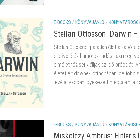
E-BOOKS
/
KÖNYVAJÁNLÓ
/
KÖNYVTÁROSOK
Stellan Ottosson: Darwin –
Stellan Ottosson páratlan életrajzából 
elbűvölő és humoros tudóst, aki meg vol
elmélet tézisei kiállják az idő próbáját
életet élt downe-i otthonában, de több 
levélanyagban igyekezett megtalálni a 
E-BOOKS
/
KÖNYVAJÁNLÓ
/
KÖNYVTÁROSOK
Miskolczy Ambrus: Hitler’s l