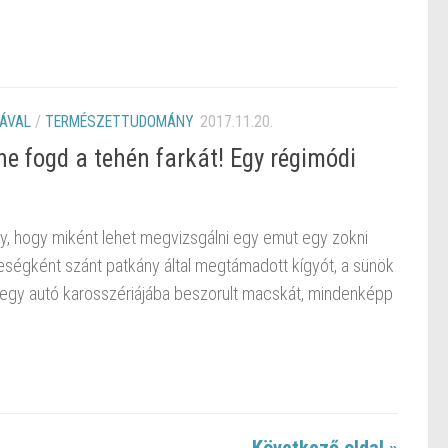
ÁVAL
/
TERMÉSZETTUDOMÁNY
2017.11.20.
​ne fogd a tehén farkát! Egy régimódi
gy, hogy miként lehet megvizsgálni egy emut egy zokni
leségként szánt patkány által megtámadott kígyót, a sünök
 egy autó karosszériájába beszorult macskát, mindenképp
Következő oldal »