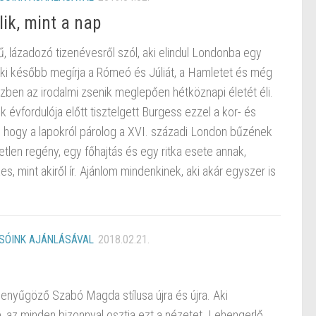
ik, mint a nap
ű, lázadozó tizenévesről szól, aki elindul Londonba egy
ki később megírja a Rómeó és Júliát, a Hamletet és még
ben az irodalmi zsenik meglepően hétköznapi életét éli.
vfordulója előtt tisztelgett Burgess ezzel a kor- és
ült, hogy a lapokról párolog a XVI. századi London bűzének
etlen regény, egy főhajtás és egy ritka esete annak,
es, mint akiről ír. Ajánlom mindenkinek, aki akár egyszer is
SÓINK AJÁNLÁSÁVAL
2018.02.21.
enyűgöző Szabó Magda stílusa újra és újra. Aki
 az minden bizonnyal osztja ezt a nézetet. Lehengerlő