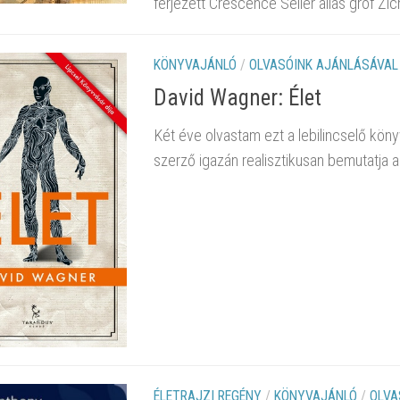
férjezett Crescence Seiler alias gróf Zic
KÖNYVAJÁNLÓ
/
OLVASÓINK AJÁNLÁSÁVAL
David Wagner: Élet
Két éve olvastam ezt a lebilincselő könyv
szerző igazán realisztikusan bemutatja 
ÉLETRAJZI REGÉNY
/
KÖNYVAJÁNLÓ
/
OLVA