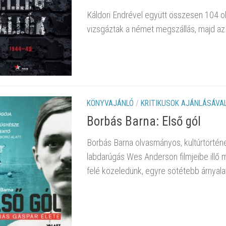
Káldori Endrével együtt összesen 104 ol
vizsgáztak a német megszállás, majd az 
KÖNYVAJÁNLÓ
/
KRITIKUSOK AJÁNLÁSÁVA
Borbás Barna: Első gól
Borbás Barna olvasmányos, kultúrtörté
labdarúgás Wes Anderson filmjeibe illő 
felé közeledünk, egyre sötétebb árnyal