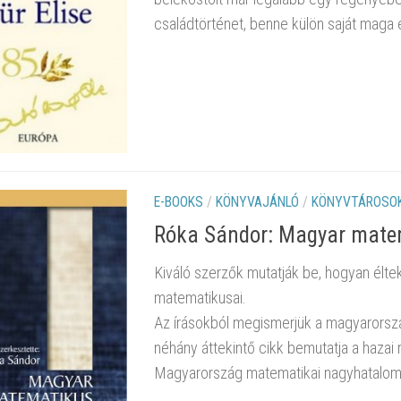
családtörténet, benne külön saját maga é
E-BOOKS
/
KÖNYVAJÁNLÓ
/
KÖNYVTÁROSOK
Róka Sándor: Magyar mate
Kiváló szerzők mutatják be, hogyan élte
matematikusai.
Az írásokból megismerjük a magyarorszá
néhány áttekintő cikk bemutatja a hazai m
Magyarország matematikai nagyhatalom