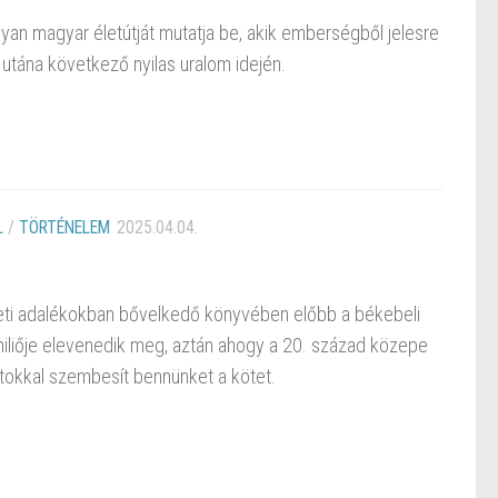
yan magyar életútját mutatja be, akik emberségből jelesre
utána következő nyilas uralom idején.
L
/
TÖRTÉNELEM
2025.04.04.
neti adalékokban bővelkedő könyvében előbb a békebeli
miliője elevenedik meg, aztán ahogy a 20. század közepe
atokkal szembesít bennünket a kötet.