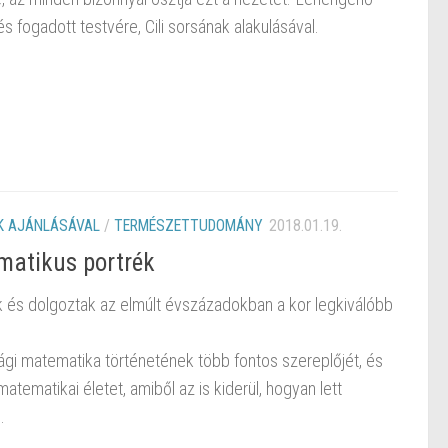
s fogadott testvére, Cili sorsának alakulásával.
 AJÁNLÁSÁVAL
/
TERMÉSZETTUDOMÁNY
2018.01.19.
matikus portrék
k és dolgoztak az elmúlt évszázadokban a kor legkiválóbb
gi matematika történetének több fontos szereplőjét, és
atematikai életet, amiből az is kiderül, hogyan lett
.