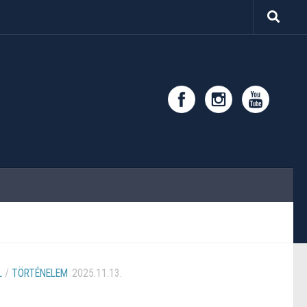
L
/
TÖRTÉNELEM
2025.11.13.