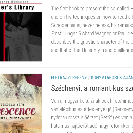
The first book to present the so-called Hi
and on his techniques on how to read a b
Schopenhauer, nevertheless, his remarks
Ernst Jünger, Richard Wagner, or Paul 
describes the gnostic character of the
and that of the Hitler myth and challenges
ÉLETRAJZI REGÉNY
/
KÖNYVTÁROSOK AJÁ
Széchenyi, a romantikus sz
Van a magyar kultúrának sok híres/hírhe
van elégikus és édes enyelgő (Berzsenyi
nyárban rossz előérzet (Petőfi) és van 
hatalmas hajtóerőt adó nagy reformkori