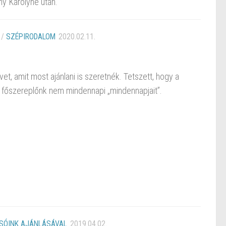
hy Károlyné után.
/
SZÉPIRODALOM
2020.02.11.
et, amit most ajánlani is szeretnék. Tetszett, hogy a
a főszereplőnk nem mindennapi „mindennapjait”.
SÓINK AJÁNLÁSÁVAL
2019.04.02.