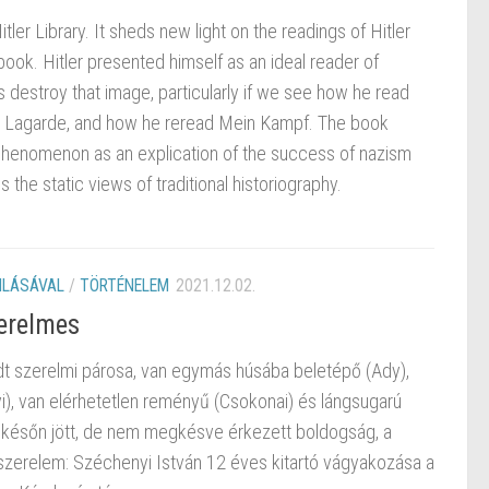
tler Library. It sheds new light on the readings of Hitler
ook. Hitler presented himself as an ideal reader of
 destroy that image, particularly if we see how he read
de Lagarde, and how he reread Mein Kampf. The book
 phenomenon as an explication of the success of nazism
 the static views of traditional historiography.
NLÁSÁVAL
/
TÖRTÉNELEM
2021.12.02.
erelmes
dt szerelmi párosa, van egymás húsába beletépő (Ady),
), van elérhetetlen reményű (Csokonai) és lángsugarú
a későn jött, de nem megkésve érkezett boldogság, a
 szerelem: Széchenyi István 12 éves kitartó vágyakozása a