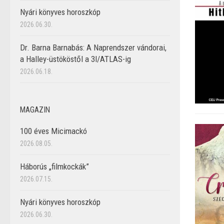
Nyári könyves horoszkóp
2026.06.30.
Dr. Barna Barnabás: A Naprendszer vándorai,
a Halley-üstököstől a 3I/ATLAS-ig
2026.06.18.
MAGAZIN
100 éves Micimackó
2026.08.05.
Háborús „filmkockák”
2026.07.15.
Nyári könyves horoszkóp
2026.06.30.