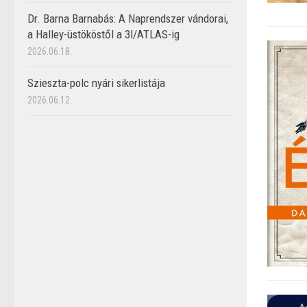
Dr. Barna Barnabás: A Naprendszer vándorai,
a Halley-üstököstől a 3I/ATLAS-ig
2026.06.18.
Szieszta-polc nyári sikerlistája
2026.06.12.