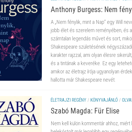
Anthony Burgess: Nem fényl
A „Nem fénylik, mint a Nap” egy Will nev
jobb élet és szerelem reményében, és a
számtalan legendás művet és sort, miköz
Shakespeare születésének négyszázadik é
karakter rajzzal, ami olyan élesre siker
és a tintának a keveréke. Ez egy letehet
amikor az életrajz írója ugyanolyan érdek
hallotta már Shakespeare nevét.
ÉLETRAJZI REGÉNY
/
KÖNYVAJÁNLÓ
/
OLVA
Szabó Magda: Für Elise
Nem kell külön kommentár ahhoz, miért l
belekóstolt már legalább egy regényébe,