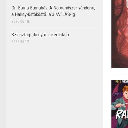
Dr. Barna Barnabás: A Naprendszer vándorai,
a Halley-üstököstől a 3I/ATLAS-ig
2026.06.18.
Szieszta-polc nyári sikerlistája
2026.06.12.