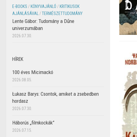
E-BOOKS
/
KÖNYVAJÁNLÓ
/
KRITIKUSOK
AJÁNLÁSÁVAL
/
TERMÉSZETTUDOMÁNY
Lente Gábor: Tudomány a Dűne
univerzumában
2026.07.30.
HÍREK
100 éves Micimackó
2026.08.05.
Łukasz Barys: Csontok, amiket a zsebedben
hordasz
2026.07.30.
Háborús „filmkockák”
2026.07.15.