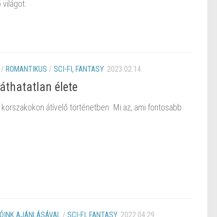
 világot.
/
ROMANTIKUS
/
SCI-FI, FANTASY
2023.02.14.
áthatatlan élete
korszakokon átívelő történetben. Mi az, ami fontosabb
ÓINK AJÁNLÁSÁVAL
/
SCI-FI, FANTASY
2022.04.29.