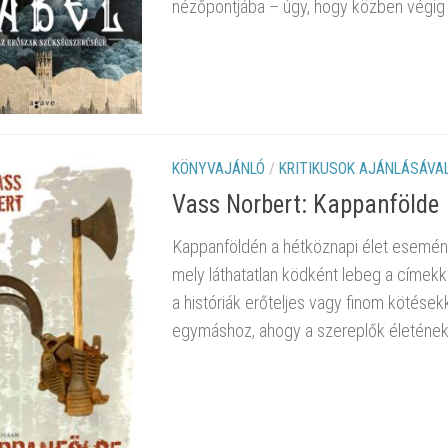
nézőpontjába – úgy, hogy közben végig 
KÖNYVAJÁNLÓ
/
KRITIKUSOK AJÁNLÁSÁVA
Vass Norbert: Kappanfölde
Kappanföldén a hétköznapi élet eseménye
mely láthatatlan ködként lebeg a címekke
a históriák erőteljes vagy finom kötések
egymáshoz, ahogy a szereplők életének m