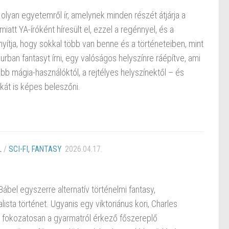
lyan egyetemről ír, amelynek minden részét átjárja a
iatt YA-íróként híresült el, ezzel a regénnyel, és a
onyítja, hogy sokkal több van benne és a történeteiben, mint
ban fantasyt írni, egy valóságos helyszínre ráépítve, ami
b mágia-használóktól, a rejtélyes helyszínektől – és
kát is képes beleszőni.
L
/
SCI-FI, FANTASY
2026.04.17.
 Bábel egyszerre alternatív történelmi fantasy,
lista történet. Ugyanis egy viktoriánus kori, Charles
át fokozatosan a gyarmatról érkező főszereplő