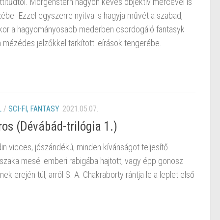
attitűdtől. Morgenstern nagyon kevés objektív mércével is
ébe. Ezzel egyszerre nyitva is hagyja művét a szabad,
akkor a hagyományosabb mederben csordogáló fantasyk
n mézédes jelzőkkel tarkított leírások tengerébe.
L
/
SCI-FI, FANTASY
2021.05.07.
os (Dévábád-trilógia 1.)
din vicces, jószándékú, minden kívánságot teljesítő
jszaka meséi emberi rabigába hajtott, vagy épp gonosz
k erején túl, arról S. A. Chakraborty rántja le a leplet első