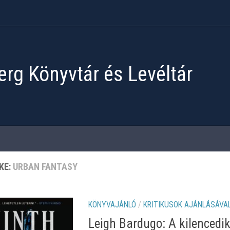
rg Könyvtár és Levéltár
KE:
URBAN FANTASY
KÖNYVAJÁNLÓ
/
KRITIKUSOK AJÁNLÁSÁVA
Leigh Bardugo: A kilencedi