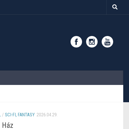
L
/
SCI-FI, FANTASY
2026.04.29.
k Ház