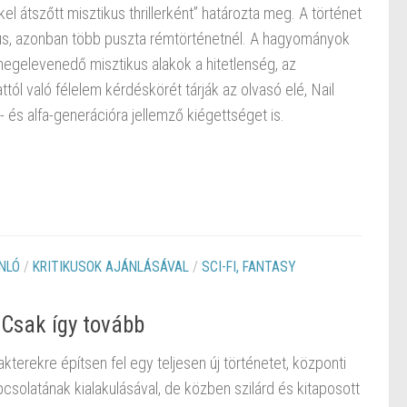
l átszőtt misztikus thrillerként” határozta meg. A történet
kus, azonban több puszta rémtörténetnél. A hagyományok
egelevenedő misztikus alakok a hitetlenség, az
ól való félelem kérdéskörét tárják az olvasó elé, Nail
- és alfa-generációra jellemző kiégettséget is.
NLÓ
/
KRITIKUSOK AJÁNLÁSÁVAL
/
SCI-FI, FANTASY
 Csak így tovább
kterekre építsen fel egy teljesen új történetet, központi
olatának kialakulásával, de közben szilárd és kitaposott