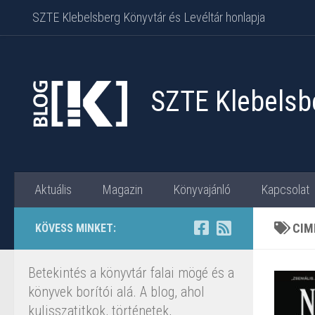
SZTE Klebelsberg Könyvtár és Levéltár honlapja
Skip to content
SZTE Klebelsbe
Aktuális
Magazin
Könyvajánló
Kapcsolat
CIM
KÖVESS MINKET:
Betekintés a könyvtár falai mögé és a
könyvek borítói alá. A blog, ahol
kulisszatitkok, történetek,