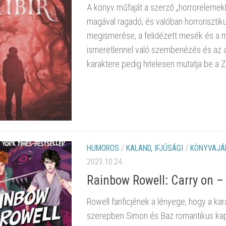
A könyv műfaját a szerző „horrorelemekke
magával ragadó, és valóban horroriszti
megismerése, a felidézett mesék és a m
ismeretlennel való szembenézés és az att
karaktere pedig hitelesen mutatja be a Z
HUMOROS
/
KALAND, IFJÚSÁGI
/
KÖNYVAJÁ
2023.10.24.
Rainbow Rowell: Carry on –
Rowell fanficjének a lényege, hogy a kara
szerepben Simon és Baz romantikus kapcs