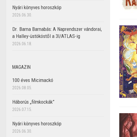
Nyári könyves horoszkóp
2026.06.30.
Dr. Barna Barnabás: A Naprendszer vándorai,
a Halley-üstököstől a 3I/ATLAS-ig
2026.06.18.
MAGAZIN
100 éves Micimackó
2026.08.05.
Háborús „filmkockák”
2026.07.15.
Nyári könyves horoszkóp
2026.06.30.