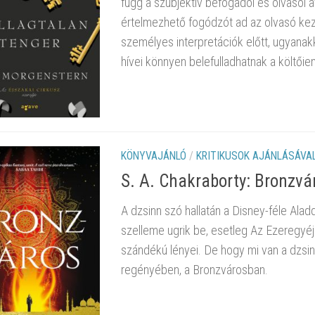
függ a szubjektív befogadói és olvasói 
értelmezhető fogódzót ad az olvasó kez
személyes interpretációk előtt, ugyan
hívei könnyen belefulladhatnak a költőie
KÖNYVAJÁNLÓ
/
KRITIKUSOK AJÁNLÁSÁVA
S. A. Chakraborty: Bronzvár
A dzsinn szó hallatán a Disney-féle Alad
szelleme ugrik be, esetleg Az Ezeregyé
szándékú lényei. De hogy mi van a dzsinne
regényében, a Bronzvárosban.