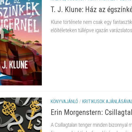
T. J. Klune: Ház az égszínk
Klune története nem csak egy fantaszti
előítéleteken túllépve igazán varázslato
KÖNYVAJÁNLÓ
/
KRITIKUSOK AJÁNLÁSÁVA
Erin Morgenstern: Csillagta
A Csillagtalan tenger minden bizonnyal