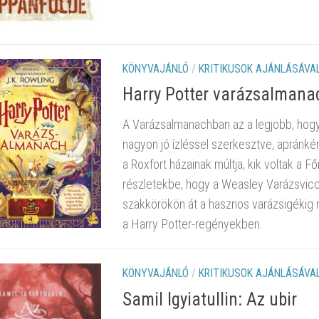
KÖNYVAJÁNLÓ
/
KRITIKUSOK AJÁNLÁSÁVA
Harry Potter varázsalmana
A Varázsalmanachban az a legjobb, hogy
nagyon jó ízléssel szerkesztve, apránkén
a Roxfort házainak múltja, kik voltak a F
részletekbe, hogy a Weasley Varázsvicc V
szakkörökön át a hasznos varázsigékig 
a Harry Potter-regényekben.
KÖNYVAJÁNLÓ
/
KRITIKUSOK AJÁNLÁSÁVA
Samil Igyiatullin: Az ubir