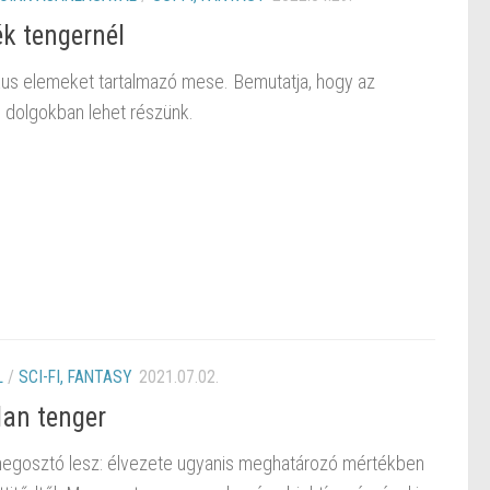
ék tengernél
kus elemeket tartalmazó mese. Bemutatja, hogy az
s dolgokban lehet részünk.
L
/
SCI-FI, FANTASY
2021.07.02.
lan tenger
 megosztó lesz: élvezete ugyanis meghatározó mértékben