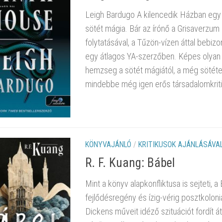
Leigh Bardugo A kilencedik Házban egy o
sötét mágia. Bár az írónő a Grisaverzum m
folytatásával, a Tűzön-vízen áttal bebiz
egy átlagos YA-szerzőben. Képes olyan ur
hemzseg a sötét mágiától, a még sötéteb
mindebbe még igen erős társadalomkriti
KÖNYVAJÁNLÓ
/
KRITIKUSOK AJÁNLÁSÁVA
R. F. Kuang: Bábel
Mint a könyv alapkonfliktusa is sejteti, a
fejlődésregény és ízig-vérig posztkolonia
Dickens műveit idéző szituációt fordít 