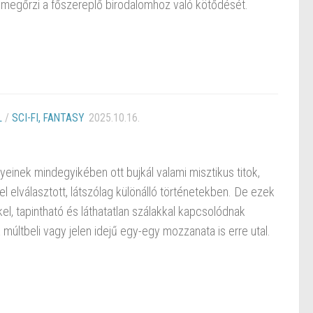
megőrzi a főszereplő birodalomhoz való kötődését.
L
/
SCI-FI, FANTASY
2025.10.16.
inek mindegyikében ott bujkál valami misztikus titok,
l elválasztott, látszólag különálló történetekben. De ezek
kel, tapintható és láthatatlan szálakkal kapcsolódnak
últbeli vagy jelen idejű egy-egy mozzanata is erre utal.