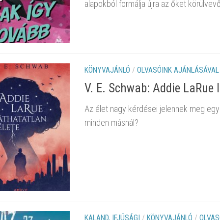
alapokból formálja újra az őket körülvevő
KÖNYVAJÁNLÓ
/
OLVASÓINK AJÁNLÁSÁVAL
V. E. Schwab: Addie LaRue l
Az élet nagy kérdései jelennek meg egy 
minden másnál?
KALAND, IFJÚSÁGI
/
KÖNYVAJÁNLÓ
/
OLVAS