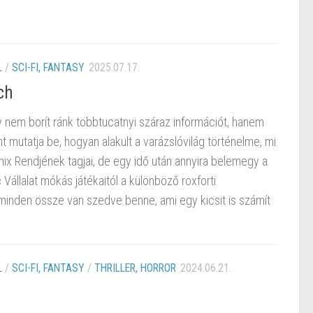
L
/
SCI-FI, FANTASY
2025.07.17.
ch
 nem borít ránk többtucatnyi száraz információt, hanem
t mutatja be, hogyan alakult a varázslóvilág történelme, mi
őnix Rendjének tagjai, de egy idő után annyira belemegy a
állalat mókás játékaitól a különböző roxforti
minden össze van szedve benne, ami egy kicsit is számít
L
/
SCI-FI, FANTASY
/
THRILLER, HORROR
2024.06.21.