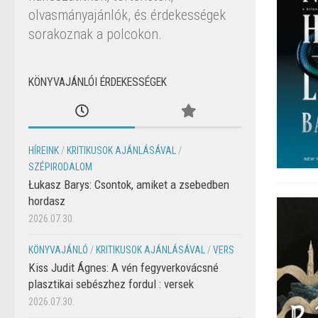
olvasmányajánlók, és érdekességek
sorakoznak a polcokon.
KÖNYVAJÁNLÓI ÉRDEKESSÉGEK
HÍREINK
/
KRITIKUSOK AJÁNLÁSÁVAL
/
SZÉPIRODALOM
Łukasz Barys: Csontok, amiket a zsebedben
hordasz
2026.07.30.
KÖNYVAJÁNLÓ
/
KRITIKUSOK AJÁNLÁSÁVAL
/
VERS
Kiss Judit Ágnes: A vén fegyverkovácsné
plasztikai sebészhez fordul : versek
2026.07.30.