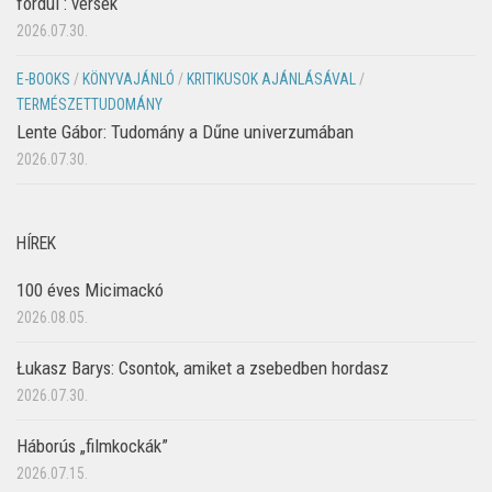
fordul : versek
2026.07.30.
E-BOOKS
/
KÖNYVAJÁNLÓ
/
KRITIKUSOK AJÁNLÁSÁVAL
/
TERMÉSZETTUDOMÁNY
Lente Gábor: Tudomány a Dűne univerzumában
2026.07.30.
HÍREK
100 éves Micimackó
2026.08.05.
Łukasz Barys: Csontok, amiket a zsebedben hordasz
2026.07.30.
Háborús „filmkockák”
2026.07.15.