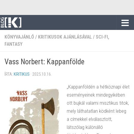
Skip to content
KÖNYVAJÁNLÓ
/
KRITIKUSOK AJÁNLÁSÁVAL
/
SCI-FI,
FANTASY
Vass Norbert: Kappanfölde
ÍRTA:
KRITIKUS
·
2025.10.16.
„Kappanföldén a hétköznapi élet
eseményeinek mindegyikében
ott bujkál valami misztikus titok,
mely láthatatlan ködként lebeg
a címekkel elválasztott,
látszólag különálló