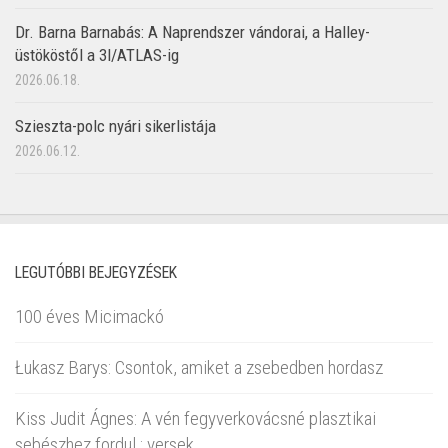
Dr. Barna Barnabás: A Naprendszer vándorai, a Halley-
üstököstől a 3I/ATLAS-ig
2026.06.18.
Szieszta-polc nyári sikerlistája
2026.06.12.
LEGUTÓBBI BEJEGYZÉSEK
100 éves Micimackó
Łukasz Barys: Csontok, amiket a zsebedben hordasz
Kiss Judit Ágnes: A vén fegyverkovácsné plasztikai
sebészhez fordul : versek