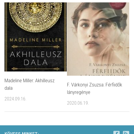
Madeline Miller: Akhilleusz ​
F. Várkonyi Zsuzsa: Férfiidők
dala
lányregénye
2024.09.16.
2020.06.19.