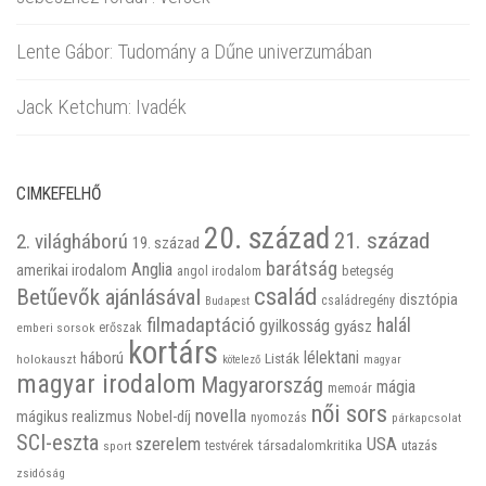
Lente Gábor: Tudomány a Dűne univerzumában
Jack Ketchum: Ivadék
CIMKEFELHŐ
20. század
21. század
2. világháború
19. század
barátság
Anglia
amerikai irodalom
betegség
angol irodalom
család
Betűevők ajánlásával
disztópia
családregény
Budapest
filmadaptáció
halál
gyilkosság
gyász
emberi sorsok
erőszak
kortárs
háború
lélektani
Listák
holokauszt
kötelező
magyar
magyar irodalom
Magyarország
mágia
memoár
női sors
novella
mágikus realizmus
Nobel-díj
nyomozás
párkapcsolat
SCI-eszta
szerelem
USA
társadalomkritika
utazás
sport
testvérek
zsidóság