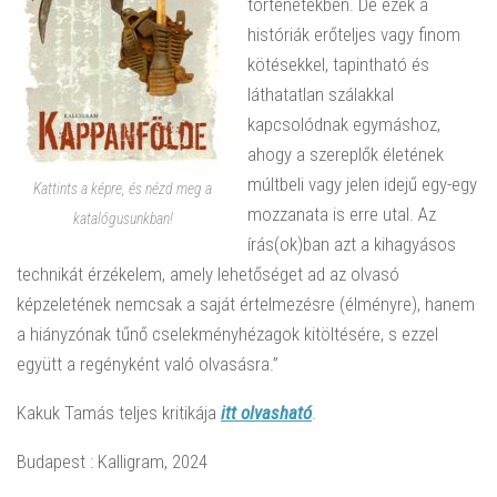
történetekben. De ezek a
históriák erőteljes vagy finom
kötésekkel, tapintható és
láthatatlan szálakkal
kapcsolódnak egymáshoz,
ahogy a szereplők életének
múltbeli vagy jelen idejű egy-egy
Kattints a képre, és nézd meg a
mozzanata is erre utal. Az
katalógusunkban!
írás(ok)ban azt a kihagyásos
technikát érzékelem, amely lehetőséget ad az olvasó
képzeletének nemcsak a saját értelmezésre (élményre), hanem
a hiányzónak tűnő cselekményhézagok kitöltésére, s ezzel
együtt a regényként való olvasásra.”
Kakuk Tamás teljes kritikája
itt olvasható
.
Budapest : Kalligram, 2024