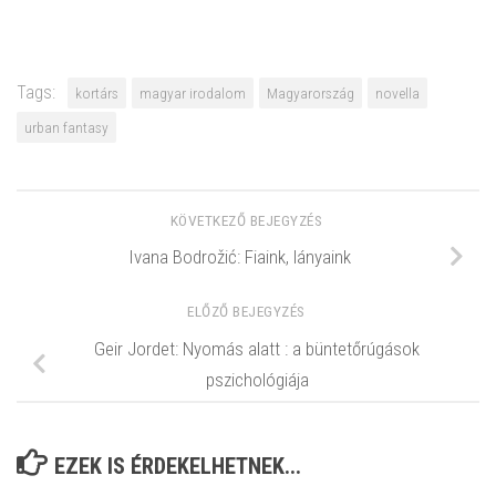
Tags:
kortárs
magyar irodalom
Magyarország
novella
urban fantasy
KÖVETKEZŐ BEJEGYZÉS
Ivana Bodrožić: Fiaink, lányaink
ELŐZŐ BEJEGYZÉS
Geir Jordet: Nyomás alatt : a büntetőrúgások
pszichológiája
EZEK IS ÉRDEKELHETNEK...