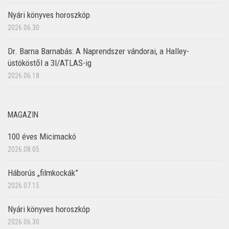
Nyári könyves horoszkóp
2026.06.30.
Dr. Barna Barnabás: A Naprendszer vándorai, a Halley-
üstököstől a 3I/ATLAS-ig
2026.06.18.
MAGAZIN
100 éves Micimackó
2026.08.05.
Háborús „filmkockák”
2026.07.15.
Nyári könyves horoszkóp
2026.06.30.