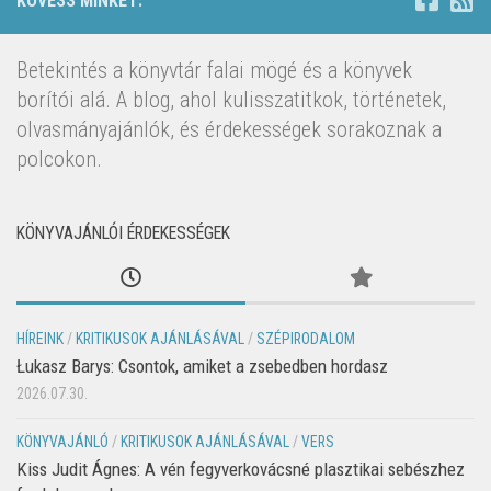
KÖVESS MINKET:
Betekintés a könyvtár falai mögé és a könyvek
borítói alá. A blog, ahol kulisszatitkok, történetek,
olvasmányajánlók, és érdekességek sorakoznak a
polcokon.
KÖNYVAJÁNLÓI ÉRDEKESSÉGEK
HÍREINK
/
KRITIKUSOK AJÁNLÁSÁVAL
/
SZÉPIRODALOM
Łukasz Barys: Csontok, amiket a zsebedben hordasz
2026.07.30.
KÖNYVAJÁNLÓ
/
KRITIKUSOK AJÁNLÁSÁVAL
/
VERS
Kiss Judit Ágnes: A vén fegyverkovácsné plasztikai sebészhez