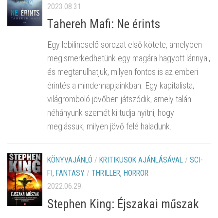
2023.08.31.
Tahereh Mafi: Ne érints
Egy lebilincselő sorozat első kötete, amelyben
megismerkedhetünk egy magára hagyott lánnyal,
és megtanulhatjuk, milyen fontos is az emberi
érintés a mindennapjainkban. Egy kapitalista,
világromboló jövőben játszódik, amely talán
néhányunk szemét ki tudja nyitni, hogy
meglássuk, milyen jövő felé haladunk.
KÖNYVAJÁNLÓ
/
KRITIKUSOK AJÁNLÁSÁVAL
/
SCI-
FI, FANTASY
/
THRILLER, HORROR
2022.06.29.
Stephen King: Éjszakai műszak