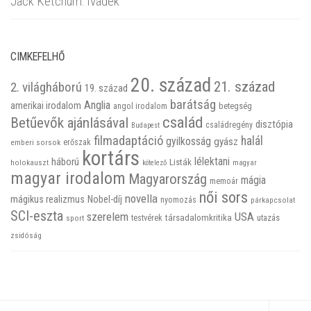
Jack Ketchum: Ivadék
CIMKEFELHŐ
20. század
21. század
2. világháború
19. század
barátság
Anglia
amerikai irodalom
betegség
angol irodalom
család
Betűevők ajánlásával
disztópia
családregény
Budapest
filmadaptáció
halál
gyilkosság
gyász
emberi sorsok
erőszak
kortárs
háború
lélektani
Listák
holokauszt
kötelező
magyar
magyar irodalom
Magyarország
mágia
memoár
női sors
novella
mágikus realizmus
Nobel-díj
nyomozás
párkapcsolat
SCI-eszta
szerelem
USA
társadalomkritika
utazás
sport
testvérek
zsidóság