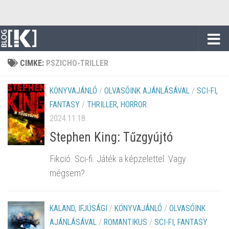
Skip to content
CIMKE:
PSZICHO-TRILLER
KÖNYVAJÁNLÓ
/
OLVASÓINK AJÁNLÁSÁVAL
/
SCI-FI,
FANTASY
/
THRILLER, HORROR
2024.11.18.
Stephen King: Tűzgyújtó
Fikció. Sci-fi. Játék a képzelettel. Vagy
mégsem?
KALAND, IFJÚSÁGI
/
KÖNYVAJÁNLÓ
/
OLVASÓINK
AJÁNLÁSÁVAL
/
ROMANTIKUS
/
SCI-FI, FANTASY