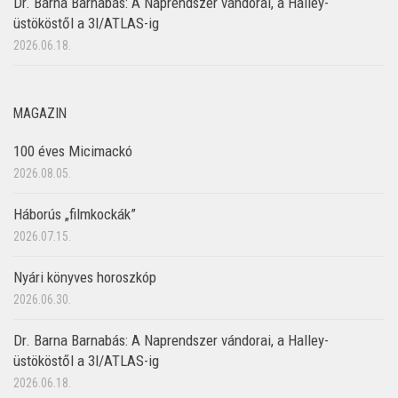
Dr. Barna Barnabás: A Naprendszer vándorai, a Halley-
üstököstől a 3I/ATLAS-ig
2026.06.18.
MAGAZIN
100 éves Micimackó
2026.08.05.
Háborús „filmkockák”
2026.07.15.
Nyári könyves horoszkóp
2026.06.30.
Dr. Barna Barnabás: A Naprendszer vándorai, a Halley-
üstököstől a 3I/ATLAS-ig
2026.06.18.