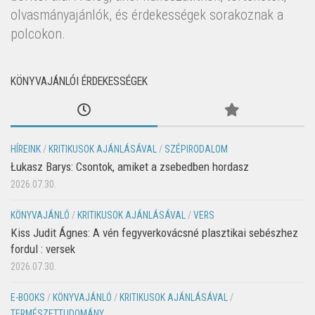
olvasmányajánlók, és érdekességek sorakoznak a
polcokon.
KÖNYVAJÁNLÓI ÉRDEKESSÉGEK
HÍREINK
/
KRITIKUSOK AJÁNLÁSÁVAL
/
SZÉPIRODALOM
Łukasz Barys: Csontok, amiket a zsebedben hordasz
2026.07.30.
KÖNYVAJÁNLÓ
/
KRITIKUSOK AJÁNLÁSÁVAL
/
VERS
Kiss Judit Ágnes: A vén fegyverkovácsné plasztikai sebészhez
fordul : versek
2026.07.30.
E-BOOKS
/
KÖNYVAJÁNLÓ
/
KRITIKUSOK AJÁNLÁSÁVAL
/
TERMÉSZETTUDOMÁNY