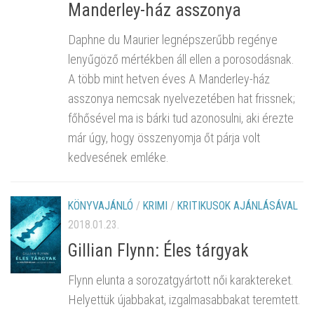
Manderley-ház asszonya
Daphne du Maurier legnépszerűbb regénye
lenyűgöző mértékben áll ellen a porosodásnak.
A több mint hetven éves A Manderley-ház
asszonya nemcsak nyelvezetében hat frissnek;
főhősével ma is bárki tud azonosulni, aki érezte
már úgy, hogy összenyomja őt párja volt
kedvesének emléke.
KÖNYVAJÁNLÓ
/
KRIMI
/
KRITIKUSOK AJÁNLÁSÁVAL
2018.01.23.
Gillian Flynn: Éles tárgyak
Flynn elunta a sorozatgyártott női karaktereket.
Helyettük újabbakat, izgalmasabbakat teremtett.