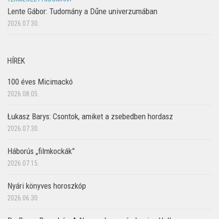
Lente Gábor: Tudomány a Dűne univerzumában
2026.07.30.
HÍREK
100 éves Micimackó
2026.08.05.
Łukasz Barys: Csontok, amiket a zsebedben hordasz
2026.07.30.
Háborús „filmkockák”
2026.07.15.
Nyári könyves horoszkóp
2026.06.30.