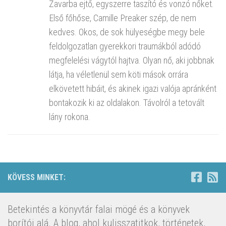
Zavarba ejtő, egyszerre taszító és vonzó nőket.
Első főhőse, Camille Preaker szép, de nem
kedves. Okos, de sok hülyeségbe megy bele
feldolgozatlan gyerekkori traumákból adódó
megfelelési vágytól hajtva. Olyan nő, aki jobbnak
látja, ha véletlenül sem köti mások orrára
elkövetett hibáit, és akinek igazi valója apránként
bontakozik ki az oldalakon. Távolról a tetovált
lány rokona.
KÖVESS MINKET:
Betekintés a könyvtár falai mögé és a könyvek
borítói alá. A blog, ahol kulisszatitkok, történetek,