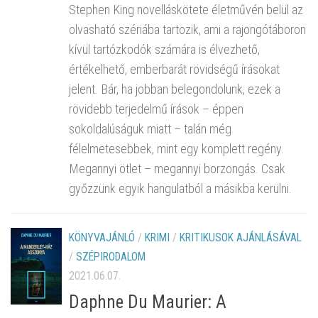
Stephen King novelláskötete életművén belül az
olvasható szériába tartozik, ami a rajongótáboron
kívül tartózkodók számára is élvezhető,
értékelhető, emberbarát rövidségű írásokat
jelent. Bár, ha jobban belegondolunk, ezek a
rövidebb terjedelmű írások – éppen
sokoldalúságuk miatt – talán még
félelmetesebbek, mint egy komplett regény.
Megannyi ötlet – megannyi borzongás. Csak
győzzünk egyik hangulatból a másikba kerülni.
KÖNYVAJÁNLÓ
/
KRIMI
/
KRITIKUSOK AJÁNLÁSÁVAL
/
SZÉPIRODALOM
2021.06.07.
Daphne Du Maurier: A