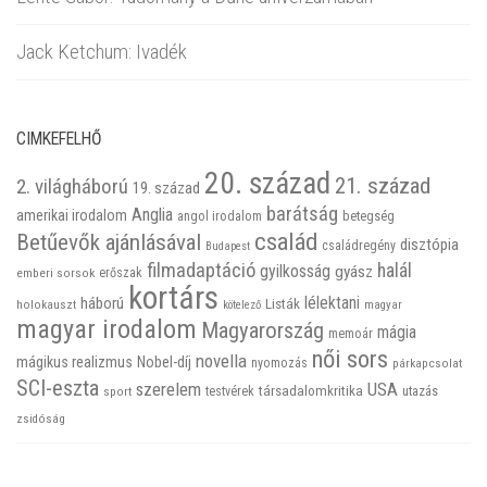
Jack Ketchum: Ivadék
CIMKEFELHŐ
20. század
21. század
2. világháború
19. század
barátság
Anglia
amerikai irodalom
betegség
angol irodalom
család
Betűevők ajánlásával
disztópia
családregény
Budapest
filmadaptáció
halál
gyilkosság
gyász
emberi sorsok
erőszak
kortárs
háború
lélektani
Listák
holokauszt
kötelező
magyar
magyar irodalom
Magyarország
mágia
memoár
női sors
novella
mágikus realizmus
Nobel-díj
nyomozás
párkapcsolat
SCI-eszta
szerelem
USA
társadalomkritika
utazás
sport
testvérek
zsidóság