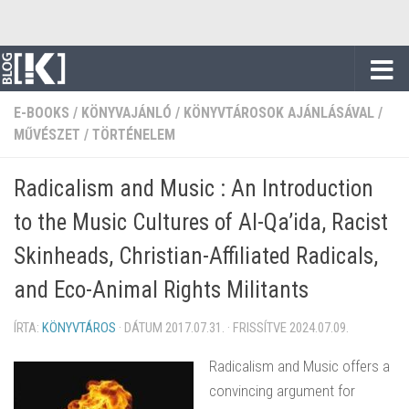
Skip to content
E-BOOKS
/
KÖNYVAJÁNLÓ
/
KÖNYVTÁROSOK AJÁNLÁSÁVAL
/
MŰVÉSZET
/
TÖRTÉNELEM
Radicalism and Music : An Introduction
to the Music Cultures of Al-Qa’ida, Racist
Skinheads, Christian-Affiliated Radicals,
and Eco-Animal Rights Militants
ÍRTA:
KÖNYVTÁROS
· DÁTUM
2017.07.31.
· FRISSÍTVE
2024.07.09.
Radicalism and Music offers a
convincing argument for