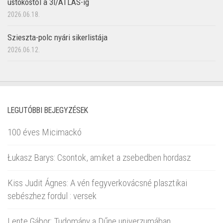
üstököstől a 3I/ATLAS-ig
2026.06.18.
Szieszta-polc nyári sikerlistája
2026.06.12.
LEGUTÓBBI BEJEGYZÉSEK
100 éves Micimackó
Łukasz Barys: Csontok, amiket a zsebedben hordasz
Kiss Judit Ágnes: A vén fegyverkovácsné plasztikai
sebészhez fordul : versek
Lente Gábor: Tudomány a Dűne univerzumában