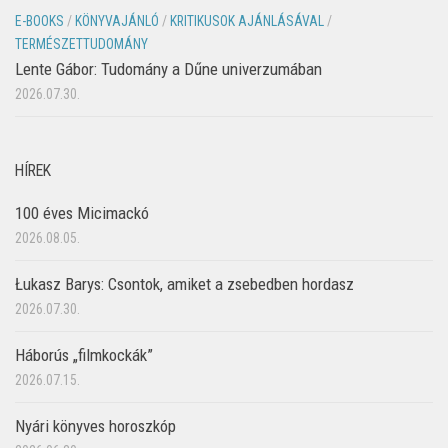
E-BOOKS
/
KÖNYVAJÁNLÓ
/
KRITIKUSOK AJÁNLÁSÁVAL
/
TERMÉSZETTUDOMÁNY
Lente Gábor: Tudomány a Dűne univerzumában
2026.07.30.
HÍREK
100 éves Micimackó
2026.08.05.
Łukasz Barys: Csontok, amiket a zsebedben hordasz
2026.07.30.
Háborús „filmkockák”
2026.07.15.
Nyári könyves horoszkóp