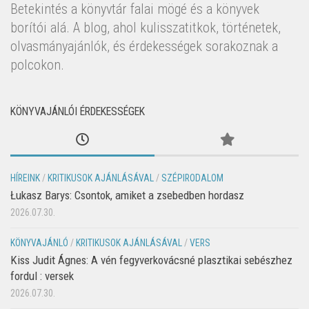
Betekintés a könyvtár falai mögé és a könyvek
borítói alá. A blog, ahol kulisszatitkok, történetek,
olvasmányajánlók, és érdekességek sorakoznak a
polcokon.
KÖNYVAJÁNLÓI ÉRDEKESSÉGEK
HÍREINK
/
KRITIKUSOK AJÁNLÁSÁVAL
/
SZÉPIRODALOM
Łukasz Barys: Csontok, amiket a zsebedben hordasz
2026.07.30.
KÖNYVAJÁNLÓ
/
KRITIKUSOK AJÁNLÁSÁVAL
/
VERS
Kiss Judit Ágnes: A vén fegyverkovácsné plasztikai sebészhez
fordul : versek
2026.07.30.