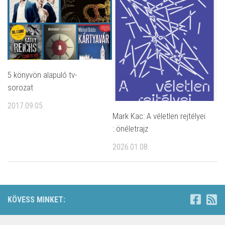
5 könyvön alapuló tv-
sorozat
2017.09.05.
Mark Kac: A véletlen rejtélyei
: önéletrajz
2026.01.08.
KÖVESS MINKET: