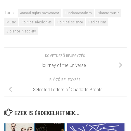
Tags:
Animal rights movement
Fundamentalism
Islamic music
Music
Political ideologies
Political science
Radicalism
Violence in society
KÖVETKEZŐ BEJEGYZÉS
Journey of the Universe
ELŐZŐ BEJEGYZÉS
Selected Letters of Charlotte Brontë
EZEK IS ÉRDEKELHETNEK...