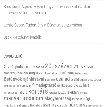
Kiss Judit Ágnes: A vén fegyverkovácsné plasztikai
sebészhez fordul : versek
Lente Gábor: Tudomány a Dűne univerzumában
Jack Ketchum: Ivadék
CIMKEFELHŐ
20. század
21. század
2. világháború
19. század
barátság
Anglia
amerikai irodalom
betegség
angol irodalom
család
Betűevők ajánlásával
disztópia
családregény
Budapest
filmadaptáció
halál
gyilkosság
gyász
emberi sorsok
erőszak
kortárs
háború
lélektani
Listák
holokauszt
kötelező
magyar
magyar irodalom
Magyarország
mágia
memoár
női sors
novella
mágikus realizmus
Nobel-díj
nyomozás
párkapcsolat