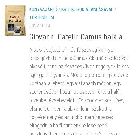
KÖNYVAJÁNLÓ
/
KRITIKUSOK AJÁNLÁSÁVAL
/
TÖRTÉNELEM
2022.10.14.
Giovanni Catelli: Camus halála
A sokat sejtető cím és fülszöveg könnyen
felcsigázhatja mind a Camus-életmű elkötelezett
olvasóit, mind az összeesküvés-regények lelkes
rajongóit. Ugyanis a Nobel-díjas írót alig 46 éves
korában, a lehető legváratlanabb módon, egy
szerencsétlen közúti balesetben érte a halál,
ötvenkét évvel ezelőtt. És ahogy ez sok híres,
elismert ember halálakor lenni szokott, a
közvélemény és az utókor nem képesek
elfogadni a halál mindenkire leselkedő
banalitását, éppen ezért különböző, – olykor