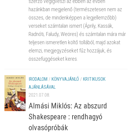
szerző végigveszi az ebben az évben
hazánkban megjelenő (természetesen nem az
összes, de mindenképpen a legjellemzőbb)
verseket számtalan ismert (Áprily, Kassák,
Radnóti, Faludy, Weöres) és számtalan mára már
teljesen ismeretlen költő tollából, majd azokat
elemzi, megjegyzéseket fűz hozzájuk, és
összefüggéseket keres.
IRODALOM
/
KÖNYVAJÁNLÓ
/
KRITIKUSOK
AJÁNLÁSÁVAL
2021.07.08.
Almási Miklós: Az abszurd
Shakespeare : rendhagyó
olvasópróbák