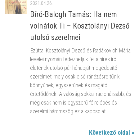
2021.04.26.
Bíró-Balogh Tamás: Ha nem
volnátok Ti – Kosztolányi Dezső
utolsó szerelmei
Ezúttal Kosztolányi Dezső és Radákovich Mária
levelei nyomán fedezhetjük fel a híres író
életének utolsó pár hónapját megédesítő
szerelmet, mely csak első ránézésre tűnik
könnyűnek, egyszerűnek és magától
értetődőnek. A valóság sokkal racionálisabb, és
még csak nem is egyszerű félrelépés és
szerelmi háromszög ez a kapcsolat.
Következő oldal »