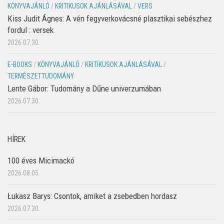
KÖNYVAJÁNLÓ
/
KRITIKUSOK AJÁNLÁSÁVAL
/
VERS
Kiss Judit Ágnes: A vén fegyverkovácsné plasztikai sebészhez
fordul : versek
2026.07.30.
E-BOOKS
/
KÖNYVAJÁNLÓ
/
KRITIKUSOK AJÁNLÁSÁVAL
/
TERMÉSZETTUDOMÁNY
Lente Gábor: Tudomány a Dűne univerzumában
2026.07.30.
HÍREK
100 éves Micimackó
2026.08.05.
Łukasz Barys: Csontok, amiket a zsebedben hordasz
2026.07.30.