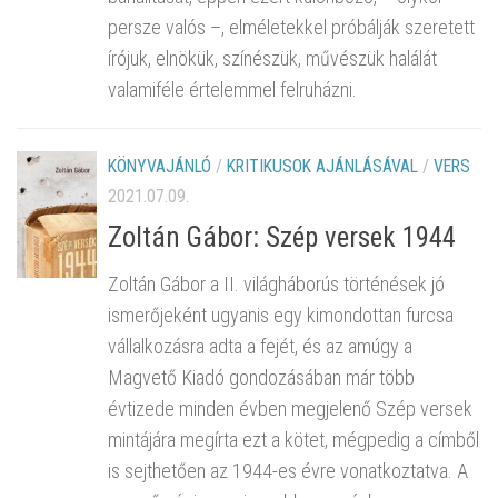
persze valós –, elméletekkel próbálják szeretett
írójuk, elnökük, színészük, művészük halálát
valamiféle értelemmel felruházni.
KÖNYVAJÁNLÓ
/
KRITIKUSOK AJÁNLÁSÁVAL
/
VERS
2021.07.09.
Zoltán Gábor: Szép versek 1944
Zoltán Gábor a II. világháborús történések jó
ismerőjeként ugyanis egy kimondottan furcsa
vállalkozásra adta a fejét, és az amúgy a
Magvető Kiadó gondozásában már több
évtizede minden évben megjelenő Szép versek
mintájára megírta ezt a kötet, mégpedig a címből
is sejthetően az 1944-es évre vonatkoztatva. A