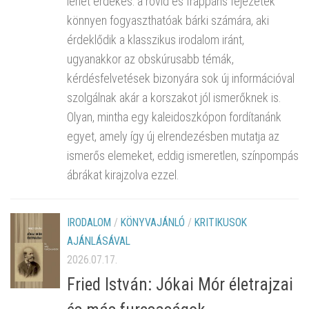
lehet érdekes: a rövid és frappáns fejezetek
könnyen fogyaszthatóak bárki számára, aki
érdeklődik a klasszikus irodalom iránt,
ugyanakkor az obskúrusabb témák,
kérdésfelvetések bizonyára sok új információval
szolgálnak akár a korszakot jól ismerőknek is.
Olyan, mintha egy kaleidoszkópon fordítanánk
egyet, amely így új elrendezésben mutatja az
ismerős elemeket, eddig ismeretlen, színpompás
ábrákat kirajzolva ezzel.
IRODALOM
/
KÖNYVAJÁNLÓ
/
KRITIKUSOK
AJÁNLÁSÁVAL
2026.07.17.
Fried István: Jókai Mór életrajzai