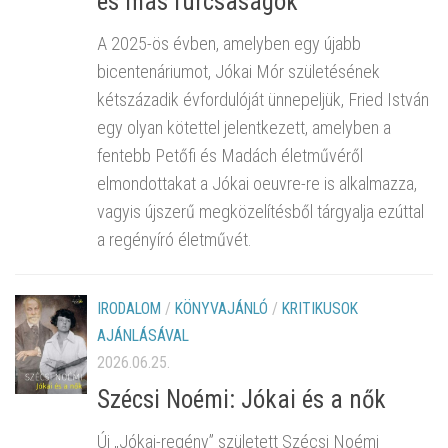
és más furcsaságok
A 2025-ös évben, amelyben egy újabb
bicentenáriumot, Jókai Mór születésének
kétszázadik évfordulóját ünnepeljük, Fried István
egy olyan kötettel jelentkezett, amelyben a
fentebb Petőfi és Madách életművéről
elmondottakat a Jókai oeuvre-re is alkalmazza,
vagyis újszerű megközelítésből tárgyalja ezúttal
a regényíró életművét.
IRODALOM
/
KÖNYVAJÁNLÓ
/
KRITIKUSOK
AJÁNLÁSÁVAL
2026.06.25.
Szécsi Noémi: Jókai és a nők
Új „Jókai-regény” született Szécsi Noémi