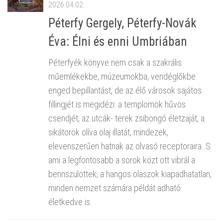
2026.04.02.
Péterfy Gergely, Péterfy-Novák
Éva: Élni és enni Umbriában
Péterfyék könyve nem csak a szakrális
műemlékekbe, múzeumokba, vendéglőkbe
enged bepillantást, de az élő városok sajátos
fillingjét is megidézi: a templomok hűvös
csendjét, az utcák- terek zsibongó életzaját, a
sikátorok olíva olaj illatát, mindezek,
elevenszerűen hatnak az olvasó receptoraira. S
ami a legfontosabb a sorok közt ott vibrál a
bennszülöttek, a hangos olaszok kiapadhatatlan,
minden nemzet számára példát adható
életkedve is.