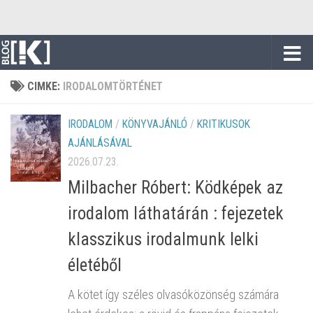
Skip to content
CIMKE:
IRODALOMTÖRTÉNET
IRODALOM
/
KÖNYVAJÁNLÓ
/
KRITIKUSOK
AJÁNLÁSÁVAL
2026.07.23.
Milbacher Róbert: Ködképek az
irodalom láthatárán : fejezetek
klasszikus irodalmunk lelki
életéből
A kötet így széles olvasóközönség számára