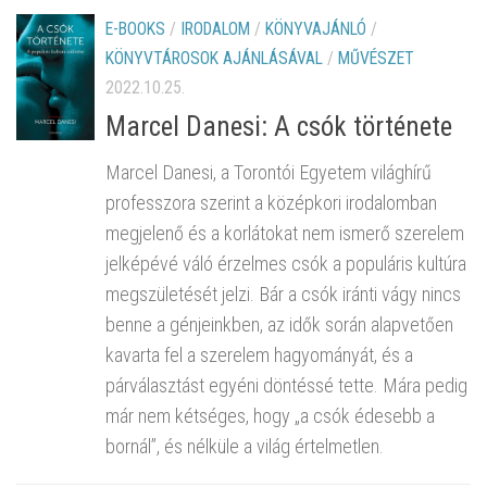
E-BOOKS
/
IRODALOM
/
KÖNYVAJÁNLÓ
/
KÖNYVTÁROSOK AJÁNLÁSÁVAL
/
MŰVÉSZET
2022.10.25.
Marcel Danesi: A csók története
Marcel Danesi, a Torontói Egyetem világhírű
professzora szerint a középkori irodalomban
megjelenő és a korlátokat nem ismerő szerelem
jelképévé váló érzelmes csók a populáris kultúra
megszületését jelzi. Bár a csók iránti vágy nincs
benne a génjeinkben, az idők során alapvetően
kavarta fel a szerelem hagyományát, és a
párválasztást egyéni döntéssé tette. Mára pedig
már nem kétséges, hogy „a csók édesebb a
bornál”, és nélküle a világ értelmetlen.