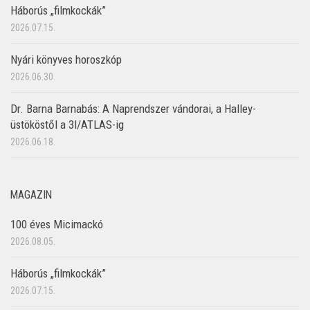
Háborús „filmkockák”
2026.07.15.
Nyári könyves horoszkóp
2026.06.30.
Dr. Barna Barnabás: A Naprendszer vándorai, a Halley-
üstököstől a 3I/ATLAS-ig
2026.06.18.
MAGAZIN
100 éves Micimackó
2026.08.05.
Háborús „filmkockák”
2026.07.15.