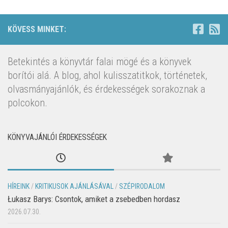
KÖVESS MINKET:
Betekintés a könyvtár falai mögé és a könyvek
borítói alá. A blog, ahol kulisszatitkok, történetek,
olvasmányajánlók, és érdekességek sorakoznak a
polcokon.
KÖNYVAJÁNLÓI ÉRDEKESSÉGEK
HÍREINK
/
KRITIKUSOK AJÁNLÁSÁVAL
/
SZÉPIRODALOM
Łukasz Barys: Csontok, amiket a zsebedben hordasz
2026.07.30.