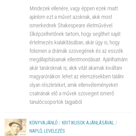
Mindezek ellenére, vagy éppen ezek miatt
ajánlom ezt a művet azoknak, akik most
ismerkednek Shakespeare életművével.
Elképzelhetőnek tartom, hogy segíthet saját
értelmezés kialakításában, akár úgy is, hogy
fölismeri a drámák szövegének és az esszék
megállapításainak ellentmondásait. Ajánlhatnám
akár tanároknak is, akik vitát akarnak kiváltani
magyaróráikon: lehet az elemzésekben találni
olyan részleteket, amik ellenvéleményeket
csalnának elő a művek szövegeit ismerő
tanulócsoportok tagjaiból.
KÖNYVAJÁNLÓ
/
KRITIKUSOK AJÁNLÁSÁVAL
/
NAPLÓ, LEVELEZÉS