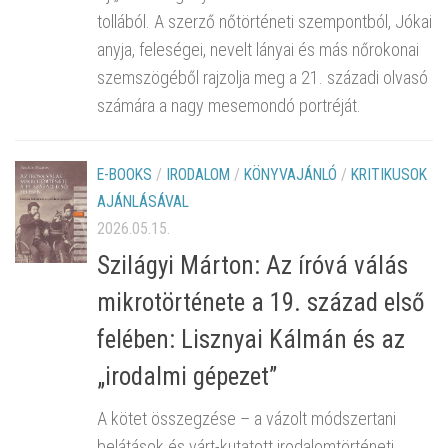
tollából. A szerző nőtörténeti szempontból, Jókai
anyja, feleségei, nevelt lányai és más nőrokonai
szemszögéből rajzolja meg a 21. századi olvasó
számára a nagy mesemondó portréját.
E-BOOKS
/
IRODALOM
/
KÖNYVAJÁNLÓ
/
KRITIKUSOK
AJÁNLÁSÁVAL
2026.05.15.
Szilágyi Márton: Az íróvá válás
mikrotörténete a 19. század első
felében: Lisznyai Kálmán és az
„irodalmi gépezet”
A kötet összegzése – a vázolt módszertani
belátások és várt-kutatott irodalomtörténeti