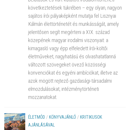
következtetések tükrében – egy olyan, nagyon
sajátos írói pályaképként mutatja fel Lisznyai
Kálmán élettörténetét és munkásságát, amely
jelentősen segít megérteni a XIX. század
közepének magyar irodalmi viszonyait: a
kimagasló vagy épp elfeledett írói-költői
életműveket, nagyhatású és olvashatatlanná
változott szövegeket övező közösségi
konvenciókat és egyéni ambíciókat, illetve az
azok mögött rejtező gazdasági-társadalmi
elmozdulásokat, intézménytörténeti
mozzanatokat.
ÉLETMÓD
/
KÖNYVAJÁNLÓ
/
KRITIKUSOK
AJÁNLÁSÁVAL