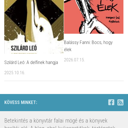
Balássy Fanni: Bocs, hogy
élek
2026.07.15.
Szilárd Leó: A delfinek hangja
2025.10.16.
KÖVESS MINKET:
Betekintés a könyvtár falai mögé és a könyvek