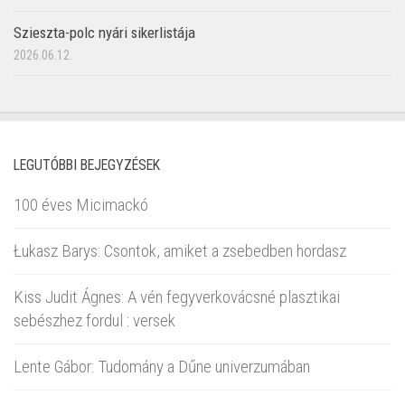
Szieszta-polc nyári sikerlistája
2026.06.12.
LEGUTÓBBI BEJEGYZÉSEK
100 éves Micimackó
Łukasz Barys: Csontok, amiket a zsebedben hordasz
Kiss Judit Ágnes: A vén fegyverkovácsné plasztikai
sebészhez fordul : versek
Lente Gábor: Tudomány a Dűne univerzumában