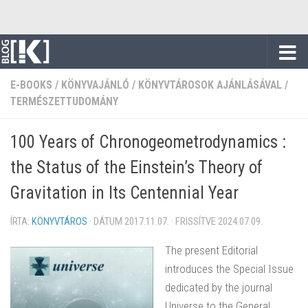
Skip to content
E-BOOKS
/
KÖNYVAJÁNLÓ
/
KÖNYVTÁROSOK AJÁNLÁSÁVAL
/
TERMÉSZETTUDOMÁNY
100 Years of Chronogeometrodynamics :
the Status of the Einstein’s Theory of
Gravitation in Its Centennial Year
ÍRTA:
KÖNYVTÁROS
· DÁTUM
2017.11.07.
· FRISSÍTVE
2024.07.09.
The present Editorial
introduces the Special Issue
dedicated by the journal
Universe to the General