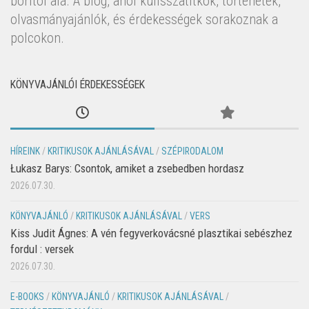
borítói alá. A blog, ahol kulisszatitkok, történetek,
olvasmányajánlók, és érdekességek sorakoznak a
polcokon.
KÖNYVAJÁNLÓI ÉRDEKESSÉGEK
HÍREINK
/
KRITIKUSOK AJÁNLÁSÁVAL
/
SZÉPIRODALOM
Łukasz Barys: Csontok, amiket a zsebedben hordasz
2026.07.30.
KÖNYVAJÁNLÓ
/
KRITIKUSOK AJÁNLÁSÁVAL
/
VERS
Kiss Judit Ágnes: A vén fegyverkovácsné plasztikai sebészhez
fordul : versek
2026.07.30.
E-BOOKS
/
KÖNYVAJÁNLÓ
/
KRITIKUSOK AJÁNLÁSÁVAL
/