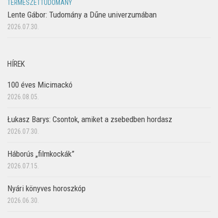
TERMÉSZETTUDOMÁNY
Lente Gábor: Tudomány a Dűne univerzumában
2026.07.30.
HÍREK
100 éves Micimackó
2026.08.05.
Łukasz Barys: Csontok, amiket a zsebedben hordasz
2026.07.30.
Háborús „filmkockák”
2026.07.15.
Nyári könyves horoszkóp
2026.06.30.