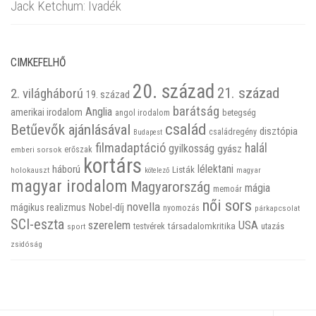
Jack Ketchum: Ivadék
CIMKEFELHŐ
20. század
21. század
2. világháború
19. század
barátság
Anglia
amerikai irodalom
betegség
angol irodalom
család
Betűevők ajánlásával
disztópia
családregény
Budapest
filmadaptáció
halál
gyilkosság
gyász
emberi sorsok
erőszak
kortárs
háború
lélektani
Listák
holokauszt
kötelező
magyar
magyar irodalom
Magyarország
mágia
memoár
női sors
novella
mágikus realizmus
Nobel-díj
nyomozás
párkapcsolat
SCI-eszta
szerelem
USA
társadalomkritika
utazás
sport
testvérek
zsidóság