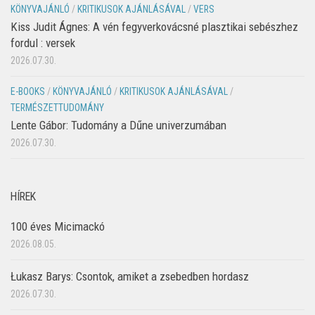
KÖNYVAJÁNLÓ
/
KRITIKUSOK AJÁNLÁSÁVAL
/
VERS
Kiss Judit Ágnes: A vén fegyverkovácsné plasztikai sebészhez
fordul : versek
2026.07.30.
E-BOOKS
/
KÖNYVAJÁNLÓ
/
KRITIKUSOK AJÁNLÁSÁVAL
/
TERMÉSZETTUDOMÁNY
Lente Gábor: Tudomány a Dűne univerzumában
2026.07.30.
HÍREK
100 éves Micimackó
2026.08.05.
Łukasz Barys: Csontok, amiket a zsebedben hordasz
2026.07.30.