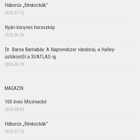
Háborús „filmkockák”
2026.07.15.
Nyári könyves horoszkóp
2026.06.30.
Dr. Barna Barnabás: A Naprendszer vándorai, a Halley-
üstököstől a 3I/ATLAS-ig
2026.06.18.
MAGAZIN
100 éves Micimackó
2026.08.05.
Háborús „filmkockák”
2026.07.15.