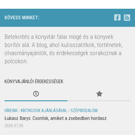
KÖVESS MINKET:
Betekintés a könyvtár falai mögé és a könyvek
borítói alá. A blog, ahol kulisszatitkok, történetek,
olvasmányajánlók, és érdekességek sorakoznak a
polcokon.
KÖNYVAJÁNLÓI ÉRDEKESSÉGEK
HÍREINK
/
KRITIKUSOK AJÁNLÁSÁVAL
/
SZÉPIRODALOM
Łukasz Barys: Csontok, amiket a zsebedben hordasz
2026.07.30.