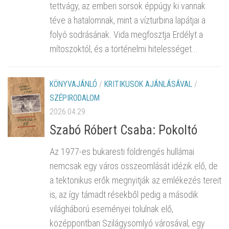
tettvágy, az emberi sorsok éppúgy ki vannak
téve a hatalomnak, mint a vízturbina lapátjai a
folyó sodrásának. Vida megfosztja Erdélyt a
mítoszoktól, és a történelmi hitelességet...
KÖNYVAJÁNLÓ
/
KRITIKUSOK AJÁNLÁSÁVAL
/
SZÉPIRODALOM
2026.04.29.
Szabó Róbert Csaba: Pokoltó
Az 1977-es bukaresti földrengés hullámai
nemcsak egy város összeomlását idézik elő, de
a tektonikus erők megnyitják az emlékezés tereit
is, az így támadt résekből pedig a második
világháború eseményei tolulnak elő,
középpontban Szilágysomlyó városával, egy