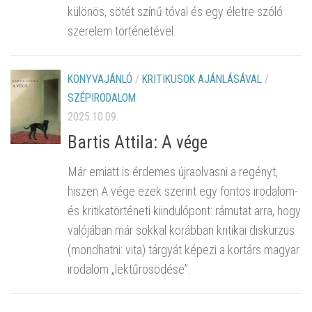
különös, sötét színű tóval és egy életre szóló
szerelem történetével.
KÖNYVAJÁNLÓ
/
KRITIKUSOK AJÁNLÁSÁVAL
/
SZÉPIRODALOM
2025.10.09.
Bartis Attila: A vége
Már emiatt is érdemes újraolvasni a regényt,
hiszen A vége ezek szerint egy fontos irodalom-
és kritikatörténeti kiindulópont: rámutat arra, hogy
valójában már sokkal korábban kritikai diskurzus
(mondhatni: vita) tárgyát képezi a kortárs magyar
irodalom „lektűrösödése”.