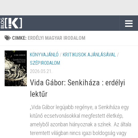
Skip to content
CIMKE:
ERDÉLYI MAGYAR IRODALOM
KÖNYVAJÁNLÓ
/
KRITIKUSOK AJÁNLÁSÁVAL
/
SZÉPIRODALOM
2026.05.21.
Vida Gábor: Senkiháza : erdélyi
lektűr
„Vida Gábor legújabb regénye, a Senkiháza egy
kitűnő ecsetvonásokkal megfestett életkép,
amelyből azonban hiányoznak a színek. Az általa
teremtett világban nincs igazi boldogság vagy