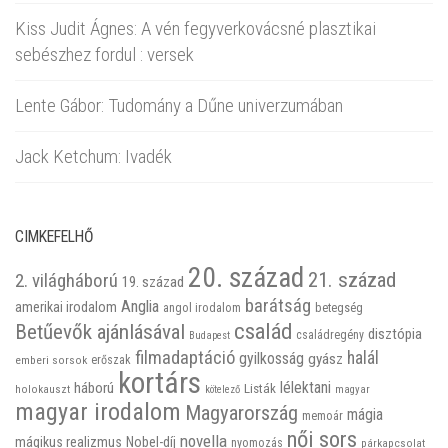
Kiss Judit Ágnes: A vén fegyverkovácsné plasztikai
sebészhez fordul : versek
Lente Gábor: Tudomány a Dűne univerzumában
Jack Ketchum: Ivadék
CIMKEFELHŐ
20. század
21. század
2. világháború
19. század
barátság
Anglia
amerikai irodalom
betegség
angol irodalom
család
Betűevők ajánlásával
disztópia
családregény
Budapest
filmadaptáció
halál
gyilkosság
gyász
emberi sorsok
erőszak
kortárs
háború
lélektani
Listák
holokauszt
kötelező
magyar
magyar irodalom
Magyarország
mágia
memoár
női sors
novella
mágikus realizmus
Nobel-díj
nyomozás
párkapcsolat