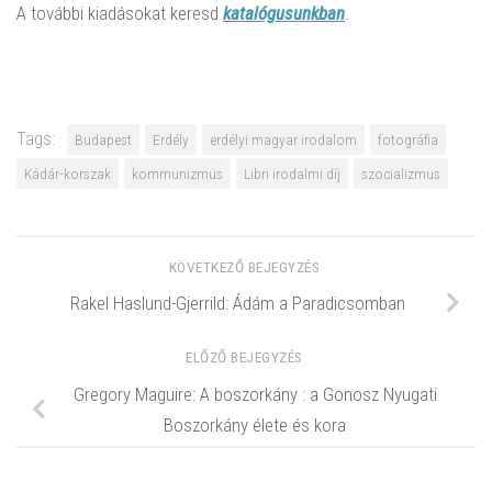
A további kiadásokat keresd
katalógusunkban
.
Tags:
Budapest
Erdély
erdélyi magyar irodalom
fotográfia
Kádár-korszak
kommunizmus
Libri irodalmi díj
szocializmus
KÖVETKEZŐ BEJEGYZÉS
Rakel Haslund-Gjerrild: Ádám a Paradicsomban
ELŐZŐ BEJEGYZÉS
Gregory Maguire: A boszorkány : a Gonosz Nyugati
Boszorkány élete és kora