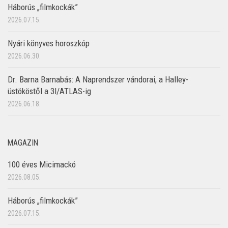
Háborús „filmkockák”
2026.07.15.
Nyári könyves horoszkóp
2026.06.30.
Dr. Barna Barnabás: A Naprendszer vándorai, a Halley-
üstököstől a 3I/ATLAS-ig
2026.06.18.
MAGAZIN
100 éves Micimackó
2026.08.05.
Háborús „filmkockák”
2026.07.15.