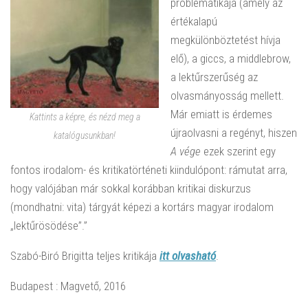
problematikája (amely az
értékalapú
megkülönböztetést hívja
elő), a giccs, a middlebrow,
a lektűrszerűség az
olvasmányosság mellett.
Már emiatt is érdemes
Kattints a képre, és nézd meg a
újraolvasni a regényt, hiszen
katalógusunkban!
A vége
ezek szerint egy
fontos irodalom- és kritikatörténeti kiindulópont: rámutat arra,
hogy valójában már sokkal korábban kritikai diskurzus
(mondhatni: vita) tárgyát képezi a kortárs magyar irodalom
„lektűrösödése”.”
Szabó-Biró Brigitta teljes kritikája
itt olvasható
.
Budapest : Magvető, 2016