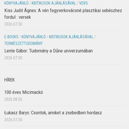
KÖNYVAJÁNLÓ
/
KRITIKUSOK AJÁNLÁSÁVAL
/
VERS
Kiss Judit Ágnes: A vén fegyverkovácsné plasztikai sebészhez
fordul : versek
2026.07.30.
E-BOOKS
/
KÖNYVAJÁNLÓ
/
KRITIKUSOK AJÁNLÁSÁVAL
/
TERMÉSZETTUDOMÁNY
Lente Gábor: Tudomány a Dűne univerzumában
2026.07.30.
HÍREK
100 éves Micimackó
2026.08.05.
Łukasz Barys: Csontok, amiket a zsebedben hordasz
2026.07.30.