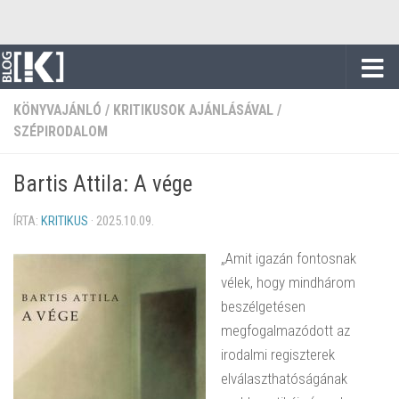
Skip to content
KÖNYVAJÁNLÓ
/
KRITIKUSOK AJÁNLÁSÁVAL
/
SZÉPIRODALOM
Bartis Attila: A vége
ÍRTA:
KRITIKUS
·
2025.10.09.
„Amit igazán fontosnak
vélek, hogy mindhárom
beszélgetésen
megfogalmazódott az
irodalmi regiszterek
elválaszthatóságának