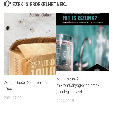
EZEK IS ÉRDEKELHETNEK...
Mit is iszunk? :
Zoltán Gábor: Szép versek
mikroműanyag-problémák,
1944
jelenlegi helyzet
2021.07.09.
2024.09.19.