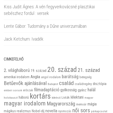
Kiss Judit Ágnes: A vén fegyverkovácsné plasztikai
sebészhez fordul : versek
Lente Gábor: Tudomány a Dűne univerzumában
Jack Ketchum: Ivadék
CIMKEFELHŐ
20. század
21. század
2. világháború
19. század
barátság
Anglia
amerikai irodalom
betegség
angol irodalom
család
Betűevők ajánlásával
disztópia
családregény
Budapest
filmadaptáció
halál
gyilkosság
gyász
emberi sorsok
erőszak
kortárs
háború
lélektani
Listák
holokauszt
kötelező
magyar
magyar irodalom
Magyarország
mágia
memoár
női sors
novella
mágikus realizmus
Nobel-díj
nyomozás
párkapcsolat