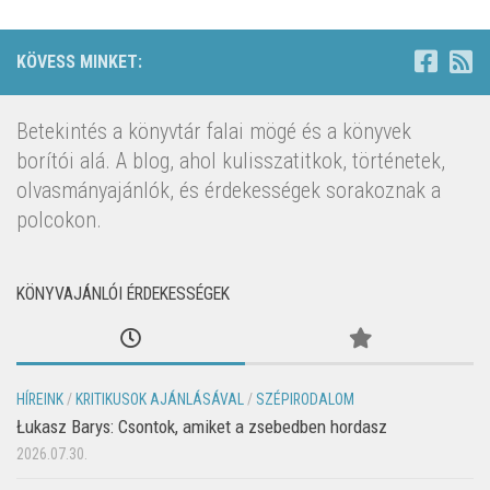
KÖVESS MINKET:
Betekintés a könyvtár falai mögé és a könyvek
borítói alá. A blog, ahol kulisszatitkok, történetek,
olvasmányajánlók, és érdekességek sorakoznak a
polcokon.
KÖNYVAJÁNLÓI ÉRDEKESSÉGEK
HÍREINK
/
KRITIKUSOK AJÁNLÁSÁVAL
/
SZÉPIRODALOM
Łukasz Barys: Csontok, amiket a zsebedben hordasz
2026.07.30.