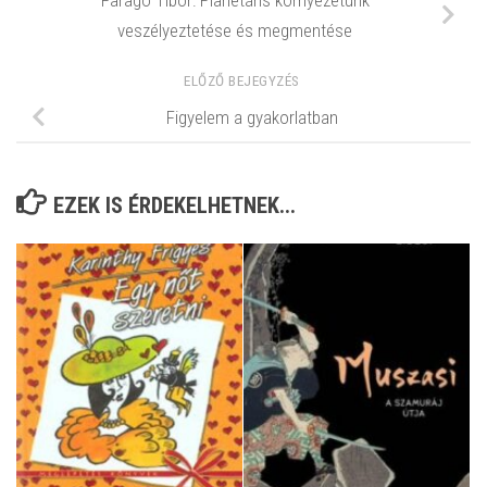
Faragó Tibor: Planetáris környezetünk
veszélyeztetése és megmentése
ELŐZŐ BEJEGYZÉS
Figyelem a gyakorlatban
EZEK IS ÉRDEKELHETNEK...