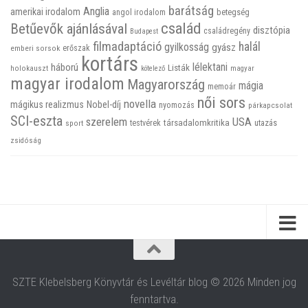
barátság
Anglia
amerikai irodalom
betegség
angol irodalom
család
Betűevők ajánlásával
disztópia
családregény
Budapest
filmadaptáció
halál
gyilkosság
gyász
emberi sorsok
erőszak
kortárs
háború
lélektani
Listák
holokauszt
kötelező
magyar
magyar irodalom
Magyarország
mágia
memoár
női sors
novella
mágikus realizmus
Nobel-díj
nyomozás
párkapcsolat
SCI-eszta
szerelem
USA
társadalomkritika
utazás
sport
testvérek
zsidóság
SZTE Klebelsberg Könyvtár és Levéltár blog © 2026 Minden jog
fenntartva.