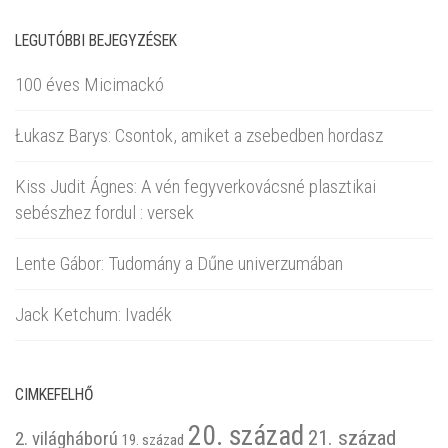
LEGUTÓBBI BEJEGYZÉSEK
100 éves Micimackó
Łukasz Barys: Csontok, amiket a zsebedben hordasz
Kiss Judit Ágnes: A vén fegyverkovácsné plasztikai
sebészhez fordul : versek
Lente Gábor: Tudomány a Dűne univerzumában
Jack Ketchum: Ivadék
CIMKEFELHŐ
20. század
21. század
2. világháború
19. század