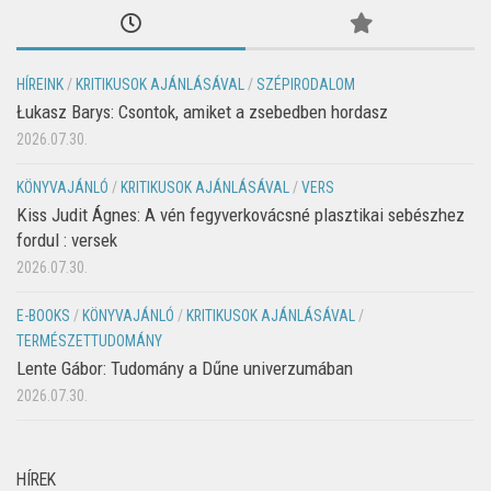
HÍREINK
/
KRITIKUSOK AJÁNLÁSÁVAL
/
SZÉPIRODALOM
Łukasz Barys: Csontok, amiket a zsebedben hordasz
2026.07.30.
KÖNYVAJÁNLÓ
/
KRITIKUSOK AJÁNLÁSÁVAL
/
VERS
Kiss Judit Ágnes: A vén fegyverkovácsné plasztikai sebészhez
fordul : versek
2026.07.30.
E-BOOKS
/
KÖNYVAJÁNLÓ
/
KRITIKUSOK AJÁNLÁSÁVAL
/
TERMÉSZETTUDOMÁNY
Lente Gábor: Tudomány a Dűne univerzumában
2026.07.30.
HÍREK