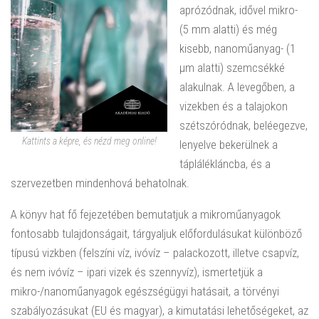
aprózódnak, idővel mikro-
(5 mm alatti) és még
kisebb, nanoműanyag- (1
µm alatti) szemcsékké
alakulnak. A levegőben, a
vizekben és a talajokon
szétszóródnak, beléegezve,
Kattints a képre, és nézd meg online!
lenyelve bekerülnek a
táplálékláncba, és a
szervezetben mindenhová behatolnak.
A könyv hat fő fejezetében bemutatjuk a mikroműanyagok
fontosabb tulajdonságait, tárgyaljuk előfordulásukat különböző
típusú vizkben (felszíni víz, ivóvíz – palackozott, illetve csapvíz,
és nem ivóvíz – ipari vizek és szennyvíz), ismertetjük a
mikro-/nanoműanyagok egészségügyi hatásait, a törvényi
szabályozásukat (EU és magyar), a kimutatási lehetőségeket, az