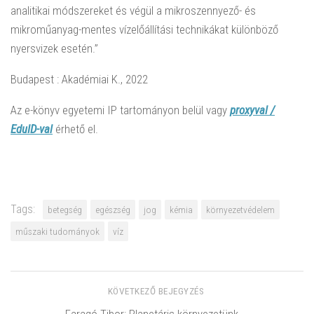
analitikai módszereket és végül a mikroszennyező- és
mikroműanyag-mentes vízelőállítási technikákat különböző
nyersvizek esetén.”
Budapest : Akadémiai K., 2022
Az e-könyv egyetemi IP tartományon belül vagy
proxyval /
EduID-val
érhető el.
Tags:
betegség
egészség
jog
kémia
környezetvédelem
műszaki tudományok
víz
KÖVETKEZŐ BEJEGYZÉS