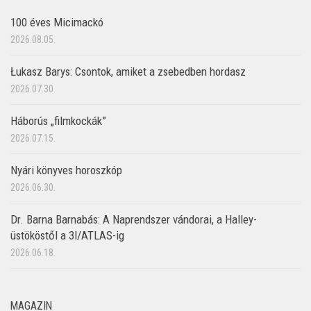
100 éves Micimackó
2026.08.05.
Łukasz Barys: Csontok, amiket a zsebedben hordasz
2026.07.30.
Háborús „filmkockák”
2026.07.15.
Nyári könyves horoszkóp
2026.06.30.
Dr. Barna Barnabás: A Naprendszer vándorai, a Halley-
üstököstől a 3I/ATLAS-ig
2026.06.18.
MAGAZIN