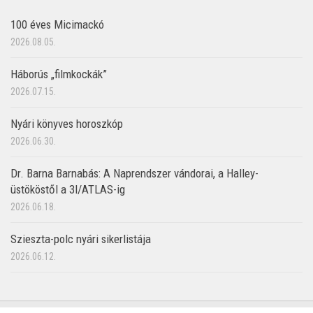
100 éves Micimackó
2026.08.05.
Háborús „filmkockák”
2026.07.15.
Nyári könyves horoszkóp
2026.06.30.
Dr. Barna Barnabás: A Naprendszer vándorai, a Halley-
üstököstől a 3I/ATLAS-ig
2026.06.18.
Szieszta-polc nyári sikerlistája
2026.06.12.