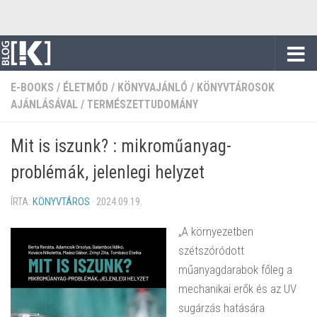
Skip to content
E-BOOKS
/
ÉLETMÓD
/
KÖNYVAJÁNLÓ
/
KÖNYVTÁROSOK
AJÁNLÁSÁVAL
/
TERMÉSZETTUDOMÁNY
Mit is iszunk? : mikroműanyag-
problémák, jelenlegi helyzet
ÍRTA:
KÖNYVTÁROS
·
2024.09.19.
„A környezetben
szétszóródott
műanyagdarabok főleg a
mechanikai erők és az UV
sugárzás hatására