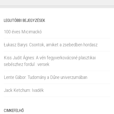
LEGUTÓBBI BEJEGYZÉSEK
100 éves Micimackó
Łukasz Barys: Csontok, amiket a zsebedben hordasz
Kiss Judit Ágnes: A vén fegyverkovácsné plasztikai
sebészhez fordul : versek
Lente Gábor: Tudomány a Dűne univerzumában
Jack Ketchum: Ivadék
CIMKEFELHŐ