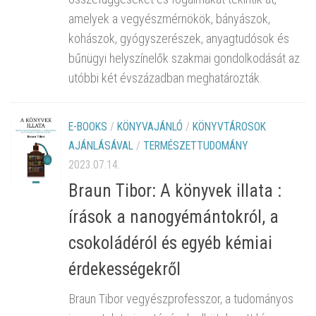
amelyek a vegyészmérnökök, bányászok,
kohászok, gyógyszerészek, anyagtudósok és
bűnügyi helyszínelők szakmai gondolkodását az
utóbbi két évszázadban meghatározták.
E-BOOKS
/
KÖNYVAJÁNLÓ
/
KÖNYVTÁROSOK
AJÁNLÁSÁVAL
/
TERMÉSZETTUDOMÁNY
2023.07.14.
Braun Tibor: A könyvek illata :
írások a nanogyémántokról, a
csokoládéról és egyéb kémiai
érdekességekről
Braun Tibor vegyészprofesszor, a tudományos