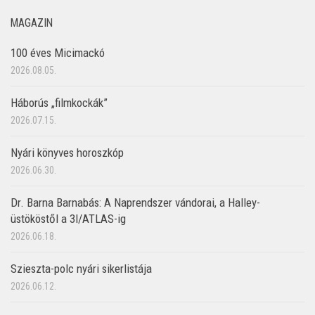
MAGAZIN
100 éves Micimackó
2026.08.05.
Háborús „filmkockák”
2026.07.15.
Nyári könyves horoszkóp
2026.06.30.
Dr. Barna Barnabás: A Naprendszer vándorai, a Halley-
üstököstől a 3I/ATLAS-ig
2026.06.18.
Szieszta-polc nyári sikerlistája
2026.06.12.