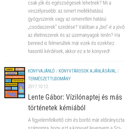
csak jók és egészségesek lehetnek? Mi a
veszélyesebb: az ismert mellékhatású
gyógyszerek vagy az ismeretlen hatású
„csodaszerek” szedése? Valóban a „bio”-é a jövő
az élelmiszerek és az üzemanyagok terén? Ha
benned is felmerültek már ezek és ezekhez
hasonló kérdések, akkor ez a te könyved!
KÖNYVAJÁNLÓ
/
KÖNYVTÁROSOK AJÁNLÁSÁVAL
/
TERMÉSZETTUDOMÁNY
2017.10.12.
Lente Gábor: Vízilónaptej és más
történetek kémiából
A figyelemfelkeltő cím és borító már előirányozta
számomra, hogy ezt a könyvet levegyem a Sci-