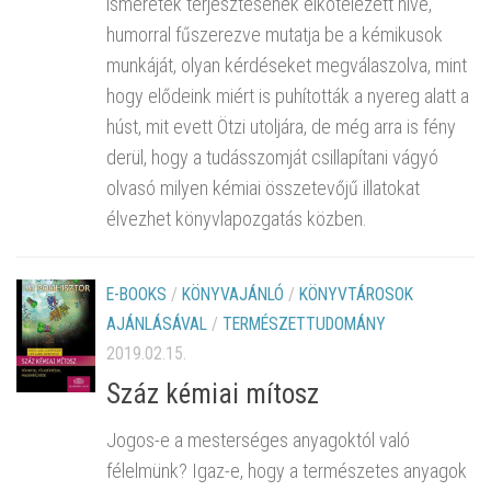
ismeretek terjesztésének elkötelezett híve,
humorral fűszerezve mutatja be a kémikusok
munkáját, olyan kérdéseket megválaszolva, mint
hogy elődeink miért is puhították a nyereg alatt a
húst, mit evett Ötzi utoljára, de még arra is fény
derül, hogy a tudásszomját csillapítani vágyó
olvasó milyen kémiai összetevőjű illatokat
élvezhet könyvlapozgatás közben.
E-BOOKS
/
KÖNYVAJÁNLÓ
/
KÖNYVTÁROSOK
AJÁNLÁSÁVAL
/
TERMÉSZETTUDOMÁNY
2019.02.15.
Száz kémiai mítosz
Jogos-e a mesterséges anyagoktól való
félelmünk? Igaz-e, hogy a természetes anyagok