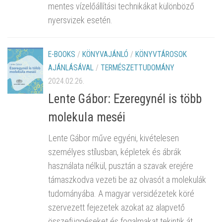
mentes vízelőállítási technikákat különböző
nyersvizek esetén.
E-BOOKS
/
KÖNYVAJÁNLÓ
/
KÖNYVTÁROSOK
AJÁNLÁSÁVAL
/
TERMÉSZETTUDOMÁNY
2024.02.26.
Lente Gábor: Ezeregynél is több
molekula meséi
Lente Gábor műve egyéni, kivételesen
személyes stílusban, képletek és ábrák
használata nélkül, pusztán a szavak erejére
támaszkodva vezeti be az olvasót a molekulák
tudományába. A magyar versidézetek köré
szervezett fejezetek azokat az alapvető
összefüggéseket és fogalmakat tekintik át,