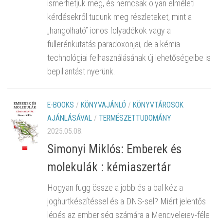
ismerhetjük meg, és nemcsak olyan elméleti
kérdésekről tudunk meg részleteket, mint a
„hangolható” ionos folyadékok vagy a
fullerénkutatás paradoxonjai, de a kémia
technológiai felhasználásának új lehetőségeibe is
bepillantást nyerünk.
E-BOOKS
/
KÖNYVAJÁNLÓ
/
KÖNYVTÁROSOK
AJÁNLÁSÁVAL
/
TERMÉSZETTUDOMÁNY
2025.05.08.
Simonyi Miklós: Emberek és
molekulák : kémiaszertár
Hogyan függ össze a jobb és a bal kéz a
joghurtkészítéssel és a DNS-sel? Miért jelentős
lépés az emberiség számára a Mengyelejev-féle