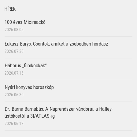
HÍREK
100 éves Micimackó
2026.08.05.
Łukasz Barys: Csontok, amiket a zsebedben hordasz
2026.07.30.
Háborús „filmkockák”
2026.07.15.
Nyári könyves horoszkóp
2026.06.30.
Dr. Barna Barnabás: A Naprendszer vándorai, a Halley-
üstököstől a 3I/ATLAS-ig
2026.06.18.