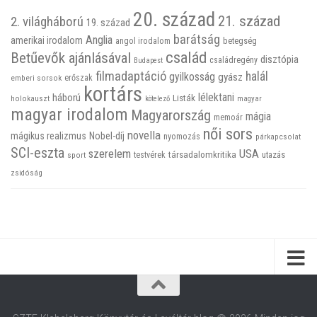
20. század
21. század
2. világháború
19. század
barátság
Anglia
amerikai irodalom
betegség
angol irodalom
család
Betűevők ajánlásával
disztópia
családregény
Budapest
filmadaptáció
halál
gyilkosság
gyász
emberi sorsok
erőszak
kortárs
háború
lélektani
Listák
holokauszt
kötelező
magyar
magyar irodalom
Magyarország
mágia
memoár
női sors
novella
mágikus realizmus
Nobel-díj
nyomozás
párkapcsolat
SCI-eszta
szerelem
USA
társadalomkritika
utazás
sport
testvérek
zsidóság