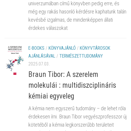
univerzumában című könyvben pedig erre, és
még egy rakás hasonló kérdésre kaphatunk talán
kevésbé izgalmas, de mindenképpen állati
érdekes válaszokat.
E-BOOKS
/
KÖNYVAJÁNLÓ
/
KÖNYVTÁROSOK
AJÁNLÁSÁVAL
/
TERMÉSZETTUDOMÁNY
2025.07.03.
Braun Tibor: A szerelem
molekulái : multidiszciplináris
kémiai egyveleg
A kémia nem egyszerű tudomány – de lehet róla
érdekesen írni. Braun Tibor vegyészprofesszor új
kötetéből a kémia legkorszerűbb területeit