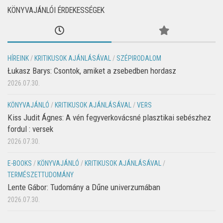
KÖNYVAJÁNLÓI ÉRDEKESSÉGEK
HÍREINK
/
KRITIKUSOK AJÁNLÁSÁVAL
/
SZÉPIRODALOM
Łukasz Barys: Csontok, amiket a zsebedben hordasz
2026.07.30.
KÖNYVAJÁNLÓ
/
KRITIKUSOK AJÁNLÁSÁVAL
/
VERS
Kiss Judit Ágnes: A vén fegyverkovácsné plasztikai sebészhez
fordul : versek
2026.07.30.
E-BOOKS
/
KÖNYVAJÁNLÓ
/
KRITIKUSOK AJÁNLÁSÁVAL
/
TERMÉSZETTUDOMÁNY
Lente Gábor: Tudomány a Dűne univerzumában
2026.07.30.