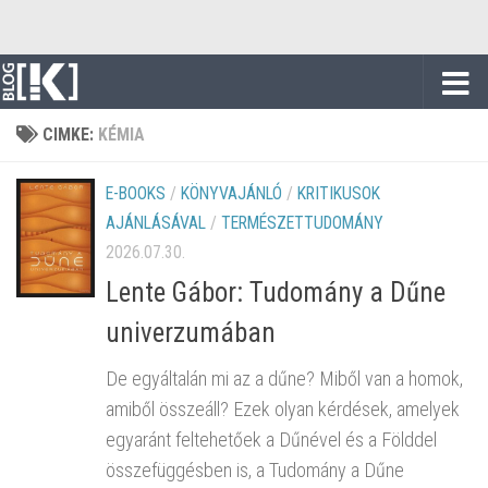
Skip to content
CIMKE:
KÉMIA
E-BOOKS
/
KÖNYVAJÁNLÓ
/
KRITIKUSOK
AJÁNLÁSÁVAL
/
TERMÉSZETTUDOMÁNY
2026.07.30.
Lente Gábor: Tudomány a Dűne
univerzumában
De egyáltalán mi az a dűne? Miből van a homok,
amiből összeáll? Ezek olyan kérdések, amelyek
egyaránt feltehetőek a Dűnével és a Földdel
összefüggésben is, a Tudomány a Dűne