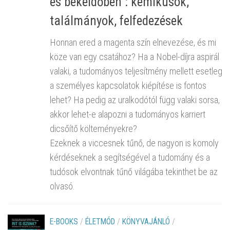
és békeidőben : kémikusok,
találmányok, felfedezések
Honnan ered a magenta szín elnevezése, és mi
köze van egy csatához? Ha a Nobel-díjra aspirál
valaki, a tudományos teljesítmény mellett esetleg
a személyes kapcsolatok kiépítése is fontos
lehet? Ha pedig az uralkodótól függ valaki sorsa,
akkor lehet-e alapozni a tudományos karriert
dicsőítő költeményekre?
Ezeknek a viccesnek tűnő, de nagyon is komoly
kérdéseknek a segítségével a tudomány és a
tudósok elvontnak tűnő világába tekinthet be az
olvasó.
E-BOOKS
/
ÉLETMÓD
/
KÖNYVAJÁNLÓ
/