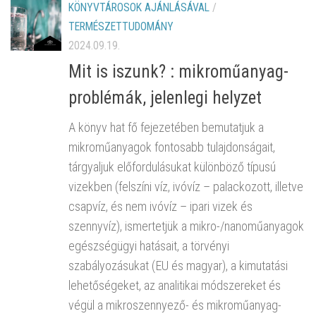
KÖNYVTÁROSOK AJÁNLÁSÁVAL
/
TERMÉSZETTUDOMÁNY
2024.09.19.
Mit is iszunk? : mikroműanyag-
problémák, jelenlegi helyzet
A könyv hat fő fejezetében bemutatjuk a
mikroműanyagok fontosabb tulajdonságait,
tárgyaljuk előfordulásukat különböző típusú
vizekben (felszíni víz, ivóvíz – palackozott, illetve
csapvíz, és nem ivóvíz – ipari vizek és
szennyvíz), ismertetjük a mikro-/nanoműanyagok
egészségügyi hatásait, a törvényi
szabályozásukat (EU és magyar), a kimutatási
lehetőségeket, az analitikai módszereket és
végül a mikroszennyező- és mikroműanyag-