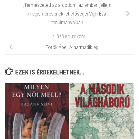
„Természeted az arcodon”: az emberi jellem
megismerésének lehetőségei Vígh Éva
tanulmányaiban
ELŐZŐ BEJEGYZÉS
Török Ábel: A harmadik ég
EZEK IS ÉRDEKELHETNEK...