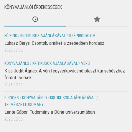
KÖNYVAJÁNLÓI ÉRDEKESSÉGEK
HÍREINK
/
KRITIKUSOK AJÁNLÁSÁVAL
/
SZÉPIRODALOM
Łukasz Barys: Csontok, amiket a zsebedben hordasz
2026.07.30.
KÖNYVAJÁNLÓ
/
KRITIKUSOK AJÁNLÁSÁVAL
/
VERS
Kiss Judit Ágnes: A vén fegyverkovácsné plasztikai sebészhez
fordul : versek
2026.07.30.
E-BOOKS
/
KÖNYVAJÁNLÓ
/
KRITIKUSOK AJÁNLÁSÁVAL
/
TERMÉSZETTUDOMÁNY
Lente Gábor: Tudomány a Dűne univerzumában
2026.07.30.