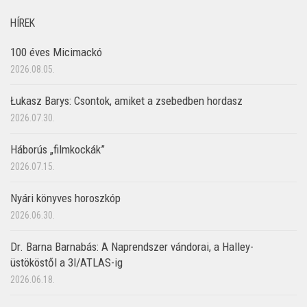
HÍREK
100 éves Micimackó
2026.08.05.
Łukasz Barys: Csontok, amiket a zsebedben hordasz
2026.07.30.
Háborús „filmkockák”
2026.07.15.
Nyári könyves horoszkóp
2026.06.30.
Dr. Barna Barnabás: A Naprendszer vándorai, a Halley-
üstököstől a 3I/ATLAS-ig
2026.06.18.