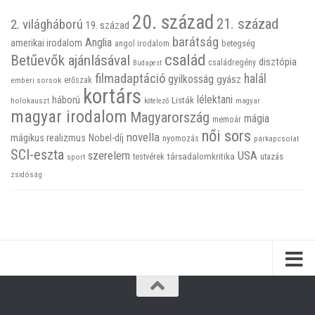
20. század
21. század
2. világháború
19. század
barátság
Anglia
amerikai irodalom
betegség
angol irodalom
család
Betűevők ajánlásával
disztópia
családregény
Budapest
filmadaptáció
halál
gyilkosság
gyász
emberi sorsok
erőszak
kortárs
háború
lélektani
Listák
holokauszt
kötelező
magyar
magyar irodalom
Magyarország
mágia
memoár
női sors
novella
mágikus realizmus
Nobel-díj
nyomozás
párkapcsolat
SCI-eszta
szerelem
USA
társadalomkritika
utazás
sport
testvérek
zsidóság