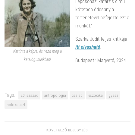
Lépcsőházi katarzis című
kötetben édesanyja
történetével befejezte ezt a
munkát.”
Szarka Judit teljes kritikája
itt olvasható
.
Kattints a képre, és nézd meg a
katalógusunkban!
Budapest : Magvető, 2024
Tags:
20. század
antropológia
család
esztétika
gyász
holokauszt
KÖVETKEZŐ BEJEGYZÉS