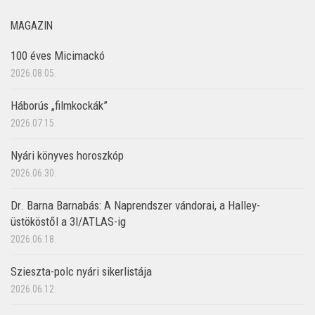
MAGAZIN
100 éves Micimackó
2026.08.05.
Háborús „filmkockák”
2026.07.15.
Nyári könyves horoszkóp
2026.06.30.
Dr. Barna Barnabás: A Naprendszer vándorai, a Halley-
üstököstől a 3I/ATLAS-ig
2026.06.18.
Szieszta-polc nyári sikerlistája
2026.06.12.