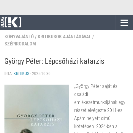
Skip to content
KÖNYVAJÁNLÓ
/
KRITIKUSOK AJÁNLÁSÁVAL
/
SZÉPIRODALOM
György Péter: Lépcsőházi katarzis
ÍRTA:
KRITIKUS
·
2025.10.30.
„György Péter saját és
családi
emlékezetmunkájának egy
részét elvégezte 2011-es
Apám helyett című
kötetében. 2024-ben a