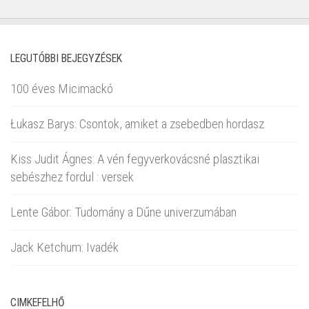
LEGUTÓBBI BEJEGYZÉSEK
100 éves Micimackó
Łukasz Barys: Csontok, amiket a zsebedben hordasz
Kiss Judit Ágnes: A vén fegyverkovácsné plasztikai
sebészhez fordul : versek
Lente Gábor: Tudomány a Dűne univerzumában
Jack Ketchum: Ivadék
CIMKEFELHŐ