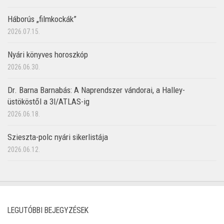
Háborús „filmkockák”
2026.07.15.
Nyári könyves horoszkóp
2026.06.30.
Dr. Barna Barnabás: A Naprendszer vándorai, a Halley-
üstököstől a 3I/ATLAS-ig
2026.06.18.
Szieszta-polc nyári sikerlistája
2026.06.12.
LEGUTÓBBI BEJEGYZÉSEK