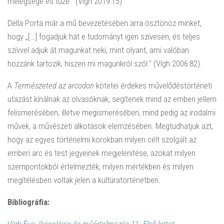
melegsége és tüze.” (Vígh 2019:15)
Della Porta már a mű bevezetésében arra ösztönöz minket,
hogy „[…] fogadjuk hát e tudományt igen szívesen, és teljes
szívvel adjuk át magunkat neki, mint olyant, ami valóban
hozzánk tartozik, hiszen mi magunkról szól.” (Vígh 2006:82).
A
Természeted az arcodon
kötetei érdekes művelődéstörténeti
utazást kínálnak az olvasóknak, segítenek mind az emberi jellem
felismerésében, illetve megismerésében, mind pedig az irodalmi
művek, a művészeti alkotások elemzésében. Megtudhatjuk azt,
hogy az egyes történelmi korokban milyen célt szolgált az
emberi arc és test jegyeinek megjelenítése, azokat milyen
szempontokból értelmezték, milyen mértékben és milyen
megítélésben voltak jelen a kultúratörténetben.
Bibliográfia:
Vígh Éva:
Ikonológia és műértelmezés 11. Első kötet.