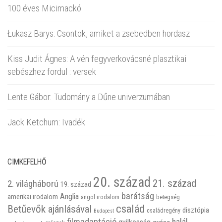
100 éves Micimackó
Łukasz Barys: Csontok, amiket a zsebedben hordasz
Kiss Judit Ágnes: A vén fegyverkovácsné plasztikai
sebészhez fordul : versek
Lente Gábor: Tudomány a Dűne univerzumában
Jack Ketchum: Ivadék
CIMKEFELHŐ
20. század
21. század
2. világháború
19. század
barátság
Anglia
amerikai irodalom
betegség
angol irodalom
család
Betűevők ajánlásával
disztópia
családregény
Budapest