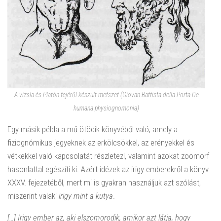
A vizsla és Platón fejéről készült metszet (Giovan Battista della Porta De
humana physiognomonia)
Egy másik példa a mű ötödik könyvéből való, amely a
fiziognómikus jegyeknek az erkölcsökkel, az erényekkel és
vétkekkel való kapcsolatát részletezi, valamint azokat zoomorf
hasonlattal egészíti ki. Azért idézek az irigy emberekről a könyv
XXXV. fejezetéből, mert mi is gyakran használjuk azt szólást,
miszerint valaki
irigy mint a kutya
.
[…] Irigy ember az, aki elszomorodik, amikor azt látja, hogy