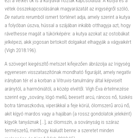
ezt a vétket ők is a kutyával hozták kapcsolatba. A kutya és a
vétek összekapcsolásának magyarázatát az irigységről szóló,
De naturis rerum
ból ismert történet adja, amely szerint a kutya
a folyóban úszva, hússal a szájában inkább otthagyja azt, hogy
rávethesse magát a tükörképére: a kutya azokat az ostobákat
jelképezi, akik jogosan birtokolt dolgaikat elhagyják a vágyaikért
(Vígh 2018:196).
A szöveget kiegészítő metszet kifejezően ábrázolja az Irigység
egyenesen visszataszítónak mondható figuráját, amely negatív
irányban tér el a korban a Vitruvis-tanulmány által képviselt
aránytól, a harmóniától, a közép elvétől. Vígh Éva értelmezése
szerint egy „sovány, lógó mellű, beesett arcú, ráncos nő, tüskés
botra támaszkodva, viperákkal a feje körül, ólomszerű arcú nő,
akit kígyó mardos vagy a hajában (a rossz gondolatok jeleként)
kígyók tanyáznak […], az ólomszín, a soványság is száraz
természetű, minthogy kialudt benne a szeretet minden