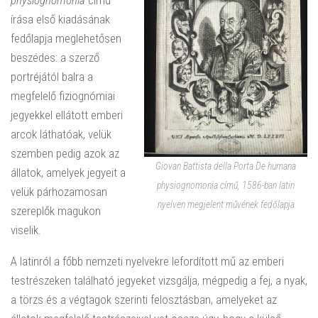
physiognomonia
című
írása első kiadásának
fedőlapja meglehetősen
beszédes: a szerző
portréjától balra a
megfelelő fiziognómiai
jegyekkel ellátott emberi
arcok láthatóak, velük
szemben pedig azok az
Giovan Battista della Porta De humana
állatok, amelyek jegyeit a
physiognomonia című, 1586-ban latin
velük párhozamosan
nyelven megjelent művének fedőlapja
szereplők magukon
viselik.
A latinról a főbb nemzeti nyelvekre lefordított mű az emberi
testrészeken található jegyeket vizsgálja, mégpedig a fej, a nyak,
a törzs és a végtagok szerinti felosztásban, amelyeket az