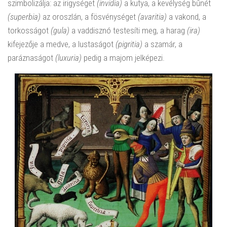
szimbolizálja: az irigységet
(invidia)
a kutya, a kevélység bűnét
(superbia)
az oroszlán, a fösvénységet
(avaritia)
a vakond, a
torkosságot
(gula)
a vaddisznó testesíti meg, a harag
(ira)
kifejezője a medve, a lustaságot
(pigritia)
a szamár, a
paráznaságot
(luxuria)
pedig a majom jelképezi.