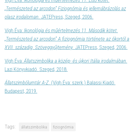
„Természeted az arcodon” Fiziognómia és jellemábrázolás az
olasz irodaloman
. JATEPress, Szeged, 2006.
Vígh Éva:
Ikonológia és műértelmezés 11. Második kötet.
„Természeted az arcodon” A fiziognómia története az ókortól a
XVII. századig
.
Szöveggyűjtemény.
JATEPress, Szeged, 2006.
Vígh Éva:
Állatszimbolika a közép- és újkori Itália irodalmában.
Lazi Könyvkiadó. Szeged, 2018.
Állatszimbólumtár A-Z
. (Vígh Éva: szerk.) Balassi Kiadó.
Budapest, 2019.
Tags:
állatszimbolika
fiziognómia