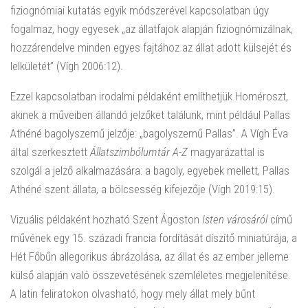
fiziognómiai kutatás egyik módszerével kapcsolatban úgy
fogalmaz, hogy egyesek „az állatfajok alapján fiziognómizálnak,
hozzárendelve minden egyes fajtához az állat adott külsejét és
lelkületét” (Vígh 2006:12).
Ezzel kapcsolatban irodalmi példaként említhetjük Homéroszt,
akinek a műveiben állandó jelzőket találunk, mint például Pallas
Athéné bagolyszemű jelzője: „bagolyszemű Pallas”. A Vígh Éva
által szerkesztett
Állatszimbólumtár
A-Z
magyarázattal is
szolgál a jelző alkalmazására: a bagoly, egyebek mellett, Pallas
Athéné szent állata, a bölcsesség kifejezője (Vígh 2019:15).
Vizuális példaként hozható Szent Ágoston
Isten városáról
című
művének egy 15. századi francia fordítását díszítő miniatúrája, a
Hét Főbűn allegorikus ábrázolása, az állat és az ember jelleme
külső alapján való összevetésének szemléletes megjelenítése.
A latin feliratokon olvasható, hogy mely állat mely bűnt