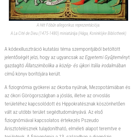
A Hét Főbűn allegorikus reprezentációja
.
A
La Cité de Dieu
(1475-1480) miniatúrája (Hága,
Koninklijke Bibliotheek
)
A kódexillusztráció kutatási téma szempontjából betöltött
jelentőségét jelzi, hogy az ugyancsak az
Egyetemi Gyűjtemény
t
gazdagító
Állatszimbolika a közép- és újkori Itália irodalmában
című könyv borítójára került.
A fiziognómia gyökerei az ókorba nyúlnak, Mezopotámiában és
az ókori Görögországban a jóslás, illetve az orvoslás
területéhez kapcsolódott és Hippokratésznak köszönhetően
vált az utóbbi terület segédtudományává. Az első
fiziognómiával kapcsolatos értekezés Pszeudo
Arisztotelésznek tulajdonítható, elméleti alapot teremtve e
területnek. A fiziognómia a 13. században a diagnózis