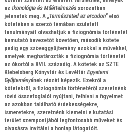
az
Ikonológia és Műértelmezés
sorozatban
jelenetek meg. A
„Természeted az arcodon”
első
kötetében a szerző témában született
tanulmányait olvashatjuk a fiziognómia történetét
bemutató bevezetőt követően, második kötete
pedig egy szöveggyűjtemény azokkal a művekkel,
amelyek meghatározták a fiziognómia történetét
az ókortól a XVII. századig. A kötetek az SZTE
Klebelsberg Könyvtár és Levéltár
Egyetemi
Gyűjteményé
nek részét képezik. Ezekről a
kötetekről, a fiziognómia történetéről szeretnénk
rövid összefoglalót nyújtani, felhívni a figyelmet
az azokban található érdekességekre,
ismeretekre, szeretnénk kiemelni e kutatási
terület szempontjából legfontosabb műveket és
olvasásra invitálni a honlap látogatóit.