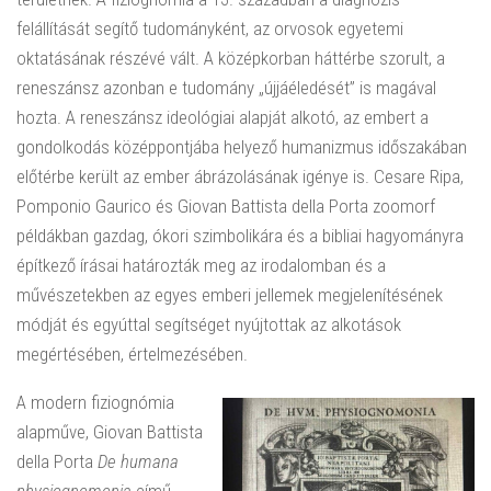
felállítását segítő tudományként, az orvosok egyetemi
oktatásának részévé vált. A középkorban háttérbe szorult, a
reneszánsz azonban e tudomány „újjáéledését” is magával
hozta. A reneszánsz ideológiai alapját alkotó, az embert a
gondolkodás középpontjába helyező humanizmus időszakában
előtérbe került az ember ábrázolásának igénye is. Cesare Ripa,
Pomponio Gaurico és Giovan Battista della Porta zoomorf
példákban gazdag, ókori szimbolikára és a bibliai hagyományra
építkező írásai határozták meg az irodalomban és a
művészetekben az egyes emberi jellemek megjelenítésének
módját és egyúttal segítséget nyújtottak az alkotások
megértésében, értelmezésében.
A modern fiziognómia
alapműve, Giovan Battista
della Porta
De humana