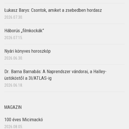
Łukasz Barys: Csontok, amiket a zsebedben hordasz
2026.07.30.
Háborús „filmkockák”
2026.07.15.
Nyári könyves horoszkóp
2026.06.30.
Dr. Barna Barnabás: A Naprendszer vándorai, a Halley-
üstököstől a 3I/ATLAS-ig
2026.06.18.
MAGAZIN
100 éves Micimackó
2026.08.05.