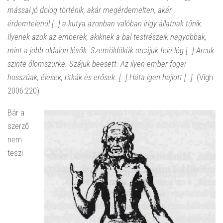
mással jó dolog történik, akár megérdemelten, akár
érdemtelenül […] a kutya azonban valóban irigy állatnak tűnik.
Ilyenek azok az emberek, akiknek a bal testrészeik nagyobbak,
mint a jobb oldalon lévők. Szemöldökük orcájuk felé lóg […] Arcuk
szinte ólomszürke. Szájuk beesett. Az ilyen ember fogai
hosszúak, élesek, ritkák és erősek. […] Háta igen hajlott […].
(Vígh
2006:220)
Bár a
szerző
nem
teszi