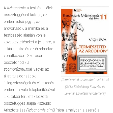
A
fiziognómia
a test és a lélek
összefüggéseit kutatja, az
ember külső jegyei, az
arcvonások, a mimika és a
testbeszéd alapján von le
következtetéseket a jellemre, a
lelkiállapotra és az érzelmekre
vonatkozóan. Szorosan
összefonódik a
zoomorfizmus
sal
,
vagyis az
állati tulajdonságok,
„Természeted az arcodon” első kötet
jellegzetességek és viselkedés
(SZTE Klebelsberg Könyvtár és
embernek való tulajdonításával.
Levéltár, Egyetemi Gyűjtemény)
E kutatási területek közötti
összefüggés alapja Pszeudo
Arisztotelész
Fiziognómia
című írása, amelyben a szerző a