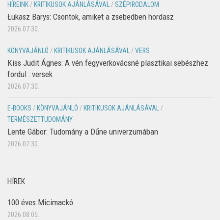
HÍREINK
/
KRITIKUSOK AJÁNLÁSÁVAL
/
SZÉPIRODALOM
Łukasz Barys: Csontok, amiket a zsebedben hordasz
2026.07.30.
KÖNYVAJÁNLÓ
/
KRITIKUSOK AJÁNLÁSÁVAL
/
VERS
Kiss Judit Ágnes: A vén fegyverkovácsné plasztikai sebészhez
fordul : versek
2026.07.30.
E-BOOKS
/
KÖNYVAJÁNLÓ
/
KRITIKUSOK AJÁNLÁSÁVAL
/
TERMÉSZETTUDOMÁNY
Lente Gábor: Tudomány a Dűne univerzumában
2026.07.30.
HÍREK
100 éves Micimackó
2026.08.05.