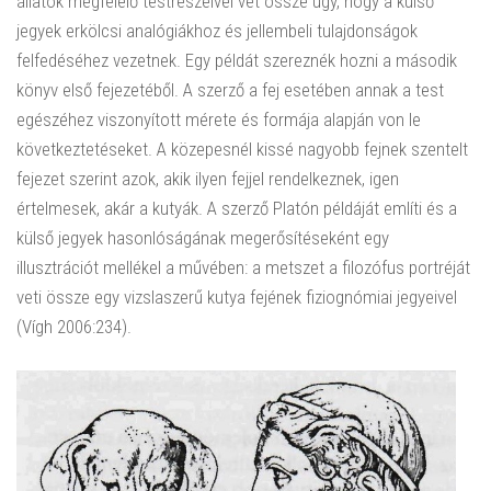
állatok megfelelő testrészeivel vet össze úgy, hogy a külső
jegyek erkölcsi analógiákhoz és jellembeli tulajdonságok
felfedéséhez vezetnek. Egy példát szereznék hozni a második
könyv első fejezetéből. A szerző a fej esetében annak a test
egészéhez viszonyított mérete és formája alapján von le
következtetéseket. A közepesnél kissé nagyobb fejnek szentelt
fejezet szerint azok, akik ilyen fejjel rendelkeznek, igen
értelmesek, akár a kutyák. A szerző Platón példáját említi és a
külső jegyek hasonlóságának megerősítéseként egy
illusztrációt mellékel a művében: a metszet a filozófus portréját
veti össze egy vizslaszerű kutya fejének fiziognómiai jegyeivel
(Vígh 2006:234).