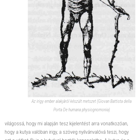
Az irigy ember alakjáról készült metszet
(Giovan Battista della
Porta
De humana physiognomonia)
világossá, hogy mi alapján tesz kijelentést arra vonatkozóan,
hogy a kutya valóban irigy, a szöveg nyilvánvalóvá teszi, hogy