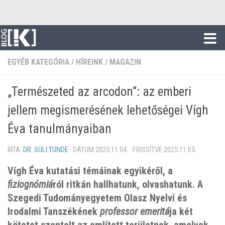
Skip to content
EGYÉB KATEGÓRIA
/
HÍREINK
/
MAGAZIN
„Természeted az arcodon”: az emberi
jellem megismerésének lehetőségei Vígh
Éva tanulmányaiban
ÍRTA:
DR. SÜLI TÜNDE
· DÁTUM
2025.11.04.
· FRISSÍTVE
2025.11.05.
Vígh Éva kutatási témáinak egyikéről, a
fiziognómiá
ról ritkán hallhatunk, olvashatunk. A
Szegedi Tudományegyetem Olasz Nyelvi és
Irodalmi Tanszékének
professor emeritá
ja két
kötetet szentelt az említett területnek, amelyek