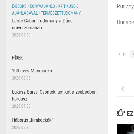
Rusznyá
E-BOOKS
/
KÖNYVAJÁNLÓ
/
KRITIKUSOK
AJÁNLÁSÁVAL
/
TERMÉSZETTUDOMÁNY
Lente Gábor: Tudomány a Dűne
Budape
univerzumában
2026.07.30.
Tags:
HÍREK
100 éves Micimackó
2026.08.05.
Łukasz Barys: Csontok, amiket a zsebedben
hordasz
2026.07.30.
EZ
Háborús „filmkockák”
2026.07.15.