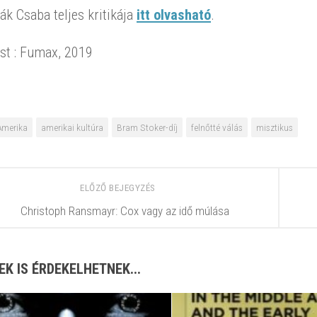
k Csaba teljes kritikája
itt olvasható
.
st : Fumax, 2019
Amerika
amerikai kultúra
Bram Stoker-díj
felnőtté válás
misztikus
ELŐZŐ BEJEGYZÉS
Christoph Ransmayr: Cox vagy az idő múlása
EK IS ÉRDEKELHETNEK...