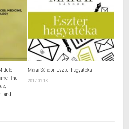
Middle
Márai Sándor: Eszter hagyatéka
Time: The
2017.01.18.
es,
n, and