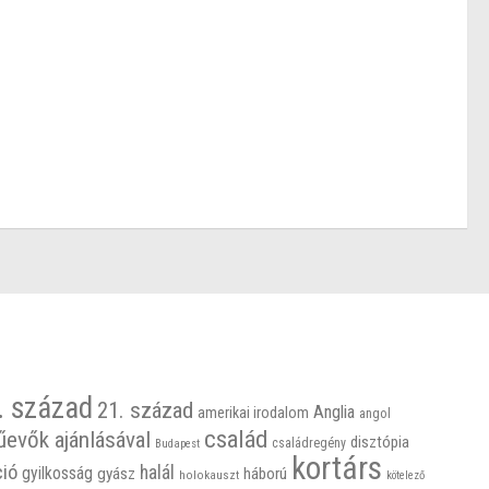
. század
21. század
Anglia
amerikai irodalom
angol
család
űevők ajánlásával
disztópia
családregény
Budapest
kortárs
ció
halál
gyilkosság
gyász
háború
holokauszt
kötelező