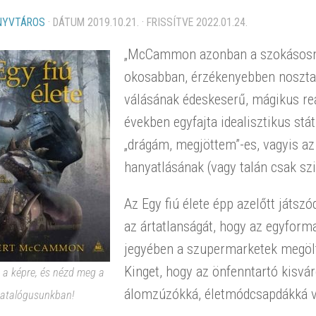
NYVTÁROS
· DÁTUM
2019.10.21.
· FRISSÍTVE
2022.01.24.
„McCammon azonban a szokásosnál
okosabban, érzékenyebben nosztal
válásának édeskeserű, mágikus rea
években egyfajta idealisztikus stá
„drágám, megjöttem”-es, vagyis a
hanyatlásának (vagy talán csak szin
Az
Egy fiú élete
épp azelőtt játszó
az ártatlanságát, hogy az egyforma
jegyében a szupermarketek megölté
Kinget, hogy az önfenntartó kisvár
s a képre, és nézd meg a
álomzúzókká, életmódcsapdákká vá
atalógusunkban!