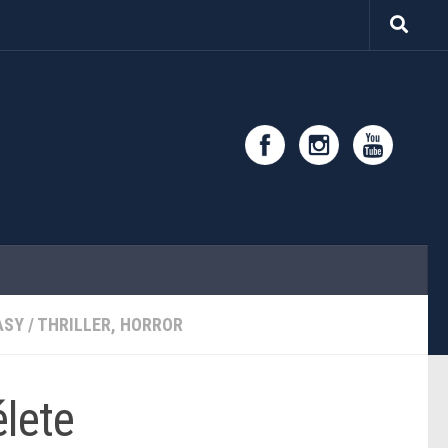
ASY
/
THRILLER, HORROR
lete