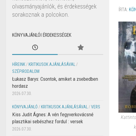
olvasmányajánlók, és érdekességek
ÍRTA:
KÖ
sorakoznak a polcokon.
KÖNYVAJÁNLÓI ÉRDEKESSÉGEK
HÍREINK
/
KRITIKUSOK AJÁNLÁSÁVAL
/
SZÉPIRODALOM
Łukasz Barys: Csontok, amiket a zsebedben
hordasz
2026.07.30.
KÖNYVAJÁNLÓ
/
KRITIKUSOK AJÁNLÁSÁVAL
/
VERS
Kiss Judit Ágnes: A vén fegyverkovácsné
Kattint
plasztikai sebészhez fordul : versek
k
2026.07.30.