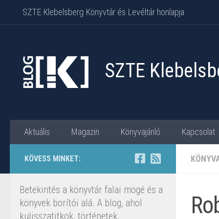
SZTE Klebelsberg Könyvtár és Levéltár honlapja
Skip to content
SZTE Klebelsbe
Aktuális
Magazin
Könyvajánló
Kapcsolat
KÖNYV
KÖVESS MINKET:
Betekintés a könyvtár falai mögé és a
Rob
könyvek borítói alá. A blog, ahol
kulisszatitkok, történetek,