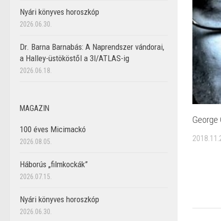
Nyári könyves horoszkóp
2026.06.30.
Dr. Barna Barnabás: A Naprendszer vándorai,
a Halley-üstököstől a 3I/ATLAS-ig
2026.06.18.
MAGAZIN
George 
100 éves Micimackó
2018.11.
2026.08.05.
Háborús „filmkockák”
2026.07.15.
Nyári könyves horoszkóp
2026.06.30.