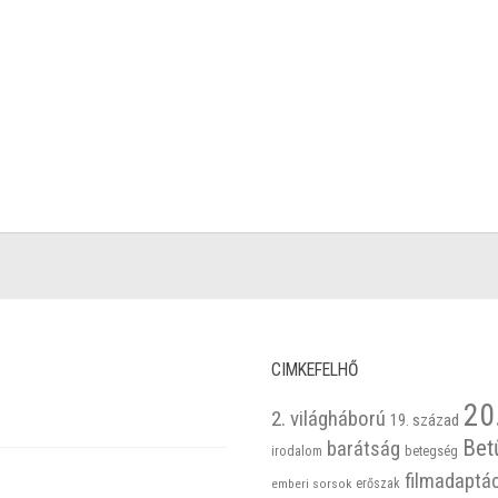
CIMKEFELHŐ
20
2. világháború
19. század
Bet
barátság
betegség
irodalom
filmadaptá
emberi sorsok
erőszak