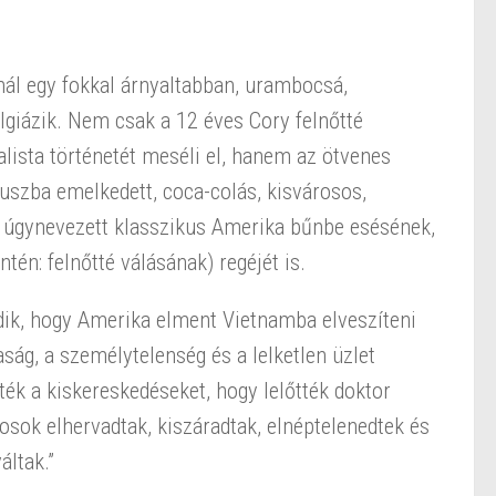
 egy fokkal árnyaltabban, urambocsá,
giázik. Nem csak a 12 éves Cory felnőtté
lista történetét meséli el, hanem az ötvenes
tuszba emelkedett, coca-colás, kisvárosos,
z úgynevezett klasszikus Amerika bűnbe esésének,
tén: felnőtté válásának) regéjét is.
dik, hogy Amerika elment Vietnamba elveszíteni
ság, a személytelenség és a lelketlen üzlet
k a kiskereskedéseket, hogy lelőtték doktor
osok elhervadtak, kiszáradtak, elnéptelenedtek és
ltak.”