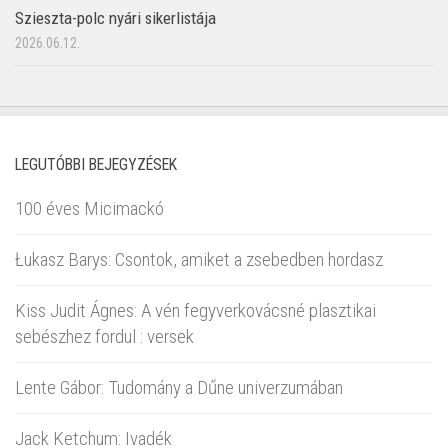
Szieszta-polc nyári sikerlistája
2026.06.12.
LEGUTÓBBI BEJEGYZÉSEK
100 éves Micimackó
Łukasz Barys: Csontok, amiket a zsebedben hordasz
Kiss Judit Ágnes: A vén fegyverkovácsné plasztikai
sebészhez fordul : versek
Lente Gábor: Tudomány a Dűne univerzumában
Jack Ketchum: Ivadék