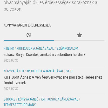
olvasmányajánlók, és érdekességek sorakoznak a
polcokon.
KÖNYVAJÁNLÓI ÉRDEKESSÉGEK
HÍREINK
/
KRITIKUSOK AJÁNLÁSÁVAL
/
SZÉPIRODALOM
Łukasz Barys: Csontok, amiket a zsebedben hordasz
2026.07.30.
KÖNYVAJÁNLÓ
/
KRITIKUSOK AJÁNLÁSÁVAL
/
VERS
Kiss Judit Ágnes: A vén fegyverkovácsné plasztikai sebészhez
fordul : versek
2026.07.30.
E-BOOKS
/
KÖNYVAJÁNLÓ
/
KRITIKUSOK AJÁNLÁSÁVAL
/
TERMÉSZETTUDOMÁNY