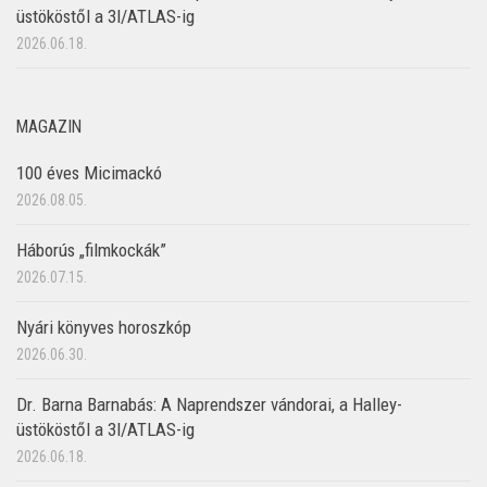
üstököstől a 3I/ATLAS-ig
2026.06.18.
MAGAZIN
100 éves Micimackó
2026.08.05.
Háborús „filmkockák”
2026.07.15.
Nyári könyves horoszkóp
2026.06.30.
Dr. Barna Barnabás: A Naprendszer vándorai, a Halley-
üstököstől a 3I/ATLAS-ig
2026.06.18.