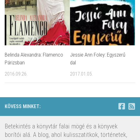
Belinda Alexandra: Flamenco
Jessie Ann Foley: Egyszerű
Párizsban
dal
2016.09.26.
2017.01.05.
KÖVESS MINKET:
Betekintés a könyvtár falai mögé és a könyvek
borítói alá. A blog, ahol kulisszatitkok, történetek,