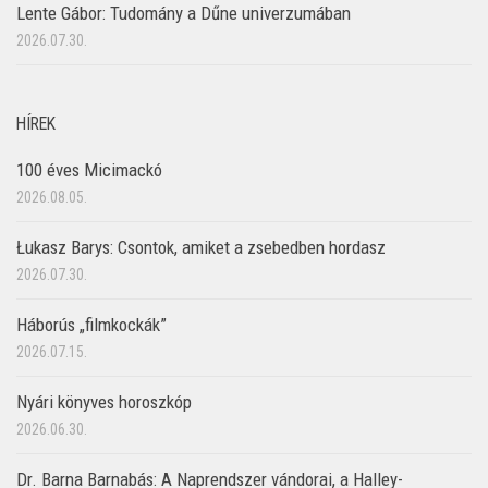
Lente Gábor: Tudomány a Dűne univerzumában
2026.07.30.
HÍREK
100 éves Micimackó
2026.08.05.
Łukasz Barys: Csontok, amiket a zsebedben hordasz
2026.07.30.
Háborús „filmkockák”
2026.07.15.
Nyári könyves horoszkóp
2026.06.30.
Dr. Barna Barnabás: A Naprendszer vándorai, a Halley-