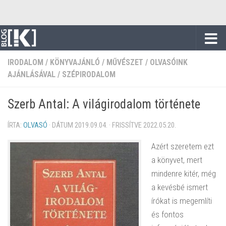
Skip to content
IRODALOM
/
KÖNYVAJÁNLÓ
/
MŰVÉSZET
/
OLVASÓINK
AJÁNLÁSÁVAL
/
SZÉPIRODALOM
Szerb Antal: A világirodalom története
ÍRTA:
OLVASÓ
· DÁTUM
2019.09.04.
· FRISSÍTVE
2022.05.20.
Azért szeretem ezt
a könyvet, mert
mindenre kitér, még
a kevésbé ismert
írókat is megemlíti
és fontos