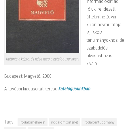
információkat ad
róluk, rendezett
áttekinthető, van
külön névmutatója
is, iskolai
tanulmányokhoz, de
szabadidős
olvasáshoz is
Kattints a képre, és nézd meg a katalógusunkban!
kiváló.
Budapest: Magvető, 2000
A további kiadásokat keresd
katalógusunkban
.
Tags:
irodalomelmélet
irodalomtörténet
irodalomtudomány