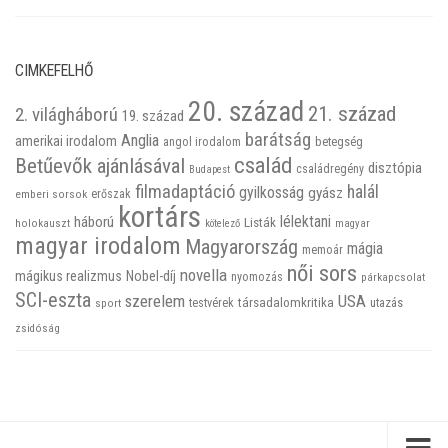
CIMKEFELHŐ
20. század
21. század
2. világháború
19. század
barátság
Anglia
amerikai irodalom
betegség
angol irodalom
család
Betűevők ajánlásával
disztópia
családregény
Budapest
filmadaptáció
halál
gyilkosság
gyász
emberi sorsok
erőszak
kortárs
háború
lélektani
Listák
holokauszt
kötelező
magyar
magyar irodalom
Magyarország
mágia
memoár
női sors
novella
mágikus realizmus
Nobel-díj
nyomozás
párkapcsolat
SCI-eszta
szerelem
USA
társadalomkritika
utazás
sport
testvérek
zsidóság