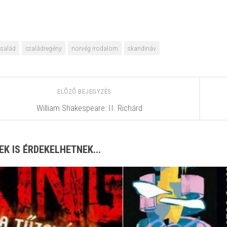
család
családregény
norvég irodalom
skandináv
ELŐZŐ BEJEGYZÉS
William Shakespeare: II. Richárd
EK IS ÉRDEKELHETNEK...