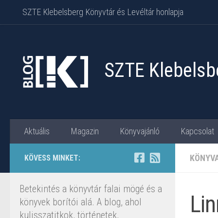
SZTE Klebelsberg Könyvtár és Levéltár honlapja
Skip to content
SZTE Klebelsbe
Aktuális
Magazin
Könyvajánló
Kapcsolat
KÖNYV
KÖVESS MINKET:
Betekintés a könyvtár falai mögé és a
Lin
könyvek borítói alá. A blog, ahol
kulisszatitkok, történetek,