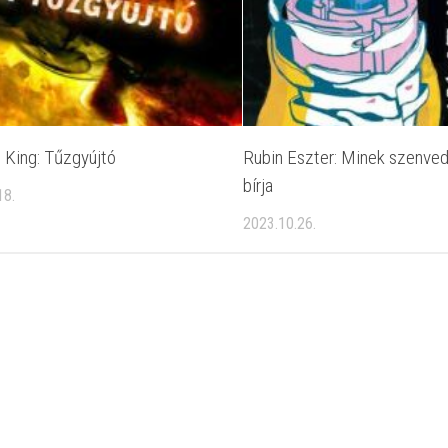
 King: Tűzgyújtó
Rubin Eszter: Minek szenved
bírja
18.
2023.10.26.