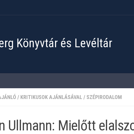
rg Könyvtár és Levéltár
AJÁNLÓ
/
KRITIKUSOK AJÁNLÁSÁVAL
/
SZÉPIRODALOM
n Ullmann: Mielőtt elalszo