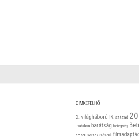
CIMKEFELHŐ
20
2. világháború
19. század
Bet
barátság
betegség
irodalom
filmadaptá
emberi sorsok
erőszak