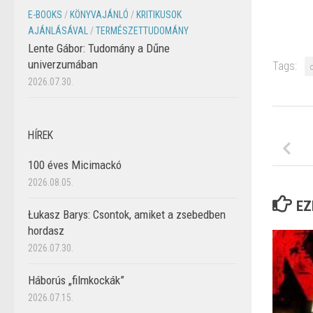
E-BOOKS
/
KÖNYVAJÁNLÓ
/
KRITIKUSOK
AJÁNLÁSÁVAL
/
TERMÉSZETTUDOMÁNY
Lente Gábor: Tudomány a Dűne
univerzumában
Tags:
2026.07.30.
HÍREK
100 éves Micimackó
2026.08.05.
EZ
Łukasz Barys: Csontok, amiket a zsebedben
hordasz
2026.07.30.
Háborús „filmkockák”
2026.07.15.