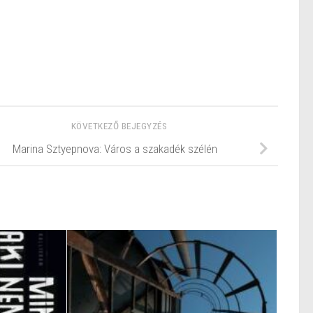
KÖVETKEZŐ BEJEGYZÉS
Marina Sztyepnova: Város a szakadék szélén