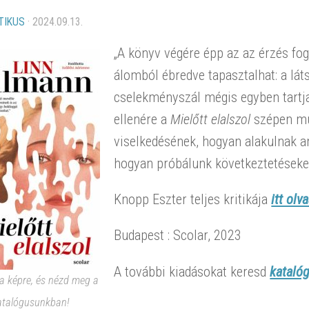
TIKUS
·
2024.09.13.
„A könyv végére épp az az érzés fog
álomból ébredve tapasztalhat: a lá
cselekményszál mégis egyben tartj
ellenére a
Mielőtt elalszol
szépen mut
viselkedésének, hogyan alakulnak a
hogyan próbálunk következtetéseket 
Knopp Eszter teljes kritikája
itt olv
Budapest : Scolar, 2023
A további kiadásokat keresd
kataló
 a képre, és nézd meg a
atalógusunkban!