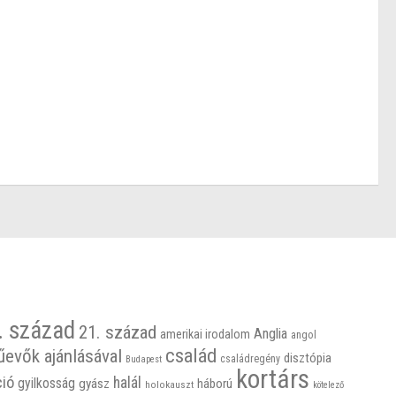
. század
21. század
Anglia
amerikai irodalom
angol
család
űevők ajánlásával
disztópia
családregény
Budapest
kortárs
ció
halál
gyilkosság
gyász
háború
holokauszt
kötelező