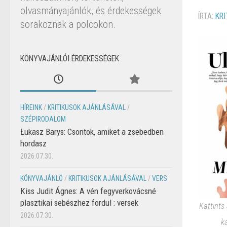
olvasmányajánlók, és érdekességek
ÍRTA:
KRI
sorakoznak a polcokon.
KÖNYVAJÁNLÓI ÉRDEKESSÉGEK
HÍREINK
/
KRITIKUSOK AJÁNLÁSÁVAL
/
SZÉPIRODALOM
Łukasz Barys: Csontok, amiket a zsebedben
hordasz
2026.07.30.
KÖNYVAJÁNLÓ
/
KRITIKUSOK AJÁNLÁSÁVAL
/
VERS
Kiss Judit Ágnes: A vén fegyverkovácsné
plasztikai sebészhez fordul : versek
Kattints
2026.07.30.
k