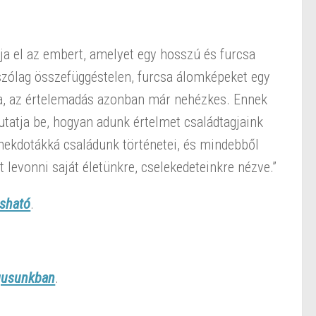
ja el az embert, amelyet egy hosszú és furcsa
tszólag összefüggéstelen, furcsa álomképeket egy
a, az értelemadás azonban már nehézkes. Ennek
atja be, hogyan adunk értelmet családtagjaink
nekdotákká családunk történetei, és mindebből
levonni saját életünkre, cselekedeteinkre nézve.”
asható
.
gusunkban
.