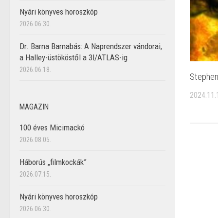
Nyári könyves horoszkóp
2026.06.30.
Dr. Barna Barnabás: A Naprendszer vándorai,
a Halley-üstököstől a 3I/ATLAS-ig
2026.06.18.
Stephen
2024.11.
MAGAZIN
100 éves Micimackó
2026.08.05.
Háborús „filmkockák”
2026.07.15.
Nyári könyves horoszkóp
2026.06.30.