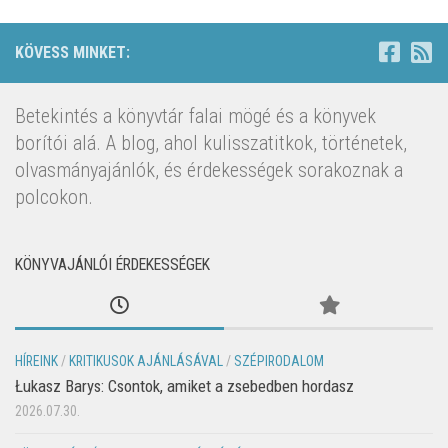
KÖVESS MINKET:
Betekintés a könyvtár falai mögé és a könyvek
borítói alá. A blog, ahol kulisszatitkok, történetek,
olvasmányajánlók, és érdekességek sorakoznak a
polcokon.
KÖNYVAJÁNLÓI ÉRDEKESSÉGEK
HÍREINK
/
KRITIKUSOK AJÁNLÁSÁVAL
/
SZÉPIRODALOM
Łukasz Barys: Csontok, amiket a zsebedben hordasz
2026.07.30.