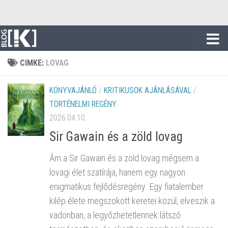
Skip to content
CIMKE:
LOVAG
KÖNYVAJÁNLÓ
/
KRITIKUSOK AJÁNLÁSÁVAL
/
TÖRTÉNELMI REGÉNY
2026.04.10.
Sir Gawain és a zöld lovag
Ám a Sir Gawain és a zöld lovag mégsem a
lovagi élet szatírája, hanem egy nagyon
enigmatikus fejlődésregény. Egy fiatalember
kilép élete megszokott keretei közül, elveszik a
vadonban, a legyőzhetetlennek látszó