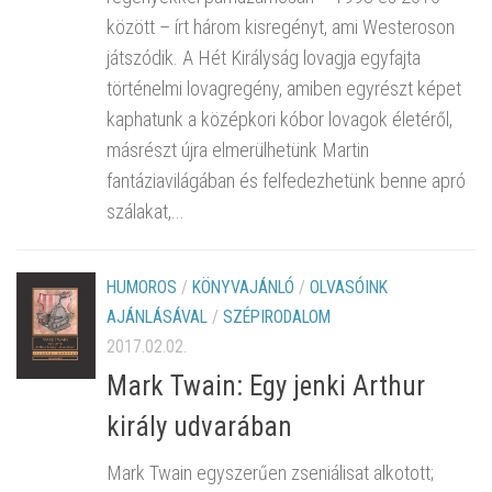
között – írt három kisregényt, ami Westeroson
játszódik. A Hét Királyság lovagja egyfajta
történelmi lovagregény, amiben egyrészt képet
kaphatunk a középkori kóbor lovagok életéről,
másrészt újra elmerülhetünk Martin
fantáziavilágában és felfedezhetünk benne apró
szálakat,...
HUMOROS
/
KÖNYVAJÁNLÓ
/
OLVASÓINK
AJÁNLÁSÁVAL
/
SZÉPIRODALOM
2017.02.02.
Mark Twain: Egy jenki Arthur
király udvarában
Mark Twain egyszerűen zseniálisat alkotott;