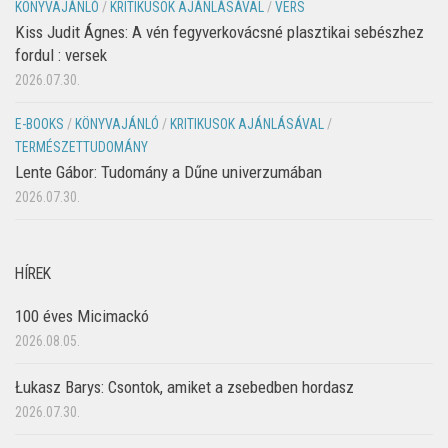
KÖNYVAJÁNLÓ
/
KRITIKUSOK AJÁNLÁSÁVAL
/
VERS
Kiss Judit Ágnes: A vén fegyverkovácsné plasztikai sebészhez
fordul : versek
2026.07.30.
E-BOOKS
/
KÖNYVAJÁNLÓ
/
KRITIKUSOK AJÁNLÁSÁVAL
/
TERMÉSZETTUDOMÁNY
Lente Gábor: Tudomány a Dűne univerzumában
2026.07.30.
HÍREK
100 éves Micimackó
2026.08.05.
Łukasz Barys: Csontok, amiket a zsebedben hordasz
2026.07.30.