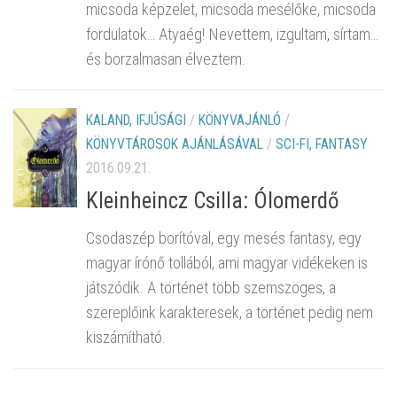
micsoda képzelet, micsoda mesélőke, micsoda
fordulatok… Atyaég! Nevettem, izgultam, sírtam…
és borzalmasan élveztem.
KALAND, IFJÚSÁGI
/
KÖNYVAJÁNLÓ
/
KÖNYVTÁROSOK AJÁNLÁSÁVAL
/
SCI-FI, FANTASY
2016.09.21.
Kleinheincz Csilla: Ólomerdő
Csodaszép borítóval, egy mesés fantasy, egy
magyar írónő tollából, ami magyar vidékeken is
játszódik. A történet több szemszöges, a
szereplőink karakteresek, a történet pedig nem
kiszámítható.