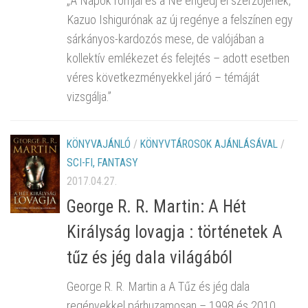
„A Napok romjai és a Ne engedj el szerzőjének,
Kazuo Ishigurónak az új regénye a felszínen egy
sárkányos-kardozós mese, de valójában a
kollektív emlékezet és felejtés – adott esetben
véres következményekkel járó – témáját
vizsgálja.”
KÖNYVAJÁNLÓ
/
KÖNYVTÁROSOK AJÁNLÁSÁVAL
/
SCI-FI, FANTASY
2017.04.27.
George R. R. Martin: A Hét
Királyság lovagja : történetek A
tűz és jég dala világából
George R. R. Martin a A Tűz és jég dala
regényekkel párhuzamosan – 1998 és 2010