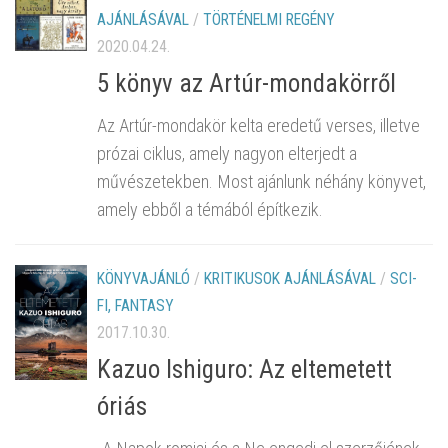
AJÁNLÁSÁVAL
/
TÖRTÉNELMI REGÉNY
2020.04.24.
5 könyv az Artúr-mondakörről
Az Artúr-mondakör kelta eredetű verses, illetve
prózai ciklus, amely nagyon elterjedt a
művészetekben. Most ajánlunk néhány könyvet,
amely ebből a témából építkezik.
KÖNYVAJÁNLÓ
/
KRITIKUSOK AJÁNLÁSÁVAL
/
SCI-
FI, FANTASY
2017.10.30.
Kazuo Ishiguro: Az eltemetett
óriás