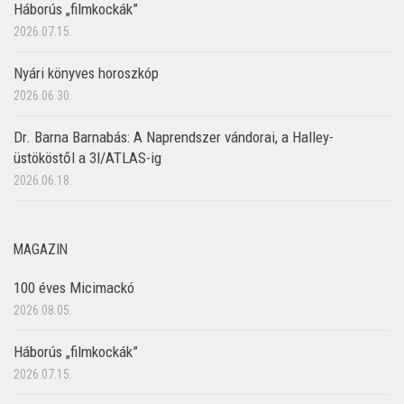
Háborús „filmkockák”
2026.07.15.
Nyári könyves horoszkóp
2026.06.30.
Dr. Barna Barnabás: A Naprendszer vándorai, a Halley-
üstököstől a 3I/ATLAS-ig
2026.06.18.
MAGAZIN
100 éves Micimackó
2026.08.05.
Háborús „filmkockák”
2026.07.15.