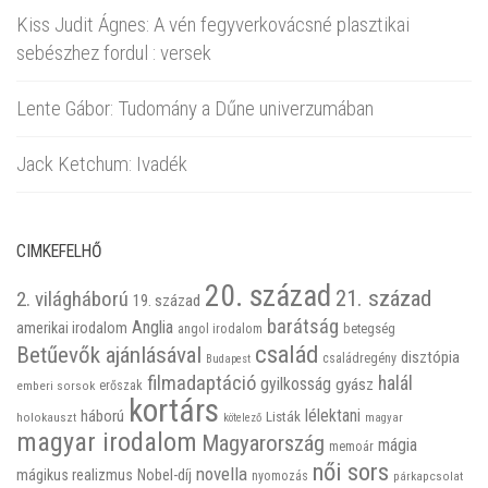
Kiss Judit Ágnes: A vén fegyverkovácsné plasztikai
sebészhez fordul : versek
Lente Gábor: Tudomány a Dűne univerzumában
Jack Ketchum: Ivadék
CIMKEFELHŐ
20. század
21. század
2. világháború
19. század
barátság
Anglia
amerikai irodalom
betegség
angol irodalom
család
Betűevők ajánlásával
disztópia
családregény
Budapest
filmadaptáció
halál
gyilkosság
gyász
emberi sorsok
erőszak
kortárs
háború
lélektani
Listák
holokauszt
kötelező
magyar
magyar irodalom
Magyarország
mágia
memoár
női sors
novella
mágikus realizmus
Nobel-díj
nyomozás
párkapcsolat