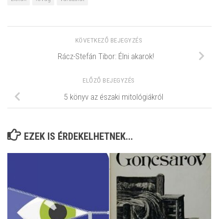
KÖVETKEZŐ BEJEGYZÉS
Rácz-Stefán Tibor: Élni akarok!
ELŐZŐ BEJEGYZÉS
5 könyv az északi mitológiákról
EZEK IS ÉRDEKELHETNEK...