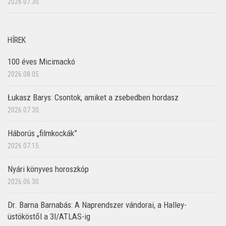
2026.07.30.
HÍREK
100 éves Micimackó
2026.08.05.
Łukasz Barys: Csontok, amiket a zsebedben hordasz
2026.07.30.
Háborús „filmkockák”
2026.07.15.
Nyári könyves horoszkóp
2026.06.30.
Dr. Barna Barnabás: A Naprendszer vándorai, a Halley-
üstököstől a 3I/ATLAS-ig