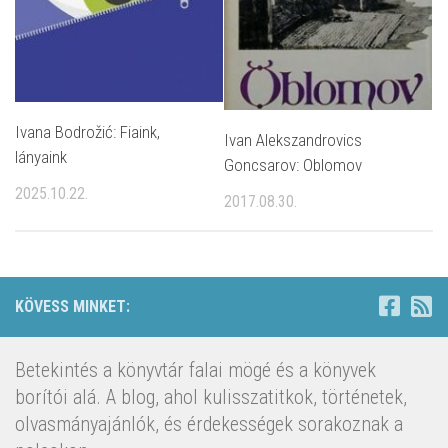
Ivana Bodrožić: Fiaink,
Ivan Alekszandrovics
lányaink
Goncsarov: Oblomov
2025.10.22.
2017.08.30.
KÖVESS MINKET:
Betekintés a könyvtár falai mögé és a könyvek
borítói alá. A blog, ahol kulisszatitkok, történetek,
olvasmányajánlók, és érdekességek sorakoznak a