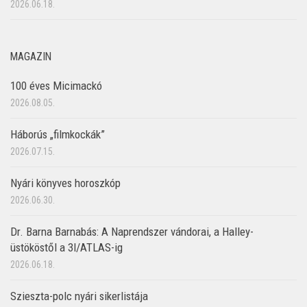
2026.06.18.
MAGAZIN
100 éves Micimackó
2026.08.05.
Háborús „filmkockák”
2026.07.15.
Nyári könyves horoszkóp
2026.06.30.
Dr. Barna Barnabás: A Naprendszer vándorai, a Halley-
üstököstől a 3I/ATLAS-ig
2026.06.18.
Szieszta-polc nyári sikerlistája