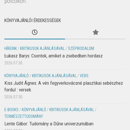
polcokon.
KÖNYVAJÁNLÓI ÉRDEKESSÉGEK
HÍREINK
/
KRITIKUSOK AJÁNLÁSÁVAL
/
SZÉPIRODALOM
Łukasz Barys: Csontok, amiket a zsebedben hordasz
2026.07.30.
KÖNYVAJÁNLÓ
/
KRITIKUSOK AJÁNLÁSÁVAL
/
VERS
Kiss Judit Ágnes: A vén fegyverkovácsné plasztikai sebészhez
fordul : versek
2026.07.30.
E-BOOKS
/
KÖNYVAJÁNLÓ
/
KRITIKUSOK AJÁNLÁSÁVAL
/
TERMÉSZETTUDOMÁNY
Lente Gábor: Tudomány a Dűne univerzumában