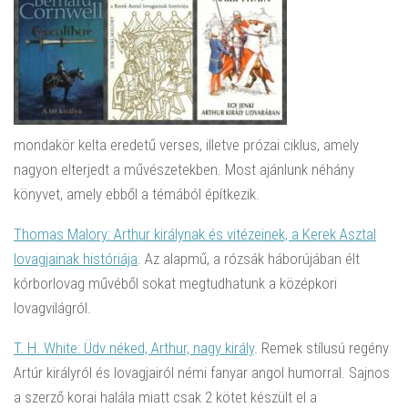
mondakör kelta eredetű verses, illetve prózai ciklus, amely
nagyon elterjedt a művészetekben. Most ajánlunk néhány
könyvet, amely ebből a témából építkezik.
Thomas Malory: Arthur királynak és vitézeinek, a Kerek Asztal
lovagjainak históriája
. Az alapmű, a rózsák háborújában élt
kórborlovag művéből sokat megtudhatunk a középkori
lovagvilágról.
T. H. White: Üdv néked, Arthur, nagy király
. Remek stílusú regény
Artúr királyról és lovagjairól némi fanyar angol humorral. Sajnos
a szerző korai halála miatt csak 2 kötet készült el a