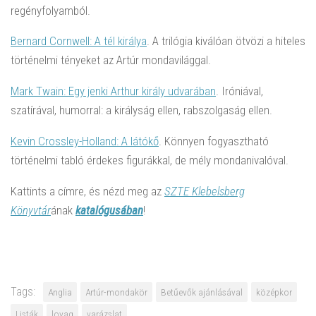
regényfolyamból.
Bernard Cornwell: A ​tél királya
. A trilógia kiválóan ötvözi a hiteles
történelmi tényeket az Artúr mondavilággal.
Mark Twain: Egy jenki Arthur király udvarában
. Iróniával,
szatírával, humorral: a királyság ellen, rabszolgaság ellen.
Kevin Crossley-Holland: A látókő
. Könnyen fogyasztható
történelmi tabló érdekes figurákkal, de mély mondanivalóval.
Kattints a címre, és nézd meg az
SZTE Klebelsberg
Könyvtár
ának
katalógusában
!
Tags:
Anglia
Artúr-mondakör
Betűevők ajánlásával
középkor
Listák
lovag
varázslat