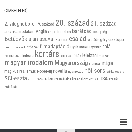
CIMKEFELHŐ
20. század
21. század
2. világháború
19. század
barátság
Anglia
amerikai irodalom
betegség
angol irodalom
család
Betűevők ajánlásával
disztópia
családregény
Budapest
filmadaptáció
halál
gyilkosság
gyász
emberi sorsok
erőszak
kortárs
háború
lélektani
Listák
holokauszt
kötelező
magyar
magyar irodalom
Magyarország
mágia
memoár
női sors
novella
mágikus realizmus
Nobel-díj
nyomozás
párkapcsolat
SCI-eszta
szerelem
USA
társadalomkritika
utazás
sport
testvérek
zsidóság