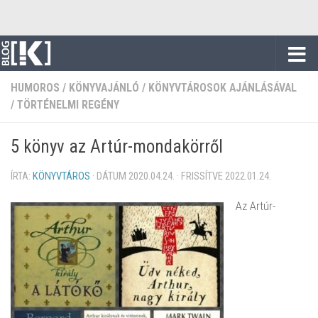
Skip to content
HUMOROS
/
KÖNYVAJÁNLÓ
/
KÖNYVTÁROSOK AJÁNLÁSÁVAL
/
TÖRTÉNELMI REGÉNY
5 könyv az Artúr-mondakörről
ÍRTA:
KÖNYVTÁROS
· DÁTUM
2020.04.24.
· FRISSÍTVE
2022.01.24.
Az Artúr-