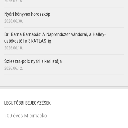
2026.07.15.
Nyári könyves horoszkóp
2026.06.30.
Dr. Barna Barnabás: A Naprendszer vándorai, a Halley-
üstököstől a 3I/ATLAS-ig
2026.06.18.
Szieszta-polc nyári sikerlistája
2026.06.12.
LEGUTÓBBI BEJEGYZÉSEK
100 éves Micimackó