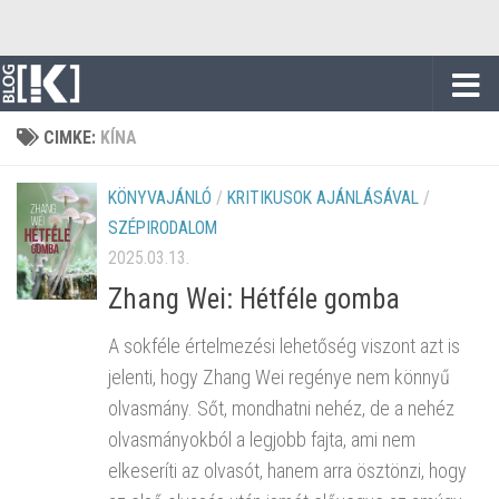
Skip to content
CIMKE:
KÍNA
KÖNYVAJÁNLÓ
/
KRITIKUSOK AJÁNLÁSÁVAL
/
SZÉPIRODALOM
2025.03.13.
Zhang Wei: Hétféle gomba
A sokféle értelmezési lehetőség viszont azt is
jelenti, hogy Zhang Wei regénye nem könnyű
olvasmány. Sőt, mondhatni nehéz, de a nehéz
olvasmányokból a legjobb fajta, ami nem
elkeseríti az olvasót, hanem arra ösztönzi, hogy