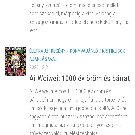
néhány szürreális elem megjelenése mellett –
nem szakad el, márpedig a kínai valóság a
lenyűgöző iramú fejlődés ellenére kőkemény tud
lenni.
ÉLETRAJZI REGÉNY
/
KÖNYVAJÁNLÓ
/
KRITIKUSOK
AJÁNLÁSÁVAL
2023.12.21.
Ai Weiwei: 1000 év öröm és bánat
Ai Weiwei memoárt írt 1000 év öröm és
bánat címen, hogy elmondja fiának a történetét,
amiből kihagyhatatlan a jobboldali költő, Aj Csing
nagyapa élete: huszadik századi családtörténet,
ami megmutatja, az autokrata elnyomásban a
művészet valódi túlélési technika.