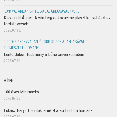
KÖNYVAJÁNLÓ
/
KRITIKUSOK AJÁNLÁSÁVAL
/
VERS
Kiss Judit Ágnes: A vén fegyverkovácsné plasztikai sebészhez
fordul : versek
2026.07.30.
E-BOOKS
/
KÖNYVAJÁNLÓ
/
KRITIKUSOK AJÁNLÁSÁVAL
/
TERMÉSZETTUDOMÁNY
Lente Gábor: Tudomány a Dűne univerzumában
2026.07.30.
HÍREK
100 éves Micimackó
2026.08.05.
Łukasz Barys: Csontok, amiket a zsebedben hordasz