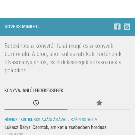
KÖVESS MINKET:
Betekintés a könyvtár falai mögé és a könyvek
borítói alá. A blog, ahol kulisszatitkok, történetek,
olvasmányajánlók, és érdekességek sorakoznak a
polcokon.
KÖNYVAJÁNLÓI ÉRDEKESSÉGEK
HÍREINK
/
KRITIKUSOK AJÁNLÁSÁVAL
/
SZÉPIRODALOM
Łukasz Barys: Csontok, amiket a zsebedben hordasz
2026.07.30.