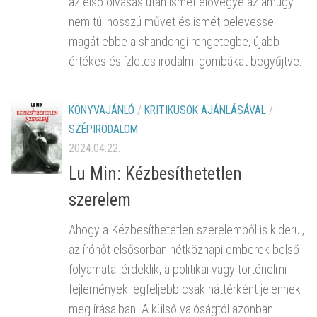
az első olvasás után ismét elővegye az amúgy
nem túl hosszú művet és ismét belevesse
magát ebbe a shandongi rengetegbe, újabb
értékes és ízletes irodalmi gombákat begyűjtve.
KÖNYVAJÁNLÓ
/
KRITIKUSOK AJÁNLÁSÁVAL
/
SZÉPIRODALOM
2024.04.22.
Lu Min: Kézbesíthetetlen
szerelem
Ahogy a Kézbesíthetetlen szerelemből is kiderül,
az írónőt elsősorban hétköznapi emberek belső
folyamatai érdeklik, a politikai vagy történelmi
fejlemények legfeljebb csak háttérként jelennek
meg írásaiban. A külső valóságtól azonban –