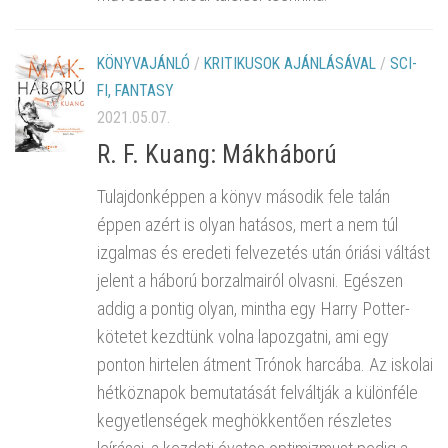
KÖNYVAJÁNLÓ
/
KRITIKUSOK AJÁNLÁSÁVAL
/
SCI-
FI, FANTASY
2021.05.07.
R. F. Kuang: Mákháború
Tulajdonképpen a könyv második fele talán
éppen azért is olyan hatásos, mert a nem túl
izgalmas és eredeti felvezetés után óriási váltást
jelent a háború borzalmairól olvasni. Egészen
addig a pontig olyan, mintha egy Harry Potter-
kötetet kezdtünk volna lapozgatni, ami egy
ponton hirtelen átment Trónok harcába. Az iskolai
hétköznapok bemutatását felváltják a különféle
kegyetlenségek meghökkentően részletes