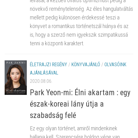
leírásai, a kezdeti óvatos optimizmust pedig a
növekvő reménytelenség. Az éles hangulatváltás
mellett pedig különösen érdekessé teszi a
könyvet a romantikus történetszál hiánya és az
is, hogy a szerző nem igyekszik szimpatikussá
tenni a központi karaktert.
ÉLETRAJZI REGÉNY
/
KÖNYVAJÁNLÓ
/
OLVASÓINK
AJÁNLÁSÁVAL
2020.08.06.
Park Yeon-mi: Élni akartam : egy
észak-koreai lány útja a
szabadság felé
Ez egy olyan történet, amiről mindenkinek
hallania kell. Szerencsére boldog vége van