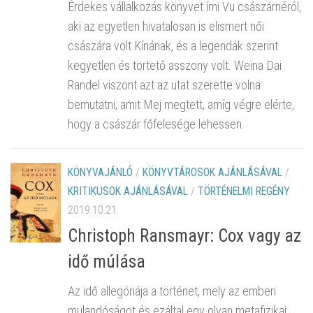
Érdekes vállalkozás könyvet írni Vu császárnéról,
aki az egyetlen hivatalosan is elismert női
császára volt Kínának, és a legendák szerint
kegyetlen és törtető asszony volt. Weina Dai
Randel viszont azt az utat szerette volna
bemutatni, amit Mej megtett, amíg végre elérte,
hogy a császár főfelesége lehessen.
KÖNYVAJÁNLÓ
/
KÖNYVTÁROSOK AJÁNLÁSÁVAL
/
KRITIKUSOK AJÁNLÁSÁVAL
/
TÖRTÉNELMI REGÉNY
2019.10.21.
Christoph Ransmayr: Cox vagy az
idő múlása
Az idő allegóriája a történet, mely az emberi
mulandóságot és ezáltal egy olyan metafizikai