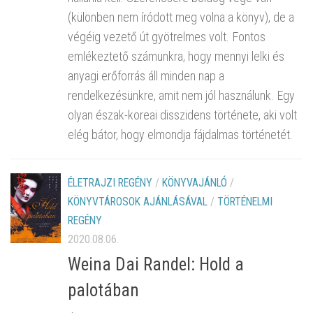
(különben nem íródott meg volna a könyv), de a
végéig vezető út gyötrelmes volt. Fontos
emlékeztető számunkra, hogy mennyi lelki és
anyagi erőforrás áll minden nap a
rendelkezésünkre, amit nem jól használunk. Egy
olyan észak-koreai disszidens története, aki volt
elég bátor, hogy elmondja fájdalmas történetét.
ÉLETRAJZI REGÉNY
/
KÖNYVAJÁNLÓ
/
KÖNYVTÁROSOK AJÁNLÁSÁVAL
/
TÖRTÉNELMI
REGÉNY
2020.08.06.
Weina Dai Randel: Hold a
palotában