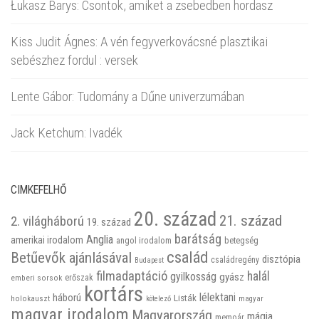
Łukasz Barys: Csontok, amiket a zsebedben hordasz
Kiss Judit Ágnes: A vén fegyverkovácsné plasztikai
sebészhez fordul : versek
Lente Gábor: Tudomány a Dűne univerzumában
Jack Ketchum: Ivadék
CIMKEFELHŐ
20. század
21. század
2. világháború
19. század
barátság
Anglia
amerikai irodalom
betegség
angol irodalom
család
Betűevők ajánlásával
disztópia
családregény
Budapest
filmadaptáció
halál
gyilkosság
gyász
emberi sorsok
erőszak
kortárs
háború
lélektani
Listák
holokauszt
kötelező
magyar
magyar irodalom
Magyarország
mágia
memoár