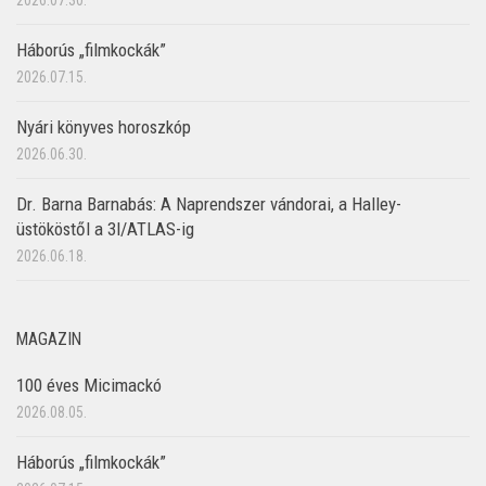
2026.07.30.
Háborús „filmkockák”
2026.07.15.
Nyári könyves horoszkóp
2026.06.30.
Dr. Barna Barnabás: A Naprendszer vándorai, a Halley-
üstököstől a 3I/ATLAS-ig
2026.06.18.
MAGAZIN
100 éves Micimackó
2026.08.05.
Háborús „filmkockák”