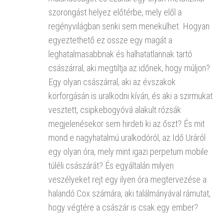
szorongást helyez előtérbe, mely elől a
regényvilágban senki sem menekülhet. Hogyan
egyeztethető ez össze egy magát a
leghatalmasabbnak és halhatatlannak tartó
császárral, aki megtiltja az időnek, hogy múljon?
Egy olyan császárral, aki az évszakok
körforgásán is uralkodni kíván, és aki a szirmukat
vesztett, csipkebogyóvá alakult rózsák
megjelenésekor sem hirdeti ki az őszt? És mit
mond e nagyhatalmú uralkodóról, az Idő Uráról
egy olyan óra, mely mint igazi perpetum mobile
túléli császárát? És egyáltalán milyen
veszélyeket rejt egy ilyen óra megtervezése a
halandó Cox számára, aki találmányával rámutat,
hogy végtére a császár is csak egy ember?