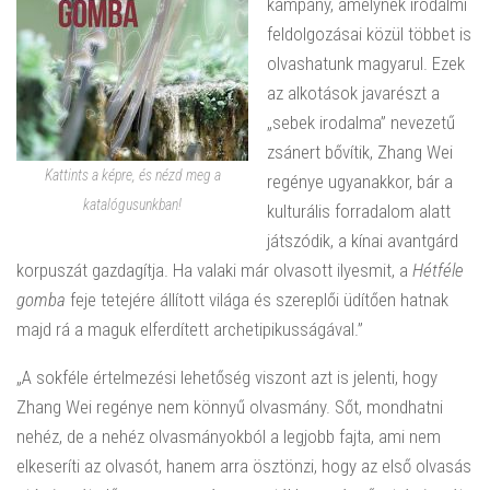
kampány, amelynek irodalmi
feldolgozásai közül többet is
olvashatunk magyarul. Ezek
az alkotások javarészt a
„sebek irodalma” nevezetű
zsánert bővítik, Zhang Wei
Kattints a képre, és nézd meg a
regénye ugyanakkor, bár a
katalógusunkban!
kulturális forradalom alatt
játszódik, a kínai avantgárd
korpuszát gazdagítja. Ha valaki már olvasott ilyesmit, a
Hétféle
gomba
feje tetejére állított világa és szereplői üdítően hatnak
majd rá a maguk elferdített archetipikusságával.”
„A sokféle értelmezési lehetőség viszont azt is jelenti, hogy
Zhang Wei regénye nem könnyű olvasmány. Sőt, mondhatni
nehéz, de a nehéz olvasmányokból a legjobb fajta, ami nem
elkeseríti az olvasót, hanem arra ösztönzi, hogy az első olvasás