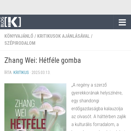
Skip to content
KÖNYVAJÁNLÓ
/
KRITIKUSOK AJÁNLÁSÁVAL
/
SZÉPIRODALOM
Zhang Wei: Hétféle gomba
ÍRTA:
KRITIKUS
·
2025.03.13.
„A regény a szerző
gyerekkorának helyszínére,
egy shandongi
erdőgazdaságba kalauzolja
az olvasót. A háttérben zajlik
a kulturális forradalom, a