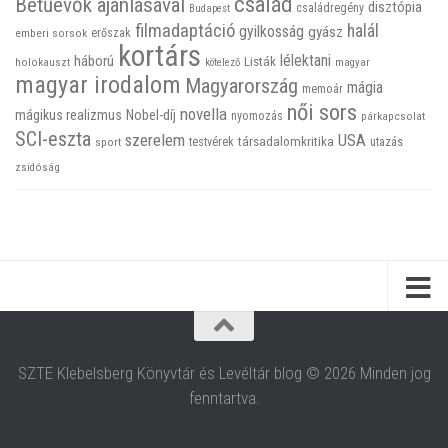
család
Betűevők ajánlásával
disztópia
családregény
Budapest
filmadaptáció
halál
gyilkosság
gyász
emberi sorsok
erőszak
kortárs
háború
lélektani
Listák
holokauszt
kötelező
magyar
magyar irodalom
Magyarország
mágia
memoár
női sors
novella
mágikus realizmus
Nobel-díj
nyomozás
párkapcsolat
SCI-eszta
szerelem
USA
társadalomkritika
utazás
sport
testvérek
zsidóság
SZTE Klebelsberg Könyvtár és Levéltár blog © 2026 Minden jog
fenntartva.