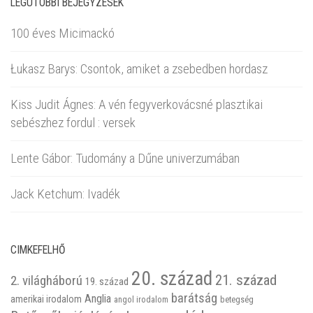
LEGUTÓBBI BEJEGYZÉSEK
100 éves Micimackó
Łukasz Barys: Csontok, amiket a zsebedben hordasz
Kiss Judit Ágnes: A vén fegyverkovácsné plasztikai
sebészhez fordul : versek
Lente Gábor: Tudomány a Dűne univerzumában
Jack Ketchum: Ivadék
CIMKEFELHŐ
20. század
21. század
2. világháború
19. század
barátság
Anglia
amerikai irodalom
betegség
angol irodalom