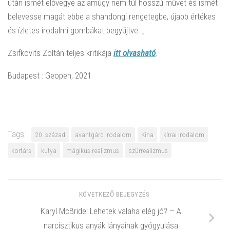
után ismét elővegye az amúgy nem túl hosszú művet és ismét
belevesse magát ebbe a shandongi rengetegbe, újabb értékes
és ízletes irodalmi gombákat begyűjtve. „
Zsifkovits Zoltán teljes kritikája
itt olvasható
.
Budapest : Geopen, 2021
Tags:
20. század
avantgárd irodalom
Kína
kínai irodalom
kortárs
kutya
mágikus realizmus
szürrealizmus
KÖVETKEZŐ BEJEGYZÉS
Karyl McBride: Lehetek valaha elég jó? – A
narcisztikus anyák lányainak gyógyulása