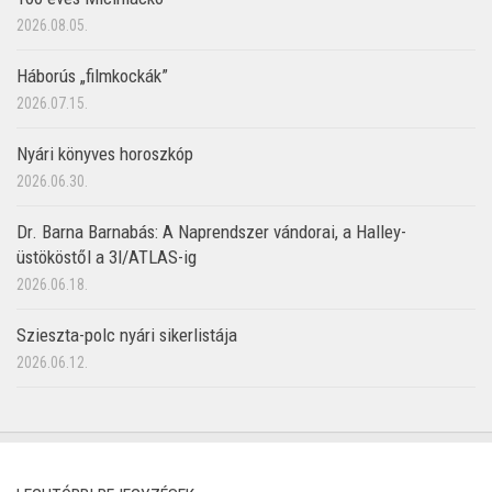
2026.08.05.
Háborús „filmkockák”
2026.07.15.
Nyári könyves horoszkóp
2026.06.30.
Dr. Barna Barnabás: A Naprendszer vándorai, a Halley-
üstököstől a 3I/ATLAS-ig
2026.06.18.
Szieszta-polc nyári sikerlistája
2026.06.12.