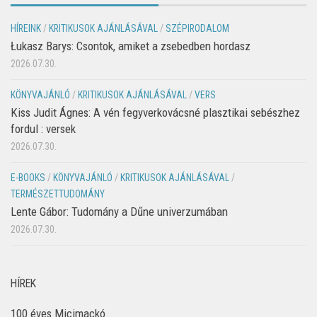
HÍREINK
/
KRITIKUSOK AJÁNLÁSÁVAL
/
SZÉPIRODALOM
Łukasz Barys: Csontok, amiket a zsebedben hordasz
2026.07.30.
KÖNYVAJÁNLÓ
/
KRITIKUSOK AJÁNLÁSÁVAL
/
VERS
Kiss Judit Ágnes: A vén fegyverkovácsné plasztikai sebészhez
fordul : versek
2026.07.30.
E-BOOKS
/
KÖNYVAJÁNLÓ
/
KRITIKUSOK AJÁNLÁSÁVAL
/
TERMÉSZETTUDOMÁNY
Lente Gábor: Tudomány a Dűne univerzumában
2026.07.30.
HÍREK
100 éves Micimackó