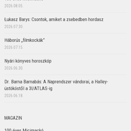
2026.08.05.
Łukasz Barys: Csontok, amiket a zsebedben hordasz
2026.07.30.
Háborús „filmkockák”
2026.07.15.
Nyári könyves horoszkóp
2026.06.30.
Dr. Barna Barnabás: A Naprendszer vándorai, a Halley-
üstököstől a 3I/ATLAS-ig
2026.06.18.
MAGAZIN
100 éves Micimackó