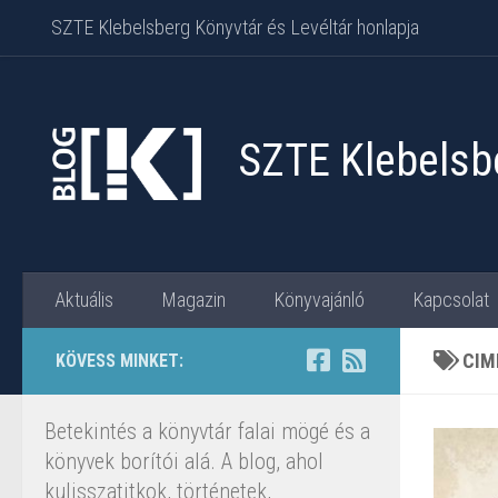
SZTE Klebelsberg Könyvtár és Levéltár honlapja
Skip to content
SZTE Klebelsbe
Aktuális
Magazin
Könyvajánló
Kapcsolat
CIM
KÖVESS MINKET:
Betekintés a könyvtár falai mögé és a
könyvek borítói alá. A blog, ahol
kulisszatitkok, történetek,