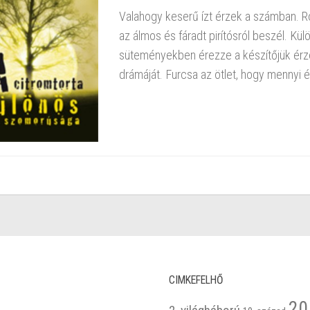
Valahogy keserű ízt érzek a számban. Ro
az álmos és fáradt pirítósról beszél. K
süteményekben érezze a készítőjük érzés
drámáját. Furcsa az ötlet, hogy mennyi é
CIMKEFELHŐ
20