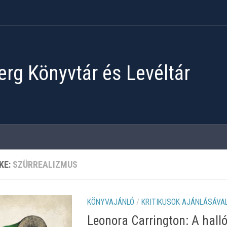
rg Könyvtár és Levéltár
KE:
SZÜRREALIZMUS
KÖNYVAJÁNLÓ
/
KRITIKUSOK AJÁNLÁSÁVA
Leonora Carrington: A hall