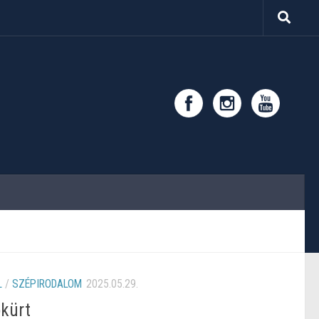
L
/
SZÉPIRODALOM
2025.05.29.
ókürt