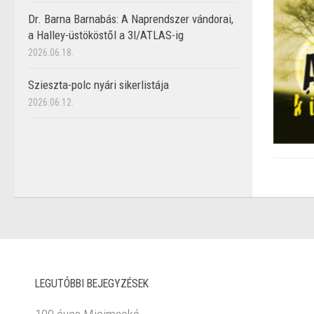
Dr. Barna Barnabás: A Naprendszer vándorai,
a Halley-üstököstől a 3I/ATLAS-ig
2026.06.18.
Szieszta-polc nyári sikerlistája
2026.06.12.
LEGUTÓBBI BEJEGYZÉSEK