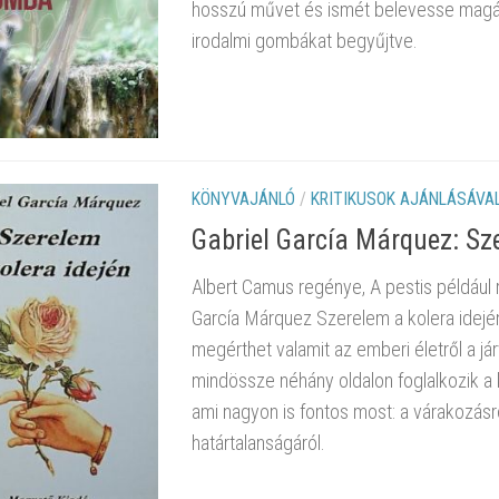
hosszú művet és ismét belevesse magát
irodalmi gombákat begyűjtve.
KÖNYVAJÁNLÓ
/
KRITIKUSOK AJÁNLÁSÁVA
Gabriel García Márquez: Sze
Albert Camus regénye, A pestis például r
García Márquez Szerelem a kolera idejé
megérthet valamit az emberi életről a já
mindössze néhány oldalon foglalkozik a 
ami nagyon is fontos most: a várakozásról
határtalanságáról.