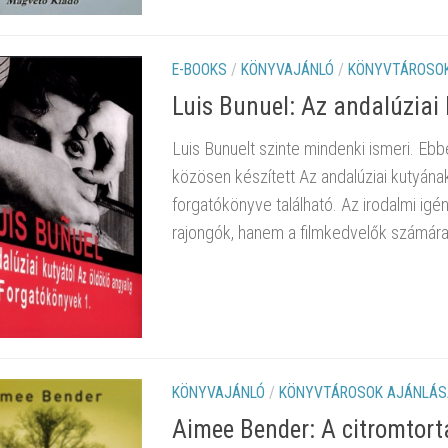
E-BOOKS
/
KÖNYVAJÁNLÓ
/
KÖNYVTÁROSOK
Luis Bunuel: Az andalúziai 
Luis Bunuelt szinte mindenki ismeri. Ebbe
közösen készített Az andalúziai kutyának
forgatókönyve található. Az irodalmi igé
rajongók, hanem a filmkedvelők számára
KÖNYVAJÁNLÓ
/
KÖNYVTÁROSOK AJÁNLÁS
Aimee Bender: A citromtor