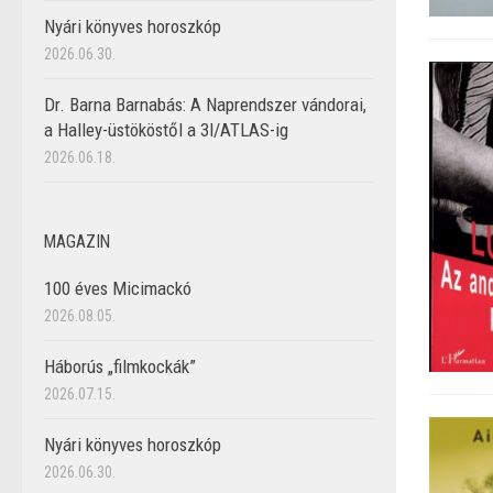
Nyári könyves horoszkóp
2026.06.30.
Dr. Barna Barnabás: A Naprendszer vándorai,
a Halley-üstököstől a 3I/ATLAS-ig
2026.06.18.
MAGAZIN
100 éves Micimackó
2026.08.05.
Háborús „filmkockák”
2026.07.15.
Nyári könyves horoszkóp
2026.06.30.