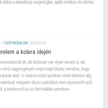
 ebbe a shandongi rengetegbe, újabb értékes és ízletes
L
/
SZÉPIRODALOM
2020.05.26.
relem a kolera idején
eneszánszát éli, de biztosan van olyan olvasó is, aki
n című nagyregényét veszi majd kézbe, remélve, hogy
rványok alatt. A vaskos kötet azonban címe ellenére alig,
kolerával, mégsem okoz csalódást, mert olyasmiről szól,
, a türelemről és az élet halállal szembeni