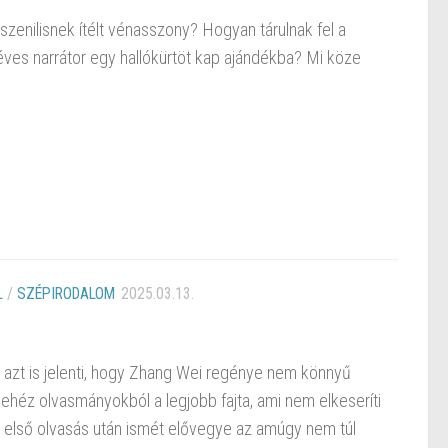
enilisnek ítélt vénasszony? Hogyan tárulnak fel a
éves narrátor egy hallókürtöt kap ajándékba? Mi köze
L
/
SZÉPIRODALOM
2025.03.13.
 azt is jelenti, hogy Zhang Wei regénye nem könnyű
ehéz olvasmányokból a legjobb fajta, ami nem elkeseríti
z első olvasás után ismét elővegye az amúgy nem túl