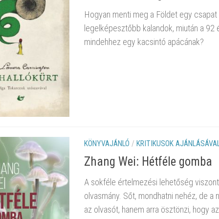
Hogyan menti meg a Földet egy csapat sz
legelképesztőbb kalandok, miután a 92 
mindehhez egy kacsintó apácának?
KÖNYVAJÁNLÓ
/
KRITIKUSOK AJÁNLÁSÁVA
Zhang Wei: Hétféle gomba
A sokféle értelmezési lehetőség viszont
olvasmány. Sőt, mondhatni nehéz, de a n
az olvasót, hanem arra ösztönzi, hogy a