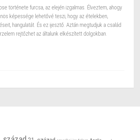
se története furcsa, az elején izgalmas. Élveztem, ahogy
ülönös képessége lehetővé teszi, hogy az ételekben,
eit, hangulatát. És ez ijesztő. Aztán megtudjuk a család
rzelem rejtőzhet az általunk elkészített dolgokban.
. század
21. század