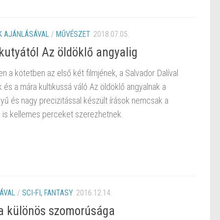
 AJÁNLÁSÁVAL
/
MŰVÉSZET
2018.07.05.
kutyától Az öldöklő angyalig
n a kötetben az első két filmjének, a Salvador Dalíval
 és a mára kultikussá váló Az öldöklő angyalnak a
nyű és nagy precizitással készült írások nemcsak a
 is kellemes perceket szerezhetnek.
ÁVAL
/
SCI-FI, FANTASY
2016.12.14.
ta különös szomorúsága