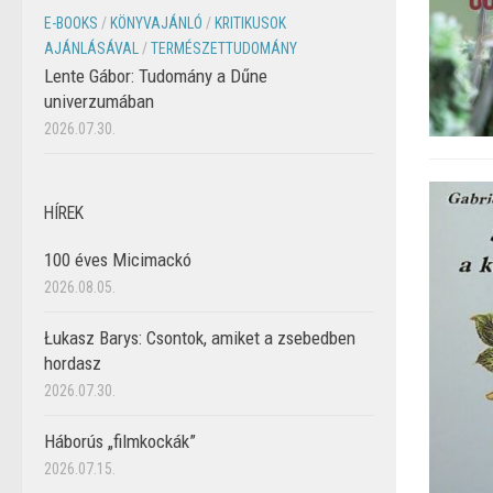
E-BOOKS
/
KÖNYVAJÁNLÓ
/
KRITIKUSOK
AJÁNLÁSÁVAL
/
TERMÉSZETTUDOMÁNY
Lente Gábor: Tudomány a Dűne
univerzumában
2026.07.30.
HÍREK
100 éves Micimackó
2026.08.05.
Łukasz Barys: Csontok, amiket a zsebedben
hordasz
2026.07.30.
Háborús „filmkockák”
2026.07.15.