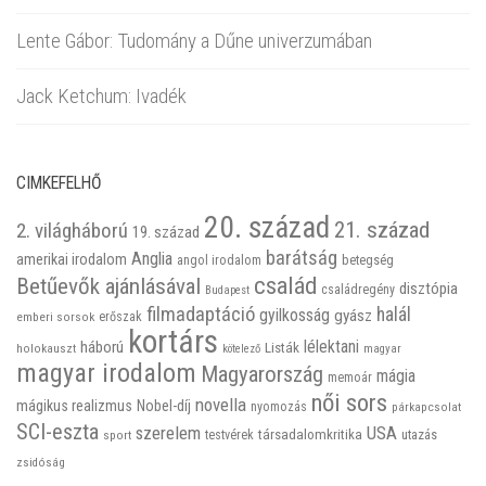
Lente Gábor: Tudomány a Dűne univerzumában
Jack Ketchum: Ivadék
CIMKEFELHŐ
20. század
21. század
2. világháború
19. század
barátság
Anglia
amerikai irodalom
betegség
angol irodalom
család
Betűevők ajánlásával
disztópia
családregény
Budapest
filmadaptáció
halál
gyilkosság
gyász
emberi sorsok
erőszak
kortárs
háború
lélektani
Listák
holokauszt
kötelező
magyar
magyar irodalom
Magyarország
mágia
memoár
női sors
novella
mágikus realizmus
Nobel-díj
nyomozás
párkapcsolat
SCI-eszta
szerelem
USA
társadalomkritika
utazás
sport
testvérek
zsidóság