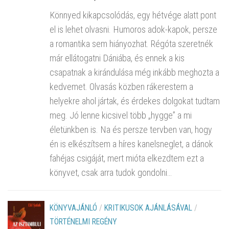
Könnyed kikapcsolódás, egy hétvége alatt pont
el is lehet olvasni. Humoros adok-kapok, persze
a romantika sem hiányozhat. Régóta szeretnék
már ellátogatni Dániába, és ennek a kis
csapatnak a kirándulása még inkább meghozta a
kedvemet. Olvasás közben rákerestem a
helyekre ahol jártak, és érdekes dolgokat tudtam
meg. Jó lenne kicsivel több „hygge” a mi
életünkben is. Na és persze tervben van, hogy
én is elkészítsem a híres kanelsneglet, a dánok
fahéjas csigáját, mert mióta elkezdtem ezt a
könyvet, csak arra tudok gondolni…
KÖNYVAJÁNLÓ
/
KRITIKUSOK AJÁNLÁSÁVAL
/
TÖRTÉNELMI REGÉNY