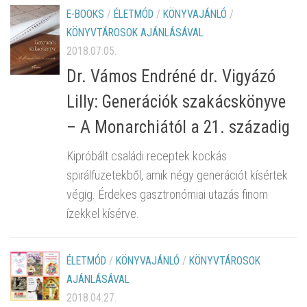
E-BOOKS
/
ÉLETMÓD
/
KÖNYVAJÁNLÓ
/
KÖNYVTÁROSOK AJÁNLÁSÁVAL
2018.07.05.
Dr. Vámos Endréné dr. Vigyázó
Lilly: Generációk szakácskönyve
– A Monarchiától a 21. századig
Kipróbált családi receptek kockás
spirálfüzetekből, amik négy generációt kísértek
végig. Érdekes gasztronómiai utazás finom
ízekkel kísérve.
ÉLETMÓD
/
KÖNYVAJÁNLÓ
/
KÖNYVTÁROSOK
AJÁNLÁSÁVAL
2018.04.27.