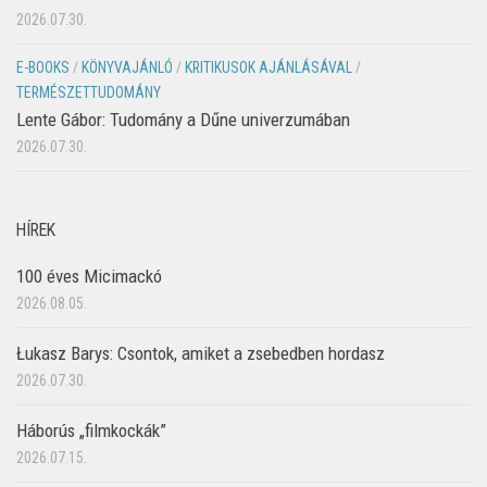
2026.07.30.
E-BOOKS
/
KÖNYVAJÁNLÓ
/
KRITIKUSOK AJÁNLÁSÁVAL
/
TERMÉSZETTUDOMÁNY
Lente Gábor: Tudomány a Dűne univerzumában
2026.07.30.
HÍREK
100 éves Micimackó
2026.08.05.
Łukasz Barys: Csontok, amiket a zsebedben hordasz
2026.07.30.
Háborús „filmkockák”
2026.07.15.