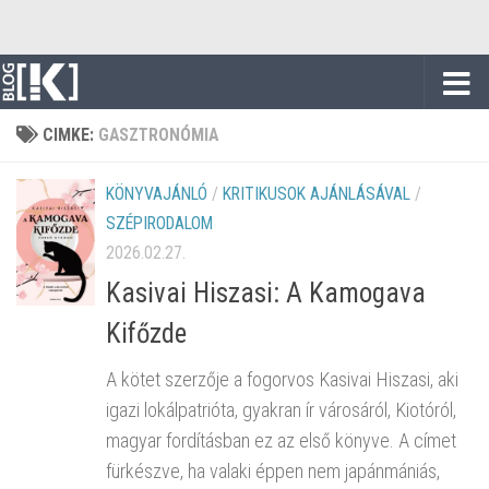
Skip to content
CIMKE:
GASZTRONÓMIA
KÖNYVAJÁNLÓ
/
KRITIKUSOK AJÁNLÁSÁVAL
/
SZÉPIRODALOM
2026.02.27.
Kasivai Hiszasi: A ​Kamogava
Kifőzde
A kötet szerzője a fogorvos Kasivai Hiszasi, aki
igazi lokálpatrióta, gyakran ír városáról, Kiotóról,
magyar fordításban ez az első könyve. A címet
fürkészve, ha valaki éppen nem japánmániás,