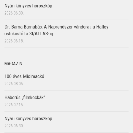
Nyári könyves horoszkóp
2026.06.30.
Dr. Barna Barnabás: A Naprendszer vándorai, a Halley-
üstököstől a 3I/ATLAS-ig
2026.06.18.
MAGAZIN
100 éves Micimackó
2026.08.05.
Háborús „filmkockák”
2026.07.15.
Nyári könyves horoszkóp
2026.06.30.