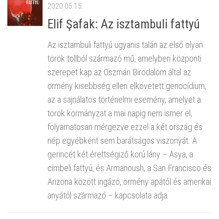
2020.05.15.
Elif Şafak: Az isztambuli fattyú
Az isztambuli fattyú ugyanis talán az első olyan
török tollból származó mű, amelyben központi
szerepet kap az Oszmán Birodalom által az
örmény kisebbség ellen elkövetett genocídium,
az a sajnálatos történelmi esemény, amelyet a
török kormányzat a mai napig nem ismer el,
folyamatosan mérgezve ezzel a két ország és
nép egyébként sem barátságos viszonyát. A
gerincét két érettségiző korú lány – Asya, a
címbeli fattyú, és Armanoush, a San Francisco és
Arizona között ingázó, örmény apától és amerikai
anyától származó – kapcsolata adja.