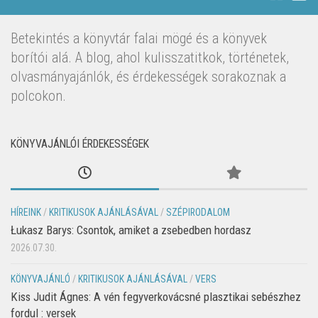
Betekintés a könyvtár falai mögé és a könyvek
borítói alá. A blog, ahol kulisszatitkok, történetek,
olvasmányajánlók, és érdekességek sorakoznak a
polcokon.
KÖNYVAJÁNLÓI ÉRDEKESSÉGEK
HÍREINK
/
KRITIKUSOK AJÁNLÁSÁVAL
/
SZÉPIRODALOM
Łukasz Barys: Csontok, amiket a zsebedben hordasz
2026.07.30.
KÖNYVAJÁNLÓ
/
KRITIKUSOK AJÁNLÁSÁVAL
/
VERS
Kiss Judit Ágnes: A vén fegyverkovácsné plasztikai sebészhez
fordul : versek