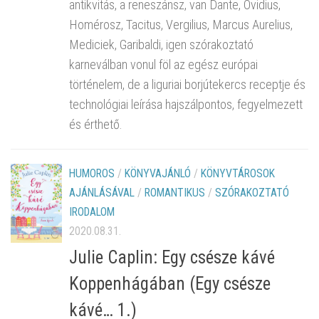
antikvitás, a reneszánsz, van Dante, Ovidius,
Homérosz, Tacitus, Vergilius, Marcus Aurelius,
Mediciek, Garibaldi, igen szórakoztató
karneválban vonul föl az egész európai
történelem, de a liguriai borjútekercs receptje és
technológiai leírása hajszálpontos, fegyelmezett
és érthető.
HUMOROS
/
KÖNYVAJÁNLÓ
/
KÖNYVTÁROSOK
AJÁNLÁSÁVAL
/
ROMANTIKUS
/
SZÓRAKOZTATÓ
IRODALOM
2020.08.31.
Julie Caplin: Egy ​csésze kávé
Koppenhágában (Egy csésze
kávé… 1.)