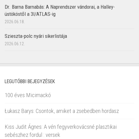
Dr. Barna Barnabás: A Naprendszer vándorai, a Halley-
üstököstől a 3I/ATLAS-ig
2026.06.18.
Szieszta-polc nyári sikerlistája
2026.06.12.
LEGUTÓBBI BEJEGYZÉSEK
100 éves Micimackó
Łukasz Barys: Csontok, amiket a zsebedben hordasz
Kiss Judit Ágnes: A vén fegyverkovácsné plasztikai
sebészhez fordul : versek