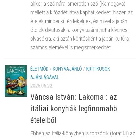
akkor a számára ismeretlen szó (Kamogava)
mellett a kifőzdét látva kaphat kedvet, hiszen az
ételek mindenkit érdekelnek, és mivel a japán
ételek divatosak, a könyv számíthat a kíváncsi
olvasókra, aki aztán körítésként a japán kultúra
számos elemével is megismerkedhet.
ÉLETMÓD
/
KÖNYVAJÁNLÓ
/
KRITIKUSOK
AJÁNLÁSÁVAL
2025.05.22.
Váncsa István: Lakoma : az
itáliai konyhák legfinomabb
ételeiből
Ebben az Itália-könyvben is tobzódik (torát üli) az