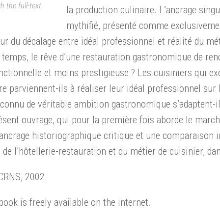
h the full-text
la production culinaire. L’ancrage singu
mythifié, présenté comme exclusivemen
ur du décalage entre idéal professionnel et réalité du mé
 temps, le rêve d’une restauration gastronomique de reno
nctionnelle et moins prestigieuse ? Les cuisiniers qui e
e parviennent-ils à réaliser leur idéal professionnel su
connu de véritable ambition gastronomique s’adaptent-ils
ésent ouvrage, qui pour la première fois aborde le marc
ancrage historiographique critique et une comparaison in
 de l’hôtellerie-restauration et du métier de cuisinier, dan
 CRNS, 2002
book is freely available on the internet.