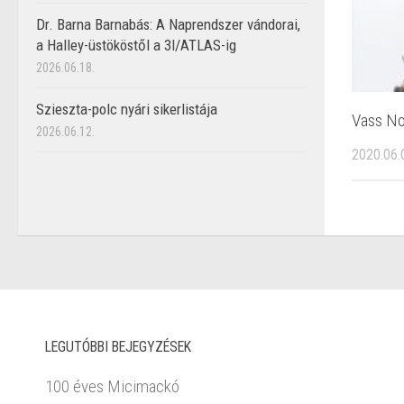
Dr. Barna Barnabás: A Naprendszer vándorai,
a Halley-üstököstől a 3I/ATLAS-ig
2026.06.18.
Szieszta-polc nyári sikerlistája
Vass No
2026.06.12.
2020.06.
LEGUTÓBBI BEJEGYZÉSEK
100 éves Micimackó