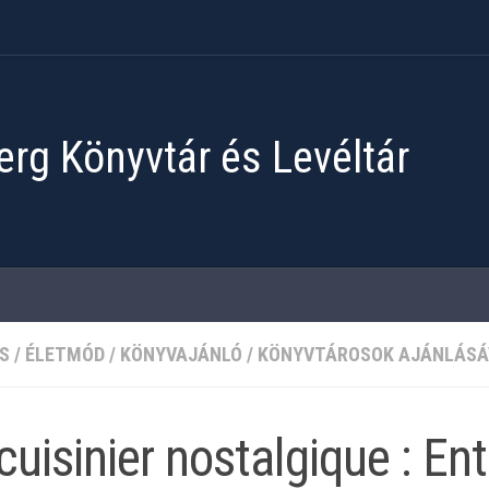
rg Könyvtár és Levéltár
S
/
ÉLETMÓD
/
KÖNYVAJÁNLÓ
/
KÖNYVTÁROSOK AJÁNLÁSÁ
cuisinier nostalgique : Ent