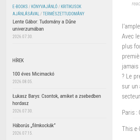
reac
E-BOOKS
/
KÖNYVAJÁNLÓ
/
KRITIKUSOK
AJÁNLÁSÁVAL
/
TERMÉSZETTUDOMÁNY
Lente Gábor: Tudomány a Dűne
l’ample
univerzumában
Avec le
2026.07.30.
plus fo
premièr
HÍREK
jamais 
100 éves Micimackó
? Le pr
2026.08.05.
sur un 
secteur
Łukasz Barys: Csontok, amiket a zsebedben
hordasz
2026.07.30.
Paris :
Háborús „filmkockák”
This e-
2026.07.15.