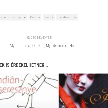
Aspect sociologique
Cuisine
France
gasztronómia
ELŐZŐ BEJEGYZÉS
My Decade at Old Sun, My Lifetime of Hell
EK IS ÉRDEKELHETNEK...