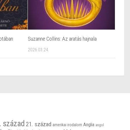
lotában
Suzanne Collins: Az aratás hajnala
2026.03.24.
. század
21. század
Anglia
amerikai irodalom
angol