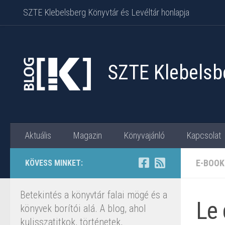
SZTE Klebelsberg Könyvtár és Levéltár honlapja
Skip to content
SZTE Klebelsbe
Aktuális
Magazin
Könyvajánló
Kapcsolat
E-BOOK
KÖVESS MINKET:
Betekintés a könyvtár falai mögé és a
Le 
könyvek borítói alá. A blog, ahol
kulisszatitkok, történetek,