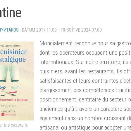
tine
NYVTÁROS
· DÁTUM
2017.11.09.
· FRISSÍTVE
2024.07.09.
Mondialement reconnue pour sa gastron
dont les opérateurs occupent une posi
internationaux. Sur notre territoire, i
cuisiniers, avant les restaurants. Ils of
satisfaisantes et leurs contraintes d’ac
élargissement des compétences traditio
positionnement identitaire du secteur re
anciennes qu’à travers un caractère so
également dans un nombre croissant de 
on the picture to
artisanal ou artistique pour adopter un