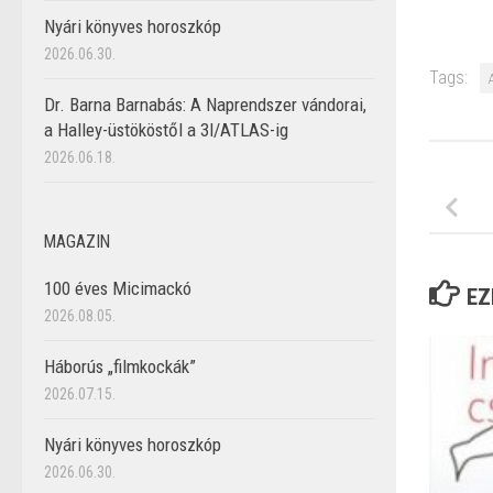
Nyári könyves horoszkóp
2026.06.30.
Tags:
Dr. Barna Barnabás: A Naprendszer vándorai,
a Halley-üstököstől a 3I/ATLAS-ig
2026.06.18.
MAGAZIN
100 éves Micimackó
EZ
2026.08.05.
Háborús „filmkockák”
2026.07.15.
Nyári könyves horoszkóp
2026.06.30.