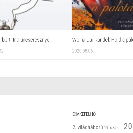
rbert: Indiáncseresznye
Weina Dai Randel: Hold a pa
02.
2020.08.06.
CIMKEFELHŐ
20
2. világháború
19. század