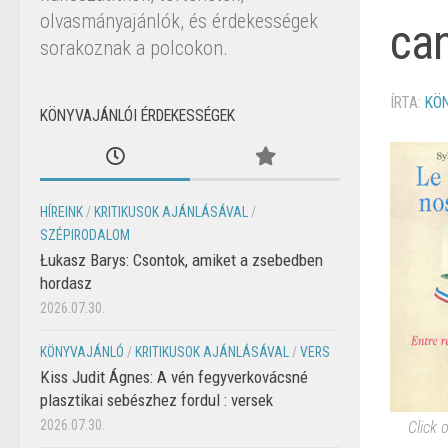
olvasmányajánlók, és érdekességek
can
sorakoznak a polcokon.
ÍRTA:
KÖ
KÖNYVAJÁNLÓI ÉRDEKESSÉGEK
HÍREINK
/
KRITIKUSOK AJÁNLÁSÁVAL
/
SZÉPIRODALOM
Łukasz Barys: Csontok, amiket a zsebedben
hordasz
2026.07.30.
KÖNYVAJÁNLÓ
/
KRITIKUSOK AJÁNLÁSÁVAL
/
VERS
Kiss Judit Ágnes: A vén fegyverkovácsné
plasztikai sebészhez fordul : versek
2026.07.30.
Click 