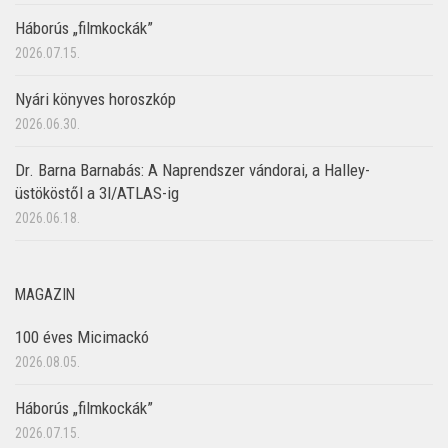
Háborús „filmkockák”
2026.07.15.
Nyári könyves horoszkóp
2026.06.30.
Dr. Barna Barnabás: A Naprendszer vándorai, a Halley-
üstököstől a 3I/ATLAS-ig
2026.06.18.
MAGAZIN
100 éves Micimackó
2026.08.05.
Háborús „filmkockák”
2026.07.15.