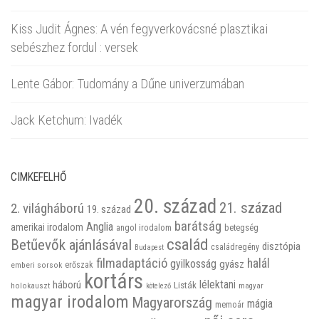
Kiss Judit Ágnes: A vén fegyverkovácsné plasztikai
sebészhez fordul : versek
Lente Gábor: Tudomány a Dűne univerzumában
Jack Ketchum: Ivadék
CIMKEFELHŐ
20. század
21. század
2. világháború
19. század
barátság
Anglia
amerikai irodalom
betegség
angol irodalom
család
Betűevők ajánlásával
disztópia
családregény
Budapest
filmadaptáció
halál
gyilkosság
gyász
emberi sorsok
erőszak
kortárs
háború
lélektani
Listák
holokauszt
kötelező
magyar
magyar irodalom
Magyarország
mágia
memoár