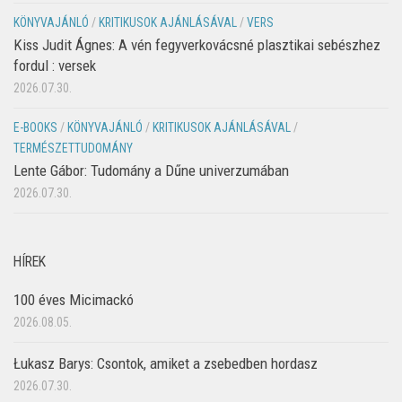
KÖNYVAJÁNLÓ
/
KRITIKUSOK AJÁNLÁSÁVAL
/
VERS
Kiss Judit Ágnes: A vén fegyverkovácsné plasztikai sebészhez
fordul : versek
2026.07.30.
E-BOOKS
/
KÖNYVAJÁNLÓ
/
KRITIKUSOK AJÁNLÁSÁVAL
/
TERMÉSZETTUDOMÁNY
Lente Gábor: Tudomány a Dűne univerzumában
2026.07.30.
HÍREK
100 éves Micimackó
2026.08.05.
Łukasz Barys: Csontok, amiket a zsebedben hordasz
2026.07.30.