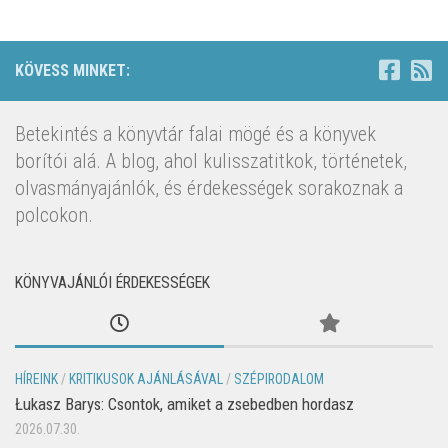
KÖVESS MINKET:
Betekintés a könyvtár falai mögé és a könyvek
borítói alá. A blog, ahol kulisszatitkok, történetek,
olvasmányajánlók, és érdekességek sorakoznak a
polcokon.
KÖNYVAJÁNLÓI ÉRDEKESSÉGEK
HÍREINK
/
KRITIKUSOK AJÁNLÁSÁVAL
/
SZÉPIRODALOM
Łukasz Barys: Csontok, amiket a zsebedben hordasz
2026.07.30.