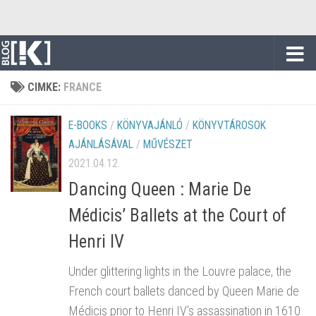
Skip to content
CIMKE:
FRANCE
E-BOOKS
/
KÖNYVAJÁNLÓ
/
KÖNYVTÁROSOK
AJÁNLÁSÁVAL
/
MŰVÉSZET
2021.04.12.
Dancing Queen : Marie De
Médicis’ Ballets at the Court of
Henri IV
Under glittering lights in the Louvre palace, the
French court ballets danced by Queen Marie de
Médicis prior to Henri IV’s assassination in 1610