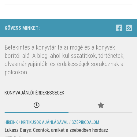
KÖVESS MINKET:
Betekintés a könyvtár falai mögé és a könyvek
borítói alá. A blog, ahol kulisszatitkok, történetek,
olvasmányajánlók, és érdekességek sorakoznak a
polcokon.
KÖNYVAJÁNLÓI ÉRDEKESSÉGEK
HÍREINK
/
KRITIKUSOK AJÁNLÁSÁVAL
/
SZÉPIRODALOM
Łukasz Barys: Csontok, amiket a zsebedben hordasz