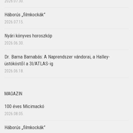
2026.07.30.
Háborús „filmkockák”
2026.07.15.
Nyári könyves horoszkóp
2026.06.30.
Dr. Barna Barnabás: A Naprendszer vándorai, a Halley-
üstököstől a 3I/ATLAS-ig
2026.06.18.
MAGAZIN
100 éves Micimackó
2026.08.05.
Háborús „filmkockák”