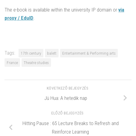
The e-book is available within the university IP domain or
via
proxy / EduID
.
Tags:
17th century
balett
Entertainment & Performing arts
France
Theatre studies
KÖVETKEZŐ BEJEGYZÉS
Jü Hua: A hetedik nap
ELŐZŐ BEJEGYZÉS
Hitting Pause : 65 Lecture Breaks to Refresh and
Reinforce Learning