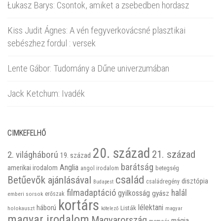
Łukasz Barys: Csontok, amiket a zsebedben hordasz
Kiss Judit Ágnes: A vén fegyverkovácsné plasztikai
sebészhez fordul : versek
Lente Gábor: Tudomány a Dűne univerzumában
Jack Ketchum: Ivadék
CIMKEFELHŐ
20. század
21. század
2. világháború
19. század
barátság
Anglia
amerikai irodalom
betegség
angol irodalom
család
Betűevők ajánlásával
disztópia
családregény
Budapest
filmadaptáció
halál
gyilkosság
gyász
emberi sorsok
erőszak
kortárs
háború
lélektani
Listák
holokauszt
kötelező
magyar
magyar irodalom
Magyarország