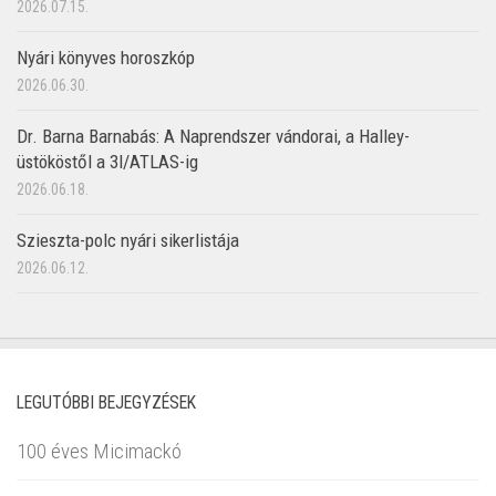
2026.07.15.
Nyári könyves horoszkóp
2026.06.30.
Dr. Barna Barnabás: A Naprendszer vándorai, a Halley-
üstököstől a 3I/ATLAS-ig
2026.06.18.
Szieszta-polc nyári sikerlistája
2026.06.12.
LEGUTÓBBI BEJEGYZÉSEK
100 éves Micimackó