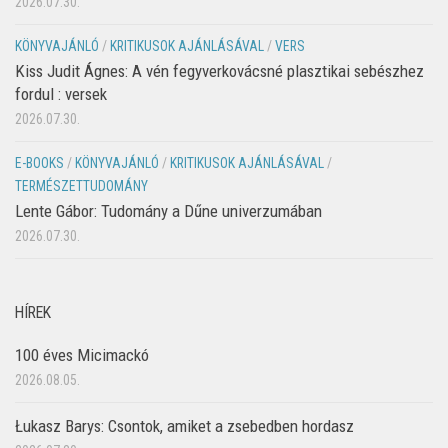
2026.07.30.
KÖNYVAJÁNLÓ
/
KRITIKUSOK AJÁNLÁSÁVAL
/
VERS
Kiss Judit Ágnes: A vén fegyverkovácsné plasztikai sebészhez
fordul : versek
2026.07.30.
E-BOOKS
/
KÖNYVAJÁNLÓ
/
KRITIKUSOK AJÁNLÁSÁVAL
/
TERMÉSZETTUDOMÁNY
Lente Gábor: Tudomány a Dűne univerzumában
2026.07.30.
HÍREK
100 éves Micimackó
2026.08.05.
Łukasz Barys: Csontok, amiket a zsebedben hordasz