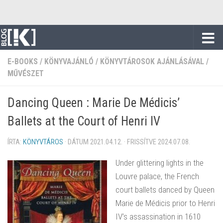
Skip to content
E-BOOKS
/
KÖNYVAJÁNLÓ
/
KÖNYVTÁROSOK AJÁNLÁSÁVAL
/
MŰVÉSZET
Dancing Queen : Marie De Médicis’
Ballets at the Court of Henri IV
ÍRTA:
KÖNYVTÁROS
· DÁTUM
2021.04.12.
· FRISSÍTVE
2024.07.08.
Under glittering lights in the
Louvre palace, the French
court ballets danced by Queen
Marie de Médicis prior to Henri
IV’s assassination in 1610