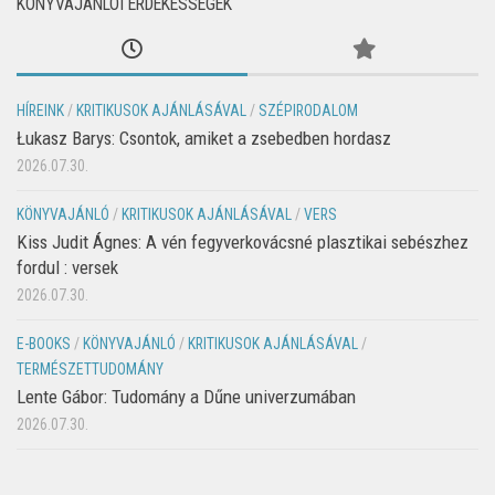
KÖNYVAJÁNLÓI ÉRDEKESSÉGEK
HÍREINK
/
KRITIKUSOK AJÁNLÁSÁVAL
/
SZÉPIRODALOM
Łukasz Barys: Csontok, amiket a zsebedben hordasz
2026.07.30.
KÖNYVAJÁNLÓ
/
KRITIKUSOK AJÁNLÁSÁVAL
/
VERS
Kiss Judit Ágnes: A vén fegyverkovácsné plasztikai sebészhez
fordul : versek
2026.07.30.
E-BOOKS
/
KÖNYVAJÁNLÓ
/
KRITIKUSOK AJÁNLÁSÁVAL
/
TERMÉSZETTUDOMÁNY
Lente Gábor: Tudomány a Dűne univerzumában
2026.07.30.