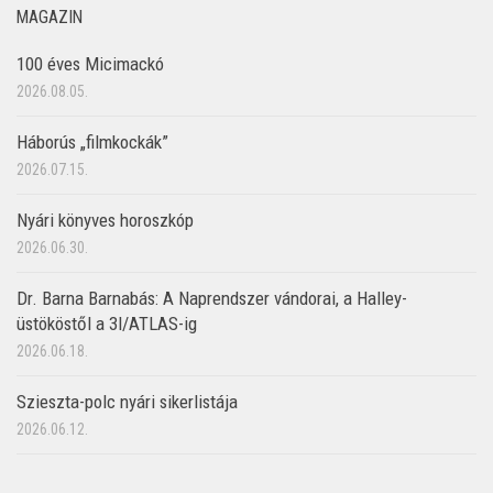
MAGAZIN
100 éves Micimackó
2026.08.05.
Háborús „filmkockák”
2026.07.15.
Nyári könyves horoszkóp
2026.06.30.
Dr. Barna Barnabás: A Naprendszer vándorai, a Halley-
üstököstől a 3I/ATLAS-ig
2026.06.18.
Szieszta-polc nyári sikerlistája
2026.06.12.