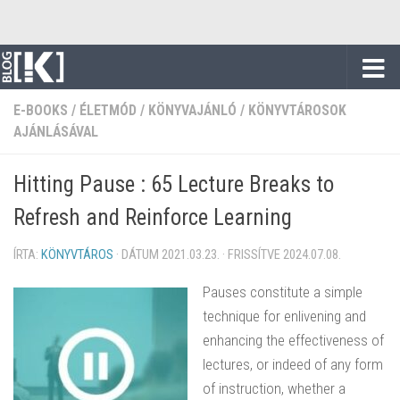
Skip to content
E-BOOKS
/
ÉLETMÓD
/
KÖNYVAJÁNLÓ
/
KÖNYVTÁROSOK
AJÁNLÁSÁVAL
Hitting Pause : 65 Lecture Breaks to
Refresh and Reinforce Learning
ÍRTA:
KÖNYVTÁROS
· DÁTUM
2021.03.23.
· FRISSÍTVE
2024.07.08.
Pauses constitute a simple
technique for enlivening and
enhancing the effectiveness of
lectures, or indeed of any form
of instruction, whether a