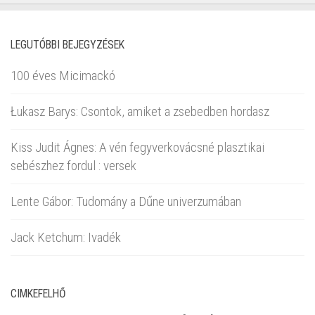
LEGUTÓBBI BEJEGYZÉSEK
100 éves Micimackó
Łukasz Barys: Csontok, amiket a zsebedben hordasz
Kiss Judit Ágnes: A vén fegyverkovácsné plasztikai
sebészhez fordul : versek
Lente Gábor: Tudomány a Dűne univerzumában
Jack Ketchum: Ivadék
CIMKEFELHŐ