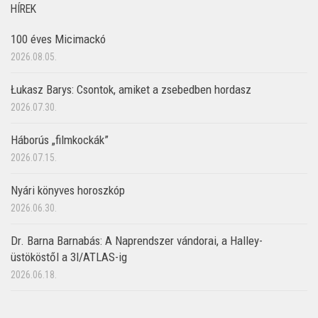
HÍREK
100 éves Micimackó
2026.08.05.
Łukasz Barys: Csontok, amiket a zsebedben hordasz
2026.07.30.
Háborús „filmkockák”
2026.07.15.
Nyári könyves horoszkóp
2026.06.30.
Dr. Barna Barnabás: A Naprendszer vándorai, a Halley-
üstököstől a 3I/ATLAS-ig
2026.06.18.