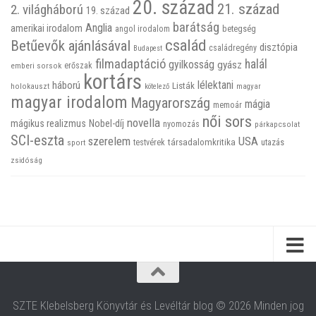
20. század
21. század
2. világháború
19. század
barátság
Anglia
amerikai irodalom
betegség
angol irodalom
család
Betűevők ajánlásával
disztópia
családregény
Budapest
filmadaptáció
halál
gyilkosság
gyász
emberi sorsok
erőszak
kortárs
háború
lélektani
Listák
holokauszt
kötelező
magyar
magyar irodalom
Magyarország
mágia
memoár
női sors
novella
mágikus realizmus
Nobel-díj
nyomozás
párkapcsolat
SCI-eszta
szerelem
USA
társadalomkritika
utazás
sport
testvérek
zsidóság
SZTE Klebelsberg Könyvtár és Levéltár blog © 2026 Minden jog