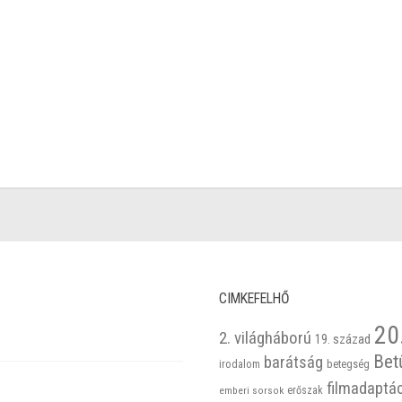
CIMKEFELHŐ
20
2. világháború
19. század
Bet
barátság
betegség
irodalom
filmadaptá
emberi sorsok
erőszak