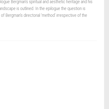
ologue Bergman’s spiritual and aesthetic heritage and his
andscape is outlined. In the epilogue the question is
f Bergman’s directorial ‘method’ irrespective of the