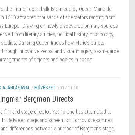
lace, the French court ballets danced by Queen Marie de
n in 1610 attracted thousands of spectators ranging from
s Europe. Drawing on newly discovered primary sources
ived from literary studies, political history, musicology,
studies, Dancing Queen traces how Marie’s ballets
ity through innovative verbal and visual imagery, avant-garde
rrangements of objects and bodies in space.
 AJÁNLÁSÁVAL
/
MŰVÉSZET
2017.11.10.
 Ingmar Bergman Directs
 film and stage director. Yet no-one has attempted to
. In Between stage and screen Egil Törnqvist examines
 and differences between a number of Bergman’s stage,