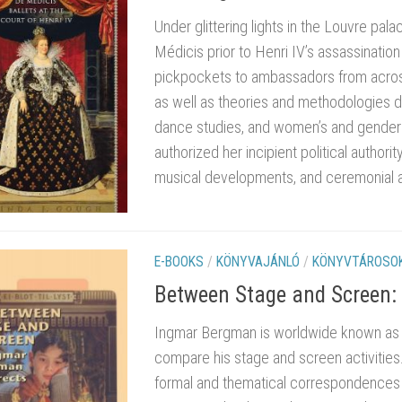
Under glittering lights in the Louvre pa
Médicis prior to Henri IV’s assassinatio
pickpockets to ambassadors from acros
as well as theories and methodologies der
dance studies, and women’s and gender 
authorized her incipient political author
musical developments, and ceremonial a
E-BOOKS
/
KÖNYVAJÁNLÓ
/
KÖNYVTÁROSOK
Between Stage and Screen:
Ingmar Bergman is worldwide known as a
compare his stage and screen activities
formal and thematical correspondences