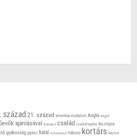
. század
21. század
Anglia
amerikai irodalom
angol
család
űevők ajánlásával
disztópia
családregény
Budapest
kortárs
ció
halál
gyilkosság
gyász
háború
holokauszt
kötelező