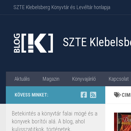
SZTE Klebelsberg Könyvtár és Levéltár honlapja
Skip to content
SZTE Klebelsbe
Aktuális
Magazin
Könyvajánló
Kapcsolat
CIM
KÖVESS MINKET:
Betekintés a könyvtár falai mögé és a
könyvek borítói alá. A blog, ahol
kulisszatitkok, történetek,