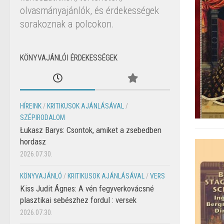
olvasmányajánlók, és érdekességek
sorakoznak a polcokon.
KÖNYVAJÁNLÓI ÉRDEKESSÉGEK
HÍREINK
/
KRITIKUSOK AJÁNLÁSÁVAL
/
SZÉPIRODALOM
Łukasz Barys: Csontok, amiket a zsebedben
hordasz
2026.07.30.
KÖNYVAJÁNLÓ
/
KRITIKUSOK AJÁNLÁSÁVAL
/
VERS
Kiss Judit Ágnes: A vén fegyverkovácsné
plasztikai sebészhez fordul : versek
2026.07.30.