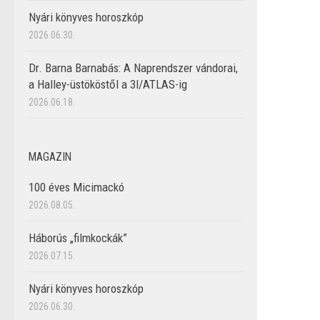
Nyári könyves horoszkóp
2026.06.30.
Dr. Barna Barnabás: A Naprendszer vándorai,
a Halley-üstököstől a 3I/ATLAS-ig
2026.06.18.
MAGAZIN
100 éves Micimackó
2026.08.05.
Háborús „filmkockák”
2026.07.15.
Nyári könyves horoszkóp
2026.06.30.