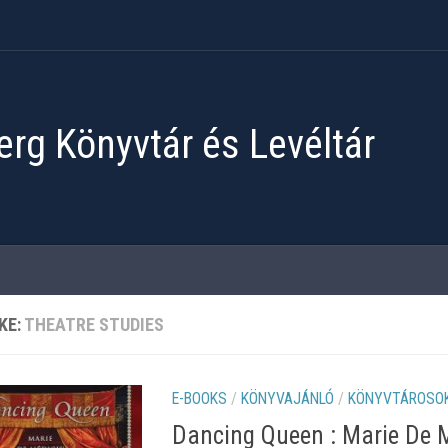
rg Könyvtár és Levéltár
KE:
THEATRE STUDIES
E-BOOKS
/
KÖNYVAJÁNLÓ
/
KÖNYVTÁROSOK
Dancing Queen : Marie De Mé