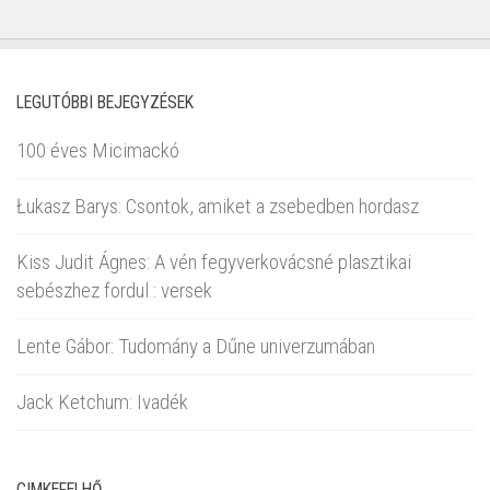
LEGUTÓBBI BEJEGYZÉSEK
100 éves Micimackó
Łukasz Barys: Csontok, amiket a zsebedben hordasz
Kiss Judit Ágnes: A vén fegyverkovácsné plasztikai
sebészhez fordul : versek
Lente Gábor: Tudomány a Dűne univerzumában
Jack Ketchum: Ivadék
CIMKEFELHŐ