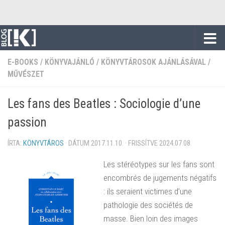
Skip to content
E-BOOKS
/
KÖNYVAJÁNLÓ
/
KÖNYVTÁROSOK AJÁNLÁSÁVAL
/
MŰVÉSZET
Les fans des Beatles : Sociologie d’une
passion
ÍRTA:
KÖNYVTÁROS
· DÁTUM
2017.11.10.
· FRISSÍTVE
2024.07.08.
Les stéréotypes sur les fans sont
encombrés de jugements négatifs
: ils seraient victimes d’une
pathologie des sociétés de
masse. Bien loin des images