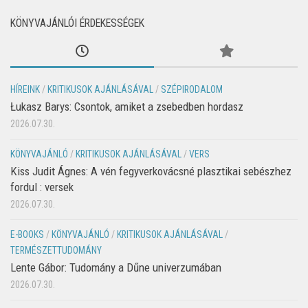
KÖNYVAJÁNLÓI ÉRDEKESSÉGEK
HÍREINK
/
KRITIKUSOK AJÁNLÁSÁVAL
/
SZÉPIRODALOM
Łukasz Barys: Csontok, amiket a zsebedben hordasz
2026.07.30.
KÖNYVAJÁNLÓ
/
KRITIKUSOK AJÁNLÁSÁVAL
/
VERS
Kiss Judit Ágnes: A vén fegyverkovácsné plasztikai sebészhez
fordul : versek
2026.07.30.
E-BOOKS
/
KÖNYVAJÁNLÓ
/
KRITIKUSOK AJÁNLÁSÁVAL
/
TERMÉSZETTUDOMÁNY
Lente Gábor: Tudomány a Dűne univerzumában
2026.07.30.