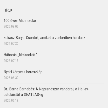
HÍREK
100 éves Micimackó
2026.08.05.
Łukasz Barys: Csontok, amiket a zsebedben hordasz
2026.07.30.
Háborús „filmkockák”
2026.07.15.
Nyári könyves horoszkóp
2026.06.30.
Dr. Barna Barnabás: A Naprendszer vándorai, a Halley-
üstököstől a 3I/ATLAS-ig
2026.06.18.