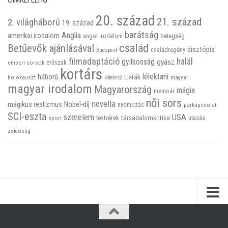
20. század
21. század
2. világháború
19. század
barátság
Anglia
amerikai irodalom
betegség
angol irodalom
család
Betűevők ajánlásával
disztópia
családregény
Budapest
filmadaptáció
halál
gyilkosság
gyász
emberi sorsok
erőszak
kortárs
háború
lélektani
Listák
holokauszt
kötelező
magyar
magyar irodalom
Magyarország
mágia
memoár
női sors
novella
mágikus realizmus
Nobel-díj
nyomozás
párkapcsolat
SCI-eszta
szerelem
USA
társadalomkritika
utazás
sport
testvérek
zsidóság