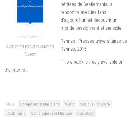
héritées de Beatlemania, la
rencontre avec les fans
d’aujourd’hui fait découvrir un
monde passionnant et sensible.
Rennes : Presses universitaires de
Click on the picture to reach the
Rennes, 2015
full-text
This e-book is freely available on
the internet.
Tags:
Composers & Musicians
Music
Musique Populaire
Rock music
Sociologie de la Musique
Sociology