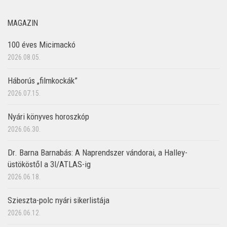
MAGAZIN
100 éves Micimackó
2026.08.05.
Háborús „filmkockák”
2026.07.15.
Nyári könyves horoszkóp
2026.06.30.
Dr. Barna Barnabás: A Naprendszer vándorai, a Halley-
üstököstől a 3I/ATLAS-ig
2026.06.18.
Szieszta-polc nyári sikerlistája
2026.06.12.