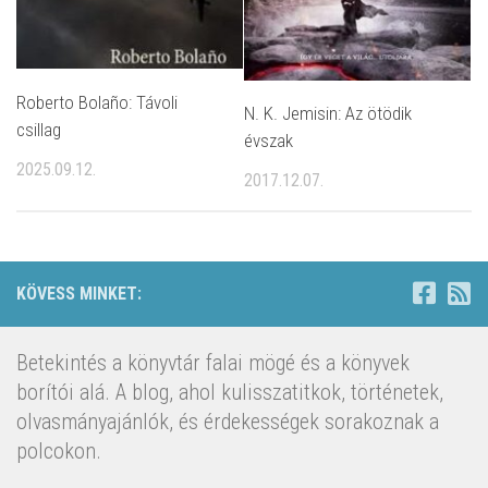
Roberto Bolaño: Távoli
N. K. Jemisin: Az ötödik
csillag
évszak
2025.09.12.
2017.12.07.
KÖVESS MINKET:
Betekintés a könyvtár falai mögé és a könyvek
borítói alá. A blog, ahol kulisszatitkok, történetek,
olvasmányajánlók, és érdekességek sorakoznak a
polcokon.