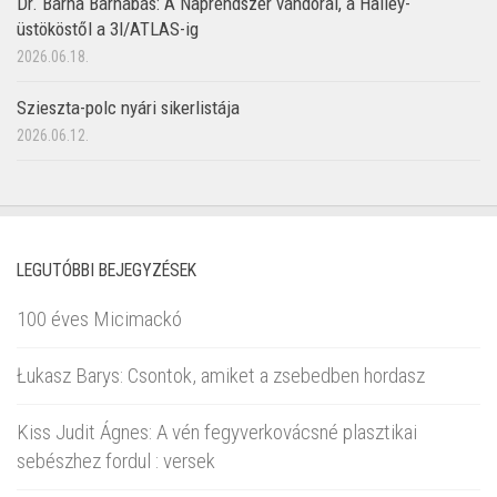
Dr. Barna Barnabás: A Naprendszer vándorai, a Halley-
üstököstől a 3I/ATLAS-ig
2026.06.18.
Szieszta-polc nyári sikerlistája
2026.06.12.
LEGUTÓBBI BEJEGYZÉSEK
100 éves Micimackó
Łukasz Barys: Csontok, amiket a zsebedben hordasz
Kiss Judit Ágnes: A vén fegyverkovácsné plasztikai
sebészhez fordul : versek