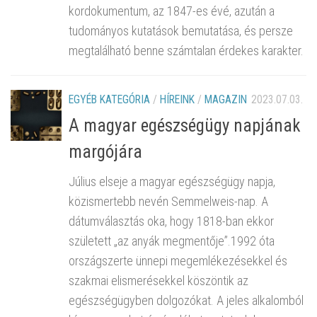
kordokumentum, az 1847-es évé, azután a
tudományos kutatások bemutatása, és persze
megtalálható benne számtalan érdekes karakter.
EGYÉB KATEGÓRIA
/
HÍREINK
/
MAGAZIN
2023.07.03.
A magyar egészségügy napjának
margójára
Július elseje a magyar egészségügy napja,
közismertebb nevén Semmelweis-nap. A
dátumválasztás oka, hogy 1818-ban ekkor
született „az anyák megmentője”.1992 óta
országszerte ünnepi megemlékezésekkel és
szakmai elismerésekkel köszöntik az
egészségügyben dolgozókat. A jeles alkalomból