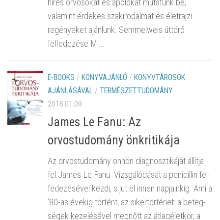
híres orvosokat és ápolókat mutatunk be,
valamint érdekes szakirodalmat és életrajzi
regényeket ajánlunk. Semmelweis úttörő
felfedezése Mi...
E-BOOKS
/
KÖNYVAJÁNLÓ
/
KÖNYVTÁROSOK
AJÁNLÁSÁVAL
/
TERMÉSZETTUDOMÁNY
2018.01.09.
James Le Fanu: Az
orvostudomány önkritikája
Az or­vos­tu­do­mány önnön di­ag­nosz­ti­ká­ját ál­lít­ja
fel James Le Fanu. Vizs­gá­ló­dá­sát a pe­ni­cil­lin fel­
fe­de­zé­sé­vel kezdi, s jut el innen nap­ja­in­kig. Ami a
’80-as éve­kig tör­tént, az si­ker­tör­té­net: a be­teg­
sé­gek ke­ze­lé­sé­vel meg­nőtt az át­lag­élet­kor, a