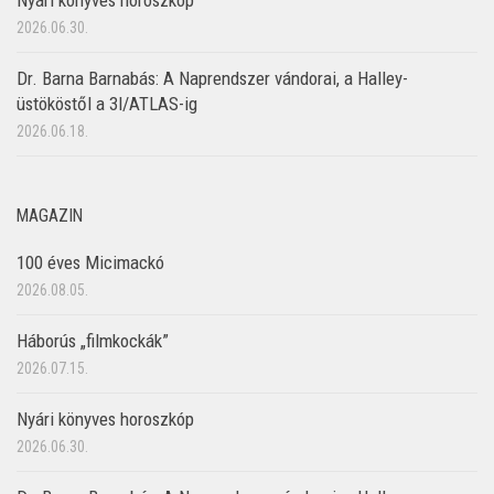
2026.06.30.
Dr. Barna Barnabás: A Naprendszer vándorai, a Halley-
üstököstől a 3I/ATLAS-ig
2026.06.18.
MAGAZIN
100 éves Micimackó
2026.08.05.
Háborús „filmkockák”
2026.07.15.
Nyári könyves horoszkóp
2026.06.30.