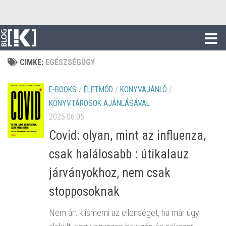
Skip to content
CIMKE:
EGÉSZSÉGÜGY
E-BOOKS
/
ÉLETMÓD
/
KÖNYVAJÁNLÓ
/
KÖNYVTÁROSOK AJÁNLÁSÁVAL
2025.06.05.
Covid: ​olyan, mint az influenza,
csak halálosabb : útikalauz
járványokhoz, nem csak
stopposoknak
Nem árt kiismerni az ellenséget, ha már úgy