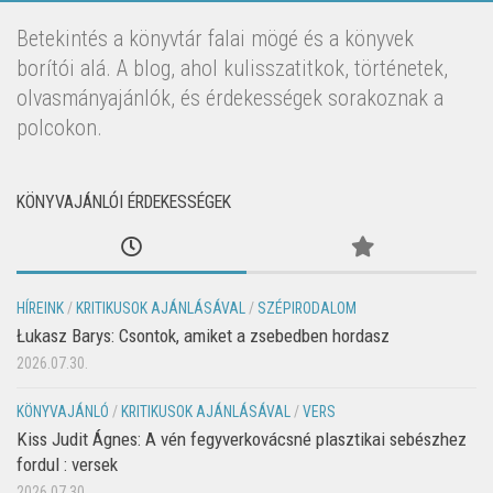
Betekintés a könyvtár falai mögé és a könyvek
borítói alá. A blog, ahol kulisszatitkok, történetek,
olvasmányajánlók, és érdekességek sorakoznak a
polcokon.
KÖNYVAJÁNLÓI ÉRDEKESSÉGEK
HÍREINK
/
KRITIKUSOK AJÁNLÁSÁVAL
/
SZÉPIRODALOM
Łukasz Barys: Csontok, amiket a zsebedben hordasz
2026.07.30.
KÖNYVAJÁNLÓ
/
KRITIKUSOK AJÁNLÁSÁVAL
/
VERS
Kiss Judit Ágnes: A vén fegyverkovácsné plasztikai sebészhez
fordul : versek
2026.07.30.