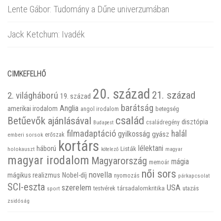
Lente Gábor: Tudomány a Dűne univerzumában
Jack Ketchum: Ivadék
CIMKEFELHŐ
20. század
21. század
2. világháború
19. század
barátság
Anglia
amerikai irodalom
betegség
angol irodalom
család
Betűevők ajánlásával
disztópia
családregény
Budapest
filmadaptáció
halál
gyilkosság
gyász
emberi sorsok
erőszak
kortárs
háború
lélektani
Listák
holokauszt
kötelező
magyar
magyar irodalom
Magyarország
mágia
memoár
női sors
novella
mágikus realizmus
Nobel-díj
nyomozás
párkapcsolat
SCI-eszta
szerelem
USA
társadalomkritika
utazás
sport
testvérek
zsidóság