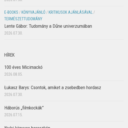
E-BOOKS
/
KÖNYVAJÁNLÓ
/
KRITIKUSOK AJÁNLÁSÁVAL
/
TERMÉSZETTUDOMÁNY
Lente Gábor: Tudomány a Dűne univerzumában
2026.07.30.
HÍREK
100 éves Micimackó
2026.08.05.
Łukasz Barys: Csontok, amiket a zsebedben hordasz
2026.07.30.
Háborús „filmkockák”
2026.07.15.
Nyári könyves horoszkóp