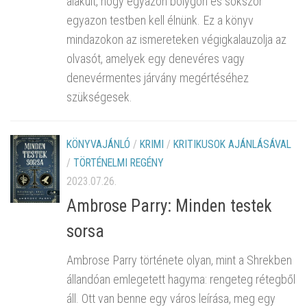
alakult, hogy egyazon bolygón és sokszor
egyazon testben kell élnünk. Ez a könyv
mindazokon az ismereteken végigkalauzolja az
olvasót, amelyek egy denevéres vagy
denevérmentes járvány megértéséhez
szükségesek.
KÖNYVAJÁNLÓ
/
KRIMI
/
KRITIKUSOK AJÁNLÁSÁVAL
/
TÖRTÉNELMI REGÉNY
2023.07.26.
Ambrose Parry: Minden testek
sorsa
Ambrose Parry története olyan, mint a Shrekben
állandóan emlegetett hagyma: rengeteg rétegből
áll. Ott van benne egy város leírása, meg egy