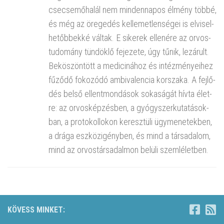
cse­cse­mő­ha­lál nem min­den­na­pos él­mény többé,
és még az öre­ge­dés kel­le­met­len­sé­gei is el­vi­sel­
he­tőb­bek­ké vál­tak. E si­ke­rek el­le­né­re az or­vos­
tu­do­mány tün­dök­lő fe­je­ze­te, úgy tűnik, le­zá­rult.
Be­kö­szön­tött a me­di­ci­ná­hoz és in­téz­mé­nye­i­hez
fű­ző­dő fo­ko­zó­dó am­bi­va­len­cia kor­sza­ka. A fej­lő­
dés belső el­lent­mon­dá­sok so­ka­sá­gát hívta élet­
re: az or­vos­kép­zés­ben, a gyógy­szer­ku­ta­tá­sok­
ban, a pro­to­kol­lo­kon ke­resz­tü­li ügy­me­ne­tek­ben,
a drága esz­köz­igény­ben, és mind a tár­sa­da­lom,
mind az or­vos­tár­sa­dal­mon be­lü­li szem­lé­let­ben.
KÖVESS MINKET: