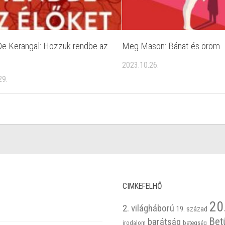
De Kerangal: Hozzuk rendbe az
Meg Mason: Bánat és öröm
2023.10.26.
29.
CIMKEFELHŐ
20
2. világháború
19. század
Bet
barátság
betegség
irodalom