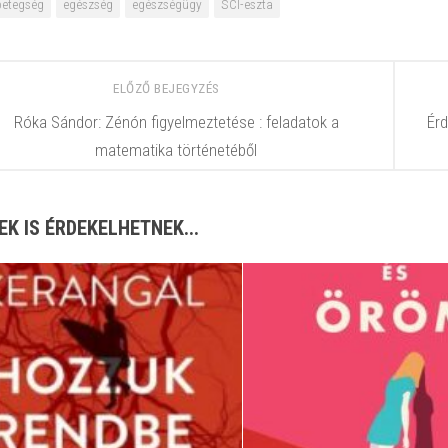
betegség
egészség
egészségügy
SCI-eszta
ELŐZŐ BEJEGYZÉS
Róka Sándor: Zénón ​figyelmeztetése : feladatok a
Érd
matematika történetéből
EK IS ÉRDEKELHETNEK...