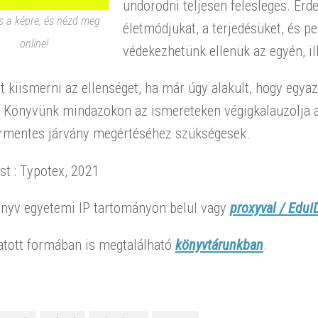
undorodni teljesen felesleges. Ér
s a képre, és nézd meg
életmódjukat, a terjedésüket, és pe
online!
védekezhetünk ellenük az egyén, il
 kiismerni az ellenséget, ha már úgy alakult, hogy egya
. Könyvünk mindazokon az ismereteken végigkalauzolja a
rmentes járvány megértéséhez szükségesek.
t : Typotex, 2021
önyv egyetemi IP tartományon belül vagy
proxyval / EduID
tott formában is megtalálható
könyvtárunkban
.