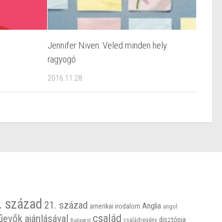
Jennifer Niven: Veled minden hely
ragyogó
2016.11.28.
. század
21. század
Anglia
amerikai irodalom
angol
család
űevők ajánlásával
disztópia
családregény
Budapest