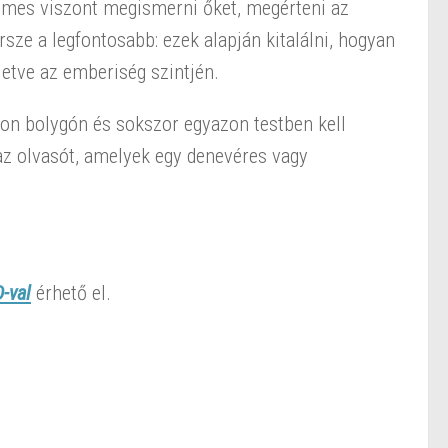
demes viszont megismerni őket, megérteni az
rsze a legfontosabb: ezek alapján kitalálni, hogyan
letve az emberiség szintjén.
zon bolygón és sokszor egyazon testben kell
z olvasót, amelyek egy denevéres vagy
-val
érhető el.