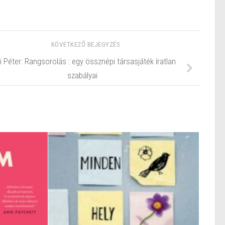
KÖVETKEZŐ BEJEGYZÉS
i Péter: Rangsorolás : egy össznépi társasjáték íratlan
szabályai