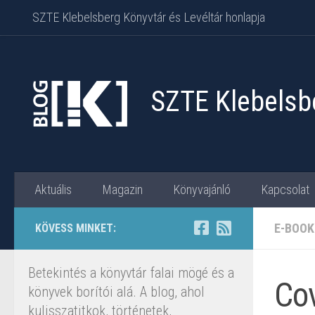
SZTE Klebelsberg Könyvtár és Levéltár honlapja
Skip to content
SZTE Klebelsbe
Aktuális
Magazin
Könyvajánló
Kapcsolat
E-BOOK
KÖVESS MINKET:
Betekintés a könyvtár falai mögé és a
Cov
könyvek borítói alá. A blog, ahol
kulisszatitkok, történetek,