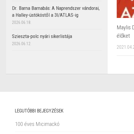
Dr. Barna Barnabás: A Naprendszer vándorai,
a Halley-üstököstől a 3I/ATLAS-ig
2026.06.18.
Maylis 
élőket
Szieszta-polc nyári sikerlistája
2026.06.12.
2021.04.
LEGUTÓBBI BEJEGYZÉSEK
100 éves Micimackó