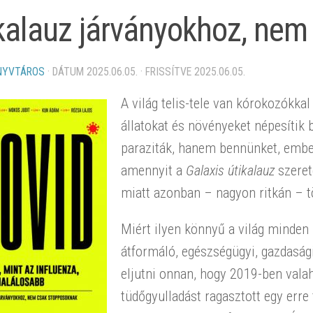
kalauz járványokhoz, ne
NYVTÁROS
· DÁTUM
2025.06.05.
· FRISSÍTVE
2025.06.05.
A világ telis-tele van kórokozókka
állatokat és növényeket népesítik
paraziták, hanem bennünket, ember
amennyit a
Galaxis útikalauz
szerete
miatt azonban – nagyon ritkán – t
Miért ilyen könnyű a világ minden
átformáló, egészségügyi, gazdasági
eljutni onnan, hogy 2019-ben vala
tüdőgyulladást ragasztott egy err