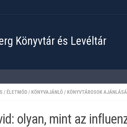
rg Könyvtár és Levéltár
S
/
ÉLETMÓD
/
KÖNYVAJÁNLÓ
/
KÖNYVTÁROSOK AJÁNLÁSÁ
id: ​olyan, mint az influen