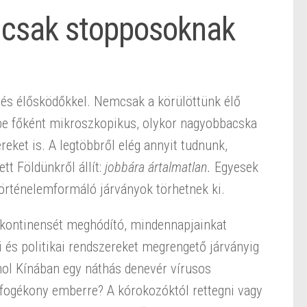
m csak stopposoknak
l és élősködőkkel. Nemcsak a körülöttünk élő
 be főként mikroszkopikus, olykor nagyobbacska
eket is. A legtöbbről elég annyit tudnunk,
tt Földünkről állít:
jobbára ártalmatlan.
Egyesek
örténelemformáló járványok törhetnek ki.
 kontinensét meghódító, mindennapjainkat
 és politikai rendszereket megrengető járványig
hol Kínában egy náthás denevér vírusos
e fogékony emberre? A kórokozóktól rettegni vagy