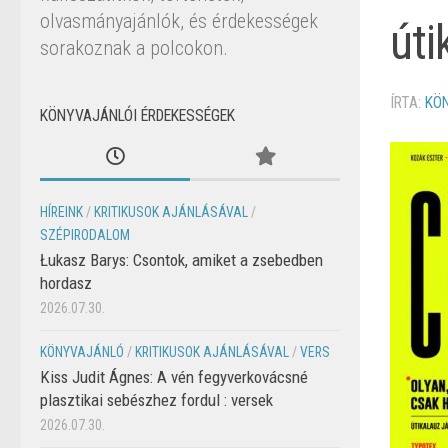
olvasmányajánlók, és érdekességek
úti
sorakoznak a polcokon.
ÍRTA:
KÖ
KÖNYVAJÁNLÓI ÉRDEKESSÉGEK
HÍREINK
/
KRITIKUSOK AJÁNLÁSÁVAL
/
SZÉPIRODALOM
Łukasz Barys: Csontok, amiket a zsebedben
hordasz
2026.07.30.
KÖNYVAJÁNLÓ
/
KRITIKUSOK AJÁNLÁSÁVAL
/
VERS
Kiss Judit Ágnes: A vén fegyverkovácsné
plasztikai sebészhez fordul : versek
2026.07.30.