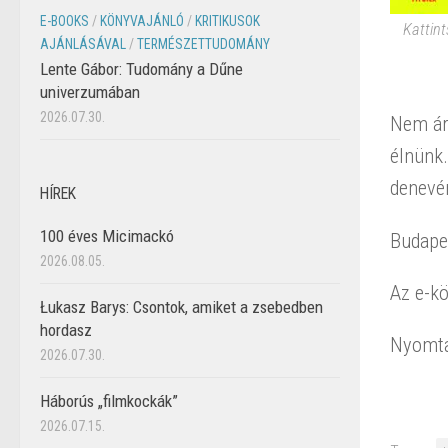
E-BOOKS
/
KÖNYVAJÁNLÓ
/
KRITIKUSOK
Kattint
AJÁNLÁSÁVAL
/
TERMÉSZETTUDOMÁNY
Lente Gábor: Tudomány a Dűne
univerzumában
2026.07.30.
Nem árt
élnünk
denevé
HÍREK
100 éves Micimackó
Budapes
2026.08.05.
Az e-k
Łukasz Barys: Csontok, amiket a zsebedben
hordasz
Nyomta
2026.07.30.
Háborús „filmkockák”
2026.07.15.